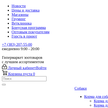
Новости
Цены и доставка
Магазины
Груминг
Ветклиника
Бонусная программа
Оптовым покупателям
Горсть в приют
+7 (383) 207-55-00
ежедневно 9:00 - 20:00
Гипермаркет зоотоваров
с лучшим ассортиментом
Личный кабинет
Войти
Корзина
пуста
0
Собаки
Корма для соб
Корма д
Корма д