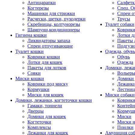
Антицарапки
Салфетк
Когтерезы
Спец. О
Машинки для стрижки
Спреи о
Расчески, щетки, пуходерки
Трусы
Скребницы, колтунорезы
Туалет собаки
Шампуни,кондиционеры
Коврик
Гигиена кошки
Лотки д
Ликвидаторы запаха
Пакеты 
Спреи отпугивающие
Подгузн
Туалет кошки
Одежда, обувь
Коврики кошки
Обувь
Лотки для кошек
Одежда
Пакеты для лотков
Домики, лежа
Совки
Вольеры
Миски кошки
Домики 
Коврики под миску
Лежанки
Кормушки
Лестни
Миски для кошек
Миски собаки
Домики, лежанки, когтеточки кошки
Коврики
Гамаки, тоннели
Контей
Дверцы
Кормуш
Домики для кошек
Миски
Когтеточки
Миски н
Комплексы
Поилки
Лежанки для кошек
Амуниция со