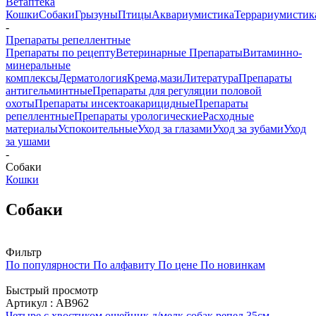
Ветаптека
Кошки
Собаки
Грызуны
Птицы
Аквариумистика
Террариумистик
-
Препараты репеллентные
Препараты по рецепту
Ветеринарные Препараты
Витаминно-
минеральные
комплексы
Дерматология
Крема,мази
Литература
Препараты
антигельминтные
Препараты для регуляции половой
охоты
Препараты инсектоакарицидные
Препараты
репеллентные
Препараты урологические
Расходные
материалы
Успокоительные
Уход за глазами
Уход за зубами
Уход
за ушами
-
Собаки
Кошки
Собаки
Фильтр
По популярности
По алфавиту
По цене
По новинкам
Быстрый просмотр
Артикул : АВ962
Четыре с хвостиком ошейник д/мелк собак репел 35см