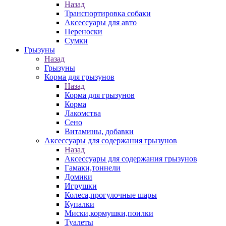
Назад
Транспортировка собаки
Аксессуары для авто
Переноски
Сумки
Грызуны
Назад
Грызуны
Корма для грызунов
Назад
Корма для грызунов
Корма
Лакомства
Сено
Витамины, добавки
Аксессуары для содержания грызунов
Назад
Аксессуары для содержания грызунов
Гамаки,тоннели
Домики
Игрушки
Колеса,прогулочные шары
Купалки
Миски,кормушки,поилки
Туалеты