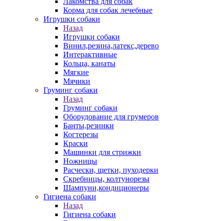
Лакомства для собак
Корма для собак лечебные
Игрушки собаки
Назад
Игрушки собаки
Винил,резина,латекс,дерево
Интерактивные
Кольца, канаты
Мягкие
Мячики
Груминг собаки
Назад
Груминг собаки
Оборудование для грумеров
Банты,резинки
Когтерезы
Краски
Машинки для стрижки
Ножницы
Расчески, щетки, пуходерки
Скребницы, колтунорезы
Шампуни,кондиционеры
Гигиена собаки
Назад
Гигиена собаки