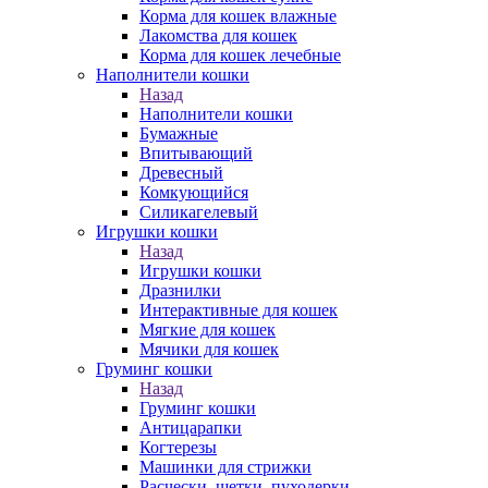
Корма для кошек влажные
Лакомства для кошек
Корма для кошек лечебные
Наполнители кошки
Назад
Наполнители кошки
Бумажные
Впитывающий
Древесный
Комкующийся
Силикагелевый
Игрушки кошки
Назад
Игрушки кошки
Дразнилки
Интерактивные для кошек
Мягкие для кошек
Мячики для кошек
Груминг кошки
Назад
Груминг кошки
Антицарапки
Когтерезы
Машинки для стрижки
Расчески, щетки, пуходерки