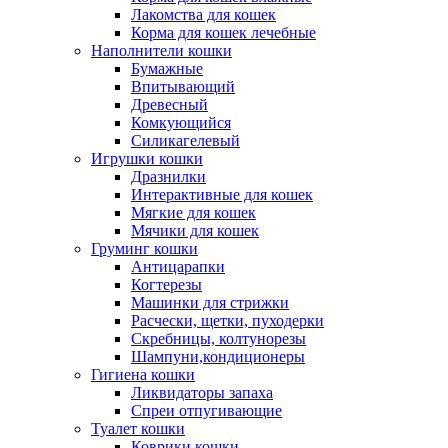
Лакомства для кошек
Корма для кошек лечебные
Наполнители кошки
Бумажные
Впитывающий
Древесный
Комкующийся
Силикагелевый
Игрушки кошки
Дразнилки
Интерактивные для кошек
Мягкие для кошек
Мячики для кошек
Груминг кошки
Антицарапки
Когтерезы
Машинки для стрижки
Расчески, щетки, пуходерки
Скребницы, колтунорезы
Шампуни,кондиционеры
Гигиена кошки
Ликвидаторы запаха
Спреи отпугивающие
Туалет кошки
Коврики кошки