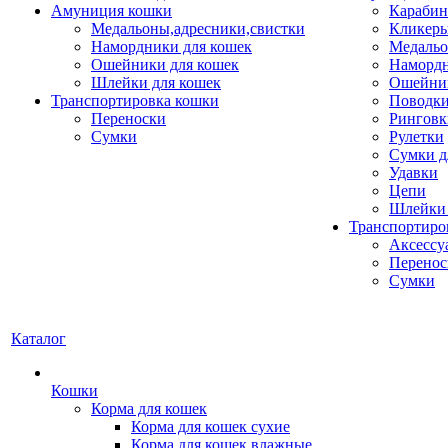
Амуниция кошки
Карабин
Медальоны,адресники,свистки
Кликеры
Намордники для кошек
Медальо
Ошейники для кошек
Наморд
Шлейки для кошек
Ошейник
Транспортировка кошки
Поводки
Переноски
Ринговк
Сумки
Рулетки
Сумки д
Удавки
Цепи
Шлейки 
Транспортиро
Аксессу
Перенос
Сумки
Каталог
Кошки
Корма для кошек
Корма для кошек сухие
Корма для кошек влажные