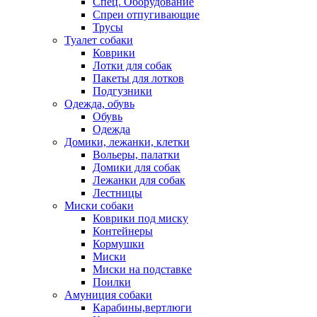
Спец. Оборудование
Спреи отпугивающие
Трусы
Туалет собаки
Коврики
Лотки для собак
Пакеты для лотков
Подгузники
Одежда, обувь
Обувь
Одежда
Домики, лежанки, клетки
Вольеры, палатки
Домики для собак
Лежанки для собак
Лестницы
Миски собаки
Коврики под миску
Контейнеры
Кормушки
Миски
Миски на подставке
Поилки
Амуниция собаки
Карабины,вертлюги