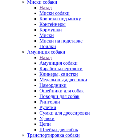
Миски собаки
Назад
Миски собаки
Коврики под миску
Контейнеры
Кормушки
Миски
Миски на подставке
Поилки
Амуниция собаки
Назад
Амуниция собаки
Карабины,вертлюги
Кликеры, свистки
Медальоны,адресники
Намордники
Ошейники для собак
Поводки для собак
Ринговки
Рулетки
Сумки для дрессировки
Удавки
Цепи
Шлейки для собак
Транспортировка собаки