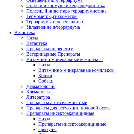
Освещение для террариума
Поилки и кормушки террариумистика
Полезный инвентарь террариумистика
Термометры,гигрометры
Террариумы и черепашники
Увлажнение д/террариума
Ветаптека
Назад
Ветаптека
Препараты по рецепту
Ветеринарные Препараты
Витаминно-минеральные комплексы
Назад
Витаминно-минеральные комплексы
Кошки
Собаки
Дерматология
Крема,мази
Литература
Препараты антигельминтные
Препараты для регуляции половой охоты
Препараты инсектоакарицидные
Назад
Препараты инсектоакарицидные
Грызуны