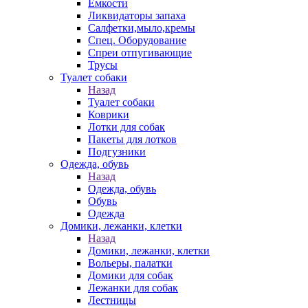
Емкости
Ликвидаторы запаха
Салфетки,мыло,кремы
Спец. Оборудование
Спреи отпугивающие
Трусы
Туалет собаки
Назад
Туалет собаки
Коврики
Лотки для собак
Пакеты для лотков
Подгузники
Одежда, обувь
Назад
Одежда, обувь
Обувь
Одежда
Домики, лежанки, клетки
Назад
Домики, лежанки, клетки
Вольеры, палатки
Домики для собак
Лежанки для собак
Лестницы