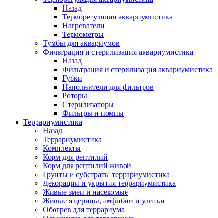
Назад
Терморегуляция аквариумистика
Нагреватели
Термометры
Тумбы для аквариумов
Фильтрация и стерилизация аквариумистика
Назад
Фильтрация и стерилизация аквариумистика
Губки
Наполнители для фильтров
Роторы
Стерилизаторы
Фильтры и помпы
Террариумистика
Назад
Террариумистика
Комплекты
Корм для рептилий
Корм для рептилий живой
Грунты и субстраты террариумистика
Декорации и укрытия террариумистика
Живые змеи и насекомые
Живые ящерицы, амфибии и улитки
Обогрев для террариума