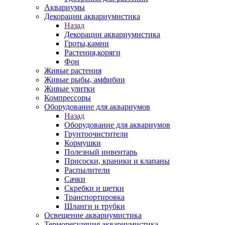
Аквариумы
Декорации аквариумистика
Назад
Декорации аквариумистика
Гроты,камни
Растения,коряги
Фон
Живые растения
Живые рыбы, амфибии
Живые улитки
Компрессоры
Оборудование для аквариумов
Назад
Оборудование для аквариумов
Грунтоочистители
Кормушки
Полезный инвентарь
Присоски, краники и клапаны
Распылители
Сачки
Скребки и щетки
Транспортировка
Шланги и трубки
Освещение аквариумистика
Терморегуляция аквариумистика