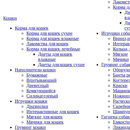
Лакомст
Корма д
Ди
вл
Кошки
Ди
Корма для кошек
су
Корма для кошек сухие
Игрушки соба
Корма для кошек влажные
Винил,р
Лакомства для кошек
Интерак
Корма для кошек лечебные
Кольца,
Диеты для кошек
Мягкие
влажные
Мячики
Диеты для кошек сухие
Груминг соба
Наполнители кошки
Оборудо
Бумажные
Банты,р
Впитывающий
Когтере
Древесный
Краски
Комкующийся
Машинки
Силикагелевый
Ножни
Игрушки кошки
Расческ
Дразнилки
Скребни
Интерактивные для кошек
Шампун
Мягкие для кошек
Гигиена соба
Мячики для кошек
Емкости
Груминг кошки
Ликвида