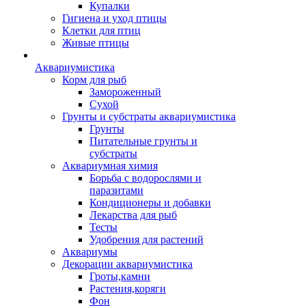
Купалки
Гигиена и уход птицы
Клетки для птиц
Живые птицы
Аквариумистика
Корм для рыб
Замороженный
Сухой
Грунты и субстраты аквариумистика
Грунты
Питательные грунты и
субстраты
Аквариумная химия
Борьба с водорослями и
паразитами
Кондиционеры и добавки
Лекарства для рыб
Тесты
Удобрения для растений
Аквариумы
Декорации аквариумистика
Гроты,камни
Растения,коряги
Фон