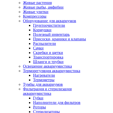
Живые растения
Живые рыбы, амфибии
Живые улитки
Компрессоры
Оборудование для аквариумов
Грунтоочистители
Кормушки
Полезный инвентарь
Присоски, краники и клапаны
Распылители
Сачки
Скребки и щетки
Транспортировка
Шланги и трубки
Освещение аквариумистика
Терморегуляция аквариумистика
Нагреватели
Термометры
Тумбы для аквариумов
Фильтрация и стерилизация
аквариумистика
Губки
Наполнители для фильтров
Роторы
Стерилизаторы