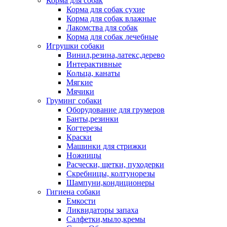
Корма для собак
Корма для собак сухие
Корма для собак влажные
Лакомства для собак
Корма для собак лечебные
Игрушки собаки
Винил,резина,латекс,дерево
Интерактивные
Кольца, канаты
Мягкие
Мячики
Груминг собаки
Оборудование для грумеров
Банты,резинки
Когтерезы
Краски
Машинки для стрижки
Ножницы
Расчески, щетки, пуходерки
Скребницы, колтунорезы
Шампуни,кондиционеры
Гигиена собаки
Емкости
Ликвидаторы запаха
Салфетки,мыло,кремы