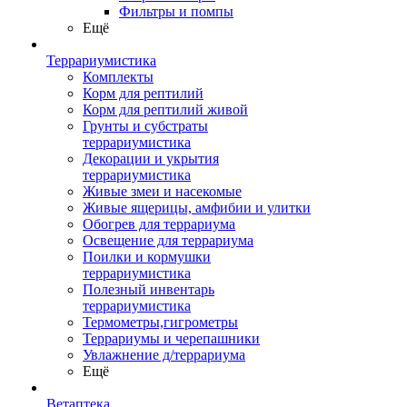
Фильтры и помпы
Ещё
Террариумистика
Комплекты
Корм для рептилий
Корм для рептилий живой
Грунты и субстраты
террариумистика
Декорации и укрытия
террариумистика
Живые змеи и насекомые
Живые ящерицы, амфибии и улитки
Обогрев для террариума
Освещение для террариума
Поилки и кормушки
террариумистика
Полезный инвентарь
террариумистика
Термометры,гигрометры
Террариумы и черепашники
Увлажнение д/террариума
Ещё
Ветаптека