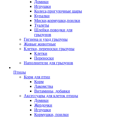
Домики
Игрушки
Колеса,прогулочные шары
Купалки
Миски,кормушки,поилки
Туалеты
Шлейки,поводки для
грызунов
Гигиена и уход грызуны
Живые животные
Клетки, переноски грызуны
Клетки
Переноски
Наполнители для грызунов
Птицы
Корм для птиц
Корм
Лакомства
Витамины, добавки
Аксессуары для клеток птицы
Домики
Жердочки
Игрушки
Кормушки, поилки