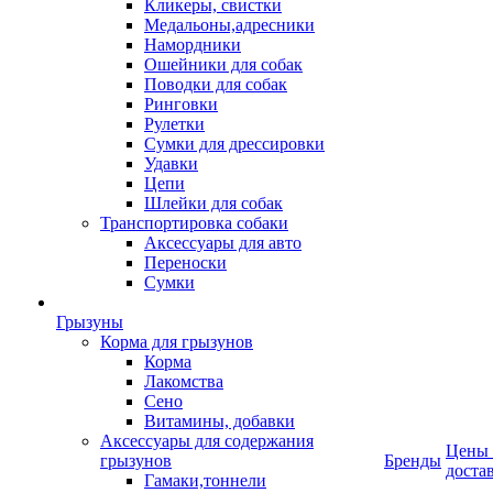
Кликеры, свистки
Медальоны,адресники
Намордники
Ошейники для собак
Поводки для собак
Ринговки
Рулетки
Сумки для дрессировки
Удавки
Цепи
Шлейки для собак
Транспортировка собаки
Аксессуары для авто
Переноски
Сумки
Грызуны
Корма для грызунов
Корма
Лакомства
Сено
Витамины, добавки
Аксессуары для содержания
Цены
грызунов
Бренды
доста
Гамаки,тоннели