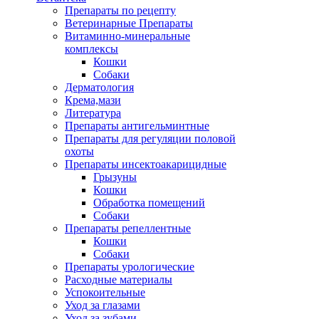
Препараты по рецепту
Ветеринарные Препараты
Витаминно-минеральные
комплексы
Кошки
Собаки
Дерматология
Крема,мази
Литература
Препараты антигельминтные
Препараты для регуляции половой
охоты
Препараты инсектоакарицидные
Грызуны
Кошки
Обработка помещений
Собаки
Препараты репеллентные
Кошки
Собаки
Препараты урологические
Расходные материалы
Успокоительные
Уход за глазами
Уход за зубами