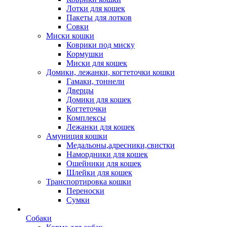
Лотки для кошек
Пакеты для лотков
Совки
Миски кошки
Коврики под миску
Кормушки
Миски для кошек
Домики, лежанки, когтеточки кошки
Гамаки, тоннели
Дверцы
Домики для кошек
Когтеточки
Комплексы
Лежанки для кошек
Амуниция кошки
Медальоны,адресники,свистки
Намордники для кошек
Ошейники для кошек
Шлейки для кошек
Транспортировка кошки
Переноски
Сумки
Собаки