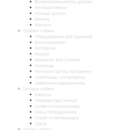
Винил,резина,латекс,дерево
Интерактивные
Кольца, канаты
Мягкие
Мячики
Груминг собаки
Оборудование для грумеров
Банты,резинки
Когтерезы
Краски
Машинки для стрижки
Ножницы
Расчески, щетки, пуходерки
Скребницы, колтунорезы
Шампуни,кондиционеры
Гигиена собаки
Емкости
Ликвидаторы запаха
Салфетки,мыло,кремы
Спец. Оборудование
Спреи отпугивающие
Трусы
Туалет собаки