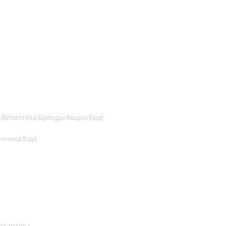
Ветаптека
Бренды
Акции
Ещё
линика
Ещё
етаптека