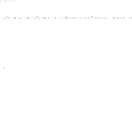
шки
Гигиена кошки
Туалет кошки
Миски кошки
Домики, лежанки, к
кам