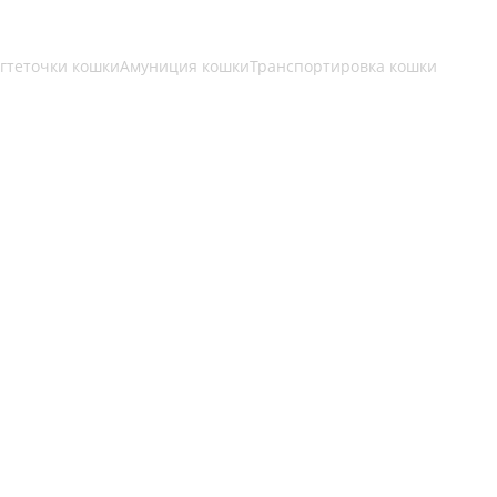
огтеточки кошки
Амуниция кошки
Транспортировка кошки