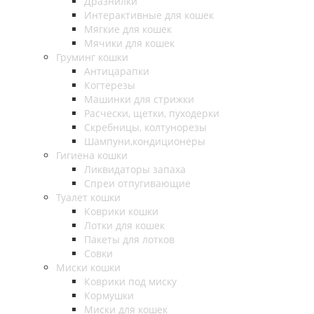
Дразнилки
Интерактивные для кошек
Мягкие для кошек
Мячики для кошек
Груминг кошки
Антицарапки
Когтерезы
Машинки для стрижки
Расчески, щетки, пуходерки
Скребницы, колтунорезы
Шампуни,кондиционеры
Гигиена кошки
Ликвидаторы запаха
Спреи отпугивающие
Туалет кошки
Коврики кошки
Лотки для кошек
Пакеты для лотков
Совки
Миски кошки
Коврики под миску
Кормушки
Миски для кошек