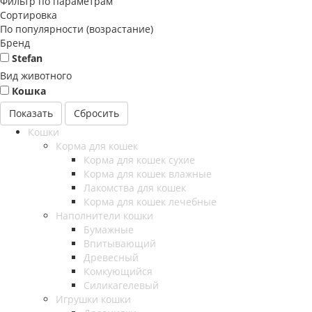
Фильтр по параметрам
Сортировка
По популярности (возрастание)
Бренд
Stefan
Вид животного
Кошка
Сбросить
Кошки
Корма для кошек
Корма для кошек сухие
Корма для кошек влажные
Лакомства для кошек
Корма для кошек лечебные
Наполнители кошки
Бумажные
Впитывающий
Древесный
Комкующийся
Силикагелевый
Игрушки кошки