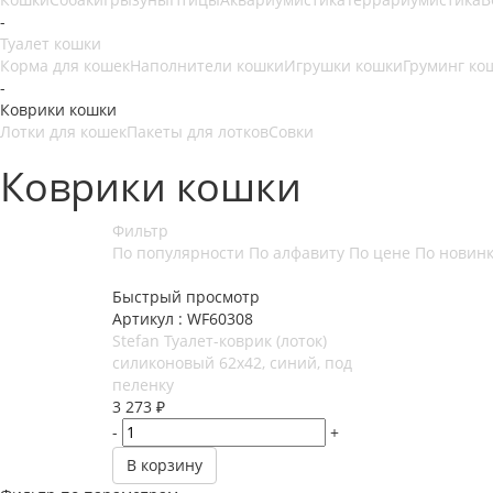
-
Туалет кошки
Корма для кошек
Наполнители кошки
Игрушки кошки
Груминг ко
-
Коврики кошки
Лотки для кошек
Пакеты для лотков
Совки
Коврики кошки
Фильтр
По популярности
По алфавиту
По цене
По новин
Быстрый просмотр
Артикул : WF60308
Stefan Туалет-коврик (лоток)
силиконовый 62х42, синий, под
пеленку
3 273
₽
-
+
В корзину