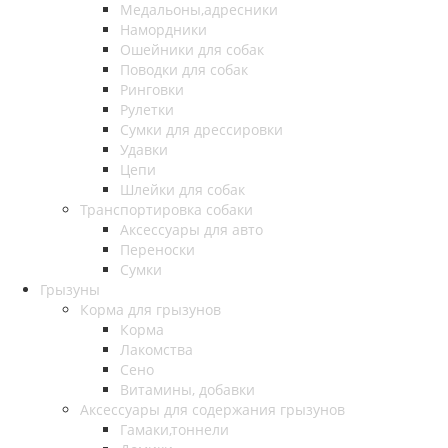
Медальоны,адресники
Намордники
Ошейники для собак
Поводки для собак
Ринговки
Рулетки
Сумки для дрессировки
Удавки
Цепи
Шлейки для собак
Транспортировка собаки
Аксессуары для авто
Переноски
Сумки
Грызуны
Корма для грызунов
Корма
Лакомства
Сено
Витамины, добавки
Аксессуары для содержания грызунов
Гамаки,тоннели