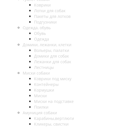
Коврики
Лотки для собак
Пакеты для лотков
Подгузники
Одежда, обувь
Обувь
Одежда
Домики, лежанки, клетки
Вольеры, палатки
Домики для собак
Лежанки для собак
Лестницы
Миски собаки
Коврики под миску
Контейнеры
Кормушки
Миски
Миски на подставке
Поилки
Амуниция собаки
Карабины,вертлюги
Кликеры, свистки