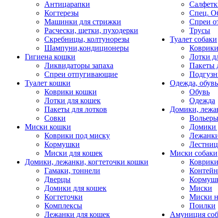
Антицарапки
Салфетк
Когтерезы
Спец. О
Машинки для стрижки
Спреи о
Расчески, щетки, пуходерки
Трусы
Скребницы, колтунорезы
Туалет собаки
Шампуни,кондиционеры
Коврик
Гигиена кошки
Лотки д
Ликвидаторы запаха
Пакеты 
Спреи отпугивающие
Подгузн
Туалет кошки
Одежда, обувь
Коврики кошки
Обувь
Лотки для кошек
Одежда
Пакеты для лотков
Домики, лежа
Совки
Вольеры
Миски кошки
Домики 
Коврики под миску
Лежанки
Кормушки
Лестни
Миски для кошек
Миски собаки
Домики, лежанки, когтеточки кошки
Коврики
Гамаки, тоннели
Контей
Дверцы
Кормуш
Домики для кошек
Миски
Когтеточки
Миски н
Комплексы
Поилки
Лежанки для кошек
Амуниция со