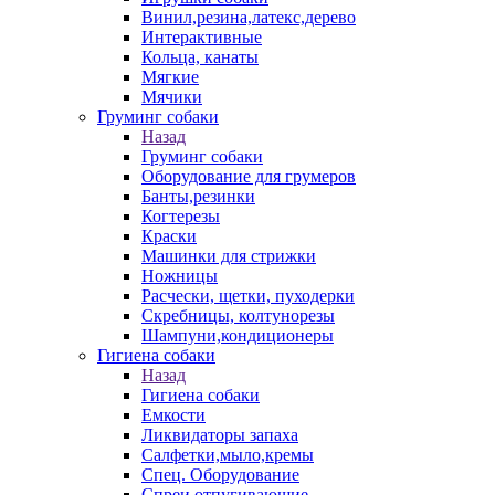
Винил,резина,латекс,дерево
Интерактивные
Кольца, канаты
Мягкие
Мячики
Груминг собаки
Назад
Груминг собаки
Оборудование для грумеров
Банты,резинки
Когтерезы
Краски
Машинки для стрижки
Ножницы
Расчески, щетки, пуходерки
Скребницы, колтунорезы
Шампуни,кондиционеры
Гигиена собаки
Назад
Гигиена собаки
Емкости
Ликвидаторы запаха
Салфетки,мыло,кремы
Спец. Оборудование
Спреи отпугивающие