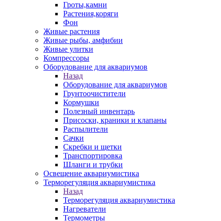
Гроты,камни
Растения,коряги
Фон
Живые растения
Живые рыбы, амфибии
Живые улитки
Компрессоры
Оборудование для аквариумов
Назад
Оборудование для аквариумов
Грунтоочистители
Кормушки
Полезный инвентарь
Присоски, краники и клапаны
Распылители
Сачки
Скребки и щетки
Транспортировка
Шланги и трубки
Освещение аквариумистика
Терморегуляция аквариумистика
Назад
Терморегуляция аквариумистика
Нагреватели
Термометры