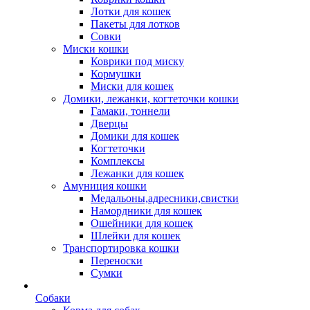
Лотки для кошек
Пакеты для лотков
Совки
Миски кошки
Коврики под миску
Кормушки
Миски для кошек
Домики, лежанки, когтеточки кошки
Гамаки, тоннели
Дверцы
Домики для кошек
Когтеточки
Комплексы
Лежанки для кошек
Амуниция кошки
Медальоны,адресники,свистки
Намордники для кошек
Ошейники для кошек
Шлейки для кошек
Транспортировка кошки
Переноски
Сумки
Собаки