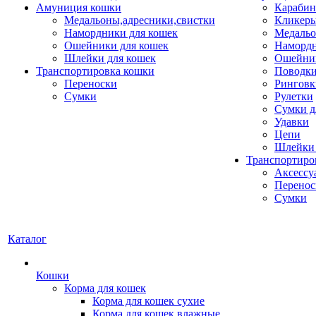
Амуниция кошки
Карабин
Медальоны,адресники,свистки
Кликеры
Намордники для кошек
Медальо
Ошейники для кошек
Наморд
Шлейки для кошек
Ошейник
Транспортировка кошки
Поводки
Переноски
Ринговк
Сумки
Рулетки
Сумки д
Удавки
Цепи
Шлейки 
Транспортиро
Аксессу
Перенос
Сумки
Каталог
Кошки
Корма для кошек
Корма для кошек сухие
Корма для кошек влажные