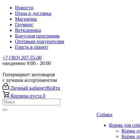
Новости
Цены и доставка
Магазины
Груминг
Ветклиника
Бонусная программа
Оптовым покупателям
Горсть в приют
+7 (383) 207-55-00
ежедневно 9:00 - 20:00
Гипермаркет зоотоваров
с лучшим ассортиментом
Личный кабинет
Войти
Корзина
пуста
0
Собаки
Корма для соб
Корма д
Корма д