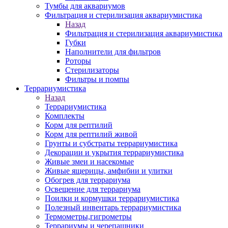
Тумбы для аквариумов
Фильтрация и стерилизация аквариумистика
Назад
Фильтрация и стерилизация аквариумистика
Губки
Наполнители для фильтров
Роторы
Стерилизаторы
Фильтры и помпы
Террариумистика
Назад
Террариумистика
Комплекты
Корм для рептилий
Корм для рептилий живой
Грунты и субстраты террариумистика
Декорации и укрытия террариумистика
Живые змеи и насекомые
Живые ящерицы, амфибии и улитки
Обогрев для террариума
Освещение для террариума
Поилки и кормушки террариумистика
Полезный инвентарь террариумистика
Термометры,гигрометры
Террариумы и черепашники