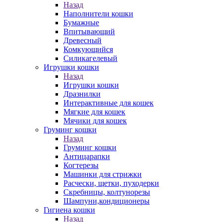
Назад
Наполнители кошки
Бумажные
Впитывающий
Древесный
Комкующийся
Силикагелевый
Игрушки кошки
Назад
Игрушки кошки
Дразнилки
Интерактивные для кошек
Мягкие для кошек
Мячики для кошек
Груминг кошки
Назад
Груминг кошки
Антицарапки
Когтерезы
Машинки для стрижки
Расчески, щетки, пуходерки
Скребницы, колтунорезы
Шампуни,кондиционеры
Гигиена кошки
Назад