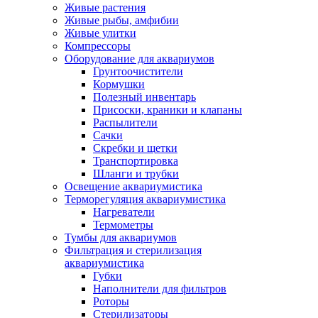
Живые растения
Живые рыбы, амфибии
Живые улитки
Компрессоры
Оборудование для аквариумов
Грунтоочистители
Кормушки
Полезный инвентарь
Присоски, краники и клапаны
Распылители
Сачки
Скребки и щетки
Транспортировка
Шланги и трубки
Освещение аквариумистика
Терморегуляция аквариумистика
Нагреватели
Термометры
Тумбы для аквариумов
Фильтрация и стерилизация
аквариумистика
Губки
Наполнители для фильтров
Роторы
Стерилизаторы