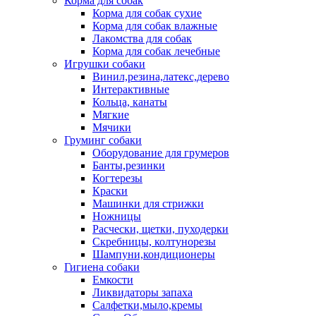
Корма для собак
Корма для собак сухие
Корма для собак влажные
Лакомства для собак
Корма для собак лечебные
Игрушки собаки
Винил,резина,латекс,дерево
Интерактивные
Кольца, канаты
Мягкие
Мячики
Груминг собаки
Оборудование для грумеров
Банты,резинки
Когтерезы
Краски
Машинки для стрижки
Ножницы
Расчески, щетки, пуходерки
Скребницы, колтунорезы
Шампуни,кондиционеры
Гигиена собаки
Емкости
Ликвидаторы запаха
Салфетки,мыло,кремы