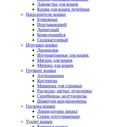
Лакомства для кошек
Корма для кошек лечебные
Наполнители кошки
Бумажные
Впитывающий
Древесный
Комкующийся
Силикагелевый
Игрушки кошки
Дразнилки
Интерактивные для кошек
Мягкие для кошек
Мячики для кошек
Груминг кошки
Антицарапки
Когтерезы
Машинки для стрижки
Расчески, щетки, пуходерки
Скребницы, колтунорезы
Шампуни,кондиционеры
Гигиена кошки
Ликвидаторы запаха
Спреи отпугивающие
Туалет кошки
Коврики кошки