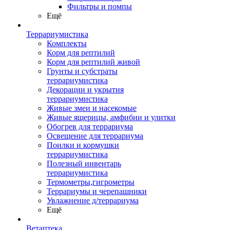
Фильтры и помпы
Ещё
Террариумистика
Комплекты
Корм для рептилий
Корм для рептилий живой
Грунты и субстраты
террариумистика
Декорации и укрытия
террариумистика
Живые змеи и насекомые
Живые ящерицы, амфибии и улитки
Обогрев для террариума
Освещение для террариума
Поилки и кормушки
террариумистика
Полезный инвентарь
террариумистика
Термометры,гигрометры
Террариумы и черепашники
Увлажнение д/террариума
Ещё
Ветаптека