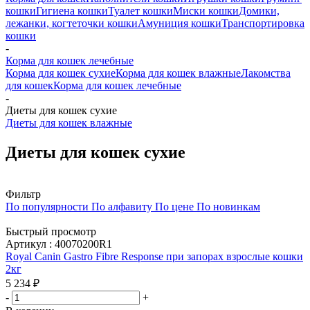
кошки
Гигиена кошки
Туалет кошки
Миски кошки
Домики,
лежанки, когтеточки кошки
Амуниция кошки
Транспортировка
кошки
-
Корма для кошек лечебные
Корма для кошек сухие
Корма для кошек влажные
Лакомства
для кошек
Корма для кошек лечебные
-
Диеты для кошек сухие
Диеты для кошек влажные
Диеты для кошек сухие
Фильтр
По популярности
По алфавиту
По цене
По новинкам
Быстрый просмотр
Артикул : 40070200R1
Royal Canin Gastro Fibre Response при запорах взрослые кошки
2кг
5 234
₽
-
+