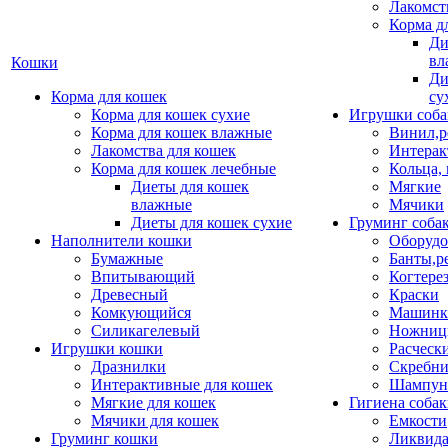
Лакомст
Корма д
Ди
вл
Кошки
Ди
Корма для кошек
су
Корма для кошек сухие
Игрушки соба
Корма для кошек влажные
Винил,р
Лакомства для кошек
Интерак
Корма для кошек лечебные
Кольца,
Диеты для кошек
Мягкие
влажные
Мячики
Диеты для кошек сухие
Груминг соба
Наполнители кошки
Оборудо
Бумажные
Банты,р
Впитывающий
Когтере
Древесный
Краски
Комкующийся
Машинки
Силикагелевый
Ножни
Игрушки кошки
Расческ
Дразнилки
Скребни
Интерактивные для кошек
Шампун
Мягкие для кошек
Гигиена соба
Мячики для кошек
Емкости
Груминг кошки
Ликвида