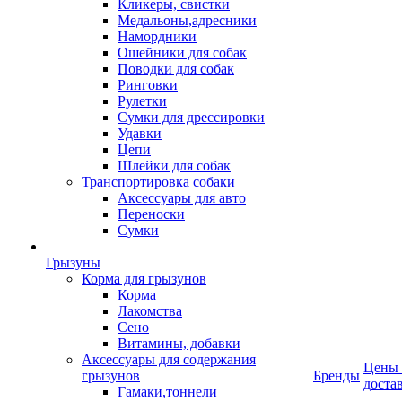
Кликеры, свистки
Медальоны,адресники
Намордники
Ошейники для собак
Поводки для собак
Ринговки
Рулетки
Сумки для дрессировки
Удавки
Цепи
Шлейки для собак
Транспортировка собаки
Аксессуары для авто
Переноски
Сумки
Грызуны
Корма для грызунов
Корма
Лакомства
Сено
Витамины, добавки
Аксессуары для содержания
Цены
грызунов
Бренды
доста
Гамаки,тоннели