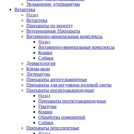
Увлажнение д/террариума
Ветаптека
Назад
Ветаптека
Препараты по рецепту
Ветеринарные Препараты
Витаминно-минеральные комплексы
Назад
Витаминно-минеральные комплексы
Кошки
Собаки
Дерматология
Крема,мази
Литература
Препараты антигельминтные
Препараты для регуляции половой охоты
Препараты инсектоакарицидные
Назад
Препараты инсектоакарицидные
Грызуны
Кошки
Обработка помещений
Собаки
Препараты репеллентные
Назад