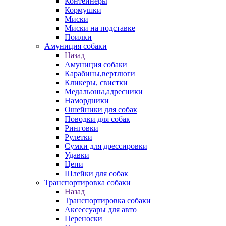
Контейнеры
Кормушки
Миски
Миски на подставке
Поилки
Амуниция собаки
Назад
Амуниция собаки
Карабины,вертлюги
Кликеры, свистки
Медальоны,адресники
Намордники
Ошейники для собак
Поводки для собак
Ринговки
Рулетки
Сумки для дрессировки
Удавки
Цепи
Шлейки для собак
Транспортировка собаки
Назад
Транспортировка собаки
Аксессуары для авто
Переноски