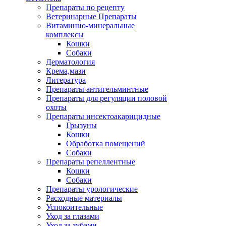
Препараты по рецепту
Ветеринарные Препараты
Витаминно-минеральные
комплексы
Кошки
Собаки
Дерматология
Крема,мази
Литература
Препараты антигельминтные
Препараты для регуляции половой
охоты
Препараты инсектоакарицидные
Грызуны
Кошки
Обработка помещений
Собаки
Препараты репеллентные
Кошки
Собаки
Препараты урологические
Расходные материалы
Успокоительные
Уход за глазами
Уход за зубами