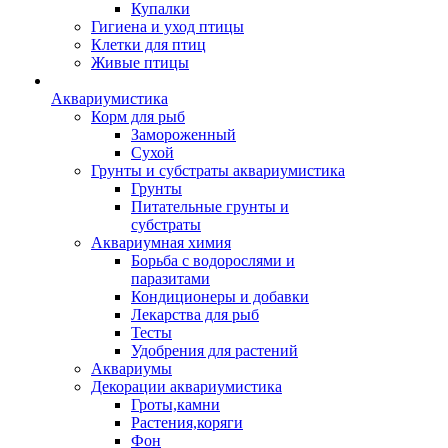
Купалки
Гигиена и уход птицы
Клетки для птиц
Живые птицы
Аквариумистика
Корм для рыб
Замороженный
Сухой
Грунты и субстраты аквариумистика
Грунты
Питательные грунты и
субстраты
Аквариумная химия
Борьба с водорослями и
паразитами
Кондиционеры и добавки
Лекарства для рыб
Тесты
Удобрения для растений
Аквариумы
Декорации аквариумистика
Гроты,камни
Растения,коряги
Фон