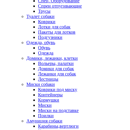
Спец. Оборудование
Спреи отпугивающие
Трусы
Туалет собаки
Коврики
Лотки для собак
Пакеты для лотков
Подгузники
Одежда, обувь
Обувь
Одежда
Домики, лежанки, клетки
Вольеры, палатки
Домики для собак
Лежанки для собак
Лестницы
Миски собаки
Коврики под миску
Контейнеры
Кормушки
Миски
Миски на подставке
Поилки
Амуниция собаки
Карабины,вертлюги