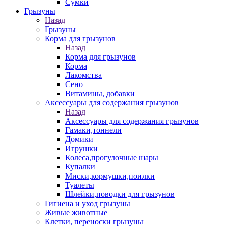
Сумки
Грызуны
Назад
Грызуны
Корма для грызунов
Назад
Корма для грызунов
Корма
Лакомства
Сено
Витамины, добавки
Аксессуары для содержания грызунов
Назад
Аксессуары для содержания грызунов
Гамаки,тоннели
Домики
Игрушки
Колеса,прогулочные шары
Купалки
Миски,кормушки,поилки
Туалеты
Шлейки,поводки для грызунов
Гигиена и уход грызуны
Живые животные
Клетки, переноски грызуны