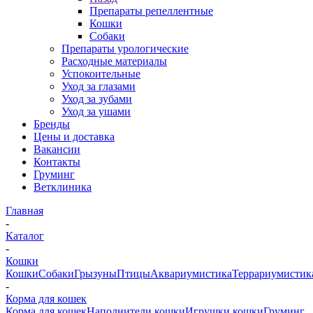
Препараты репеллентные
Кошки
Собаки
Препараты урологические
Расходные материалы
Успокоительные
Уход за глазами
Уход за зубами
Уход за ушами
Бренды
Цены и доставка
Вакансии
Контакты
Груминг
Ветклиника
Главная
-
Каталог
-
Кошки
Кошки
Собаки
Грызуны
Птицы
Аквариумистика
Террариумистик
-
Корма для кошек
Корма для кошек
Наполнители кошки
Игрушки кошки
Груминг