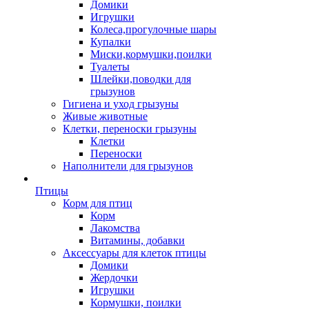
Домики
Игрушки
Колеса,прогулочные шары
Купалки
Миски,кормушки,поилки
Туалеты
Шлейки,поводки для
грызунов
Гигиена и уход грызуны
Живые животные
Клетки, переноски грызуны
Клетки
Переноски
Наполнители для грызунов
Птицы
Корм для птиц
Корм
Лакомства
Витамины, добавки
Аксессуары для клеток птицы
Домики
Жердочки
Игрушки
Кормушки, поилки