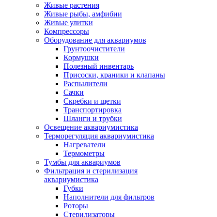
Живые растения
Живые рыбы, амфибии
Живые улитки
Компрессоры
Оборудование для аквариумов
Грунтоочистители
Кормушки
Полезный инвентарь
Присоски, краники и клапаны
Распылители
Сачки
Скребки и щетки
Транспортировка
Шланги и трубки
Освещение аквариумистика
Терморегуляция аквариумистика
Нагреватели
Термометры
Тумбы для аквариумов
Фильтрация и стерилизация
аквариумистика
Губки
Наполнители для фильтров
Роторы
Стерилизаторы