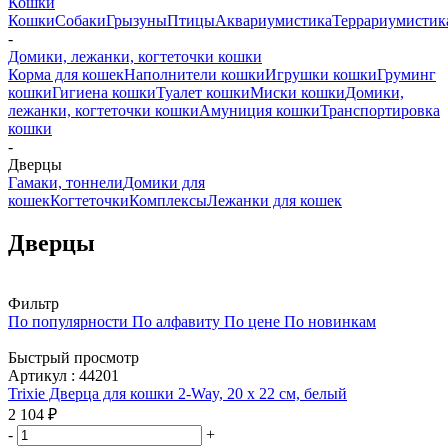
Кошки
Кошки
Собаки
Грызуны
Птицы
Аквариумистика
Террариумистик
-
Домики, лежанки, когтеточки кошки
Корма для кошек
Наполнители кошки
Игрушки кошки
Груминг
кошки
Гигиена кошки
Туалет кошки
Миски кошки
Домики,
лежанки, когтеточки кошки
Амуниция кошки
Транспортировка
кошки
-
Дверцы
Гамаки, тоннели
Домики для
кошек
Когтеточки
Комплексы
Лежанки для кошек
Дверцы
Фильтр
По популярности
По алфавиту
По цене
По новинкам
Быстрый просмотр
Артикул : 44201
Trixie Дверца для кошки 2-Way, 20 х 22 см, белый
2 104
₽
-
+