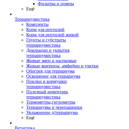
Фильтры и помпы
Ещё
Террариумистика
Комплекты
Корм для рептилий
Корм для рептилий живой
Грунты и субстраты
террариумистика
Декорации и укрытия
террариумистика
Живые змеи и насекомые
Живые ящерицы, амфибии и улитки
Обогрев для террариума
Освещение для террариума
Поилки и кормушки
террариумистика
Полезный инвентарь
террариумистика
Термометры,гигрометры
Террариумы и черепашники
Увлажнение д/террариума
Ещё
Ветаптека