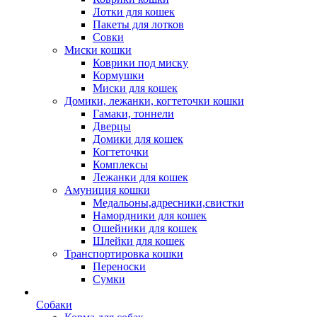
Лотки для кошек
Пакеты для лотков
Совки
Миски кошки
Коврики под миску
Кормушки
Миски для кошек
Домики, лежанки, когтеточки кошки
Гамаки, тоннели
Дверцы
Домики для кошек
Когтеточки
Комплексы
Лежанки для кошек
Амуниция кошки
Медальоны,адресники,свистки
Намордники для кошек
Ошейники для кошек
Шлейки для кошек
Транспортировка кошки
Переноски
Сумки
Собаки