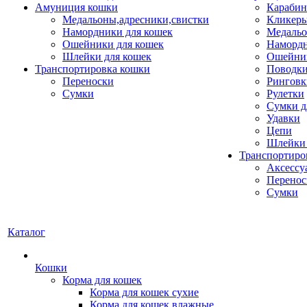
Амуниция кошки
Карабин
Медальоны,адресники,свистки
Кликеры
Намордники для кошек
Медальо
Ошейники для кошек
Наморд
Шлейки для кошек
Ошейник
Транспортировка кошки
Поводки
Переноски
Ринговк
Сумки
Рулетки
Сумки д
Удавки
Цепи
Шлейки 
Транспортиро
Аксессу
Перенос
Сумки
Каталог
Кошки
Корма для кошек
Корма для кошек сухие
Корма для кошек влажные