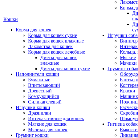
Лакомст
Корма д
Ди
вл
Кошки
Ди
Корма для кошек
су
Корма для кошек сухие
Игрушки соба
Корма для кошек влажные
Винил,р
Лакомства для кошек
Интерак
Корма для кошек лечебные
Кольца,
Диеты для кошек
Мягкие
влажные
Мячики
Диеты для кошек сухие
Груминг соба
Наполнители кошки
Оборудо
Бумажные
Банты,р
Впитывающий
Когтере
Древесный
Краски
Комкующийся
Машинки
Силикагелевый
Ножни
Игрушки кошки
Расческ
Дразнилки
Скребни
Интерактивные для кошек
Шампун
Мягкие для кошек
Гигиена соба
Мячики для кошек
Емкости
Груминг кошки
Ликвида