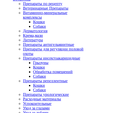
Препараты по рецепту
Ветеринарные Препараты
Витаминно-минеральные
комплексы
Кошки
Собаки
Дерматология
Крема,мази
Литература
Препараты антигельминтные
Препараты для регуляции половой
охоты
Препараты инсектоакарицидные
Грызуны
Кошки
Обработка помещений
Собаки
Препараты репеллентные
Кошки
Собаки
Препараты урологические
Расходные материалы
Успокоительные
Уход за глазами
Уход за зубами