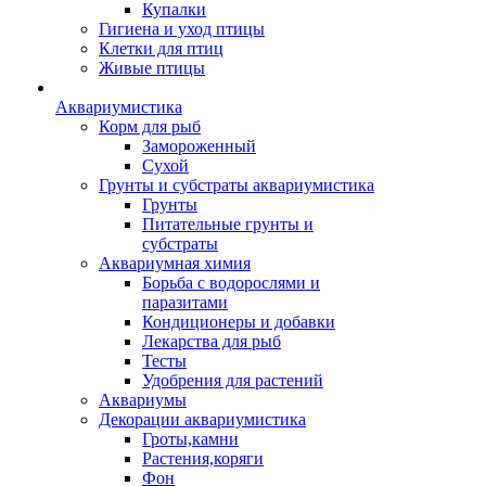
Купалки
Гигиена и уход птицы
Клетки для птиц
Живые птицы
Аквариумистика
Корм для рыб
Замороженный
Сухой
Грунты и субстраты аквариумистика
Грунты
Питательные грунты и
субстраты
Аквариумная химия
Борьба с водорослями и
паразитами
Кондиционеры и добавки
Лекарства для рыб
Тесты
Удобрения для растений
Аквариумы
Декорации аквариумистика
Гроты,камни
Растения,коряги
Фон