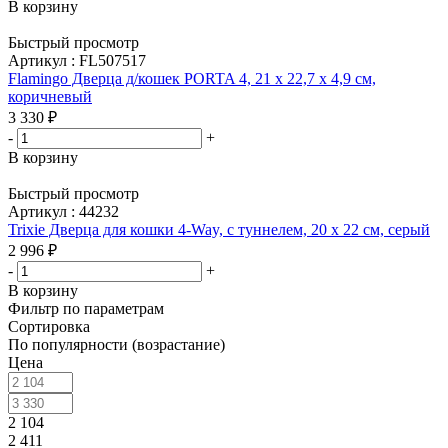
В корзину
Быстрый просмотр
Артикул : FL507517
Flamingo Дверца д/кошек PORTA 4, 21 х 22,7 х 4,9 см,
коричневый
3 330
₽
-
+
В корзину
Быстрый просмотр
Артикул : 44232
Trixie Дверца для кошки 4-Way, с туннелем, 20 х 22 см, серый
2 996
₽
-
+
В корзину
Фильтр по параметрам
Сортировка
По популярности (возрастание)
Цена
2 104
2 411