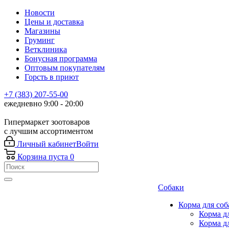
Новости
Цены и доставка
Магазины
Груминг
Ветклиника
Бонусная программа
Оптовым покупателям
Горсть в приют
+7 (383) 207-55-00
ежедневно 9:00 - 20:00
Гипермаркет зоотоваров
с лучшим ассортиментом
Личный кабинет
Войти
Корзина
пуста
0
Собаки
Корма для соб
Корма д
Корма д