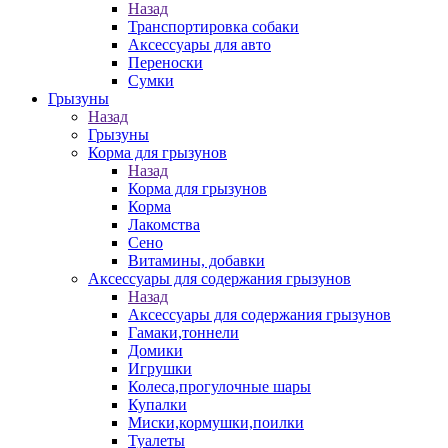
Назад
Транспортировка собаки
Аксессуары для авто
Переноски
Сумки
Грызуны
Назад
Грызуны
Корма для грызунов
Назад
Корма для грызунов
Корма
Лакомства
Сено
Витамины, добавки
Аксессуары для содержания грызунов
Назад
Аксессуары для содержания грызунов
Гамаки,тоннели
Домики
Игрушки
Колеса,прогулочные шары
Купалки
Миски,кормушки,поилки
Туалеты