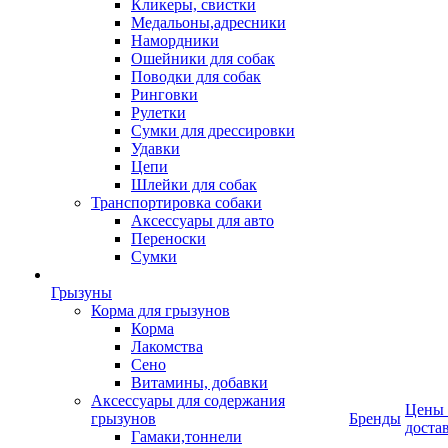
Кликеры, свистки
Медальоны,адресники
Намордники
Ошейники для собак
Поводки для собак
Ринговки
Рулетки
Сумки для дрессировки
Удавки
Цепи
Шлейки для собак
Транспортировка собаки
Аксессуары для авто
Переноски
Сумки
Грызуны
Корма для грызунов
Корма
Лакомства
Сено
Витамины, добавки
Аксессуары для содержания
Цены
грызунов
Бренды
доста
Гамаки,тоннели