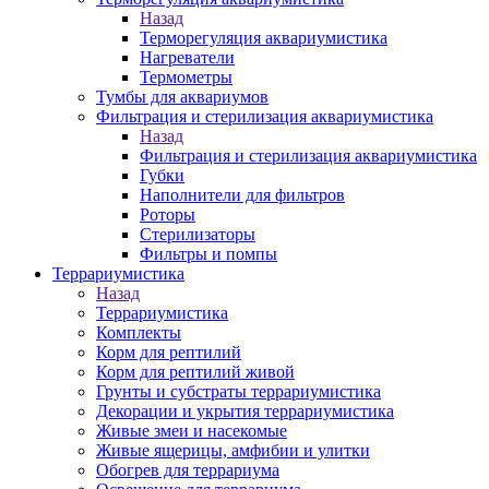
Назад
Терморегуляция аквариумистика
Нагреватели
Термометры
Тумбы для аквариумов
Фильтрация и стерилизация аквариумистика
Назад
Фильтрация и стерилизация аквариумистика
Губки
Наполнители для фильтров
Роторы
Стерилизаторы
Фильтры и помпы
Террариумистика
Назад
Террариумистика
Комплекты
Корм для рептилий
Корм для рептилий живой
Грунты и субстраты террариумистика
Декорации и укрытия террариумистика
Живые змеи и насекомые
Живые ящерицы, амфибии и улитки
Обогрев для террариума