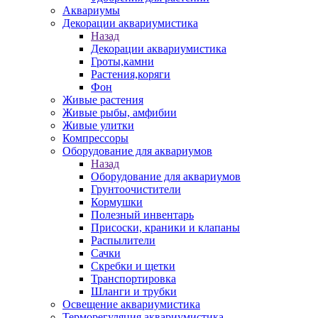
Аквариумы
Декорации аквариумистика
Назад
Декорации аквариумистика
Гроты,камни
Растения,коряги
Фон
Живые растения
Живые рыбы, амфибии
Живые улитки
Компрессоры
Оборудование для аквариумов
Назад
Оборудование для аквариумов
Грунтоочистители
Кормушки
Полезный инвентарь
Присоски, краники и клапаны
Распылители
Сачки
Скребки и щетки
Транспортировка
Шланги и трубки
Освещение аквариумистика
Терморегуляция аквариумистика