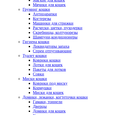
Мягкие для кошек
Мячики для кошек
Груминг кошки
Антицарапки
Когтерезы
Машинки для стрижки
Расчески, щетки, пуходерки
Скребницы, колтунорезы
Шампуни,кондиционеры
Гигиена кошки
Ликвидаторы запаха
Спреи отпугивающие
Туалет кошки
Коврики кошки
Лотки для кошек
Пакеты для лотков
Совки
Миски кошки
Коврики под миску
Кормушки
Миски для кошек
Домики, лежанки, когтеточки кошки
Гамаки, тоннели
Дверцы
Домики для кошек