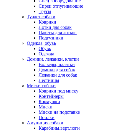
Спец. Оборудование
Спреи отпугивающие
Трусы
Туалет собаки
Коврики
Лотки для собак
Пакеты для лотков
Подгузники
Одежда, обувь
Обувь
Одежда
Домики, лежанки, клетки
Вольеры, палатки
Домики для собак
Лежанки для собак
Лестницы
Миски собаки
Коврики под миску
Контейнеры
Кормушки
Миски
Миски на подставке
Поилки
Амуниция собаки
Карабины,вертлюги