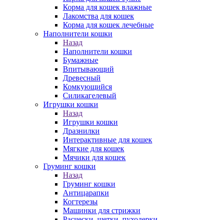
Корма для кошек влажные
Лакомства для кошек
Корма для кошек лечебные
Наполнители кошки
Назад
Наполнители кошки
Бумажные
Впитывающий
Древесный
Комкующийся
Силикагелевый
Игрушки кошки
Назад
Игрушки кошки
Дразнилки
Интерактивные для кошек
Мягкие для кошек
Мячики для кошек
Груминг кошки
Назад
Груминг кошки
Антицарапки
Когтерезы
Машинки для стрижки
Расчески, щетки, пуходерки