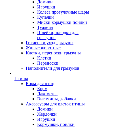
Домики
Игрушки
Колеса,прогулочные шары
Купалки
Миски,кормушки,поилки
Туалеты
Шлейки,поводки для
грызунов
Гигиена и уход грызуны
Живые животные
Клетки, переноски грызуны
Клетки
Переноски
Наполнители для грызунов
Птицы
Корм для птиц
Корм
Лакомства
Витамины, добавки
Аксессуары для клеток птицы
Домики
Жердочки
Игрушки
Кормушки, поилки