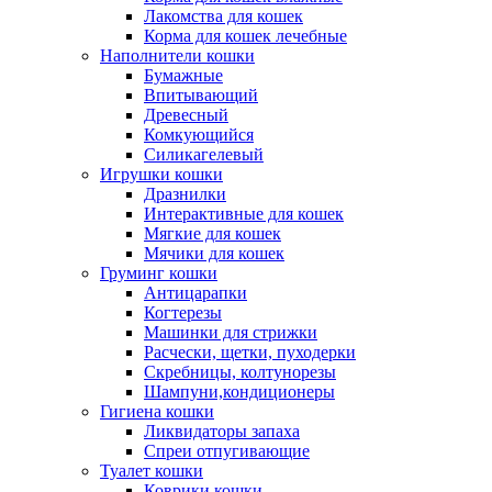
Лакомства для кошек
Корма для кошек лечебные
Наполнители кошки
Бумажные
Впитывающий
Древесный
Комкующийся
Силикагелевый
Игрушки кошки
Дразнилки
Интерактивные для кошек
Мягкие для кошек
Мячики для кошек
Груминг кошки
Антицарапки
Когтерезы
Машинки для стрижки
Расчески, щетки, пуходерки
Скребницы, колтунорезы
Шампуни,кондиционеры
Гигиена кошки
Ликвидаторы запаха
Спреи отпугивающие
Туалет кошки
Коврики кошки