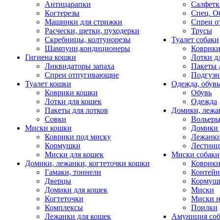
Антицарапки
Салфетк
Когтерезы
Спец. О
Машинки для стрижки
Спреи о
Расчески, щетки, пуходерки
Трусы
Скребницы, колтунорезы
Туалет собаки
Шампуни,кондиционеры
Коврик
Гигиена кошки
Лотки д
Ликвидаторы запаха
Пакеты 
Спреи отпугивающие
Подгузн
Туалет кошки
Одежда, обувь
Коврики кошки
Обувь
Лотки для кошек
Одежда
Пакеты для лотков
Домики, лежа
Совки
Вольеры
Миски кошки
Домики 
Коврики под миску
Лежанки
Кормушки
Лестни
Миски для кошек
Миски собаки
Домики, лежанки, когтеточки кошки
Коврики
Гамаки, тоннели
Контей
Дверцы
Кормуш
Домики для кошек
Миски
Когтеточки
Миски н
Комплексы
Поилки
Лежанки для кошек
Амуниция со