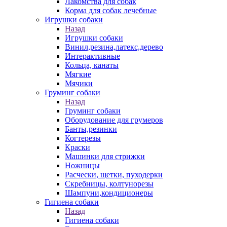
Лакомства для собак
Корма для собак лечебные
Игрушки собаки
Назад
Игрушки собаки
Винил,резина,латекс,дерево
Интерактивные
Кольца, канаты
Мягкие
Мячики
Груминг собаки
Назад
Груминг собаки
Оборудование для грумеров
Банты,резинки
Когтерезы
Краски
Машинки для стрижки
Ножницы
Расчески, щетки, пуходерки
Скребницы, колтунорезы
Шампуни,кондиционеры
Гигиена собаки
Назад
Гигиена собаки