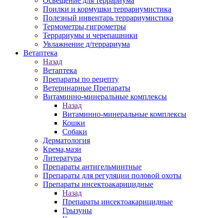
Освещение для террариума
Поилки и кормушки террариумистика
Полезный инвентарь террариумистика
Термометры,гигрометры
Террариумы и черепашники
Увлажнение д/террариума
Ветаптека
Назад
Ветаптека
Препараты по рецепту
Ветеринарные Препараты
Витаминно-минеральные комплексы
Назад
Витаминно-минеральные комплексы
Кошки
Собаки
Дерматология
Крема,мази
Литература
Препараты антигельминтные
Препараты для регуляции половой охоты
Препараты инсектоакарицидные
Назад
Препараты инсектоакарицидные
Грызуны