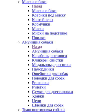
Миски собаки
Назад
Миски собаки
Коврики под миску
Контейнеры
Кормушки
Миски
Миски на подставке
Поилки
Амуниция собаки
Назад
Амуниция собаки
Карабины,вертлюги
Кликеры, свистки
Медальоны,адресники
Намордники
Ошейники для собак
Поводки для собак
Ринговки
Рулетки
Сумки для дрессировки
Удавки
Цепи
Шлейки для собак
Транспортировка собаки