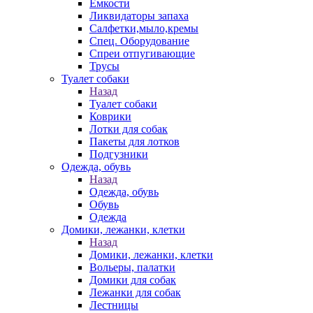
Емкости
Ликвидаторы запаха
Салфетки,мыло,кремы
Спец. Оборудование
Спреи отпугивающие
Трусы
Туалет собаки
Назад
Туалет собаки
Коврики
Лотки для собак
Пакеты для лотков
Подгузники
Одежда, обувь
Назад
Одежда, обувь
Обувь
Одежда
Домики, лежанки, клетки
Назад
Домики, лежанки, клетки
Вольеры, палатки
Домики для собак
Лежанки для собак
Лестницы