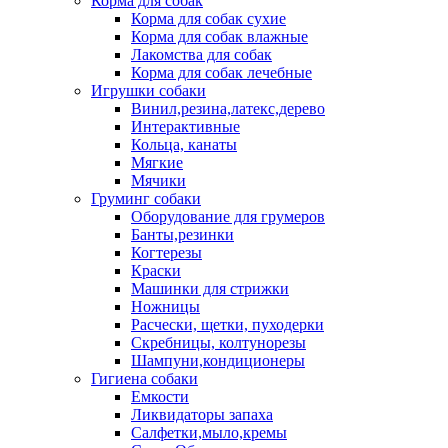
Корма для собак
Корма для собак сухие
Корма для собак влажные
Лакомства для собак
Корма для собак лечебные
Игрушки собаки
Винил,резина,латекс,дерево
Интерактивные
Кольца, канаты
Мягкие
Мячики
Груминг собаки
Оборудование для грумеров
Банты,резинки
Когтерезы
Краски
Машинки для стрижки
Ножницы
Расчески, щетки, пуходерки
Скребницы, колтунорезы
Шампуни,кондиционеры
Гигиена собаки
Емкости
Ликвидаторы запаха
Салфетки,мыло,кремы