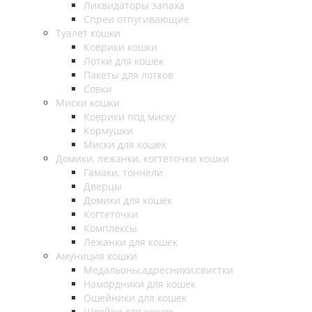
Ликвидаторы запаха
Спреи отпугивающие
Туалет кошки
Коврики кошки
Лотки для кошек
Пакеты для лотков
Совки
Миски кошки
Коврики под миску
Кормушки
Миски для кошек
Домики, лежанки, когтеточки кошки
Гамаки, тоннели
Дверцы
Домики для кошек
Когтеточки
Комплексы
Лежанки для кошек
Амуниция кошки
Медальоны,адресники,свистки
Намордники для кошек
Ошейники для кошек
Шлейки для кошек