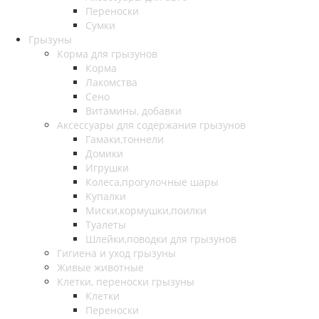
Переноски
Сумки
Грызуны
Корма для грызунов
Корма
Лакомства
Сено
Витамины, добавки
Аксессуары для содержания грызунов
Гамаки,тоннели
Домики
Игрушки
Колеса,прогулочные шары
Купалки
Миски,кормушки,поилки
Туалеты
Шлейки,поводки для грызунов
Гигиена и уход грызуны
Живые животные
Клетки, переноски грызуны
Клетки
Переноски