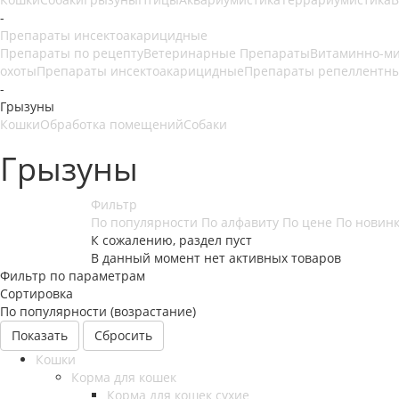
-
Препараты инсектоакарицидные
Препараты по рецепту
Ветеринарные Препараты
Витаминно-м
охоты
Препараты инсектоакарицидные
Препараты репеллентн
-
Грызуны
Кошки
Обработка помещений
Собаки
Грызуны
Фильтр
По популярности
По алфавиту
По цене
По новин
К сожалению, раздел пуст
В данный момент нет активных товаров
Фильтр по параметрам
Сортировка
По популярности (возрастание)
Сбросить
Кошки
Корма для кошек
Корма для кошек сухие