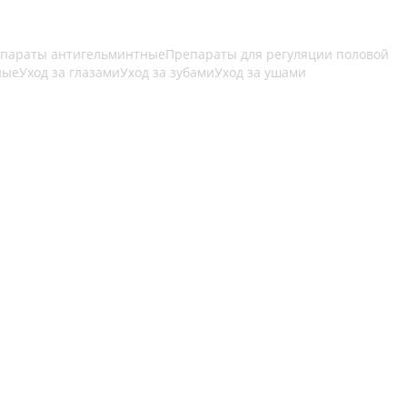
параты антигельминтные
Препараты для регуляции половой
ные
Уход за глазами
Уход за зубами
Уход за ушами