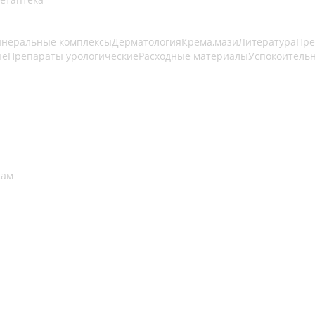
инеральные комплексы
Дерматология
Крема,мази
Литература
Пре
ые
Препараты урологические
Расходные материалы
Успокоитель
кам