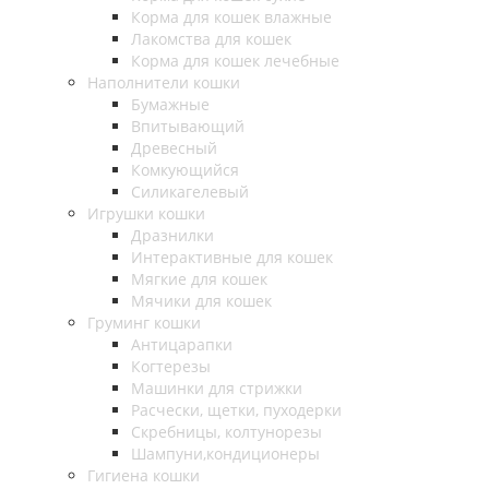
Корма для кошек влажные
Лакомства для кошек
Корма для кошек лечебные
Наполнители кошки
Бумажные
Впитывающий
Древесный
Комкующийся
Силикагелевый
Игрушки кошки
Дразнилки
Интерактивные для кошек
Мягкие для кошек
Мячики для кошек
Груминг кошки
Антицарапки
Когтерезы
Машинки для стрижки
Расчески, щетки, пуходерки
Скребницы, колтунорезы
Шампуни,кондиционеры
Гигиена кошки