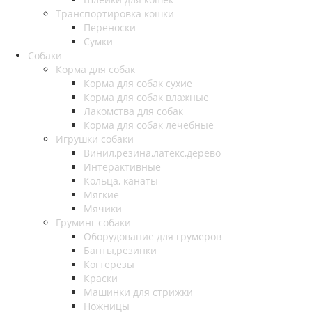
Транспортировка кошки
Переноски
Сумки
Собаки
Корма для собак
Корма для собак сухие
Корма для собак влажные
Лакомства для собак
Корма для собак лечебные
Игрушки собаки
Винил,резина,латекс,дерево
Интерактивные
Кольца, канаты
Мягкие
Мячики
Груминг собаки
Оборудование для грумеров
Банты,резинки
Когтерезы
Краски
Машинки для стрижки
Ножницы