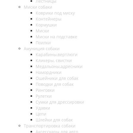
Лестницы
Миски собаки
Коврики под миску
Контейнеры
Кормушки
Миски
Миски на подставке
Поилки
Амуниция собаки
Карабины,вертлюги
Кликеры, свистки
Медальоны,адресники
Намордники
Ошейники для собак
Поводки для собак
Ринговки
Рулетки
Сумки для дрессировки
Удавки
Цепи
Шлейки для собак
Транспортировка собаки
Аксессуары для авто