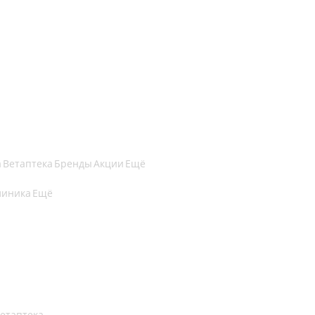
а
Ветаптека
Бренды
Акции
Ещё
линика
Ещё
етаптека