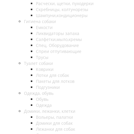
Расчески, щетки, пуходерки
Скребницы, колтунорезы
Шампуни,кондиционеры
Гигиена собаки
Емкости
Ликвидаторы запаха
Салфетки,мыло,кремы
Спец. Оборудование
Спреи отпугивающие
Трусы
Туалет собаки
Коврики
Лотки для собак
Пакеты для лотков
Подгузники
Одежда, обувь
Обувь
Одежда
Домики, лежанки, клетки
Вольеры, палатки
Домики для собак
Лежанки для собак