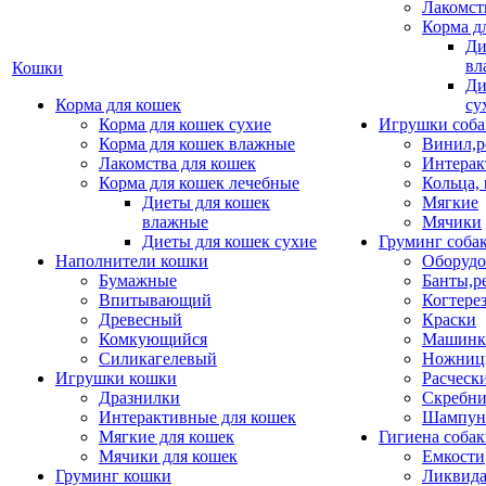
Лакомст
Корма д
Ди
вл
Кошки
Ди
Корма для кошек
су
Корма для кошек сухие
Игрушки соба
Корма для кошек влажные
Винил,р
Лакомства для кошек
Интерак
Корма для кошек лечебные
Кольца,
Диеты для кошек
Мягкие
влажные
Мячики
Диеты для кошек сухие
Груминг соба
Наполнители кошки
Оборудо
Бумажные
Банты,р
Впитывающий
Когтере
Древесный
Краски
Комкующийся
Машинки
Силикагелевый
Ножни
Игрушки кошки
Расческ
Дразнилки
Скребни
Интерактивные для кошек
Шампун
Мягкие для кошек
Гигиена соба
Мячики для кошек
Емкости
Груминг кошки
Ликвида