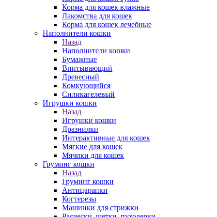
Корма для кошек влажные
Лакомства для кошек
Корма для кошек лечебные
Наполнители кошки
Назад
Наполнители кошки
Бумажные
Впитывающий
Древесный
Комкующийся
Силикагелевый
Игрушки кошки
Назад
Игрушки кошки
Дразнилки
Интерактивные для кошек
Мягкие для кошек
Мячики для кошек
Груминг кошки
Назад
Груминг кошки
Антицарапки
Когтерезы
Машинки для стрижки
Расчески, щетки, пуходерки