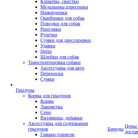
Кликеры, свистки
Медальоны,адресники
Намордники
Ошейники для собак
Поводки для собак
Ринговки
Рулетки
Сумки для дрессировки
Удавки
Цепи
Шлейки для собак
Транспортировка собаки
Аксессуары для авто
Переноски
Сумки
Грызуны
Корма для грызунов
Корма
Лакомства
Сено
Витамины, добавки
Аксессуары для содержания
Цены
грызунов
Бренды
доста
Гамаки,тоннели