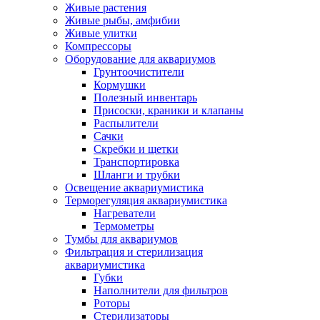
Живые растения
Живые рыбы, амфибии
Живые улитки
Компрессоры
Оборудование для аквариумов
Грунтоочистители
Кормушки
Полезный инвентарь
Присоски, краники и клапаны
Распылители
Сачки
Скребки и щетки
Транспортировка
Шланги и трубки
Освещение аквариумистика
Терморегуляция аквариумистика
Нагреватели
Термометры
Тумбы для аквариумов
Фильтрация и стерилизация
аквариумистика
Губки
Наполнители для фильтров
Роторы
Стерилизаторы