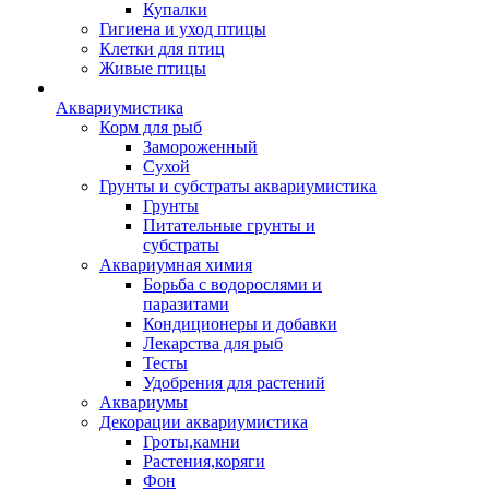
Купалки
Гигиена и уход птицы
Клетки для птиц
Живые птицы
Аквариумистика
Корм для рыб
Замороженный
Сухой
Грунты и субстраты аквариумистика
Грунты
Питательные грунты и
субстраты
Аквариумная химия
Борьба с водорослями и
паразитами
Кондиционеры и добавки
Лекарства для рыб
Тесты
Удобрения для растений
Аквариумы
Декорации аквариумистика
Гроты,камни
Растения,коряги
Фон