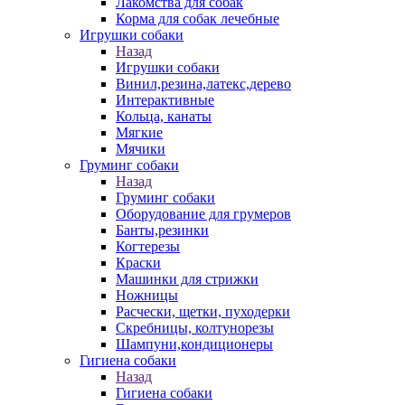
Лакомства для собак
Корма для собак лечебные
Игрушки собаки
Назад
Игрушки собаки
Винил,резина,латекс,дерево
Интерактивные
Кольца, канаты
Мягкие
Мячики
Груминг собаки
Назад
Груминг собаки
Оборудование для грумеров
Банты,резинки
Когтерезы
Краски
Машинки для стрижки
Ножницы
Расчески, щетки, пуходерки
Скребницы, колтунорезы
Шампуни,кондиционеры
Гигиена собаки
Назад
Гигиена собаки