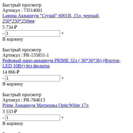
Быстрый просмотр
Артикул : 73514001
Laguna Аквариум "Crystal" 6001B, 15л, черный,
250*250*250мм
5 734
₽
-
+
В корзину
Быстрый просмотр
Артикул : PR-135851-1
Рифовый нано-аквариум PRIME 32л ( 36*36*36) (Флотор,
LED 10Вт) без фильтра
14 866
₽
-
+
В корзину
Быстрый просмотр
Артикул : PR-784613
Prime Аквариум Матрешка OpticWhite 17л
3 533
₽
-
+
В корзину