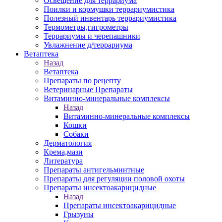
Освещение для террариума
Поилки и кормушки террариумистика
Полезный инвентарь террариумистика
Термометры,гигрометры
Террариумы и черепашники
Увлажнение д/террариума
Ветаптека
Назад
Ветаптека
Препараты по рецепту
Ветеринарные Препараты
Витаминно-минеральные комплексы
Назад
Витаминно-минеральные комплексы
Кошки
Собаки
Дерматология
Крема,мази
Литература
Препараты антигельминтные
Препараты для регуляции половой охоты
Препараты инсектоакарицидные
Назад
Препараты инсектоакарицидные
Грызуны