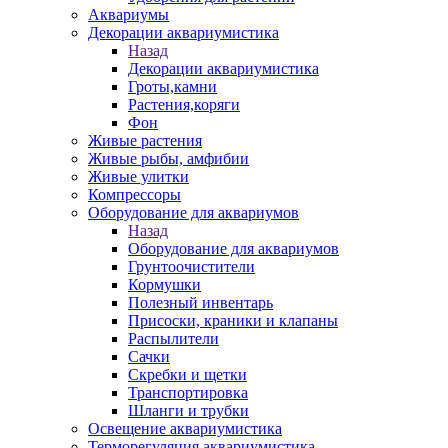
Аквариумы
Декорации аквариумистика
Назад
Декорации аквариумистика
Гроты,камни
Растения,коряги
Фон
Живые растения
Живые рыбы, амфибии
Живые улитки
Компрессоры
Оборудование для аквариумов
Назад
Оборудование для аквариумов
Грунтоочистители
Кормушки
Полезный инвентарь
Присоски, краники и клапаны
Распылители
Сачки
Скребки и щетки
Транспортировка
Шланги и трубки
Освещение аквариумистика
Терморегуляция аквариумистика