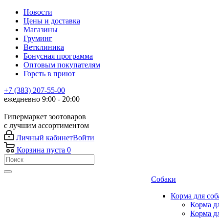
Новости
Цены и доставка
Магазины
Груминг
Ветклиника
Бонусная программа
Оптовым покупателям
Горсть в приют
+7 (383) 207-55-00
ежедневно 9:00 - 20:00
Гипермаркет зоотоваров
с лучшим ассортиментом
Личный кабинет
Войти
Корзина
пуста
0
Собаки
Корма для соб
Корма д
Корма д