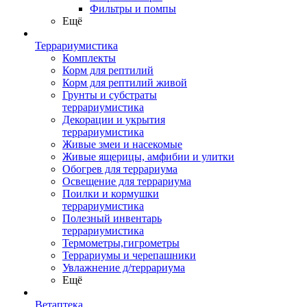
Фильтры и помпы
Ещё
Террариумистика
Комплекты
Корм для рептилий
Корм для рептилий живой
Грунты и субстраты
террариумистика
Декорации и укрытия
террариумистика
Живые змеи и насекомые
Живые ящерицы, амфибии и улитки
Обогрев для террариума
Освещение для террариума
Поилки и кормушки
террариумистика
Полезный инвентарь
террариумистика
Термометры,гигрометры
Террариумы и черепашники
Увлажнение д/террариума
Ещё
Ветаптека