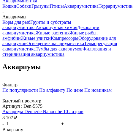
Аквариумистика
Кошки
Собаки
Грызуны
Птицы
Аквариумистика
Террариумистик
-
Аквариумы
Корм для рыб
Грунты и субстраты
аквариумистика
Аквариумная химия
Декорации
аквариумистика
Живые растения
Живые рыбы,
амфибии
Живые улитки
Компрессоры
Оборудование для
аквариумов
Освещение аквариумистика
Терморегуляция
аквариумистика
Тумбы для аквариумов
Фильтрация и
стерилизация аквариумистика
Аквариумы
Фильтр
По популярности
По алфавиту
По цене
По новинкам
Быстрый просмотр
Артикул : Den-5575
Аквариум Dennerle Nanocube 10 литров
8 107
₽
-
+
В корзину