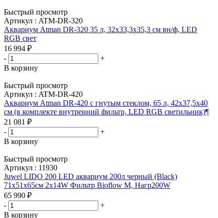
Быстрый просмотр
Артикул : ATM-DR-320
Аквариум Atman DR-320 35 л, 32х33,3х35,3 см вн/ф, LED
RGB свет
16 994
₽
-
+
В корзину
Быстрый просмотр
Артикул : ATM-DR-420
Аквариум Atman DR-420 c гнутым стеклом, 65 л, 42х37,5х40
см (в комплекте внутренний фильтр, LED RGB светильник)¶
21 081
₽
-
+
В корзину
Быстрый просмотр
Артикул : 11930
Juwel LIDO 200 LED аквариум 200л черный (Black)
71х51х65см 2х14W Фильтр Bioflow M, Нагр200W
65 990
₽
-
+
В корзину