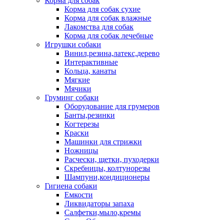
Корма для собак
Корма для собак сухие
Корма для собак влажные
Лакомства для собак
Корма для собак лечебные
Игрушки собаки
Винил,резина,латекс,дерево
Интерактивные
Кольца, канаты
Мягкие
Мячики
Груминг собаки
Оборудование для грумеров
Банты,резинки
Когтерезы
Краски
Машинки для стрижки
Ножницы
Расчески, щетки, пуходерки
Скребницы, колтунорезы
Шампуни,кондиционеры
Гигиена собаки
Емкости
Ликвидаторы запаха
Салфетки,мыло,кремы