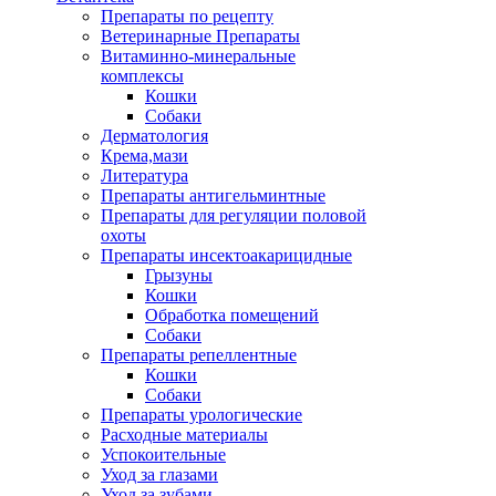
Препараты по рецепту
Ветеринарные Препараты
Витаминно-минеральные
комплексы
Кошки
Собаки
Дерматология
Крема,мази
Литература
Препараты антигельминтные
Препараты для регуляции половой
охоты
Препараты инсектоакарицидные
Грызуны
Кошки
Обработка помещений
Собаки
Препараты репеллентные
Кошки
Собаки
Препараты урологические
Расходные материалы
Успокоительные
Уход за глазами
Уход за зубами