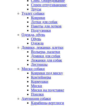
Спец. Оборудование
Спреи отпугивающие
Трусы
Туалет собаки
Коврики
Лотки для собак
Пакеты для лотков
Подгузники
Одежда, обувь
Обувь
Одежда
Домики, лежанки, клетки
Вольеры, палатки
Домики для собак
Лежанки для собак
Лестницы
Миски собаки
Коврики под миску
Контейнеры
Кормушки
Миски
Миски на подставке
Поилки
Амуниция собаки
Карабины,вертлюги