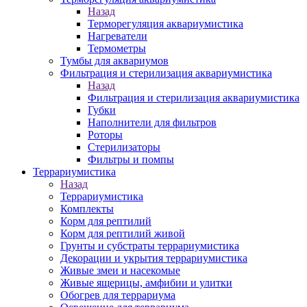
Назад
Терморегуляция аквариумистика
Нагреватели
Термометры
Тумбы для аквариумов
Фильтрация и стерилизация аквариумистика
Назад
Фильтрация и стерилизация аквариумистика
Губки
Наполнители для фильтров
Роторы
Стерилизаторы
Фильтры и помпы
Террариумистика
Назад
Террариумистика
Комплекты
Корм для рептилий
Корм для рептилий живой
Грунты и субстраты террариумистика
Декорации и укрытия террариумистика
Живые змеи и насекомые
Живые ящерицы, амфибии и улитки
Обогрев для террариума