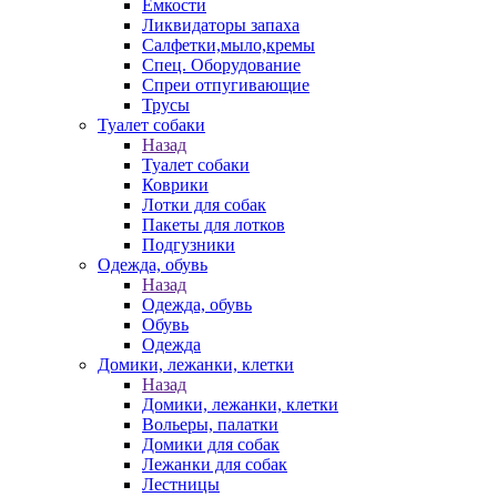
Емкости
Ликвидаторы запаха
Салфетки,мыло,кремы
Спец. Оборудование
Спреи отпугивающие
Трусы
Туалет собаки
Назад
Туалет собаки
Коврики
Лотки для собак
Пакеты для лотков
Подгузники
Одежда, обувь
Назад
Одежда, обувь
Обувь
Одежда
Домики, лежанки, клетки
Назад
Домики, лежанки, клетки
Вольеры, палатки
Домики для собак
Лежанки для собак
Лестницы