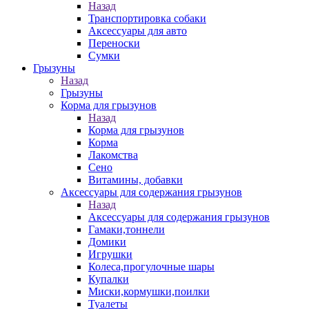
Назад
Транспортировка собаки
Аксессуары для авто
Переноски
Сумки
Грызуны
Назад
Грызуны
Корма для грызунов
Назад
Корма для грызунов
Корма
Лакомства
Сено
Витамины, добавки
Аксессуары для содержания грызунов
Назад
Аксессуары для содержания грызунов
Гамаки,тоннели
Домики
Игрушки
Колеса,прогулочные шары
Купалки
Миски,кормушки,поилки
Туалеты