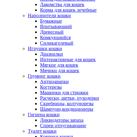
Лакомства для кошек
Корма для кошек лечебные
Наполнители кошки
Бумажные
Впитывающий
Древесный
Комкующийся
Силикагелевый
Игрушки кошки
Дразнилки
Интерактивные для кошек
Мягкие для кошек
Мячики для кошек
Груминг кошки
Антицарапки
Когтерезы
Машинки для стрижки
Расчески, щетки, пуходерки
Скребницы, колтунорезы
Шампуни,кондиционеры
Гигиена кошки
Ликвидаторы запаха
Спреи отпугивающие
Туалет кошки
Коврики кошки