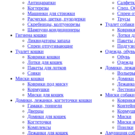
Антицарапки
Салфетк
Когтерезы
Спец. О
Машинки для стрижки
Спреи о
Расчески, щетки, пуходерки
Трусы
Скребницы, колтунорезы
Туалет собаки
Шампуни,кондиционеры
Коврик
Гигиена кошки
Лотки д
Ликвидаторы запаха
Пакеты 
Спреи отпугивающие
Подгузн
Туалет кошки
Одежда, обувь
Коврики кошки
Обувь
Лотки для кошек
Одежда
Пакеты для лотков
Домики, лежа
Совки
Вольеры
Миски кошки
Домики 
Коврики под миску
Лежанки
Кормушки
Лестни
Миски для кошек
Миски собаки
Домики, лежанки, когтеточки кошки
Коврики
Гамаки, тоннели
Контей
Дверцы
Кормуш
Домики для кошек
Миски
Когтеточки
Миски н
Комплексы
Поилки
Лежанки для кошек
Амуниция со