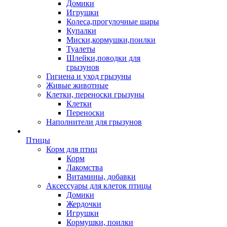
Домики
Игрушки
Колеса,прогулочные шары
Купалки
Миски,кормушки,поилки
Туалеты
Шлейки,поводки для
грызунов
Гигиена и уход грызуны
Живые животные
Клетки, переноски грызуны
Клетки
Переноски
Наполнители для грызунов
Птицы
Корм для птиц
Корм
Лакомства
Витамины, добавки
Аксессуары для клеток птицы
Домики
Жердочки
Игрушки
Кормушки, поилки