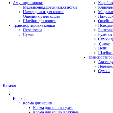
Амуниция кошки
Карабин
Медальоны,адресники,свистки
Кликеры
Намордники для кошек
Медальо
Ошейники для кошек
Наморд
Шлейки для кошек
Ошейник
Транспортировка кошки
Поводки
Переноски
Ринговк
Сумки
Рулетки
Сумки д
Удавки
Цепи
Шлейки 
Транспортиро
Аксессу
Перенос
Сумки
Каталог
Кошки
Корма для кошек
Корма для кошек сухие
Корма для кошек влажные