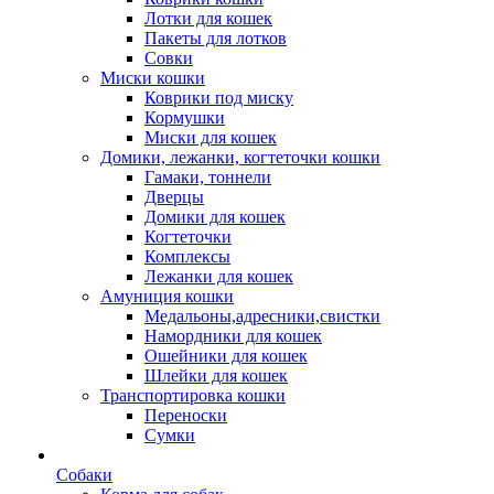
Лотки для кошек
Пакеты для лотков
Совки
Миски кошки
Коврики под миску
Кормушки
Миски для кошек
Домики, лежанки, когтеточки кошки
Гамаки, тоннели
Дверцы
Домики для кошек
Когтеточки
Комплексы
Лежанки для кошек
Амуниция кошки
Медальоны,адресники,свистки
Намордники для кошек
Ошейники для кошек
Шлейки для кошек
Транспортировка кошки
Переноски
Сумки
Собаки