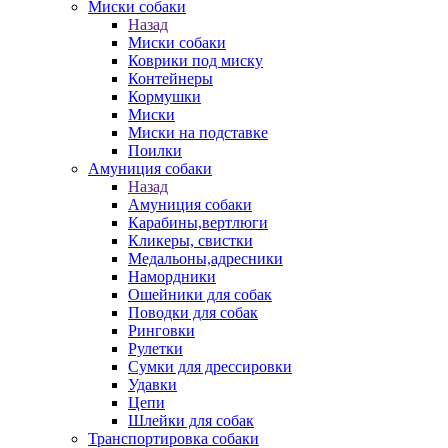
Миски собаки
Назад
Миски собаки
Коврики под миску
Контейнеры
Кормушки
Миски
Миски на подставке
Поилки
Амуниция собаки
Назад
Амуниция собаки
Карабины,вертлюги
Кликеры, свистки
Медальоны,адресники
Намордники
Ошейники для собак
Поводки для собак
Ринговки
Рулетки
Сумки для дрессировки
Удавки
Цепи
Шлейки для собак
Транспортировка собаки