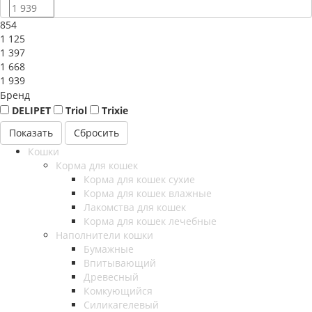
854
1 125
1 397
1 668
1 939
Бренд
DELIPET
Triol
Trixie
Сбросить
Кошки
Корма для кошек
Корма для кошек сухие
Корма для кошек влажные
Лакомства для кошек
Корма для кошек лечебные
Наполнители кошки
Бумажные
Впитывающий
Древесный
Комкующийся
Силикагелевый