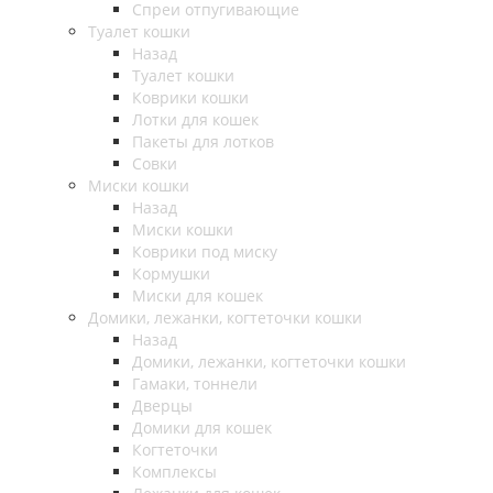
Спреи отпугивающие
Туалет кошки
Назад
Туалет кошки
Коврики кошки
Лотки для кошек
Пакеты для лотков
Совки
Миски кошки
Назад
Миски кошки
Коврики под миску
Кормушки
Миски для кошек
Домики, лежанки, когтеточки кошки
Назад
Домики, лежанки, когтеточки кошки
Гамаки, тоннели
Дверцы
Домики для кошек
Когтеточки
Комплексы