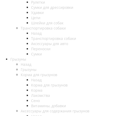
Рулетки
Сумки для дрессировки
Удавки
Цепи
Шлейки для собак
Транспортировка собаки
Назад
Транспортировка собаки
Аксессуары для авто
Переноски
Сумки
Грызуны
Назад
Грызуны
Корма для грызунов
Назад
Корма для грызунов
Корма
Лакомства
Сено
Витамины, добавки
Аксессуары для содержания грызунов