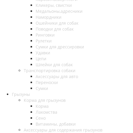
Кликеры, свистки
Медальоны,адресники
Намордники
Ошейники для собак
Поводки для собак
Ринговки
Рулетки
Сумки для дрессировки
Удавки
Цепи
Шлейки для собак
Транспортировка собаки
Аксессуары для авто
Переноски
Сумки
Грызуны
Корма для грызунов
Корма
Лакомства
Сено
Витамины, добавки
Аксессуары для содержания грызунов