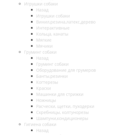
Игрушки собаки
Назад
Игрушки собаки
Винил,резина,латекс,дерево
Интерактивные
Кольца, канаты
Мягкие
Мячики
Груминг собаки
Назад
Груминг собаки
Оборудование для грумеров
Банты,резинки
Когтерезы
Краски
Машинки для стрижки
Ножницы
Расчески, щетки, пуходерки
Скребницы, колтунорезы
Шампуни,кондиционеры
Гигиена собаки
Назад