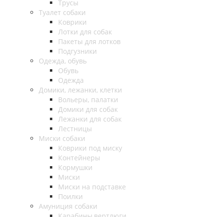
Трусы
Туалет собаки
Коврики
Лотки для собак
Пакеты для лотков
Подгузники
Одежда, обувь
Обувь
Одежда
Домики, лежанки, клетки
Вольеры, палатки
Домики для собак
Лежанки для собак
Лестницы
Миски собаки
Коврики под миску
Контейнеры
Кормушки
Миски
Миски на подставке
Поилки
Амуниция собаки
Карабины,вертлюги