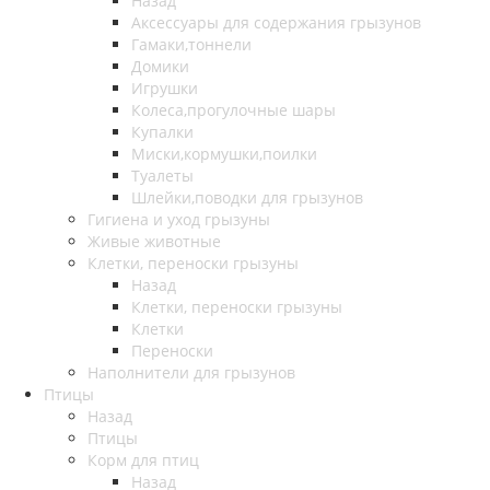
Назад
Аксессуары для содержания грызунов
Гамаки,тоннели
Домики
Игрушки
Колеса,прогулочные шары
Купалки
Миски,кормушки,поилки
Туалеты
Шлейки,поводки для грызунов
Гигиена и уход грызуны
Живые животные
Клетки, переноски грызуны
Назад
Клетки, переноски грызуны
Клетки
Переноски
Наполнители для грызунов
Птицы
Назад
Птицы
Корм для птиц
Назад