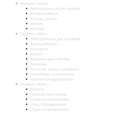
Игрушки собаки
Винил,резина,латекс,дерево
Интерактивные
Кольца, канаты
Мягкие
Мячики
Груминг собаки
Оборудование для грумеров
Банты,резинки
Когтерезы
Краски
Машинки для стрижки
Ножницы
Расчески, щетки, пуходерки
Скребницы, колтунорезы
Шампуни,кондиционеры
Гигиена собаки
Емкости
Ликвидаторы запаха
Салфетки,мыло,кремы
Спец. Оборудование
Спреи отпугивающие