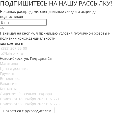
ПОДПИШИТЕСЬ НА НАШУ РАССЫЛКУ!
Новинки, распродажи, специальные скидки и акции для
подписчиков
Нажимая на кнопку, я принимаю условия публичной оферты и
политики конфиденциальности.
аши контакты
 (383) 207-55-00
fo@krkrolik.ru
 Новосибирск, ул. Галущака 2а
Магазины
Цена и доставка
Груминг
Ветклиника
Вакансии
Контакты
Лицензия Россельхознадзора
Приказ от 18 ноября 2021 г. N 771
Приказ от 02 ноября 2022 г. N 776
Связаться с руководителем