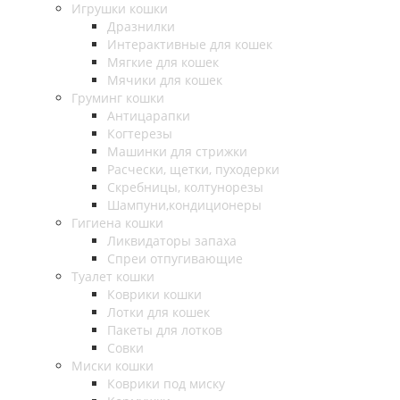
Игрушки кошки
Дразнилки
Интерактивные для кошек
Мягкие для кошек
Мячики для кошек
Груминг кошки
Антицарапки
Когтерезы
Машинки для стрижки
Расчески, щетки, пуходерки
Скребницы, колтунорезы
Шампуни,кондиционеры
Гигиена кошки
Ликвидаторы запаха
Спреи отпугивающие
Туалет кошки
Коврики кошки
Лотки для кошек
Пакеты для лотков
Совки
Миски кошки
Коврики под миску