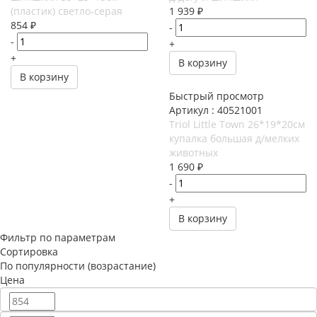
(пластик) светло-серая
1 939
₽
854
₽
-
-
+
+
В корзину
В корзину
Быстрый просмотр
Артикул : 40521001
Triol Little Town 26*19*20см
купалка большая д/мелких
животных
1 690
₽
-
+
В корзину
Фильтр по параметрам
Сортировка
По популярности (возрастание)
Цена