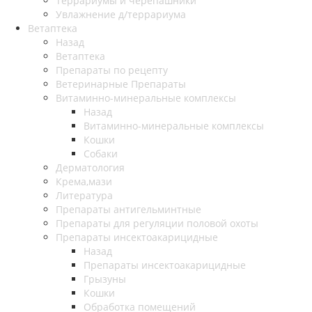
Террариумы и черепашники
Увлажнение д/террариума
Ветаптека
Назад
Ветаптека
Препараты по рецепту
Ветеринарные Препараты
Витаминно-минеральные комплексы
Назад
Витаминно-минеральные комплексы
Кошки
Собаки
Дерматология
Крема,мази
Литература
Препараты антигельминтные
Препараты для регуляции половой охоты
Препараты инсектоакарицидные
Назад
Препараты инсектоакарицидные
Грызуны
Кошки
Обработка помещений