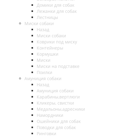
Домики для собак
Лежанки для собак
Лестницы
Миски собаки
Назад
Миски собаки
Коврики под миску
Контейнеры
Кормушки
Миски
Миски на подставке
Поилки
Амуниция собаки
Назад
Амуниция собаки
Карабины,вертлюги
Кликеры, свистки
Медальоны,адресники
Намордники
Ошейники для собак
Поводки для собак
Ринговки