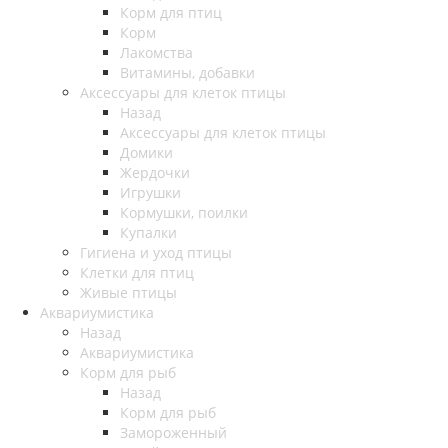
Корм для птиц
Корм
Лакомства
Витамины, добавки
Аксессуары для клеток птицы
Назад
Аксессуары для клеток птицы
Домики
Жердочки
Игрушки
Кормушки, поилки
Купалки
Гигиена и уход птицы
Клетки для птиц
Живые птицы
Аквариумистика
Назад
Аквариумистика
Корм для рыб
Назад
Корм для рыб
Замороженный