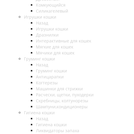
Комкующийся
Силикагелевый
Игрушки кошки
Назад
Игрушки кошки
Дразнилки
Интерактивные для кошек
Мягкие для кошек
Мячики для кошек
Груминг кошки
Назад
Груминг кошки
Антицарапки
Когтерезы
Машинки для стрижки
Расчески, щетки, пуходерки
Скребницы, колтунорезы
Шампуни,кондиционеры
Гигиена кошки
Назад
Гигиена кошки
Ликвидаторы запаха