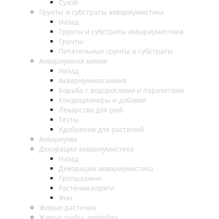
Сухой
Грунты и субстраты аквариумистика
Назад
Грунты и субстраты аквариумистика
Грунты
Питательные грунты и субстраты
Аквариумная химия
Назад
Аквариумная химия
Борьба с водорослями и паразитами
Кондиционеры и добавки
Лекарства для рыб
Тесты
Удобрения для растений
Аквариумы
Декорации аквариумистика
Назад
Декорации аквариумистика
Гроты,камни
Растения,коряги
Фон
Живые растения
Живые рыбы, амфибии