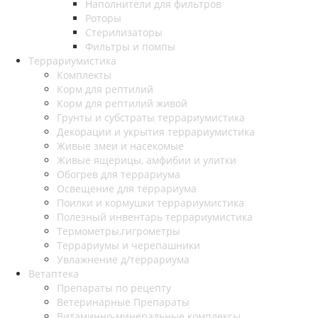
Наполнители для фильтров
Роторы
Стерилизаторы
Фильтры и помпы
Террариумистика
Комплекты
Корм для рептилий
Корм для рептилий живой
Грунты и субстраты террариумистика
Декорации и укрытия террариумистика
Живые змеи и насекомые
Живые ящерицы, амфибии и улитки
Обогрев для террариума
Освещение для террариума
Поилки и кормушки террариумистика
Полезный инвентарь террариумистика
Термометры,гигрометры
Террариумы и черепашники
Увлажнение д/террариума
Ветаптека
Препараты по рецепту
Ветеринарные Препараты
Витаминно-минеральные комплексы