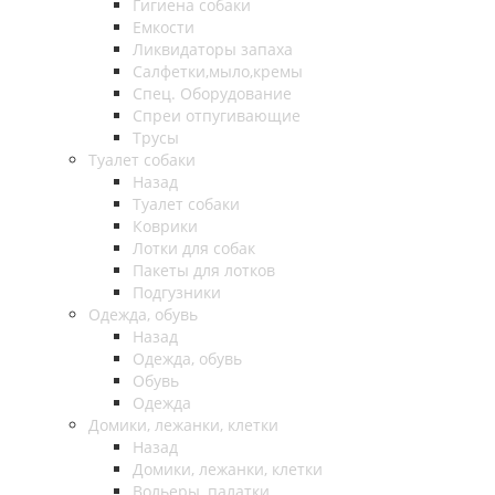
Гигиена собаки
Емкости
Ликвидаторы запаха
Салфетки,мыло,кремы
Спец. Оборудование
Спреи отпугивающие
Трусы
Туалет собаки
Назад
Туалет собаки
Коврики
Лотки для собак
Пакеты для лотков
Подгузники
Одежда, обувь
Назад
Одежда, обувь
Обувь
Одежда
Домики, лежанки, клетки
Назад
Домики, лежанки, клетки
Вольеры, палатки