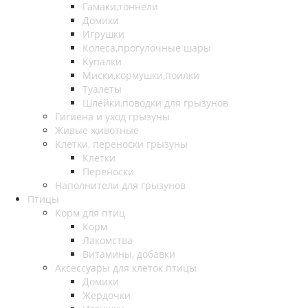
Гамаки,тоннели
Домики
Игрушки
Колеса,прогулочные шары
Купалки
Миски,кормушки,поилки
Туалеты
Шлейки,поводки для грызунов
Гигиена и уход грызуны
Живые животные
Клетки, переноски грызуны
Клетки
Переноски
Наполнители для грызунов
Птицы
Корм для птиц
Корм
Лакомства
Витамины, добавки
Аксессуары для клеток птицы
Домики
Жердочки