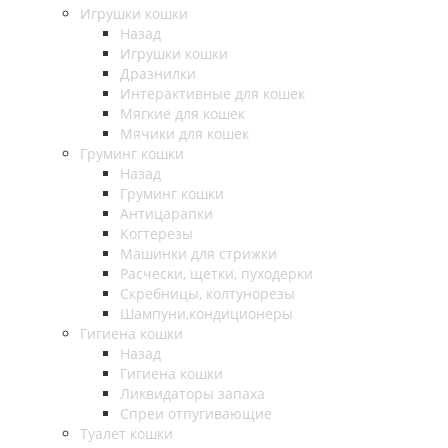
Игрушки кошки
Назад
Игрушки кошки
Дразнилки
Интерактивные для кошек
Мягкие для кошек
Мячики для кошек
Груминг кошки
Назад
Груминг кошки
Антицарапки
Когтерезы
Машинки для стрижки
Расчески, щетки, пуходерки
Скребницы, колтунорезы
Шампуни,кондиционеры
Гигиена кошки
Назад
Гигиена кошки
Ликвидаторы запаха
Спреи отпугивающие
Туалет кошки