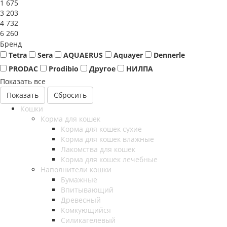
1 675
3 203
4 732
6 260
Бренд
Tetra
Sera
AQUAERUS
Aquayer
Dennerle
PRODAC
Prodibio
Другое
НИЛПА
Показать все
Сбросить
Кошки
Корма для кошек
Корма для кошек сухие
Корма для кошек влажные
Лакомства для кошек
Корма для кошек лечебные
Наполнители кошки
Бумажные
Впитывающий
Древесный
Комкующийся
Силикагелевый