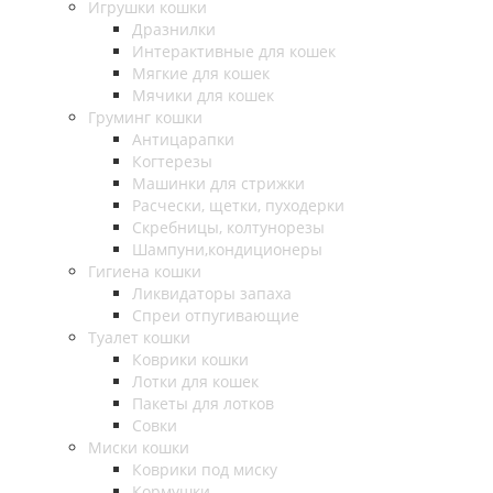
Игрушки кошки
Дразнилки
Интерактивные для кошек
Мягкие для кошек
Мячики для кошек
Груминг кошки
Антицарапки
Когтерезы
Машинки для стрижки
Расчески, щетки, пуходерки
Скребницы, колтунорезы
Шампуни,кондиционеры
Гигиена кошки
Ликвидаторы запаха
Спреи отпугивающие
Туалет кошки
Коврики кошки
Лотки для кошек
Пакеты для лотков
Совки
Миски кошки
Коврики под миску
Кормушки