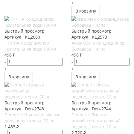
+
В корзину
Быстрый просмотр
Быстрый просмотр
Артикул : КЦ2680
Артикул : КЦ2573
НИЛПА Кондиционер
Аква-Меню Кондиционер
Кристальная вода 100мл
Бородоед Нилпа
498
₽
498
₽
-
-
+
+
В корзину
В корзину
Быстрый просмотр
Быстрый просмотр
Артикул : Den-2748
Артикул : Den-2744
Dennerle Шишки ольховые
Dennerle Листья
д/водоподготовки, 50 шт
индийского миндаля д/
1 483
₽
водоподготовки, 10 шт
2 720
₽
-