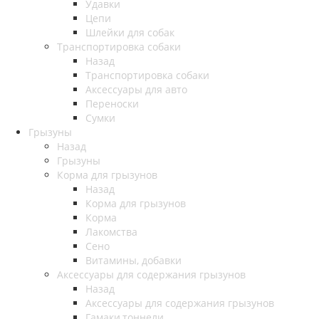
Удавки
Цепи
Шлейки для собак
Транспортировка собаки
Назад
Транспортировка собаки
Аксессуары для авто
Переноски
Сумки
Грызуны
Назад
Грызуны
Корма для грызунов
Назад
Корма для грызунов
Корма
Лакомства
Сено
Витамины, добавки
Аксессуары для содержания грызунов
Назад
Аксессуары для содержания грызунов
Гамаки,тоннели