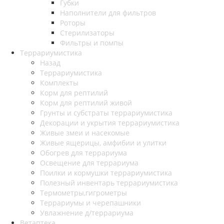
Губки
Наполнители для фильтров
Роторы
Стерилизаторы
Фильтры и помпы
Террариумистика
Назад
Террариумистика
Комплекты
Корм для рептилий
Корм для рептилий живой
Грунты и субстраты террариумистика
Декорации и укрытия террариумистика
Живые змеи и насекомые
Живые ящерицы, амфибии и улитки
Обогрев для террариума
Освещение для террариума
Поилки и кормушки террариумистика
Полезный инвентарь террариумистика
Термометры,гигрометры
Террариумы и черепашники
Увлажнение д/террариума
Ветаптека