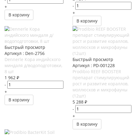
-
+
+
В корзину
В корзину
Быстрый просмотр
Артикул : Den-2756
Dennerle Кора индийского
Быстрый просмотр
миндаля д/водоподготовки,
Артикул : PD-001228
8 шт
Prodibio REEF BOOSTER
1 962
₽
препарат стимулирующий
рост и развитие кораллов,
-
моллюсков и микрофауны
+
(12шт)
В корзину
5 288
₽
-
+
В корзину