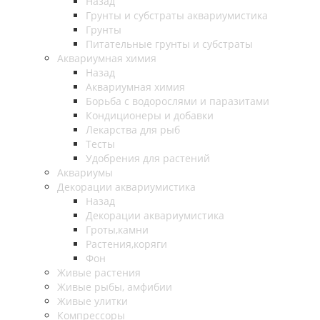
Назад
Грунты и субстраты аквариумистика
Грунты
Питательные грунты и субстраты
Аквариумная химия
Назад
Аквариумная химия
Борьба с водорослями и паразитами
Кондиционеры и добавки
Лекарства для рыб
Тесты
Удобрения для растений
Аквариумы
Декорации аквариумистика
Назад
Декорации аквариумистика
Гроты,камни
Растения,коряги
Фон
Живые растения
Живые рыбы, амфибии
Живые улитки
Компрессоры