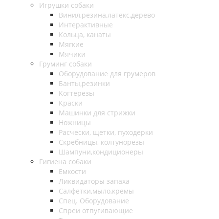
Игрушки собаки
Винил,резина,латекс,дерево
Интерактивные
Кольца, канаты
Мягкие
Мячики
Груминг собаки
Оборудование для грумеров
Банты,резинки
Когтерезы
Краски
Машинки для стрижки
Ножницы
Расчески, щетки, пуходерки
Скребницы, колтунорезы
Шампуни,кондиционеры
Гигиена собаки
Емкости
Ликвидаторы запаха
Салфетки,мыло,кремы
Спец. Оборудование
Спреи отпугивающие