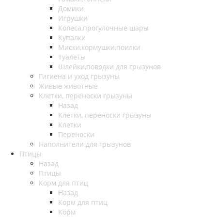
Домики
Игрушки
Колеса,прогулочные шары
Купалки
Миски,кормушки,поилки
Туалеты
Шлейки,поводки для грызунов
Гигиена и уход грызуны
Живые животные
Клетки, переноски грызуны
Назад
Клетки, переноски грызуны
Клетки
Переноски
Наполнители для грызунов
Птицы
Назад
Птицы
Корм для птиц
Назад
Корм для птиц
Корм