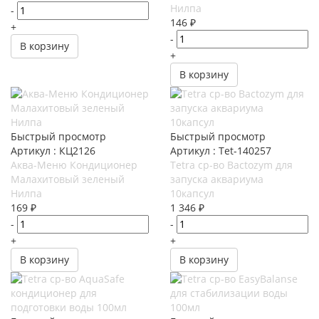
Нилпа
-
146
₽
+
-
В корзину
+
В корзину
Быстрый просмотр
Быстрый просмотр
Артикул : КЦ2126
Артикул : Tet-140257
Аква-Меню Кондиционер
Tetra ср-во Bactozym для
Малахитовый зеленый
запуска аквариума
Нилпа
10капсул
169
₽
1 346
₽
-
-
+
+
В корзину
В корзину