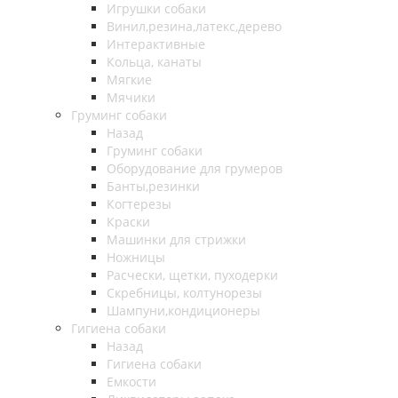
Игрушки собаки
Винил,резина,латекс,дерево
Интерактивные
Кольца, канаты
Мягкие
Мячики
Груминг собаки
Назад
Груминг собаки
Оборудование для грумеров
Банты,резинки
Когтерезы
Краски
Машинки для стрижки
Ножницы
Расчески, щетки, пуходерки
Скребницы, колтунорезы
Шампуни,кондиционеры
Гигиена собаки
Назад
Гигиена собаки
Емкости