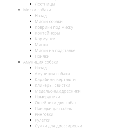
Лестницы
Миски собаки
Назад
Миски собаки
Коврики под миску
Контейнеры
Кормушки
Миски
Миски на подставке
Поилки
Амуниция собаки
Назад
Амуниция собаки
Карабины,вертлюги
Кликеры, свистки
Медальоны,адресники
Намордники
Ошейники для собак
Поводки для собак
Ринговки
Рулетки
Сумки для дрессировки