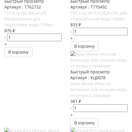
Быстрый просмотр
Быстрый просмотр
Артикул : T762732
Артикул : T770492
Tetra ср-во AquaSafe
Tetra ср-во EasyBalanse для
кондиционер для
стабилизации воды 100мл
подготовки воды 100мл
833
₽
870
₽
-
-
+
+
В корзину
В корзину
Быстрый просмотр
Артикул : КЦ0078
Аква-Меню Реактив
Антихлор для очищен воды
от хлора и хлорами
381
₽
-
+
В корзину