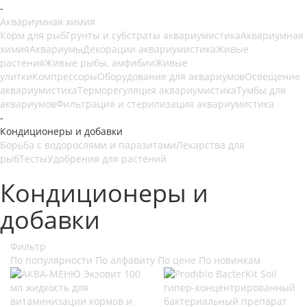
-
Аквариумная химия
Корм для рыб
Грунты и субстраты аквариумистика
Аквариумная
химия
Аквариумы
Декорации аквариумистика
Живые
растения
Живые рыбы, амфибии
Живые
улитки
Компрессоры
Оборудование для аквариумов
Освещение
аквариумистика
Терморегуляция аквариумистика
Тумбы для
аквариумов
Фильтрация и стерилизация аквариумистика
-
Кондиционеры и добавки
Борьба с водорослями и паразитами
Лекарства для
рыб
Тесты
Удобрения для растений
Кондиционеры и
добавки
Фильтр
По популярности
По алфавиту
По цене
По новинкам