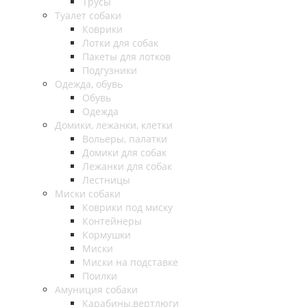
Трусы
Туалет собаки
Коврики
Лотки для собак
Пакеты для лотков
Подгузники
Одежда, обувь
Обувь
Одежда
Домики, лежанки, клетки
Вольеры, палатки
Домики для собак
Лежанки для собак
Лестницы
Миски собаки
Коврики под миску
Контейнеры
Кормушки
Миски
Миски на подставке
Поилки
Амуниция собаки
Карабины,вертлюги