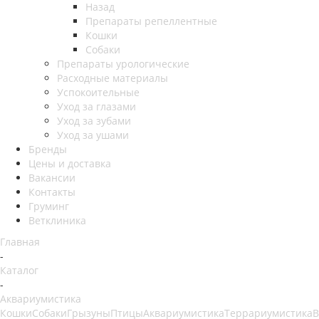
Назад
Препараты репеллентные
Кошки
Собаки
Препараты урологические
Расходные материалы
Успокоительные
Уход за глазами
Уход за зубами
Уход за ушами
Бренды
Цены и доставка
Вакансии
Контакты
Груминг
Ветклиника
Главная
-
Каталог
-
Аквариумистика
Кошки
Собаки
Грызуны
Птицы
Аквариумистика
Террариумистика
В