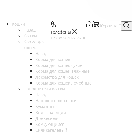
Кошки
Корзина
0
Назад
Телефоны
Кошки
+7 (383) 207-55-00
Корма для
кошек
Назад
Корма для кошек
Корма для кошек сухие
Корма для кошек влажные
Лакомства для кошек
Корма для кошек лечебные
Наполнители кошки
Назад
Наполнители кошки
Бумажные
Впитывающий
Древесный
Комкующийся
Силикагелевый