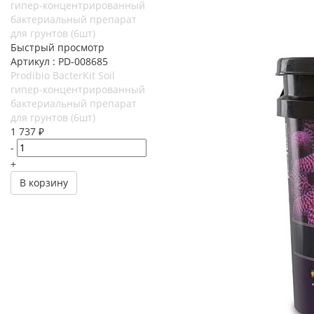
Быстрый просмотр
Артикул : PD-008685
Prodibio BacterKit Soil
гипер-концентрированный
бактериальный препарат
для грунтов (6шт)
1 737
₽
-
+
В корзину