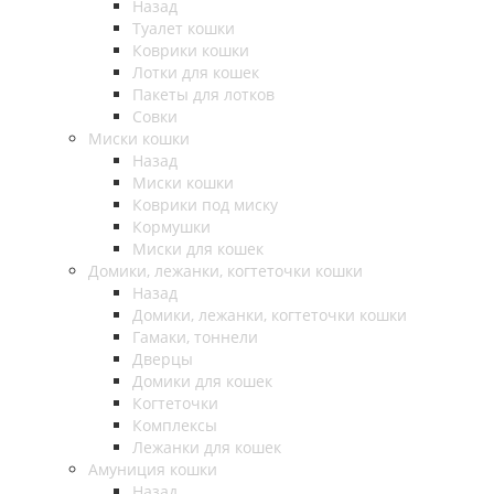
Назад
Туалет кошки
Коврики кошки
Лотки для кошек
Пакеты для лотков
Совки
Миски кошки
Назад
Миски кошки
Коврики под миску
Кормушки
Миски для кошек
Домики, лежанки, когтеточки кошки
Назад
Домики, лежанки, когтеточки кошки
Гамаки, тоннели
Дверцы
Домики для кошек
Когтеточки
Комплексы
Лежанки для кошек
Амуниция кошки
Назад