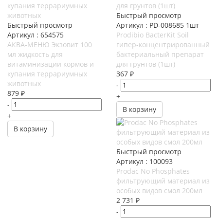
Быстрый просмотр
Быстрый просмотр
Артикул : PD-008685 1шт
Артикул : 654575
Prodibio BacterKit Soil
АКВА-МЕНЮ Экзовит 100
гипер-концентрированный
мл жидкость для
бактериальный препарат
витаминизации кормов и
для грунтов (1шт)
купания террариумных
367
₽
животных
-
879
₽
+
-
В корзину
+
В корзину
Быстрый просмотр
Артикул : 100093
Prodac No Phosphates
фильтрующий материал из
особых видов смол 200мл
2 731
₽
-