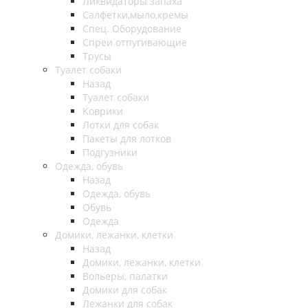
Ликвидаторы запаха
Салфетки,мыло,кремы
Спец. Оборудование
Спреи отпугивающие
Трусы
Туалет собаки
Назад
Туалет собаки
Коврики
Лотки для собак
Пакеты для лотков
Подгузники
Одежда, обувь
Назад
Одежда, обувь
Обувь
Одежда
Домики, лежанки, клетки
Назад
Домики, лежанки, клетки
Вольеры, палатки
Домики для собак
Лежанки для собак