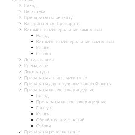
Назад
Ветаптека
Препараты по рецепту
Ветеринарные Препараты
Витаминно-минеральные комплексы
Назад
Витаминно-минеральные комплексы
Кошки
Собаки
Дерматология
Крема,мази
Литература
Препараты антигельминтные
Препараты для регуляции половой охоты
Препараты инсектоакарицидные
Назад
Препараты инсектоакарицидные
Грызуны
Кошки
Обработка помещений
Собаки
Препараты репеллентные