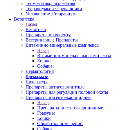
Термометры,гигрометры
Террариумы и черепашники
Увлажнение д/террариума
Ветаптека
Назад
Ветаптека
Препараты по рецепту
Ветеринарные Препараты
Витаминно-минеральные комплексы
Назад
Витаминно-минеральные комплексы
Кошки
Собаки
Дерматология
Крема,мази
Литература
Препараты антигельминтные
Препараты для регуляции половой охоты
Препараты инсектоакарицидные
Назад
Препараты инсектоакарицидные
Грызуны
Кошки
Обработка помещений
Собаки