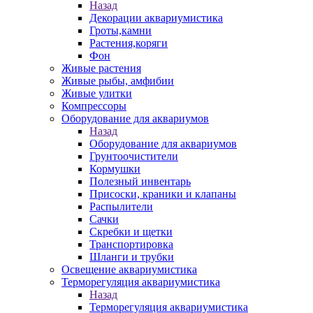
Назад
Декорации аквариумистика
Гроты,камни
Растения,коряги
Фон
Живые растения
Живые рыбы, амфибии
Живые улитки
Компрессоры
Оборудование для аквариумов
Назад
Оборудование для аквариумов
Грунтоочистители
Кормушки
Полезный инвентарь
Присоски, краники и клапаны
Распылители
Сачки
Скребки и щетки
Транспортировка
Шланги и трубки
Освещение аквариумистика
Терморегуляция аквариумистика
Назад
Терморегуляция аквариумистика