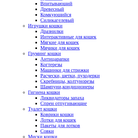
Впитывающий
Древесный
Комкующийся
Силикагелевый
Игрушки кошки
Дразнилки
Интерактивные для кошек
Мягкие для кошек
Мячики для кошек
Груминг кошки
Антицарапки
Когтерезы
Машинки для стрижки
Расчески, щетки, пуходерки
Скребницы, колтунорезы
Шампуни,кондиционеры
Гигиена кошки
Ликвидаторы запаха
Спреи отпугивающие
Туалет кошки
Коврики кошки
Лотки для кошек
Пакеты для лотков
Совки
Миски кошки