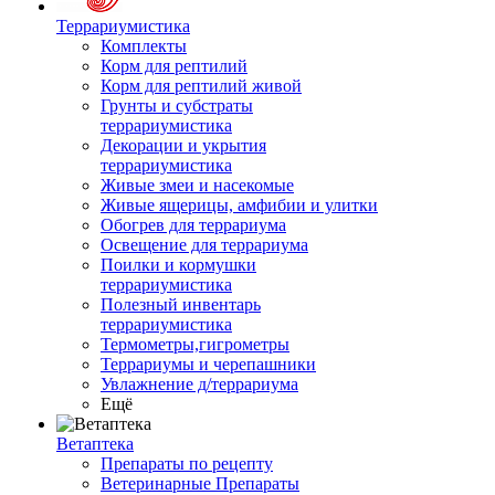
Террариумистика
Комплекты
Корм для рептилий
Корм для рептилий живой
Грунты и субстраты
террариумистика
Декорации и укрытия
террариумистика
Живые змеи и насекомые
Живые ящерицы, амфибии и улитки
Обогрев для террариума
Освещение для террариума
Поилки и кормушки
террариумистика
Полезный инвентарь
террариумистика
Термометры,гигрометры
Террариумы и черепашники
Увлажнение д/террариума
Ещё
Ветаптека
Препараты по рецепту
Ветеринарные Препараты