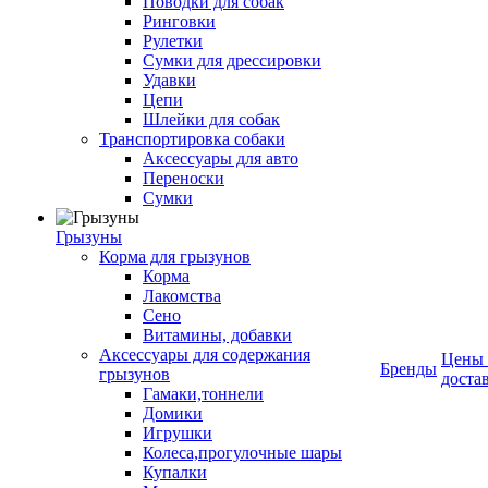
Поводки для собак
Ринговки
Рулетки
Сумки для дрессировки
Удавки
Цепи
Шлейки для собак
Транспортировка собаки
Аксессуары для авто
Переноски
Сумки
Грызуны
Корма для грызунов
Корма
Лакомства
Сено
Витамины, добавки
Аксессуары для содержания
Цены
Бренды
грызунов
доста
Гамаки,тоннели
Домики
Игрушки
Колеса,прогулочные шары
Купалки