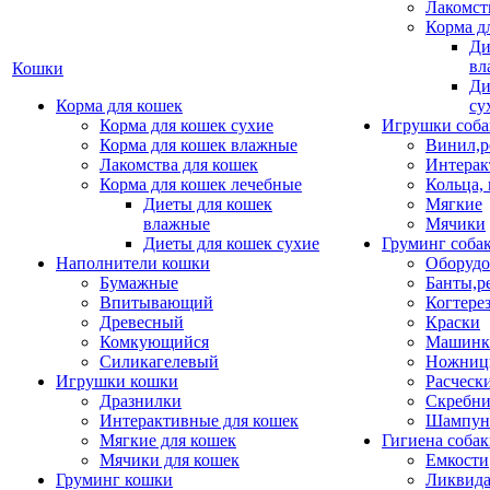
Лакомст
Корма д
Ди
вл
Кошки
Ди
Корма для кошек
су
Корма для кошек сухие
Игрушки соба
Корма для кошек влажные
Винил,р
Лакомства для кошек
Интерак
Корма для кошек лечебные
Кольца,
Диеты для кошек
Мягкие
влажные
Мячики
Диеты для кошек сухие
Груминг соба
Наполнители кошки
Оборудо
Бумажные
Банты,р
Впитывающий
Когтере
Древесный
Краски
Комкующийся
Машинки
Силикагелевый
Ножни
Игрушки кошки
Расческ
Дразнилки
Скребни
Интерактивные для кошек
Шампун
Мягкие для кошек
Гигиена соба
Мячики для кошек
Емкости
Груминг кошки
Ликвида