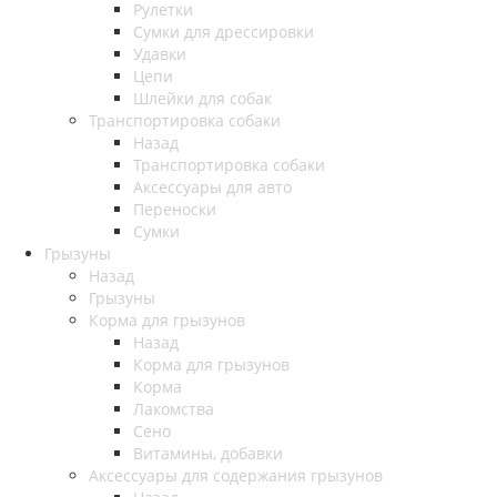
Рулетки
Сумки для дрессировки
Удавки
Цепи
Шлейки для собак
Транспортировка собаки
Назад
Транспортировка собаки
Аксессуары для авто
Переноски
Сумки
Грызуны
Назад
Грызуны
Корма для грызунов
Назад
Корма для грызунов
Корма
Лакомства
Сено
Витамины, добавки
Аксессуары для содержания грызунов