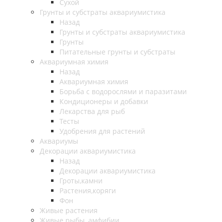
Сухой
Грунты и субстраты аквариумистика
Назад
Грунты и субстраты аквариумистика
Грунты
Питательные грунты и субстраты
Аквариумная химия
Назад
Аквариумная химия
Борьба с водорослями и паразитами
Кондиционеры и добавки
Лекарства для рыб
Тесты
Удобрения для растений
Аквариумы
Декорации аквариумистика
Назад
Декорации аквариумистика
Гроты,камни
Растения,коряги
Фон
Живые растения
Живые рыбы, амфибии