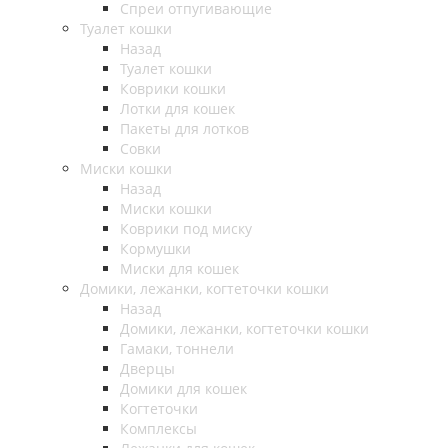
Спреи отпугивающие
Туалет кошки
Назад
Туалет кошки
Коврики кошки
Лотки для кошек
Пакеты для лотков
Совки
Миски кошки
Назад
Миски кошки
Коврики под миску
Кормушки
Миски для кошек
Домики, лежанки, когтеточки кошки
Назад
Домики, лежанки, когтеточки кошки
Гамаки, тоннели
Дверцы
Домики для кошек
Когтеточки
Комплексы