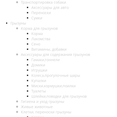
Транспортировка собаки
Аксессуары для авто
Переноски
Сумки
Грызуны
Корма для грызунов
Корма
Лакомства
Сено
Витамины, добавки
Аксессуары для содержания грызунов
Гамаки,тоннели
Домики
Игрушки
Колеса,прогулочные шары
Купалки
Миски,кормушки,поилки
Туалеты
Шлейки,поводки для грызунов
Гигиена и уход грызуны
Живые животные
Клетки, переноски грызуны