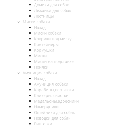
Домики для собак
Лежанки для собак
Лестницы
Миски собаки
Назад
Миски собаки
Коврики под миску
Контейнеры
Кормушки
Миски
Миски на подставке
Поилки
Амуниция собаки
Назад
Амуниция собаки
Карабины,вертлюги
Кликеры, свистки
Медальоны,адресники
Намордники
Ошейники для собак
Поводки для собак
Ринговки