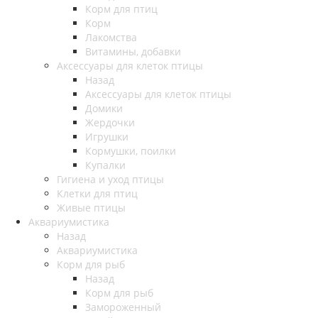
Корм для птиц
Корм
Лакомства
Витамины, добавки
Аксессуары для клеток птицы
Назад
Аксессуары для клеток птицы
Домики
Жердочки
Игрушки
Кормушки, поилки
Купалки
Гигиена и уход птицы
Клетки для птиц
Живые птицы
Аквариумистика
Назад
Аквариумистика
Корм для рыб
Назад
Корм для рыб
Замороженный