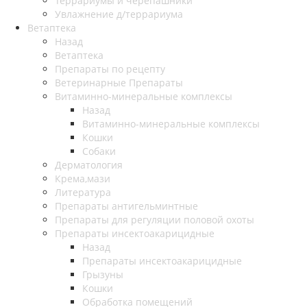
Террариумы и черепашники
Увлажнение д/террариума
Ветаптека
Назад
Ветаптека
Препараты по рецепту
Ветеринарные Препараты
Витаминно-минеральные комплексы
Назад
Витаминно-минеральные комплексы
Кошки
Собаки
Дерматология
Крема,мази
Литература
Препараты антигельминтные
Препараты для регуляции половой охоты
Препараты инсектоакарицидные
Назад
Препараты инсектоакарицидные
Грызуны
Кошки
Обработка помещений