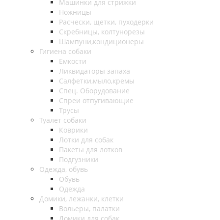
Машинки для стрижки
Ножницы
Расчески, щетки, пуходерки
Скребницы, колтунорезы
Шампуни,кондиционеры
Гигиена собаки
Емкости
Ликвидаторы запаха
Салфетки,мыло,кремы
Спец. Оборудование
Спреи отпугивающие
Трусы
Туалет собаки
Коврики
Лотки для собак
Пакеты для лотков
Подгузники
Одежда, обувь
Обувь
Одежда
Домики, лежанки, клетки
Вольеры, палатки
Домики для собак