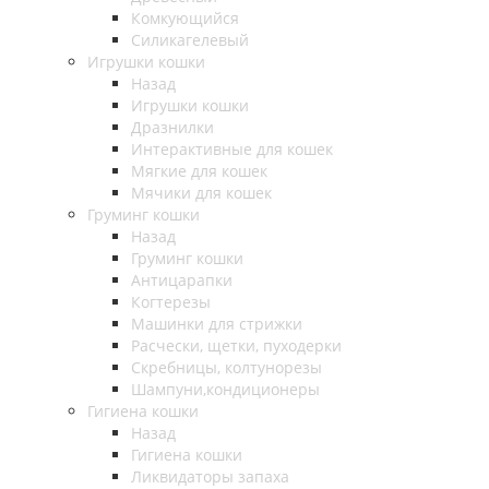
Комкующийся
Силикагелевый
Игрушки кошки
Назад
Игрушки кошки
Дразнилки
Интерактивные для кошек
Мягкие для кошек
Мячики для кошек
Груминг кошки
Назад
Груминг кошки
Антицарапки
Когтерезы
Машинки для стрижки
Расчески, щетки, пуходерки
Скребницы, колтунорезы
Шампуни,кондиционеры
Гигиена кошки
Назад
Гигиена кошки
Ликвидаторы запаха