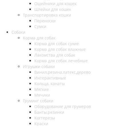
Ошейники для кошек
Шлейки для кошек
Транспортировка кошки
Переноски
Сумки
Собаки
Корма для собак
Корма для собак сухие
Корма для собак влажные
Лакомства для собак
Корма для собак лечебные
Игрушки собаки
Винил,резина,латекс,дерево
Интерактивные
Кольца, канаты
Мягкие
Мячики
Груминг собаки
Оборудование для грумеров
Банты,резинки
Когтерезы
Краски