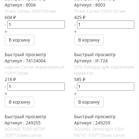
Артикул : 8004
Артикул : 8003
Trixie Сачки 200х150 мм
Trixie Сачки 150х120 мм
604
₽
425
₽
-
-
+
+
В корзину
В корзину
Быстрый просмотр
Быстрый просмотр
Артикул : 74124004
Артикул : IF-724
Laguna Сачок аквариумный
ISTA Блюдце для кормления
150*120мм
креветок
218
₽
585
₽
-
-
+
+
В корзину
В корзину
Быстрый просмотр
Быстрый просмотр
Артикул : 249255
Артикул : 249259
AQUAEL FISH NET8"
AQUAEL Telescopic FISH
200*150мм сачок
NET6" 150*125мм сачок