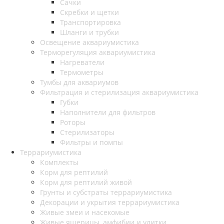
Сачки
Скребки и щетки
Транспортировка
Шланги и трубки
Освещение аквариумистика
Терморегуляция аквариумистика
Нагреватели
Термометры
Тумбы для аквариумов
Фильтрация и стерилизация аквариумистика
Губки
Наполнители для фильтров
Роторы
Стерилизаторы
Фильтры и помпы
Террариумистика
Комплекты
Корм для рептилий
Корм для рептилий живой
Грунты и субстраты террариумистика
Декорации и укрытия террариумистика
Живые змеи и насекомые
Живые ящерицы, амфибии и улитки