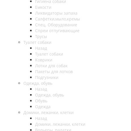
Гигиена собаки
Емкости
Ликвидаторы запаха
Салфетки,мыло,кремы
Спец. Оборудование
Спреи отпугивающие
Трусы
Туалет собаки
Назад
Туалет собаки
Коврики
Лотки для собак
Пакеты для лотков
Подгузники
Одежда, обувь
Назад
Одежда, обувь
Обувь
Одежда
Домики, лежанки, клетки
Назад
Домики, лежанки, клетки
Вольеры, палатки