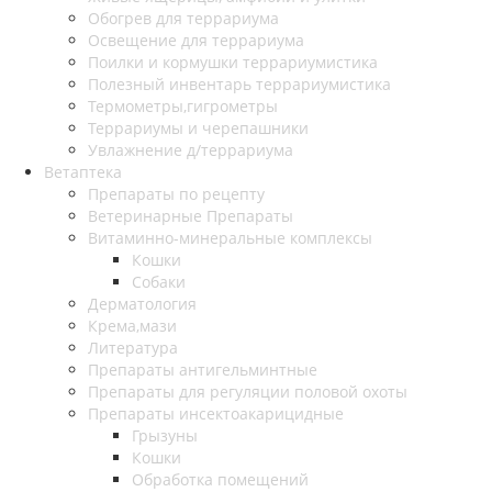
Обогрев для террариума
Освещение для террариума
Поилки и кормушки террариумистика
Полезный инвентарь террариумистика
Термометры,гигрометры
Террариумы и черепашники
Увлажнение д/террариума
Ветаптека
Препараты по рецепту
Ветеринарные Препараты
Витаминно-минеральные комплексы
Кошки
Собаки
Дерматология
Крема,мази
Литература
Препараты антигельминтные
Препараты для регуляции половой охоты
Препараты инсектоакарицидные
Грызуны
Кошки
Обработка помещений