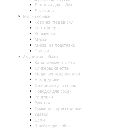
Лежанки для собак
Лестницы
Миски собаки
Коврики под миску
Контейнеры
Кормушки
Миски
Миски на подставке
Поилки
Амуниция собаки
Карабины,вертлюги
Кликеры, свистки
Медальоны,адресники
Намордники
Ошейники для собак
Поводки для собак
Ринговки
Рулетки
Сумки для дрессировки
Удавки
Цепи
Шлейки для собак