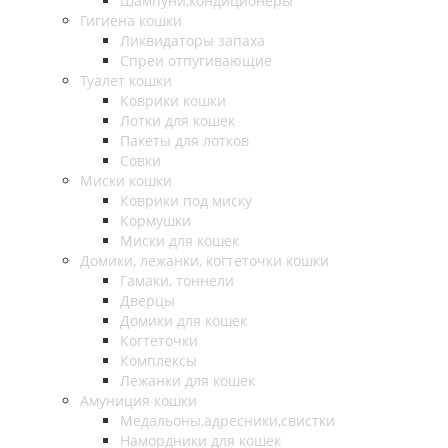
Шампуни,кондиционеры
Гигиена кошки
Ликвидаторы запаха
Спреи отпугивающие
Туалет кошки
Коврики кошки
Лотки для кошек
Пакеты для лотков
Совки
Миски кошки
Коврики под миску
Кормушки
Миски для кошек
Домики, лежанки, когтеточки кошки
Гамаки, тоннели
Дверцы
Домики для кошек
Когтеточки
Комплексы
Лежанки для кошек
Амуниция кошки
Медальоны,адресники,свистки
Намордники для кошек