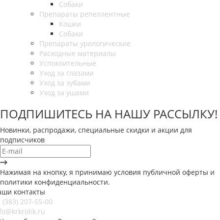
Собаки
Препараты репеллентные
Кошки
Собаки
Препараты урологические
Расходные материалы
Успокоительные
Уход за глазами
Уход за зубами
Уход за ушами
ПОДПИШИТЕСЬ НА НАШУ РАССЫЛКУ!
Новинки, распродажи, специальные скидки и акции для
подписчиков
Нажимая на кнопку, я принимаю условия публичной оферты и
политики конфиденциальности.
аши контакты
 (383) 207-55-00
fo@krkrolik.ru