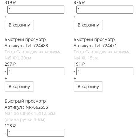
319
₽
876
₽
-
-
+
+
В корзину
В корзину
Быстрый просмотр
Быстрый просмотр
Артикул : Tet-724488
Артикул : Tet-724471
Tetra Сачок для аквариума
Tetra Сачок для аквариума
№5 XXL 20см
№4 XL 15см
297
₽
191
₽
-
-
+
+
В корзину
В корзину
Быстрый просмотр
Артикул : NR-662555
Naribo Сачок 15X12.5см
(длина ручки 30см)
123
₽
-