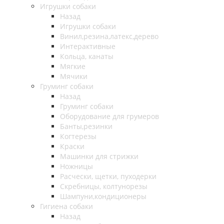
Игрушки собаки
Назад
Игрушки собаки
Винил,резина,латекс,дерево
Интерактивные
Кольца, канаты
Мягкие
Мячики
Груминг собаки
Назад
Груминг собаки
Оборудование для грумеров
Банты,резинки
Когтерезы
Краски
Машинки для стрижки
Ножницы
Расчески, щетки, пуходерки
Скребницы, колтунорезы
Шампуни,кондиционеры
Гигиена собаки
Назад