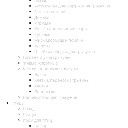
Назад
Аксессуары для содержания грызунов
Гамаки,тоннели
Домики
Игрушки
Колеса,прогулочные шары
Купалки
Миски,кормушки,поилки
Туалеты
Шлейки,поводки для грызунов
Гигиена и уход грызуны
Живые животные
Клетки, переноски грызуны
Назад
Клетки, переноски грызуны
Клетки
Переноски
Наполнители для грызунов
Птицы
Назад
Птицы
Корм для птиц
Назад