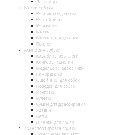
Лестницы
Миски собаки
Коврики под миску
Контейнеры
Кормушки
Миски
Миски на подставке
Поилки
Амуниция собаки
Карабины,вертлюги
Кликеры, свистки
Медальоны,адресники
Намордники
Ошейники для собак
Поводки для собак
Ринговки
Рулетки
Сумки для дрессировки
Удавки
Цепи
Шлейки для собак
Транспортировка собаки
Аксессуары для авто