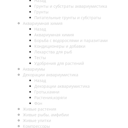
Назад
Грунты и субстраты аквариумистика
Грунты
Питательные грунты и субстраты
Аквариумная химия
Назад
Аквариумная химия
Борьба с водорослями и паразитами
Кондиционеры и добавки
Лекарства для рыб
Тесты
Удобрения для растений
Аквариумы
Декорации аквариумистика
Назад
Декорации аквариумистика
Гроты,камни
Растения,коряги
Фон
Живые растения
Живые рыбы, амфибии
Живые улитки
Компрессоры