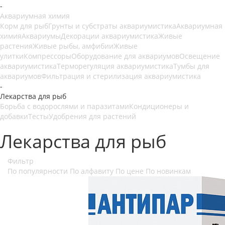
-
Аквариумная химия
Корм для рыб
Грунты и субстраты аквариумистика
Аквариумная
химия
Аквариумы
Декорации аквариумистика
Живые
растения
Живые рыбы, амфибии
Живые
улитки
Компрессоры
Оборудование для аквариумов
Освещение
аквариумистика
Терморегуляция аквариумистика
Тумбы для
аквариумов
Фильтрация и стерилизация аквариумистика
-
Лекарства для рыб
Борьба с водорослями и паразитами
Кондиционеры и
добавки
Тесты
Удобрения для растений
Лекарства для рыб
Фильтр
По популярности
По алфавиту
По цене
По новинкам