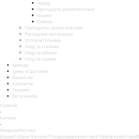
Назад
Препараты репеллентные
Кошки
Собаки
Препараты урологические
Расходные материалы
Успокоительные
Уход за глазами
Уход за зубами
Уход за ушами
Бренды
Цены и доставка
Вакансии
Контакты
Груминг
Ветклиника
Главная
-
Каталог
-
Аквариумистика
Кошки
Собаки
Грызуны
Птицы
Аквариумистика
Террариумистика
В