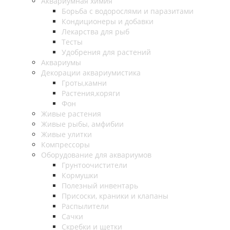
Аквариумная химия
Борьба с водорослями и паразитами
Кондиционеры и добавки
Лекарства для рыб
Тесты
Удобрения для растений
Аквариумы
Декорации аквариумистика
Гроты,камни
Растения,коряги
Фон
Живые растения
Живые рыбы, амфибии
Живые улитки
Компрессоры
Оборудование для аквариумов
Грунтоочистители
Кормушки
Полезный инвентарь
Присоски, краники и клапаны
Распылители
Сачки
Скребки и щетки