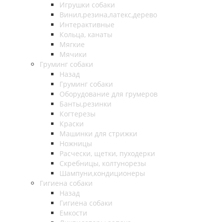
Игрушки собаки
Винил,резина,латекс,дерево
Интерактивные
Кольца, канаты
Мягкие
Мячики
Груминг собаки
Назад
Груминг собаки
Оборудование для грумеров
Банты,резинки
Когтерезы
Краски
Машинки для стрижки
Ножницы
Расчески, щетки, пуходерки
Скребницы, колтунорезы
Шампуни,кондиционеры
Гигиена собаки
Назад
Гигиена собаки
Емкости