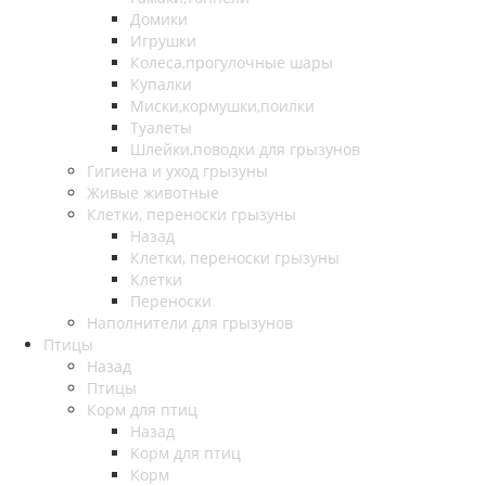
Домики
Игрушки
Колеса,прогулочные шары
Купалки
Миски,кормушки,поилки
Туалеты
Шлейки,поводки для грызунов
Гигиена и уход грызуны
Живые животные
Клетки, переноски грызуны
Назад
Клетки, переноски грызуны
Клетки
Переноски
Наполнители для грызунов
Птицы
Назад
Птицы
Корм для птиц
Назад
Корм для птиц
Корм