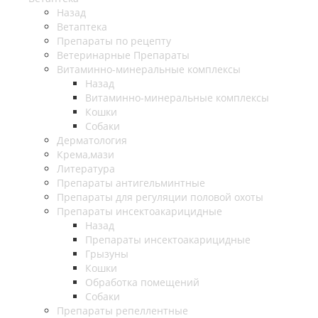
Назад
Ветаптека
Препараты по рецепту
Ветеринарные Препараты
Витаминно-минеральные комплексы
Назад
Витаминно-минеральные комплексы
Кошки
Собаки
Дерматология
Крема,мази
Литература
Препараты антигельминтные
Препараты для регуляции половой охоты
Препараты инсектоакарицидные
Назад
Препараты инсектоакарицидные
Грызуны
Кошки
Обработка помещений
Собаки
Препараты репеллентные