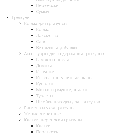
Переноски
Сумки
Грызуны
Корма для грызунов
Корма
Лакомства
Сено
Витамины, добавки
Аксессуары для содержания грызунов
Гамаки,тоннели
Домики
Игрушки
Колеса,прогулочные шары
Купалки
Миски,кормушки,поилки
Туалеты
Шлейки,поводки для грызунов
Гигиена и уход грызуны
Живые животные
Клетки, переноски грызуны
Клетки
Переноски