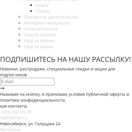
Кошки
Собаки
Препараты урологические
Расходные материалы
Успокоительные
Уход за глазами
Уход за зубами
Уход за ушами
ПОДПИШИТЕСЬ НА НАШУ РАССЫЛКУ!
Новинки, распродажи, специальные скидки и акции для
подписчиков
Нажимая на кнопку, я принимаю условия публичной оферты и
политики конфиденциальности.
аши контакты
 (383) 207-55-00
fo@krkrolik.ru
 Новосибирск, ул. Галущака 2а
Магазины