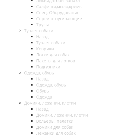
Ликвидаторы запаха
Салфетки,мыло,кремы
Спец. Оборудование
Спреи отпугивающие
Трусы
Туалет собаки
Назад
Туалет собаки
Коврики
Лотки для собак
Пакеты для лотков
Подгузники
Одежда, обувь
Назад
Одежда, обувь
Обувь
Одежда
Домики, лежанки, клетки
Назад
Домики, лежанки, клетки
Вольеры, палатки
Домики для собак
Лежанки для собак