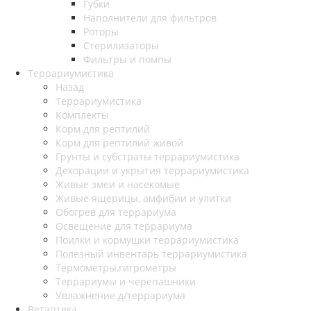
Губки
Наполнители для фильтров
Роторы
Стерилизаторы
Фильтры и помпы
Террариумистика
Назад
Террариумистика
Комплекты
Корм для рептилий
Корм для рептилий живой
Грунты и субстраты террариумистика
Декорации и укрытия террариумистика
Живые змеи и насекомые
Живые ящерицы, амфибии и улитки
Обогрев для террариума
Освещение для террариума
Поилки и кормушки террариумистика
Полезный инвентарь террариумистика
Термометры,гигрометры
Террариумы и черепашники
Увлажнение д/террариума
Ветаптека