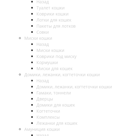
Назад
Туалет кошки
Коврики кошки
Лотки для кошек
Пакеты для лотков
Совки
Миски кошки
Назад
Миски кошки
Коврики под миску
Кормушки
Миски для кошек
Домики, лежанки, когтеточки кошки
Назад
Домики, лежанки, когтеточки кошки
Гамаки, тоннели
Дверцы
Домики для кошек
Когтеточки
Комплексы
Лежанки для кошек
Амуниция кошки
Назад