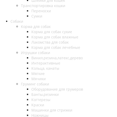
Шлейки для кошек
Транспортировка кошки
Переноски
Сумки
Собаки
Корма для собак
Корма для собак сухие
Корма для собак влажные
Лакомства для собак
Корма для собак лечебные
Игрушки собаки
Винил,резина,латекс,дерево
Интерактивные
Кольца, канаты
Мягкие
Мячики
Груминг собаки
Оборудование для грумеров
Банты,резинки
Когтерезы
Краски
Машинки для стрижки
Ножницы