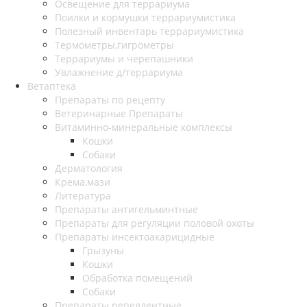
Освещение для террариума
Поилки и кормушки террариумистика
Полезный инвентарь террариумистика
Термометры,гигрометры
Террариумы и черепашники
Увлажнение д/террариума
Ветаптека
Препараты по рецепту
Ветеринарные Препараты
Витаминно-минеральные комплексы
Кошки
Собаки
Дерматология
Крема,мази
Литература
Препараты антигельминтные
Препараты для регуляции половой охоты
Препараты инсектоакарицидные
Грызуны
Кошки
Обработка помещений
Собаки
Препараты репеллентные