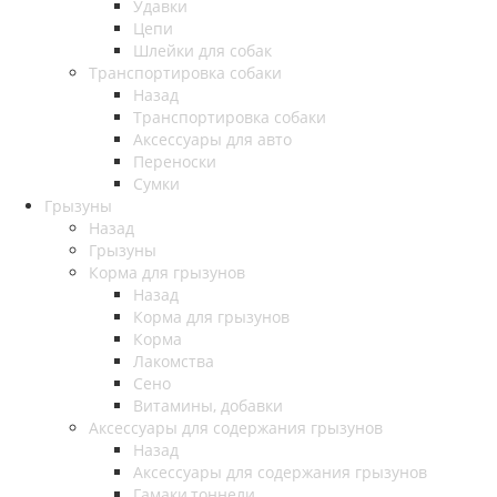
Удавки
Цепи
Шлейки для собак
Транспортировка собаки
Назад
Транспортировка собаки
Аксессуары для авто
Переноски
Сумки
Грызуны
Назад
Грызуны
Корма для грызунов
Назад
Корма для грызунов
Корма
Лакомства
Сено
Витамины, добавки
Аксессуары для содержания грызунов
Назад
Аксессуары для содержания грызунов
Гамаки,тоннели