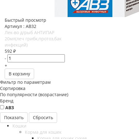
Быстрый просмотр
Артикул : АВ32
Лек-во д/рыб АНТИПАР
20мл(леч грибк,протоз,бак
инфекций)
592
₽
-
+
В корзину
Фильтр по параметрам
Сортировка
По популярности (возрастание)
Бренд
АВЗ
Сбросить
Кошки
Корма для кошек
Корма для кошек сухие