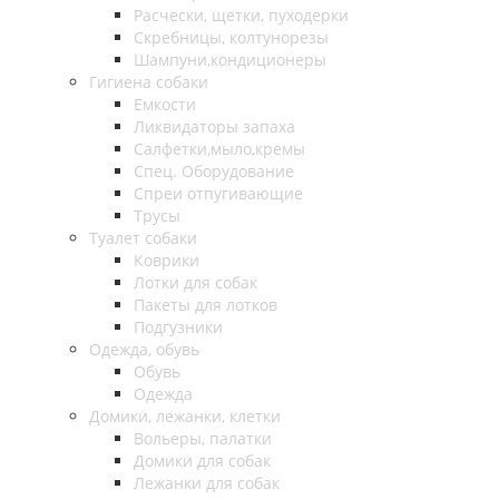
Расчески, щетки, пуходерки
Скребницы, колтунорезы
Шампуни,кондиционеры
Гигиена собаки
Емкости
Ликвидаторы запаха
Салфетки,мыло,кремы
Спец. Оборудование
Спреи отпугивающие
Трусы
Туалет собаки
Коврики
Лотки для собак
Пакеты для лотков
Подгузники
Одежда, обувь
Обувь
Одежда
Домики, лежанки, клетки
Вольеры, палатки
Домики для собак
Лежанки для собак