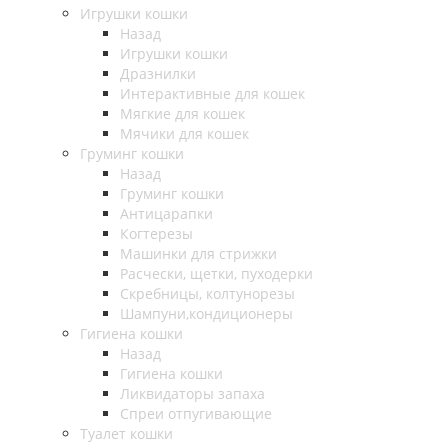
Игрушки кошки
Назад
Игрушки кошки
Дразнилки
Интерактивные для кошек
Мягкие для кошек
Мячики для кошек
Груминг кошки
Назад
Груминг кошки
Антицарапки
Когтерезы
Машинки для стрижки
Расчески, щетки, пуходерки
Скребницы, колтунорезы
Шампуни,кондиционеры
Гигиена кошки
Назад
Гигиена кошки
Ликвидаторы запаха
Спреи отпугивающие
Туалет кошки