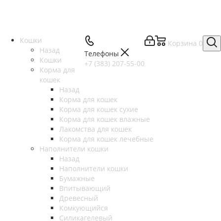
Кошки
Корзина
0
Назад
Телефоны
Кошки
+7 (383) 207-55-00
Корма для
кошек
Назад
Корма для кошек
Корма для кошек сухие
Корма для кошек влажные
Лакомства для кошек
Корма для кошек лечебные
Наполнители кошки
Назад
Наполнители кошки
Бумажные
Впитывающий
Древесный
Комкующийся
Силикагелевый