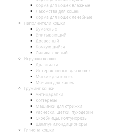
Корма для кошек влажные
Лакомства для кошек
Корма для кошек лечебные
Наполнители кошки
Бумажные
Впитывающий
Древесный
Комкующийся
Силикагелевый
Игрушки кошки
Дразнилки
Интерактивные для кошек
Мягкие для кошек
Мячики для кошек
Груминг кошки
Антицарапки
Когтерезы
Машинки для стрижки
Расчески, щетки, пуходерки
Скребницы, колтунорезы
Шампуни,кондиционеры
Гигиена кошки