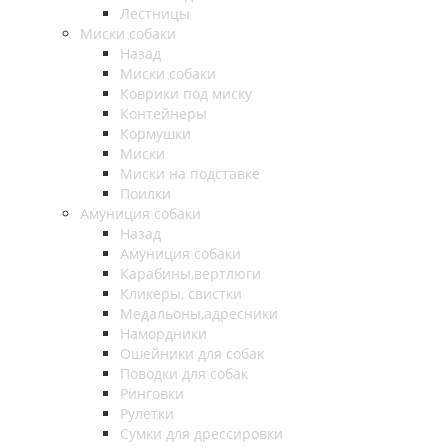
Лестницы
Миски собаки
Назад
Миски собаки
Коврики под миску
Контейнеры
Кормушки
Миски
Миски на подставке
Поилки
Амуниция собаки
Назад
Амуниция собаки
Карабины,вертлюги
Кликеры, свистки
Медальоны,адресники
Намордники
Ошейники для собак
Поводки для собак
Ринговки
Рулетки
Сумки для дрессировки