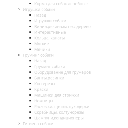
Корма для собак лечебные
Игрушки собаки
Назад
Игрушки собаки
Винил,резина,латекс,дерево
Интерактивные
Кольца, канаты
Мягкие
Мячики
Груминг собаки
Назад
Груминг собаки
Оборудование для грумеров
Банты,резинки
Когтерезы
Краски
Машинки для стрижки
Ножницы
Расчески, щетки, пуходерки
Скребницы, колтунорезы
Шампуни,кондиционеры
Гигиена собаки