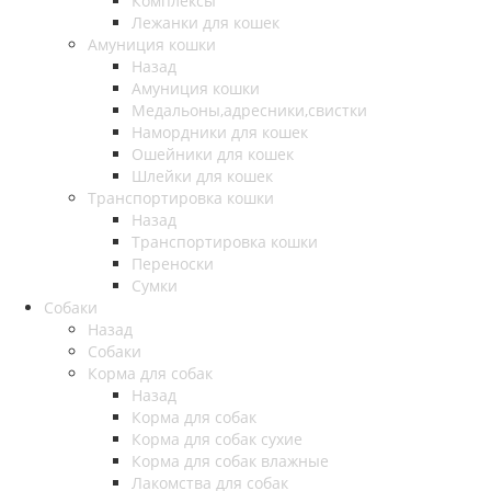
Комплексы
Лежанки для кошек
Амуниция кошки
Назад
Амуниция кошки
Медальоны,адресники,свистки
Намордники для кошек
Ошейники для кошек
Шлейки для кошек
Транспортировка кошки
Назад
Транспортировка кошки
Переноски
Сумки
Собаки
Назад
Собаки
Корма для собак
Назад
Корма для собак
Корма для собак сухие
Корма для собак влажные
Лакомства для собак