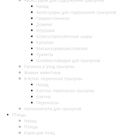
Аксессуары для содержания грызунов
Назад
Аксессуары для содержания грызунов
Гамаки,тоннели
Домики
Игрушки
Колеса,прогулочные шары
Купалки
Миски,кормушки,поилки
Туалеты
Шлейки,поводки для грызунов
Гигиена и уход грызуны
Живые животные
Клетки, переноски грызуны
Назад
Клетки, переноски грызуны
Клетки
Переноски
Наполнители для грызунов
Птицы
Назад
Птицы
Корм для птиц