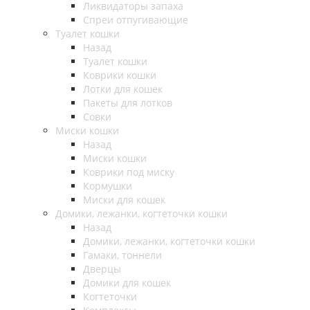
Ликвидаторы запаха
Спреи отпугивающие
Туалет кошки
Назад
Туалет кошки
Коврики кошки
Лотки для кошек
Пакеты для лотков
Совки
Миски кошки
Назад
Миски кошки
Коврики под миску
Кормушки
Миски для кошек
Домики, лежанки, когтеточки кошки
Назад
Домики, лежанки, когтеточки кошки
Гамаки, тоннели
Дверцы
Домики для кошек
Когтеточки