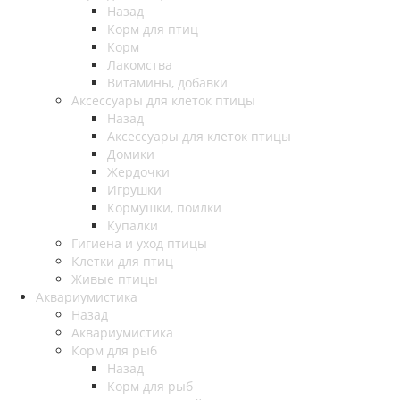
Назад
Корм для птиц
Корм
Лакомства
Витамины, добавки
Аксессуары для клеток птицы
Назад
Аксессуары для клеток птицы
Домики
Жердочки
Игрушки
Кормушки, поилки
Купалки
Гигиена и уход птицы
Клетки для птиц
Живые птицы
Аквариумистика
Назад
Аквариумистика
Корм для рыб
Назад
Корм для рыб