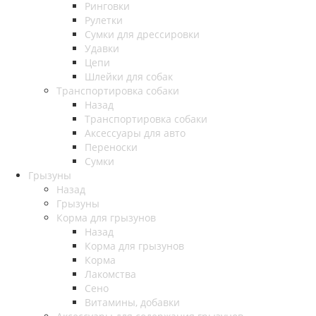
Ринговки
Рулетки
Сумки для дрессировки
Удавки
Цепи
Шлейки для собак
Транспортировка собаки
Назад
Транспортировка собаки
Аксессуары для авто
Переноски
Сумки
Грызуны
Назад
Грызуны
Корма для грызунов
Назад
Корма для грызунов
Корма
Лакомства
Сено
Витамины, добавки