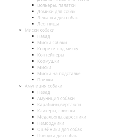
Вольеры, палатки
Домики для собак
Лежанки для собак
Лестницы
Миски собаки
Назад
Миски собаки
Коврики под миску
Контейнеры
Кормушки
Миски
Миски на подставке
Поилки
Амуниция собаки
Назад
Амуниция собаки
Карабины,вертлюги
Кликеры, свистки
Медальоны,адресники
Намордники
Ошейники для собак
Поводки для собак