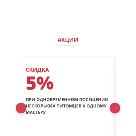
АКЦИИ
СКИДКА
СКИ
5%
1
ПРИ ОДНОВРЕМЕННОМ ПОСЕЩЕНИИ
ПРИВ
НЕСКОЛЬКИХ ПИТОМЦЕВ К ОДНОМУ
ГРУМИ
‹
›
МАСТЕРУ
ПОЛУ
Акция д