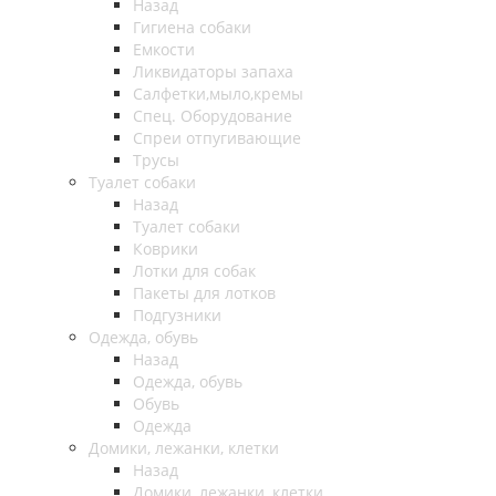
Назад
Гигиена собаки
Емкости
Ликвидаторы запаха
Салфетки,мыло,кремы
Спец. Оборудование
Спреи отпугивающие
Трусы
Туалет собаки
Назад
Туалет собаки
Коврики
Лотки для собак
Пакеты для лотков
Подгузники
Одежда, обувь
Назад
Одежда, обувь
Обувь
Одежда
Домики, лежанки, клетки
Назад
Домики, лежанки, клетки