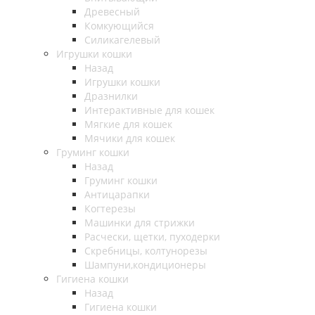
Древесный
Комкующийся
Силикагелевый
Игрушки кошки
Назад
Игрушки кошки
Дразнилки
Интерактивные для кошек
Мягкие для кошек
Мячики для кошек
Груминг кошки
Назад
Груминг кошки
Антицарапки
Когтерезы
Машинки для стрижки
Расчески, щетки, пуходерки
Скребницы, колтунорезы
Шампуни,кондиционеры
Гигиена кошки
Назад
Гигиена кошки