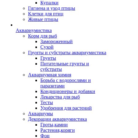
Купалки
Гигиена и уход птицы
Клетки для птиц
Живые птицы
Аквариумистика
Корм для рыб
Замороженный
Сухой
Грунты и субстраты аквариумистика
Грунты
Питательные грунты и
субстраты
Аквариумная химия
Борьба с водорослями и
паразитами
Кондиционеры и добавки
Лекарства для рыб
Тесты
Удобрения для растений
Аквариумы
Декорации аквариумистика
Гроты,камни
Растения,коряги
Фон