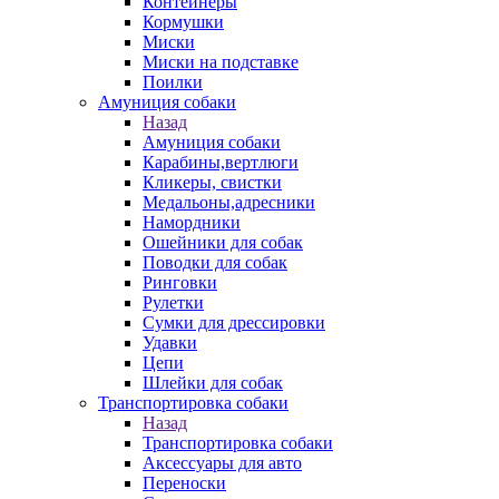
Контейнеры
Кормушки
Миски
Миски на подставке
Поилки
Амуниция собаки
Назад
Амуниция собаки
Карабины,вертлюги
Кликеры, свистки
Медальоны,адресники
Намордники
Ошейники для собак
Поводки для собак
Ринговки
Рулетки
Сумки для дрессировки
Удавки
Цепи
Шлейки для собак
Транспортировка собаки
Назад
Транспортировка собаки
Аксессуары для авто
Переноски