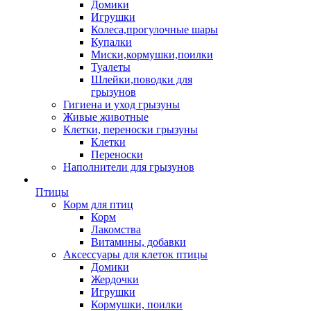
Домики
Игрушки
Колеса,прогулочные шары
Купалки
Миски,кормушки,поилки
Туалеты
Шлейки,поводки для
грызунов
Гигиена и уход грызуны
Живые животные
Клетки, переноски грызуны
Клетки
Переноски
Наполнители для грызунов
Птицы
Корм для птиц
Корм
Лакомства
Витамины, добавки
Аксессуары для клеток птицы
Домики
Жердочки
Игрушки
Кормушки, поилки