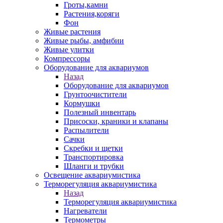
Гроты,камни
Растения,коряги
Фон
Живые растения
Живые рыбы, амфибии
Живые улитки
Компрессоры
Оборудование для аквариумов
Назад
Оборудование для аквариумов
Грунтоочистители
Кормушки
Полезный инвентарь
Присоски, краники и клапаны
Распылители
Сачки
Скребки и щетки
Транспортировка
Шланги и трубки
Освещение аквариумистика
Терморегуляция аквариумистика
Назад
Терморегуляция аквариумистика
Нагреватели
Термометры