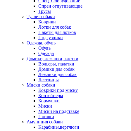
Спец. Оборудование
Спреи отпугивающие
Трусы
Туалет собаки
Коврики
Лотки для собак
Пакеты для лотков
Подгузники
Одежда, обувь
Обувь
Одежда
Домики, лежанки, клетки
Вольеры, палатки
Домики для собак
Лежанки для собак
Лестницы
Миски собаки
Коврики под миску
Контейнеры
Кормушки
Миски
Миски на подставке
Поилки
Амуниция собаки
Карабины,вертлюги