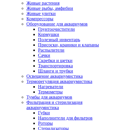
Живые растения
Живые рыбы, амфибии
Живые улитки
Компрессоры
Оборудование для аквариумов
Грунтоочистители
Кормушки
Полезный инвентарь
Присоски, краники и клапаны
Распылители
Сачки
Скребки и щетки
Транспортировка
Шланги и трубки
Освещение аквариумистика
Терморегуляция аквариумистика
Нагреватели
Термометры
Тумбы для аквариумов
Фильтрация и стерилизация
аквариумистика
Губки
Наполнители для фильтров
Роторы
Стерилизаторы