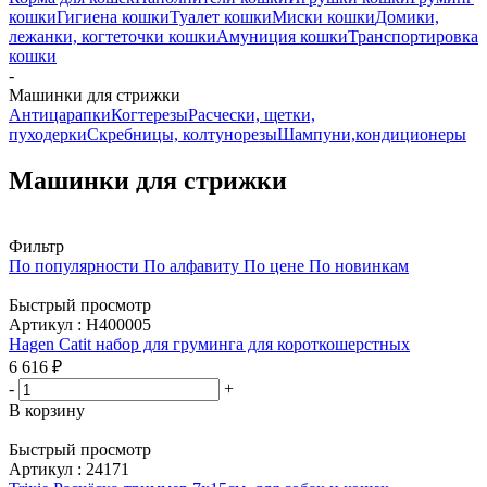
кошки
Гигиена кошки
Туалет кошки
Миски кошки
Домики,
лежанки, когтеточки кошки
Амуниция кошки
Транспортировка
кошки
-
Машинки для стрижки
Антицарапки
Когтерезы
Расчески, щетки,
пуходерки
Скребницы, колтунорезы
Шампуни,кондиционеры
Машинки для стрижки
Фильтр
По популярности
По алфавиту
По цене
По новинкам
Быстрый просмотр
Артикул : H400005
Hagen Catit набор для груминга для короткошерстных
6 616
₽
-
+
В корзину
Быстрый просмотр
Артикул : 24171