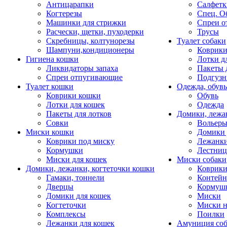
Антицарапки
Салфетк
Когтерезы
Спец. О
Машинки для стрижки
Спреи о
Расчески, щетки, пуходерки
Трусы
Скребницы, колтунорезы
Туалет собаки
Шампуни,кондиционеры
Коврик
Гигиена кошки
Лотки д
Ликвидаторы запаха
Пакеты 
Спреи отпугивающие
Подгузн
Туалет кошки
Одежда, обувь
Коврики кошки
Обувь
Лотки для кошек
Одежда
Пакеты для лотков
Домики, лежа
Совки
Вольеры
Миски кошки
Домики 
Коврики под миску
Лежанки
Кормушки
Лестни
Миски для кошек
Миски собаки
Домики, лежанки, когтеточки кошки
Коврики
Гамаки, тоннели
Контей
Дверцы
Кормуш
Домики для кошек
Миски
Когтеточки
Миски н
Комплексы
Поилки
Лежанки для кошек
Амуниция со