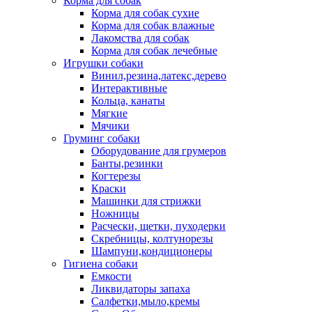
Корма для собак
Корма для собак сухие
Корма для собак влажные
Лакомства для собак
Корма для собак лечебные
Игрушки собаки
Винил,резина,латекс,дерево
Интерактивные
Кольца, канаты
Мягкие
Мячики
Груминг собаки
Оборудование для грумеров
Банты,резинки
Когтерезы
Краски
Машинки для стрижки
Ножницы
Расчески, щетки, пуходерки
Скребницы, колтунорезы
Шампуни,кондиционеры
Гигиена собаки
Емкости
Ликвидаторы запаха
Салфетки,мыло,кремы