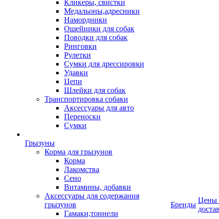
Кликеры, свистки
Медальоны,адресники
Намордники
Ошейники для собак
Поводки для собак
Ринговки
Рулетки
Сумки для дрессировки
Удавки
Цепи
Шлейки для собак
Транспортировка собаки
Аксессуары для авто
Переноски
Сумки
Грызуны
Корма для грызунов
Корма
Лакомства
Сено
Витамины, добавки
Аксессуары для содержания
Цены
грызунов
Бренды
доста
Гамаки,тоннели