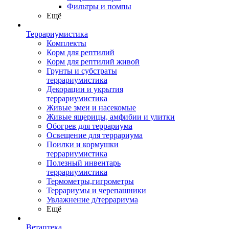
Фильтры и помпы
Ещё
Террариумистика
Комплекты
Корм для рептилий
Корм для рептилий живой
Грунты и субстраты
террариумистика
Декорации и укрытия
террариумистика
Живые змеи и насекомые
Живые ящерицы, амфибии и улитки
Обогрев для террариума
Освещение для террариума
Поилки и кормушки
террариумистика
Полезный инвентарь
террариумистика
Термометры,гигрометры
Террариумы и черепашники
Увлажнение д/террариума
Ещё
Ветаптека