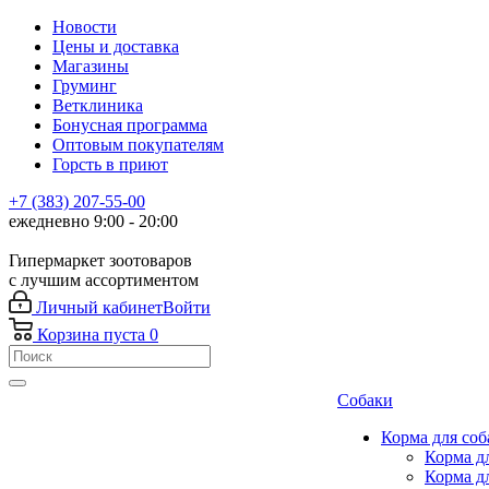
Новости
Цены и доставка
Магазины
Груминг
Ветклиника
Бонусная программа
Оптовым покупателям
Горсть в приют
+7 (383) 207-55-00
ежедневно 9:00 - 20:00
Гипермаркет зоотоваров
с лучшим ассортиментом
Личный кабинет
Войти
Корзина
пуста
0
Собаки
Корма для соб
Корма д
Корма д