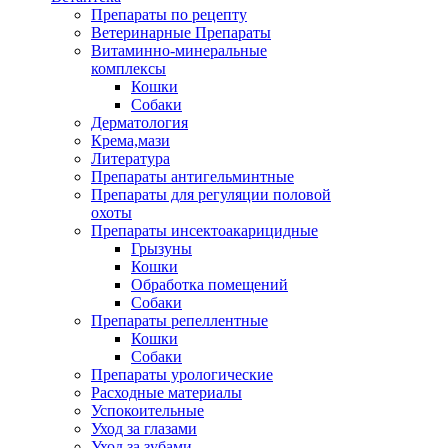
Препараты по рецепту
Ветеринарные Препараты
Витаминно-минеральные
комплексы
Кошки
Собаки
Дерматология
Крема,мази
Литература
Препараты антигельминтные
Препараты для регуляции половой
охоты
Препараты инсектоакарицидные
Грызуны
Кошки
Обработка помещений
Собаки
Препараты репеллентные
Кошки
Собаки
Препараты урологические
Расходные материалы
Успокоительные
Уход за глазами
Уход за зубами