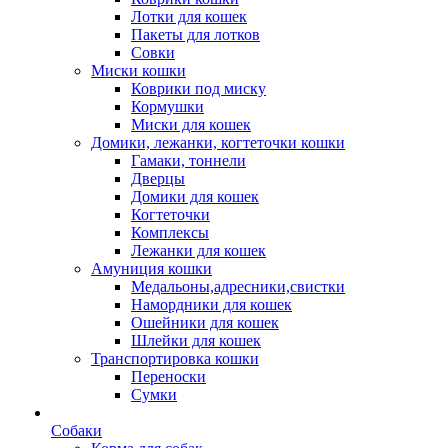
Лотки для кошек
Пакеты для лотков
Совки
Миски кошки
Коврики под миску
Кормушки
Миски для кошек
Домики, лежанки, когтеточки кошки
Гамаки, тоннели
Дверцы
Домики для кошек
Когтеточки
Комплексы
Лежанки для кошек
Амуниция кошки
Медальоны,адресники,свистки
Намордники для кошек
Ошейники для кошек
Шлейки для кошек
Транспортировка кошки
Переноски
Сумки
Собаки