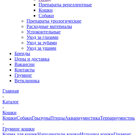
Препараты репеллентные
Кошки
Собаки
Препараты урологические
Расходные материалы
Успокоительные
Уход за глазами
Уход за зубами
Уход за ушами
Бренды
Цены и доставка
Вакансии
Контакты
Груминг
Ветклиника
Главная
-
Каталог
-
Кошки
Кошки
Собаки
Грызуны
Птицы
Аквариумистика
Террариумистик
-
Груминг кошки
Корма для кошек
Наполнители кошки
Игрушки кошки
Груминг