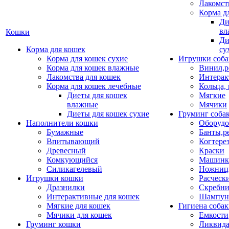
Лакомст
Корма д
Ди
вл
Кошки
Ди
Корма для кошек
су
Корма для кошек сухие
Игрушки соба
Корма для кошек влажные
Винил,р
Лакомства для кошек
Интерак
Корма для кошек лечебные
Кольца,
Диеты для кошек
Мягкие
влажные
Мячики
Диеты для кошек сухие
Груминг соба
Наполнители кошки
Оборудо
Бумажные
Банты,р
Впитывающий
Когтере
Древесный
Краски
Комкующийся
Машинки
Силикагелевый
Ножни
Игрушки кошки
Расческ
Дразнилки
Скребни
Интерактивные для кошек
Шампун
Мягкие для кошек
Гигиена соба
Мячики для кошек
Емкости
Груминг кошки
Ликвида