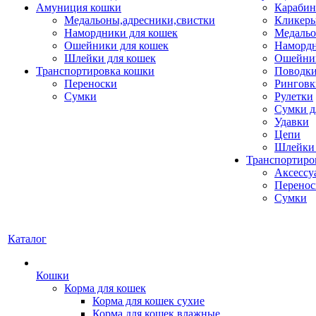
Амуниция кошки
Карабин
Медальоны,адресники,свистки
Кликеры
Намордники для кошек
Медальо
Ошейники для кошек
Наморд
Шлейки для кошек
Ошейник
Транспортировка кошки
Поводки
Переноски
Ринговк
Сумки
Рулетки
Сумки д
Удавки
Цепи
Шлейки 
Транспортиро
Аксессу
Перенос
Сумки
Каталог
Кошки
Корма для кошек
Корма для кошек сухие
Корма для кошек влажные