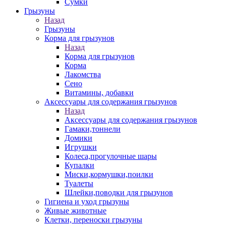
Сумки
Грызуны
Назад
Грызуны
Корма для грызунов
Назад
Корма для грызунов
Корма
Лакомства
Сено
Витамины, добавки
Аксессуары для содержания грызунов
Назад
Аксессуары для содержания грызунов
Гамаки,тоннели
Домики
Игрушки
Колеса,прогулочные шары
Купалки
Миски,кормушки,поилки
Туалеты
Шлейки,поводки для грызунов
Гигиена и уход грызуны
Живые животные
Клетки, переноски грызуны