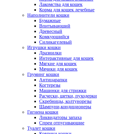
Лакомства для кошек
Корма для кошек лечебные
Наполнители кошки
Бумажные
Впитывающий
Древесный
Комкующийся
Силикагелевый
Игрушки кошки
Дразнилки
Интерактивные для кошек
Мягкие для кошек
Мячики для кошек
Груминг кошки
Антицарапки
Когтерезы
Машинки для стрижки
Расчески, щетки, пуходерки
Скребницы, колтунорезы
Шампуни,кондиционеры
Гигиена кошки
Ликвидаторы запаха
Спреи отпугивающие
Туалет кошки
Коврики кошки