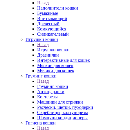
Назад
Наполнители кошки
Бумажные
Впитывающий
Древесный
Комкующийся
Силикагелевый
Игрушки кошки
Назад
Игрушки кошки
Дразнилки
Интерактивные для кошек
Мягкие для кошек
Мячики для кошек
Груминг кошки
Назад
Груминг кошки
Антицарапки
Когтерезы
Машинки для стрижки
Расчески, щетки, пуходерки
Скребницы, колтунорезы
Шампуни,кондиционеры
Гигиена кошки
Назад