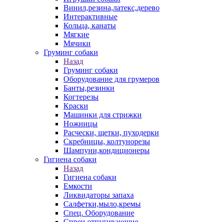
Винил,резина,латекс,дерево
Интерактивные
Кольца, канаты
Мягкие
Мячики
Груминг собаки
Назад
Груминг собаки
Оборудование для грумеров
Банты,резинки
Когтерезы
Краски
Машинки для стрижки
Ножницы
Расчески, щетки, пуходерки
Скребницы, колтунорезы
Шампуни,кондиционеры
Гигиена собаки
Назад
Гигиена собаки
Емкости
Ликвидаторы запаха
Салфетки,мыло,кремы
Спец. Оборудование
Спреи отпугивающие