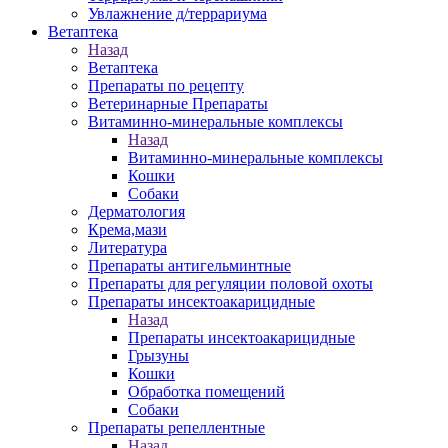
Увлажнение д/террариума
Ветаптека
Назад
Ветаптека
Препараты по рецепту
Ветеринарные Препараты
Витаминно-минеральные комплексы
Назад
Витаминно-минеральные комплексы
Кошки
Собаки
Дерматология
Крема,мази
Литература
Препараты антигельминтные
Препараты для регуляции половой охоты
Препараты инсектоакарицидные
Назад
Препараты инсектоакарицидные
Грызуны
Кошки
Обработка помещений
Собаки
Препараты репеллентные
Назад