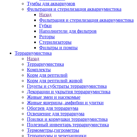
Тумбы для аквариумов
Фильтрация и стерилизация аквариумистика
Назад
Фильтрация и стерилизация аквариумистика
Губки
Наполнители для фильтров
Роторы
Стерилизаторы
Фильтры и помпы
Террариумистика
Назад
Террариумистика
Комплекты
Корм для рептилий
Корм для рептилий живой
Грунты и субстраты террариумистика
Декорации и укрытия террариумистика
Живые змеи и насекомые
Живые ящерицы, амфибии и улитки
Обогрев для террариума
Освещение для террариума
Поилки и кормушки террариумистика
Полезный инвентарь террариумистика
Термометры,гигрометры
Террариумы и черепашники