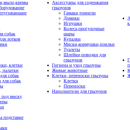
и,мыло,кремы
Аксессуары для содержания
борудование
грызунов
тпугивающие
Гамаки,тоннели
Домики
А
Игрушки
к
и
Колеса,прогулочные
ля собак
шары
для лотков
Купалки
ики
Миски,кормушки,поилки
Туалеты
Шлейки,поводки для
грызунов
Г
нки, клетки
Гигиена и уход грызуны
п
, палатки
Живые животные
К
для собак
Клетки, переноски грызуны
Ж
 для собак
Клетки
цы
Переноски
Наполнители для грызунов
 под миску
неры
ки
а подставке
баки