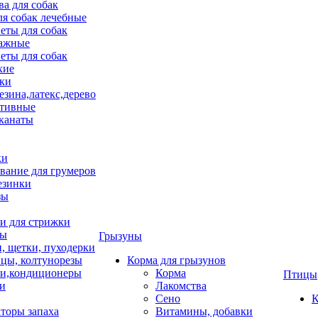
ва для собак
ля собак лечебные
еты для собак
ажные
еты для собак
хие
ки
езина,латекс,дерево
тивные
 канаты
ки
вание для грумеров
езинки
зы
 для стрижки
цы
Грызуны
и, щетки, пуходерки
цы, колтунорезы
Корма для грызунов
и,кондиционеры
Корма
Птицы
ки
Лакомства
Сено
К
торы запаха
Витамины, добавки