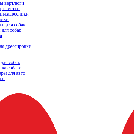
ы,вертлюги
, свистки
ны,адресники
ники
и для собак
 для собак
и
ля дрессировки
для собак
вка собаки
ары для авто
ки