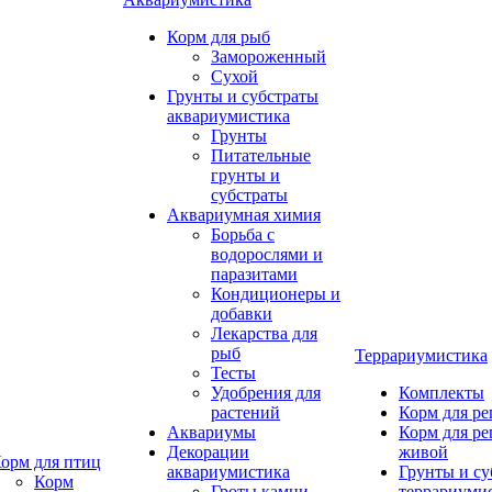
Корм для рыб
Замороженный
Сухой
Грунты и субстраты
аквариумистика
Грунты
Питательные
грунты и
субстраты
Аквариумная химия
Борьба с
водорослями и
паразитами
Кондиционеры и
добавки
Лекарства для
рыб
Террариумистика
Тесты
Удобрения для
Комплекты
растений
Корм для р
Аквариумы
Корм для р
Декорации
живой
орм для птиц
аквариумистика
Грунты и су
Корм
Гроты,камни
террариуми