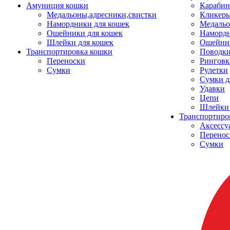
Амуниция кошки
Карабин
Медальоны,адресники,свистки
Кликеры
Намордники для кошек
Медальо
Ошейники для кошек
Наморд
Шлейки для кошек
Ошейник
Транспортировка кошки
Поводки
Переноски
Ринговк
Сумки
Рулетки
Сумки д
Удавки
Цепи
Шлейки 
Транспортиро
Аксессу
Перенос
Сумки