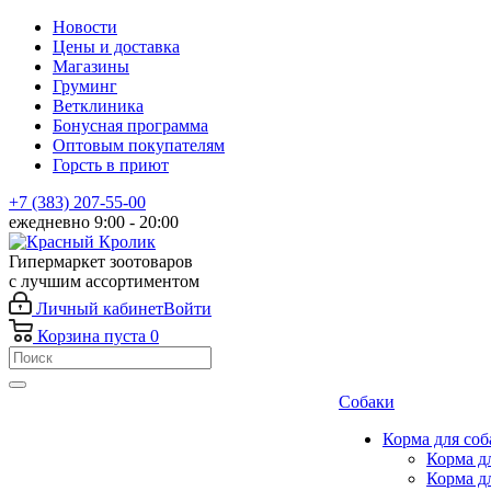
Новости
Цены и доставка
Магазины
Груминг
Ветклиника
Бонусная программа
Оптовым покупателям
Горсть в приют
+7 (383) 207-55-00
ежедневно 9:00 - 20:00
Гипермаркет зоотоваров
с лучшим ассортиментом
Личный кабинет
Войти
Корзина
пуста
0
Собаки
Корма для соб
Корма д
Корма д