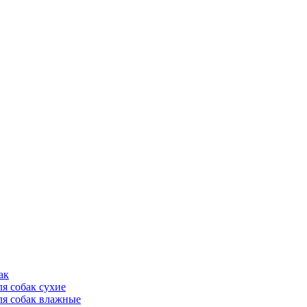
ак
ля собак сухие
ля собак влажные