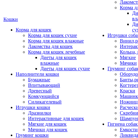
Лакомст
Корма д
Ди
вл
Кошки
Ди
Корма для кошек
су
Корма для кошек сухие
Игрушки соба
Корма для кошек влажные
Винил,р
Лакомства для кошек
Интерак
Корма для кошек лечебные
Кольца,
Диеты для кошек
Мягкие
влажные
Мячики
Диеты для кошек сухие
Груминг соба
Наполнители кошки
Оборудо
Бумажные
Банты,р
Впитывающий
Когтере
Древесный
Краски
Комкующийся
Машинки
Силикагелевый
Ножни
Игрушки кошки
Расческ
Дразнилки
Скребни
Интерактивные для кошек
Шампун
Мягкие для кошек
Гигиена соба
Мячики для кошек
Емкости
Груминг кошки
Ликвида