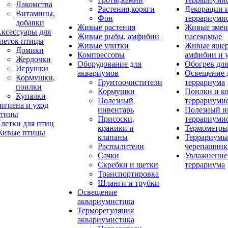
Лакомства
Растения,коряги
Декорации 
Витамины,
Фон
террариуми
добавки
Живые растения
Живые змеи
ксессуары для
Живые рыбы, амфибии
насекомые
леток птицы
Живые улитки
Живые яще
Домики
Компрессоры
амфибии и 
Жердочки
Оборудование для
Обогрев для
Игрушки
аквариумов
Освещение 
Кормушки,
Грунтоочистители
террариума
поилки
Кормушки
Поилки и к
Купалки
Полезный
террариуми
игиена и уход
инвентарь
Полезный и
тицы
Присоски,
террариуми
летки для птиц
краники и
Термометры
ивые птицы
клапаны
Террариумы
Распылители
черепашник
Сачки
Увлажнение 
Скребки и щетки
террариума
Транспортировка
Шланги и трубки
Освещение
аквариумистика
Терморегуляция
аквариумистика