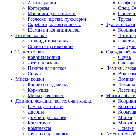
Антицарапки
Салфетк
Когтерезы
Спец. О
Машинки для стрижки
Спреи о
Расчески, щетки, пуходерки
Трусы
Скребницы, колтунорезы
Туалет собаки
Шампуни,кондиционеры
Коврик
Гигиена кошки
Лотки д
Ликвидаторы запаха
Пакеты 
Спреи отпугивающие
Подгузн
Туалет кошки
Одежда, обувь
Коврики кошки
Обувь
Лотки для кошек
Одежда
Пакеты для лотков
Домики, лежа
Совки
Вольеры
Миски кошки
Домики 
Коврики под миску
Лежанки
Кормушки
Лестни
Миски для кошек
Миски собаки
Домики, лежанки, когтеточки кошки
Коврики
Гамаки, тоннели
Контей
Дверцы
Кормуш
Домики для кошек
Миски
Когтеточки
Миски н
Комплексы
Поилки
Лежанки для кошек
Амуниция со