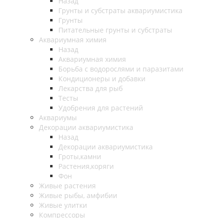
Назад
Грунты и субстраты аквариумистика
Грунты
Питательные грунты и субстраты
Аквариумная химия
Назад
Аквариумная химия
Борьба с водорослями и паразитами
Кондиционеры и добавки
Лекарства для рыб
Тесты
Удобрения для растений
Аквариумы
Декорации аквариумистика
Назад
Декорации аквариумистика
Гроты,камни
Растения,коряги
Фон
Живые растения
Живые рыбы, амфибии
Живые улитки
Компрессоры