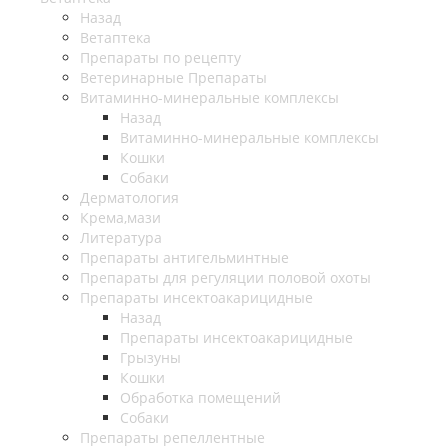
Назад
Ветаптека
Препараты по рецепту
Ветеринарные Препараты
Витаминно-минеральные комплексы
Назад
Витаминно-минеральные комплексы
Кошки
Собаки
Дерматология
Крема,мази
Литература
Препараты антигельминтные
Препараты для регуляции половой охоты
Препараты инсектоакарицидные
Назад
Препараты инсектоакарицидные
Грызуны
Кошки
Обработка помещений
Собаки
Препараты репеллентные