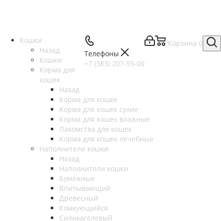
Кошки
Корзина
0
Назад
Телефоны
Кошки
+7 (383) 207-55-00
Корма для
кошек
Назад
Корма для кошек
Корма для кошек сухие
Корма для кошек влажные
Лакомства для кошек
Корма для кошек лечебные
Наполнители кошки
Назад
Наполнители кошки
Бумажные
Впитывающий
Древесный
Комкующийся
Силикагелевый