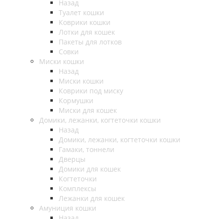
Назад
Туалет кошки
Коврики кошки
Лотки для кошек
Пакеты для лотков
Совки
Миски кошки
Назад
Миски кошки
Коврики под миску
Кормушки
Миски для кошек
Домики, лежанки, когтеточки кошки
Назад
Домики, лежанки, когтеточки кошки
Гамаки, тоннели
Дверцы
Домики для кошек
Когтеточки
Комплексы
Лежанки для кошек
Амуниция кошки
Назад