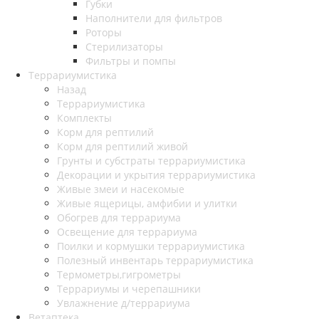
Губки
Наполнители для фильтров
Роторы
Стерилизаторы
Фильтры и помпы
Террариумистика
Назад
Террариумистика
Комплекты
Корм для рептилий
Корм для рептилий живой
Грунты и субстраты террариумистика
Декорации и укрытия террариумистика
Живые змеи и насекомые
Живые ящерицы, амфибии и улитки
Обогрев для террариума
Освещение для террариума
Поилки и кормушки террариумистика
Полезный инвентарь террариумистика
Термометры,гигрометры
Террариумы и черепашники
Увлажнение д/террариума
Ветаптека