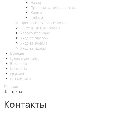
Назад
Препараты репеллентные
Кошки
Собаки
Препараты урологические
Расходные материалы
Успокоительные
Уход за глазами
Уход за зубами
Уход за ушами
Бренды
Цены и доставка
Вакансии
Контакты
Груминг
Ветклиника
Главная
-
Контакты
Контакты