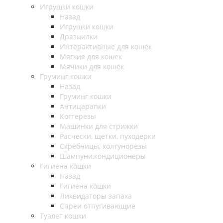
Игрушки кошки
Назад
Игрушки кошки
Дразнилки
Интерактивные для кошек
Мягкие для кошек
Мячики для кошек
Груминг кошки
Назад
Груминг кошки
Антицарапки
Когтерезы
Машинки для стрижки
Расчески, щетки, пуходерки
Скребницы, колтунорезы
Шампуни,кондиционеры
Гигиена кошки
Назад
Гигиена кошки
Ликвидаторы запаха
Спреи отпугивающие
Туалет кошки