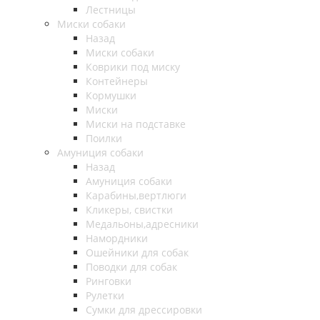
Лестницы
Миски собаки
Назад
Миски собаки
Коврики под миску
Контейнеры
Кормушки
Миски
Миски на подставке
Поилки
Амуниция собаки
Назад
Амуниция собаки
Карабины,вертлюги
Кликеры, свистки
Медальоны,адресники
Намордники
Ошейники для собак
Поводки для собак
Ринговки
Рулетки
Сумки для дрессировки