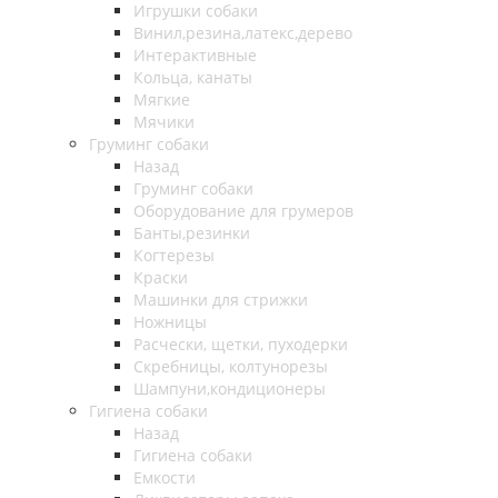
Игрушки собаки
Винил,резина,латекс,дерево
Интерактивные
Кольца, канаты
Мягкие
Мячики
Груминг собаки
Назад
Груминг собаки
Оборудование для грумеров
Банты,резинки
Когтерезы
Краски
Машинки для стрижки
Ножницы
Расчески, щетки, пуходерки
Скребницы, колтунорезы
Шампуни,кондиционеры
Гигиена собаки
Назад
Гигиена собаки
Емкости