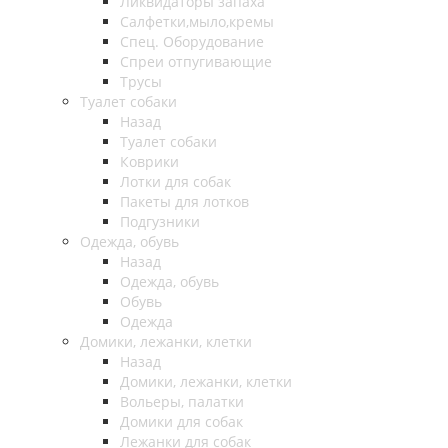
Ликвидаторы запаха
Салфетки,мыло,кремы
Спец. Оборудование
Спреи отпугивающие
Трусы
Туалет собаки
Назад
Туалет собаки
Коврики
Лотки для собак
Пакеты для лотков
Подгузники
Одежда, обувь
Назад
Одежда, обувь
Обувь
Одежда
Домики, лежанки, клетки
Назад
Домики, лежанки, клетки
Вольеры, палатки
Домики для собак
Лежанки для собак