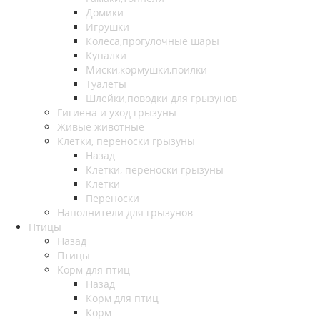
Домики
Игрушки
Колеса,прогулочные шары
Купалки
Миски,кормушки,поилки
Туалеты
Шлейки,поводки для грызунов
Гигиена и уход грызуны
Живые животные
Клетки, переноски грызуны
Назад
Клетки, переноски грызуны
Клетки
Переноски
Наполнители для грызунов
Птицы
Назад
Птицы
Корм для птиц
Назад
Корм для птиц
Корм