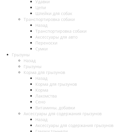
Удавки
Цепи
Шлейки для собак
Транспортировка собаки
Назад
Транспортировка собаки
Аксессуары для авто
Переноски
Сумки
Грызуны
Назад
Грызуны
Корма для грызунов
Назад
Корма для грызунов
Корма
Лакомства
Сено
Витамины, добавки
Аксессуары для содержания грызунов
Назад
Аксессуары для содержания грызунов
Гамаки,тоннели