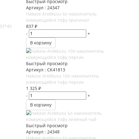
Быстрый просмотр
Артикул : 24347
Hakase Arekkusu 6л наколнитель
комкующийся тофу оригинал
33*45
837
₽
-
+
В корзину
Быстрый просмотр
Артикул : СК41813
Hakase Arekkusu 10л наколнитель
комкующийся тофу персик
1 325
₽
-
+
В корзину
Быстрый просмотр
Артикул : 24348
Hakase Arekkusu 6л наколнитель