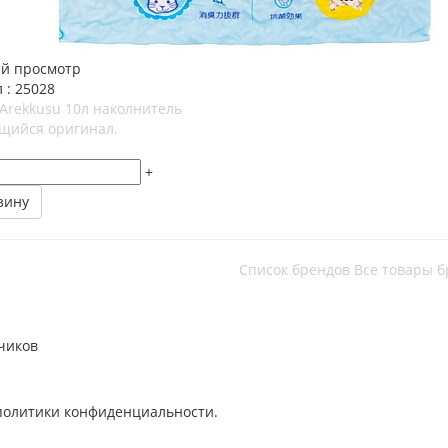
й просмотр
 : 25028
Arekkusu 10л наколнитель
щийся оригинал.
+
зину
Список брендов
Все товары б
чиков
политики конфиденциальности.