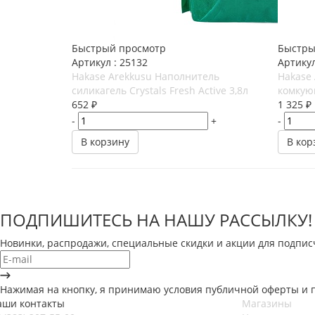
Быстрый просмотр
Быстры
Артикул : 25132
Артикул
Hakase Arekkusu Наполнитель
Hakase 
силикагель Crystals Fresh Active 3,8л
комкую
652
₽
1 325
₽
-
+
-
В корзину
В кор
ПОДПИШИТЕСЬ НА НАШУ РАССЫЛКУ!
Новинки, распродажи, специальные скидки и акции для подпис
Нажимая на кнопку, я принимаю условия публичной оферты и 
аши контакты
Магазины