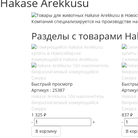
Hakase Arekkusu
Компания специализируется на производстве на
Разделы с товарами Ha
Комкующийся Hakase Arekkusu
Силика
Быстрый просмотр
Быстры
Артикул : 25387
Артикул
Hakase Arekkusu 10л наколнитель
Hakase 
биоразлагаемый комкующийся
биораз
Сакура
Сакура
1 325
₽
837
₽
-
+
-
В корзину
В кор