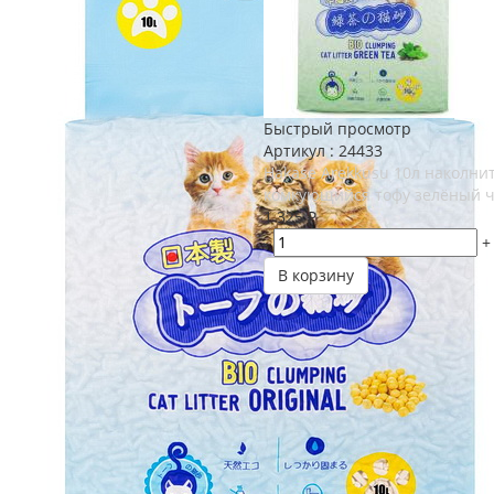
Быстрый просмотр
Артикул : 24433
Hakase Arekkusu 10л наколни
комкующийся тофу зелёный 
1 325
₽
-
+
В корзину