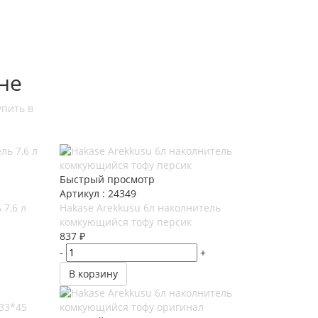
не
Быстрый просмотр
Артикул : 24349
7,6 л
Hakase Arekkusu 6л наколнитель
комкующийся тофу персик
837
₽
-
+
В корзину