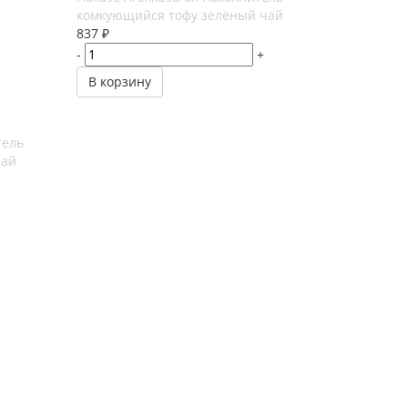
комкующийся тофу зелёный чай
837
₽
-
+
В корзину
тель
чай