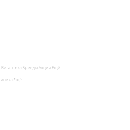
а
Ветаптека
Бренды
Акции
Ещё
линика
Ещё