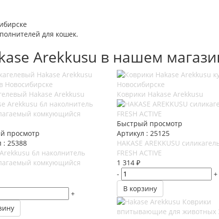
полнителей для кошек.
kase Arekkusu в нашем магази
гелевый Hakase Arekkusu
Коврики Hakase Arekkusu
Быстрый просмотр
й просмотр
Артикул : 25125
 : 25388
HAKASE AREKKUSU силикагель 
Arekkusu 6л наколнитель
FRESH ACTIVE
лагаемый комкующийся
1 314
₽
-
+
В корзину
+
зину