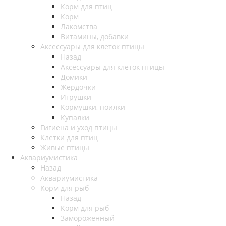
Корм для птиц
Корм
Лакомства
Витамины, добавки
Аксессуары для клеток птицы
Назад
Аксессуары для клеток птицы
Домики
Жердочки
Игрушки
Кормушки, поилки
Купалки
Гигиена и уход птицы
Клетки для птиц
Живые птицы
Аквариумистика
Назад
Аквариумистика
Корм для рыб
Назад
Корм для рыб
Замороженный