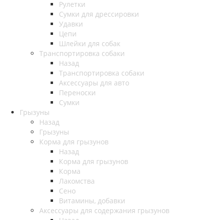
Рулетки
Сумки для дрессировки
Удавки
Цепи
Шлейки для собак
Транспортировка собаки
Назад
Транспортировка собаки
Аксессуары для авто
Переноски
Сумки
Грызуны
Назад
Грызуны
Корма для грызунов
Назад
Корма для грызунов
Корма
Лакомства
Сено
Витамины, добавки
Аксессуары для содержания грызунов