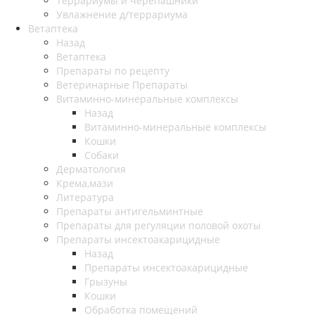
Террариумы и черепашники
Увлажнение д/террариума
Ветаптека
Назад
Ветаптека
Препараты по рецепту
Ветеринарные Препараты
Витаминно-минеральные комплексы
Назад
Витаминно-минеральные комплексы
Кошки
Собаки
Дерматология
Крема,мази
Литература
Препараты антигельминтные
Препараты для регуляции половой охоты
Препараты инсектоакарицидные
Назад
Препараты инсектоакарицидные
Грызуны
Кошки
Обработка помещений