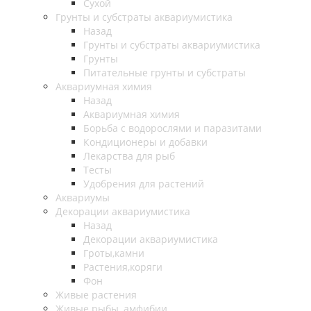
Сухой
Грунты и субстраты аквариумистика
Назад
Грунты и субстраты аквариумистика
Грунты
Питательные грунты и субстраты
Аквариумная химия
Назад
Аквариумная химия
Борьба с водорослями и паразитами
Кондиционеры и добавки
Лекарства для рыб
Тесты
Удобрения для растений
Аквариумы
Декорации аквариумистика
Назад
Декорации аквариумистика
Гроты,камни
Растения,коряги
Фон
Живые растения
Живые рыбы, амфибии