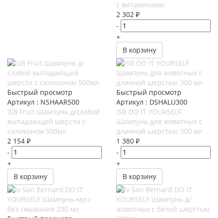
с витаминами
2 302
₽
-
+
В корзину
Быстрый просмотр
Быстрый просмотр
Артикул : NSHAAR500
Артикул : DSHALU300
ISB Fruit Шампунь д/слабой
ISB DO IT YOURSELF
выпадающей шерсти с
Шампунь для животных с
силиконом 500мл
длинной шерстью 300 мл
2 154
₽
1 380
₽
-
-
+
+
В корзину
В корзину