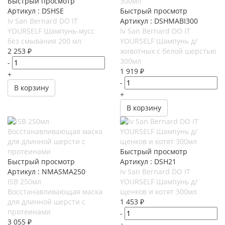
Быстрый просмотр
Артикул : DSHSE
Быстрый просмотр
Iv San Bernard DO IT
Артикул : DSHMABI300
YOURSELF Шампунь-мусс
Iv San Bernard DO IT
без смывания 200 мл
YOURSELF Шампунь д/
2 253
₽
животных с белой шерстью
300мл
-
1 919
₽
+
-
В корзину
+
В корзину
Быстрый просмотр
Быстрый просмотр
Артикул : DSH21
Артикул : NMASMA250
Iv San Bernard DO IT
ISB 250мл
YOURSELF Шампунь д/
Восстанавливающая маска
щенков и котят 300мл
для длинной шерсти с
1 453
₽
протеинами
-
3 055
₽
+