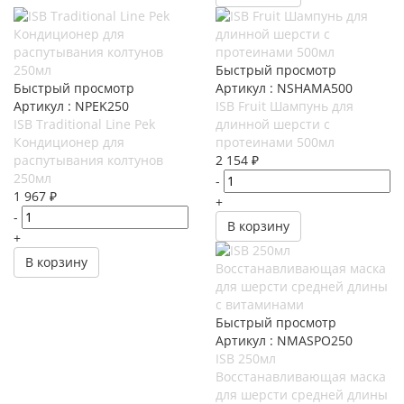
Быстрый просмотр
Быстрый просмотр
Артикул : NSHAMA500
Артикул : NPEK250
ISB Fruit Шампунь для
ISB Traditional Line Pek
длинной шерсти с
Кондиционер для
протеинами 500мл
распутывания колтунов
2 154
₽
250мл
-
1 967
₽
+
-
В корзину
+
В корзину
Быстрый просмотр
Артикул : NMASPO250
ISB 250мл
Восстанавливающая маска
для шерсти средней длины