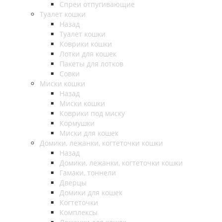
Спреи отпугивающие
Туалет кошки
Назад
Туалет кошки
Коврики кошки
Лотки для кошек
Пакеты для лотков
Совки
Миски кошки
Назад
Миски кошки
Коврики под миску
Кормушки
Миски для кошек
Домики, лежанки, когтеточки кошки
Назад
Домики, лежанки, когтеточки кошки
Гамаки, тоннели
Дверцы
Домики для кошек
Когтеточки
Комплексы