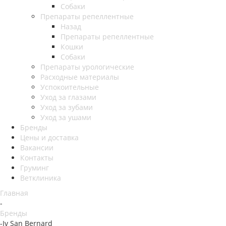
Собаки
Препараты репеллентные
Назад
Препараты репеллентные
Кошки
Собаки
Препараты урологические
Расходные материалы
Успокоительные
Уход за глазами
Уход за зубами
Уход за ушами
Бренды
Цены и доставка
Вакансии
Контакты
Груминг
Ветклиника
Главная
-
Бренды
-
Iv San Bernard