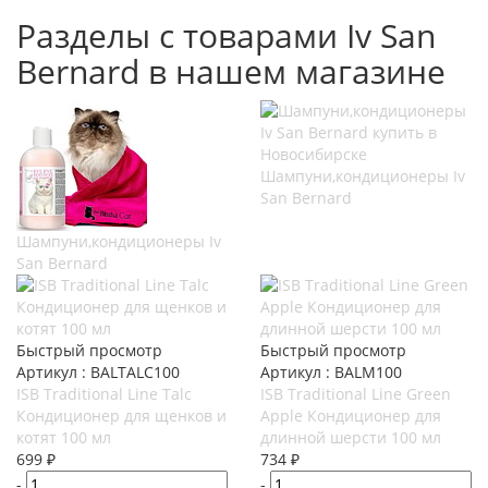
Разделы с товарами Iv San
Bernard в нашем магазине
Шампуни,кондиционеры Iv
San Bernard
Шампуни,кондиционеры Iv
San Bernard
Быстрый просмотр
Быстрый просмотр
Артикул : BALTALC100
Артикул : BALM100
ISB Traditional Line Talc
ISB Traditional Line Green
Кондиционер для щенков и
Apple Кондиционер для
котят 100 мл
длинной шерсти 100 мл
699
₽
734
₽
-
-