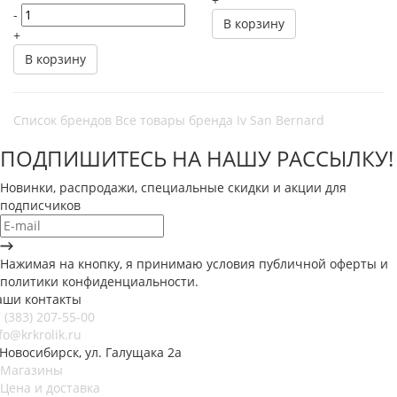
-
В корзину
+
В корзину
Список брендов
Все товары бренда Iv San Bernard
ПОДПИШИТЕСЬ НА НАШУ РАССЫЛКУ!
Новинки, распродажи, специальные скидки и акции для
подписчиков
Нажимая на кнопку, я принимаю условия публичной оферты и
политики конфиденциальности.
аши контакты
 (383) 207-55-00
fo@krkrolik.ru
 Новосибирск, ул. Галущака 2а
Магазины
Цена и доставка