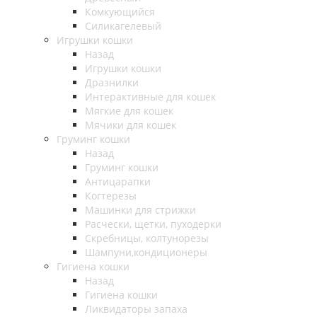
Комкующийся
Силикагелевый
Игрушки кошки
Назад
Игрушки кошки
Дразнилки
Интерактивные для кошек
Мягкие для кошек
Мячики для кошек
Груминг кошки
Назад
Груминг кошки
Антицарапки
Когтерезы
Машинки для стрижки
Расчески, щетки, пуходерки
Скребницы, колтунорезы
Шампуни,кондиционеры
Гигиена кошки
Назад
Гигиена кошки
Ликвидаторы запаха