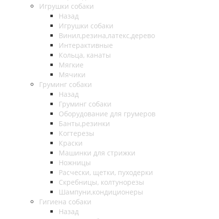
Игрушки собаки
Назад
Игрушки собаки
Винил,резина,латекс,дерево
Интерактивные
Кольца, канаты
Мягкие
Мячики
Груминг собаки
Назад
Груминг собаки
Оборудование для грумеров
Банты,резинки
Когтерезы
Краски
Машинки для стрижки
Ножницы
Расчески, щетки, пуходерки
Скребницы, колтунорезы
Шампуни,кондиционеры
Гигиена собаки
Назад