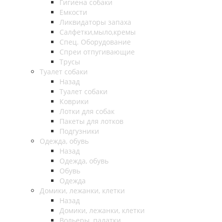
Гигиена собаки
Емкости
Ликвидаторы запаха
Салфетки,мыло,кремы
Спец. Оборудование
Спреи отпугивающие
Трусы
Туалет собаки
Назад
Туалет собаки
Коврики
Лотки для собак
Пакеты для лотков
Подгузники
Одежда, обувь
Назад
Одежда, обувь
Обувь
Одежда
Домики, лежанки, клетки
Назад
Домики, лежанки, клетки
Вольеры, палатки