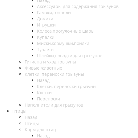
Назад
Аксессуары для содержания грызунов
Гамаки,тоннели
Домики
Игрушки
Колеса,прогулочные шары
Купалки
Миски,кормушки,поилки
Туалеты
Шлейки,поводки для грызунов
Гигиена и уход грызуны
Живые животные
Клетки, переноски грызуны
Назад
Клетки, переноски грызуны
Клетки
Переноски
Наполнители для грызунов
Птицы
Назад
Птицы
Корм для птиц
Назад