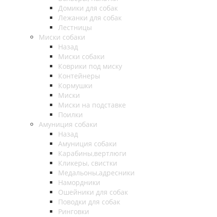
Домики для собак
Лежанки для собак
Лестницы
Миски собаки
Назад
Миски собаки
Коврики под миску
Контейнеры
Кормушки
Миски
Миски на подставке
Поилки
Амуниция собаки
Назад
Амуниция собаки
Карабины,вертлюги
Кликеры, свистки
Медальоны,адресники
Намордники
Ошейники для собак
Поводки для собак
Ринговки