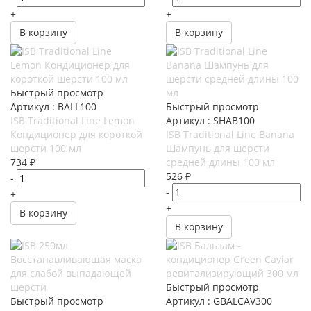
+
+
В корзину
В корзину
Быстрый просмотр
Артикул : BALL100
Быстрый просмотр
ISB Traditional Line Lemon
Артикул : SHAB100
Кондиционер для короткой
ISB Traditional Line Banana
шерсти 100 мл
Шампунь для шерсти
734
₽
средней длины 100 мл
526
₽
-
-
+
+
В корзину
В корзину
Быстрый просмотр
Быстрый просмотр
Артикул : GBALCAV300