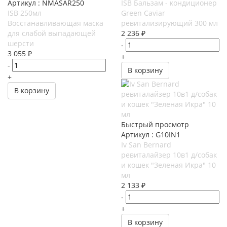
Артикул : NMASAR250
ISB Бальзам - кондиционер
ISB 250мл
Green Caviar
Восстанавливающая маска
ревитализирующий 300 мл
для слабой выпадающей
2 236
₽
шерсти
-
3 055
₽
+
-
В корзину
+
В корзину
Быстрый просмотр
Артикул : G10IN1
Iv San Bernard
ревиталайзер 10в1 д/собак
и кошек "Зеленая Икра" 10
мл
2 133
₽
-
+
В корзину