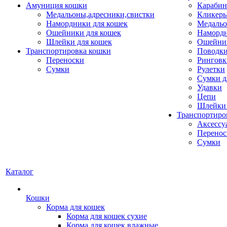
Амуниция кошки
Карабин
Медальоны,адресники,свистки
Кликеры
Намордники для кошек
Медальо
Ошейники для кошек
Наморд
Шлейки для кошек
Ошейник
Транспортировка кошки
Поводки
Переноски
Ринговк
Сумки
Рулетки
Сумки д
Удавки
Цепи
Шлейки 
Транспортиро
Аксессу
Перенос
Сумки
Каталог
Кошки
Корма для кошек
Корма для кошек сухие
Корма для кошек влажные