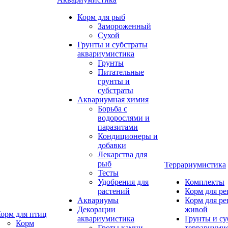
Корм для рыб
Замороженный
Сухой
Грунты и субстраты
аквариумистика
Грунты
Питательные
грунты и
субстраты
Аквариумная химия
Борьба с
водорослями и
паразитами
Кондиционеры и
добавки
Лекарства для
рыб
Террариумистика
Тесты
Удобрения для
Комплекты
растений
Корм для р
Аквариумы
Корм для р
Декорации
живой
орм для птиц
аквариумистика
Грунты и су
Корм
Гроты,камни
террариуми