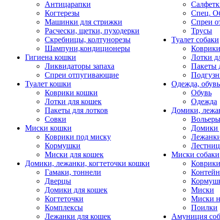
Антицарапки
Салфетк
Когтерезы
Спец. О
Машинки для стрижки
Спреи о
Расчески, щетки, пуходерки
Трусы
Скребницы, колтунорезы
Туалет собаки
Шампуни,кондиционеры
Коврик
Гигиена кошки
Лотки д
Ликвидаторы запаха
Пакеты 
Спреи отпугивающие
Подгузн
Туалет кошки
Одежда, обувь
Коврики кошки
Обувь
Лотки для кошек
Одежда
Пакеты для лотков
Домики, лежа
Совки
Вольеры
Миски кошки
Домики 
Коврики под миску
Лежанки
Кормушки
Лестни
Миски для кошек
Миски собаки
Домики, лежанки, когтеточки кошки
Коврики
Гамаки, тоннели
Контей
Дверцы
Кормуш
Домики для кошек
Миски
Когтеточки
Миски н
Комплексы
Поилки
Лежанки для кошек
Амуниция со