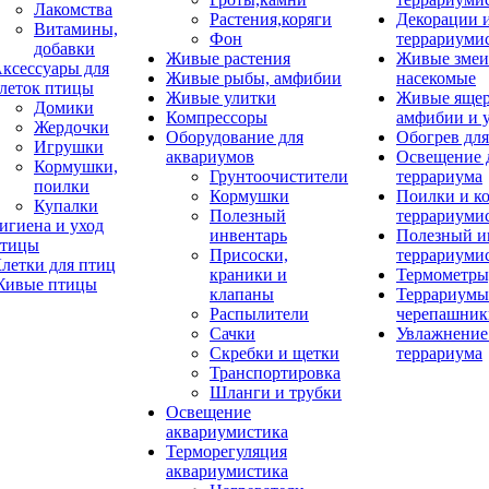
Лакомства
Растения,коряги
Декорации 
Витамины,
Фон
террариуми
добавки
Живые растения
Живые змеи
ксессуары для
Живые рыбы, амфибии
насекомые
леток птицы
Живые улитки
Живые яще
Домики
Компрессоры
амфибии и 
Жердочки
Оборудование для
Обогрев для
Игрушки
аквариумов
Освещение 
Кормушки,
Грунтоочистители
террариума
поилки
Кормушки
Поилки и к
Купалки
Полезный
террариуми
игиена и уход
инвентарь
Полезный и
тицы
Присоски,
террариуми
летки для птиц
краники и
Термометры
ивые птицы
клапаны
Террариумы
Распылители
черепашник
Сачки
Увлажнение 
Скребки и щетки
террариума
Транспортировка
Шланги и трубки
Освещение
аквариумистика
Терморегуляция
аквариумистика