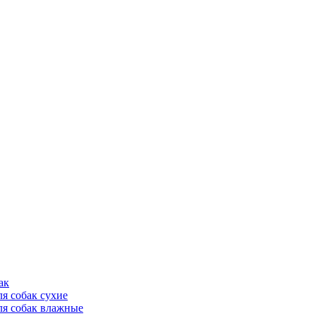
ак
ля собак сухие
ля собак влажные