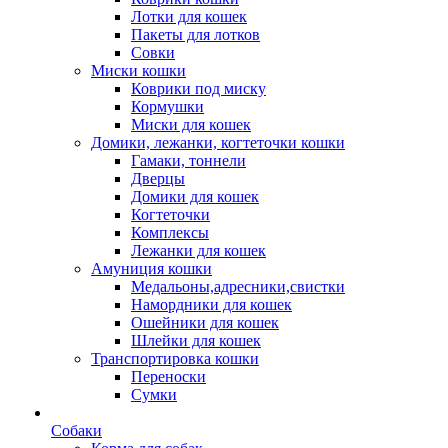
Лотки для кошек
Пакеты для лотков
Совки
Миски кошки
Коврики под миску
Кормушки
Миски для кошек
Домики, лежанки, когтеточки кошки
Гамаки, тоннели
Дверцы
Домики для кошек
Когтеточки
Комплексы
Лежанки для кошек
Амуниция кошки
Медальоны,адресники,свистки
Намордники для кошек
Ошейники для кошек
Шлейки для кошек
Транспортировка кошки
Переноски
Сумки
Собаки