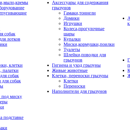
и,мыло,кремы
Аксессуары для содержания
борудование
грызунов
тпугивающие
Гамаки,тоннели
Домики
А
Игрушки
к
и
Колеса,прогулочные
ля собак
шары
для лотков
Купалки
ики
Миски,кормушки,поилки
Туалеты
Шлейки,поводки для
грызунов
Г
нки, клетки
Гигиена и уход грызуны
п
, палатки
Живые животные
К
для собак
Клетки, переноски грызуны
Ж
 для собак
Клетки
цы
Переноски
Наполнители для грызунов
 под миску
неры
ки
а подставке
баки