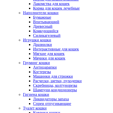
Лакомства для кошек
Корма для кошек лечебные
Наполнители кошки
Бумажные
Впитывающий
Древесный
Комкующийся
Силикагелевый
Игрушки кошки
Дразнилки
Интерактивные для кошек
Мягкие для кошек
Мячики для кошек
Груминг кошки
Антицарапки
Когтерезы
Машинки для стрижки
Расчески, щетки, пуходерки
Скребницы, колтунорезы
Шампуни,кондиционеры
Гигиена кошки
Ликвидаторы запаха
Спреи отпугивающие
Туалет кошки
Коврики кошки