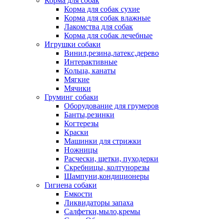
Корма для собак
Корма для собак сухие
Корма для собак влажные
Лакомства для собак
Корма для собак лечебные
Игрушки собаки
Винил,резина,латекс,дерево
Интерактивные
Кольца, канаты
Мягкие
Мячики
Груминг собаки
Оборудование для грумеров
Банты,резинки
Когтерезы
Краски
Машинки для стрижки
Ножницы
Расчески, щетки, пуходерки
Скребницы, колтунорезы
Шампуни,кондиционеры
Гигиена собаки
Емкости
Ликвидаторы запаха
Салфетки,мыло,кремы