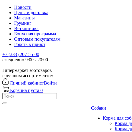
Новости
Цены и доставка
Магазины
Груминг
Ветклиника
Бонусная программа
Оптовым покупателям
Горсть в приют
+7 (383) 207-55-00
ежедневно 9:00 - 20:00
Гипермаркет зоотоваров
с лучшим ассортиментом
Личный кабинет
Войти
Корзина
пуста
0
Собаки
Корма для соб
Корма д
Корма д