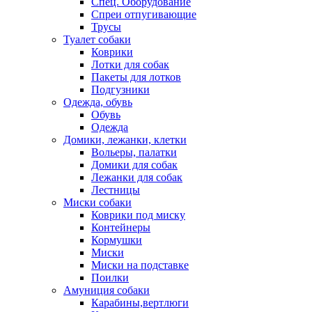
Спец. Оборудование
Спреи отпугивающие
Трусы
Туалет собаки
Коврики
Лотки для собак
Пакеты для лотков
Подгузники
Одежда, обувь
Обувь
Одежда
Домики, лежанки, клетки
Вольеры, палатки
Домики для собак
Лежанки для собак
Лестницы
Миски собаки
Коврики под миску
Контейнеры
Кормушки
Миски
Миски на подставке
Поилки
Амуниция собаки
Карабины,вертлюги