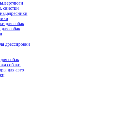
ы,вертлюги
, свистки
ны,адресники
ники
и для собак
 для собак
и
ля дрессировки
для собак
вка собаки
ары для авто
ки