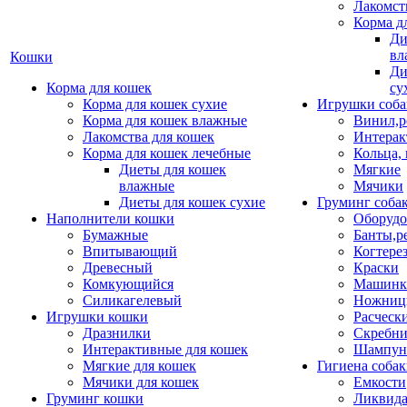
Лакомст
Корма д
Ди
вл
Кошки
Ди
Корма для кошек
су
Корма для кошек сухие
Игрушки соба
Корма для кошек влажные
Винил,р
Лакомства для кошек
Интерак
Корма для кошек лечебные
Кольца,
Диеты для кошек
Мягкие
влажные
Мячики
Диеты для кошек сухие
Груминг соба
Наполнители кошки
Оборудо
Бумажные
Банты,р
Впитывающий
Когтере
Древесный
Краски
Комкующийся
Машинки
Силикагелевый
Ножни
Игрушки кошки
Расческ
Дразнилки
Скребни
Интерактивные для кошек
Шампун
Мягкие для кошек
Гигиена соба
Мячики для кошек
Емкости
Груминг кошки
Ликвида