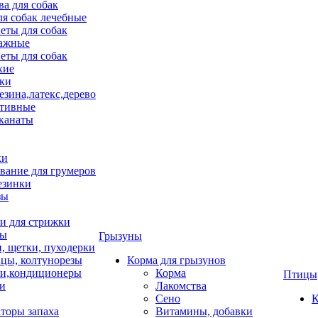
ва для собак
ля собак лечебные
еты для собак
ажные
еты для собак
хие
ки
езина,латекс,дерево
тивные
 канаты
ки
вание для грумеров
езинки
зы
 для стрижки
цы
Грызуны
и, щетки, пуходерки
цы, колтунорезы
Корма для грызунов
и,кондиционеры
Корма
Птицы
ки
Лакомства
Сено
К
торы запаха
Витамины, добавки