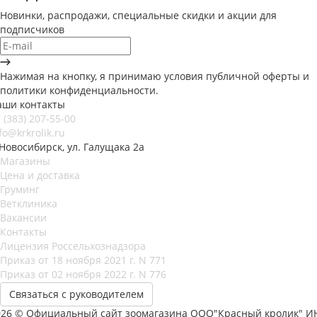
Новинки, распродажи, специальные скидки и акции для
подписчиков
Нажимая на кнопку, я принимаю условия публичной оферты и
политики конфиденциальности.
аши контакты
 (383) 207-55-00
fo@krkrolik.ru
 Новосибирск, ул. Галущака 2а
Магазины
Цена и доставка
Груминг
Ветклиника
Вакансии
Контакты
Лицензия Россельхознадзора
Приказ от 18 ноября 2021 г. N 771
Приказ от 02 ноября 2022 г. N 776
Связаться с руководителем
026 © Официальный сайт зоомагазина ООО"Красный кролик" И