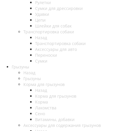
Рулетки
Сумки для дрессировки
Удавки
Цепи
Шлейки для собак
Транспортировка собаки
Назад
Транспортировка собаки
Аксессуары для авто
Переноски
Сумки
Грызуны
Назад
Грызуны
Корма для грызунов
Назад
Корма для грызунов
Корма
Лакомства
Сено
Витамины, добавки
Аксессуары для содержания грызунов