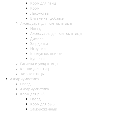
Корм для птиц
Корм
Лакомства
Витамины, добавки
Аксессуары для клеток птицы
Назад
Аксессуары для клеток птицы
Домики
Жердочки
Игрушки
Кормушки, поилки
Купалки
Гигиена и уход птицы
Клетки для птиц
Живые птицы
Аквариумистика
Назад
Аквариумистика
Корм для рыб
Назад
Корм для рыб
Замороженный