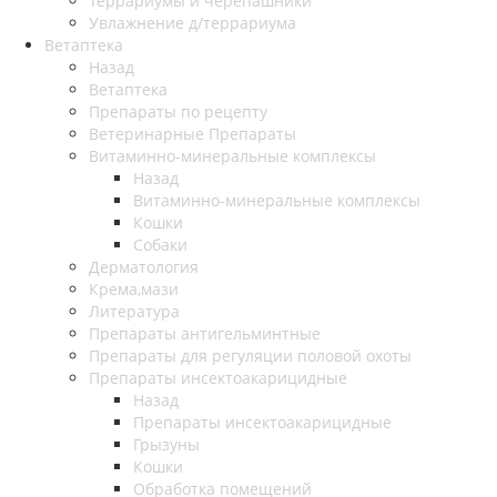
Террариумы и черепашники
Увлажнение д/террариума
Ветаптека
Назад
Ветаптека
Препараты по рецепту
Ветеринарные Препараты
Витаминно-минеральные комплексы
Назад
Витаминно-минеральные комплексы
Кошки
Собаки
Дерматология
Крема,мази
Литература
Препараты антигельминтные
Препараты для регуляции половой охоты
Препараты инсектоакарицидные
Назад
Препараты инсектоакарицидные
Грызуны
Кошки
Обработка помещений