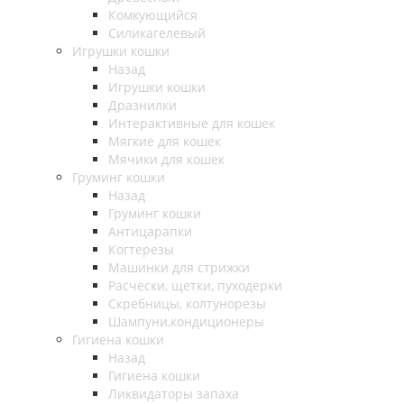
Комкующийся
Силикагелевый
Игрушки кошки
Назад
Игрушки кошки
Дразнилки
Интерактивные для кошек
Мягкие для кошек
Мячики для кошек
Груминг кошки
Назад
Груминг кошки
Антицарапки
Когтерезы
Машинки для стрижки
Расчески, щетки, пуходерки
Скребницы, колтунорезы
Шампуни,кондиционеры
Гигиена кошки
Назад
Гигиена кошки
Ликвидаторы запаха