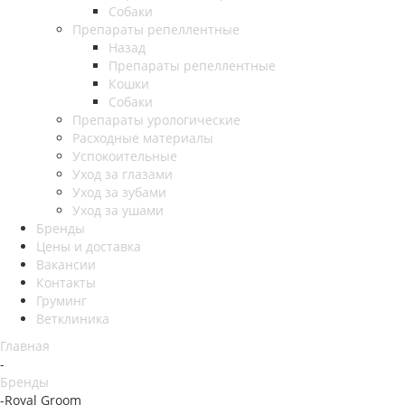
Собаки
Препараты репеллентные
Назад
Препараты репеллентные
Кошки
Собаки
Препараты урологические
Расходные материалы
Успокоительные
Уход за глазами
Уход за зубами
Уход за ушами
Бренды
Цены и доставка
Вакансии
Контакты
Груминг
Ветклиника
Главная
-
Бренды
-
Royal Groom