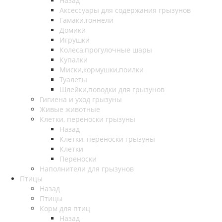
Назад
Аксессуары для содержания грызунов
Гамаки,тоннели
Домики
Игрушки
Колеса,прогулочные шары
Купалки
Миски,кормушки,поилки
Туалеты
Шлейки,поводки для грызунов
Гигиена и уход грызуны
Живые животные
Клетки, переноски грызуны
Назад
Клетки, переноски грызуны
Клетки
Переноски
Наполнители для грызунов
Птицы
Назад
Птицы
Корм для птиц
Назад