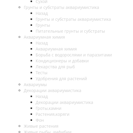
Сухой
Грунты и субстраты аквариумистика
Назад
Грунты и субстраты аквариумистика
Грунты
Питательные грунты и субстраты
Аквариумная химия
Назад
Аквариумная химия
Борьба с водорослями и паразитами
Кондиционеры и добавки
Лекарства для рыб
Тесты
Удобрения для растений
Аквариумы
Декорации аквариумистика
Назад
Декорации аквариумистика
Гроты,камни
Растения,коряги
Фон
Живые растения
Живые рыбы, амфибии