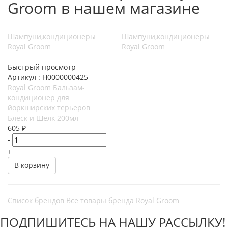
Groom в нашем магазине
Шампуни,кондиционеры
Шампуни,кондиционеры
Royal Groom
Royal Groom
Быстрый просмотр
Артикул : Н0000000425
Royal Groom Бальзам-
кондиционер для
йоркширских терьеров
Блеск и Шелк 200мл
605
₽
-
+
В корзину
Список брендов
Все товары бренда Royal Groom
ПОДПИШИТЕСЬ НА НАШУ РАССЫЛКУ!