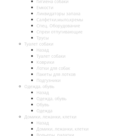
Гигиена собаки
Емкости
Ликвидаторы запаха
Салфетки,мыло,кремы
Спец. Оборудование
Спреи отпугивающие
Трусы
Туалет собаки
Назад
Туалет собаки
Коврики
Лотки для собак
Пакеты для лотков
Подгузники
Одежда, обувь
Назад
Одежда, обувь
Обувь
Одежда
Домики, лежанки, клетки
Назад
Домики, лежанки, клетки
Вольеры, палатки