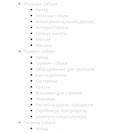
Игрушки собаки
Назад
Игрушки собаки
Винил,резина,латекс,дерево
Интерактивные
Кольца, канаты
Мягкие
Мячики
Груминг собаки
Назад
Груминг собаки
Оборудование для грумеров
Банты,резинки
Когтерезы
Краски
Машинки для стрижки
Ножницы
Расчески, щетки, пуходерки
Скребницы, колтунорезы
Шампуни,кондиционеры
Гигиена собаки
Назад