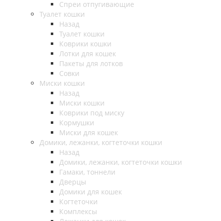
Спреи отпугивающие
Туалет кошки
Назад
Туалет кошки
Коврики кошки
Лотки для кошек
Пакеты для лотков
Совки
Миски кошки
Назад
Миски кошки
Коврики под миску
Кормушки
Миски для кошек
Домики, лежанки, когтеточки кошки
Назад
Домики, лежанки, когтеточки кошки
Гамаки, тоннели
Дверцы
Домики для кошек
Когтеточки
Комплексы