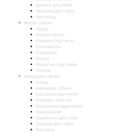
Домики для собак
Лежанки для собак
Лестницы
Миски собаки
Назад
Миски собаки
Коврики под миску
Контейнеры
Кормушки
Миски
Миски на подставке
Поилки
Амуниция собаки
Назад
Амуниция собаки
Карабины,вертлюги
Кликеры, свистки
Медальоны,адресники
Намордники
Ошейники для собак
Поводки для собак
Ринговки