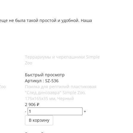
еще не была такой простой и удобной. Наша
Террариумы и черепашники Simple
Zoo
Быстрый просмотр
Артикул : SZ-536
Zoo
Поилка для рептилий пластиковая
"След динозавра" Simple Zoo,
175x165x35 мм, Черный
2 906
₽
-
+
В корзину