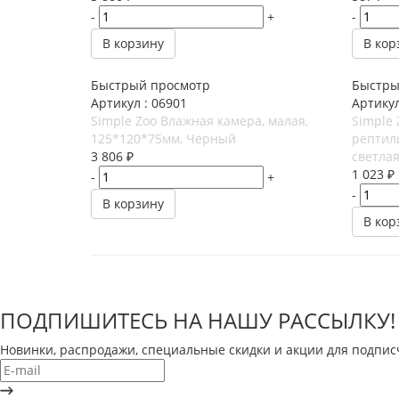
-
+
-
В корзину
В кор
Быстрый просмотр
Быстры
Артикул : 06901
Артикул
Simple Zoo Влажная камера, малая,
Simple 
125*120*75мм, Чёрный
рептил
3 806
₽
светла
1 023
₽
-
+
-
В корзину
В кор
ПОДПИШИТЕСЬ НА НАШУ РАССЫЛКУ!
Новинки, распродажи, специальные скидки и акции для подпис