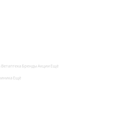
а
Ветаптека
Бренды
Акции
Ещё
линика
Ещё