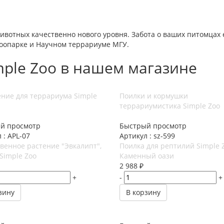
животных качественно нового уровня. Забота о ваших питомцах 
оопарке и Научном террариуме МГУ.
mple Zoo в нашем магазине
ние для террариума Simple
Поилки и кормушки
террариумистика Simple Zoo
й просмотр
Быстрый просмотр
 : APL-07
Артикул : sz-599
венное растение "Эвкалипт",
Поилка для рептилий Simple 
 Simple Zoo
Каменный оази
2 988
₽
+
-
+
зину
В корзину