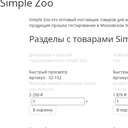
Simple Zoo
Simple Zoo это оптовый поставщик товаров для 
продукция прошла тестирование в Московском З
Разделы с товарами Si
Декорации и укрытия
Освеще
террариумистика Simple Zoo
Zoo
Быстрый просмотр
Быстры
Артикул : SZ-152
Артикул
Влажная камера Трапеция Simple
Искусст
zoo, зеленая
114 см,
2 250
₽
1 876
₽
-
+
-
В корзину
В кор