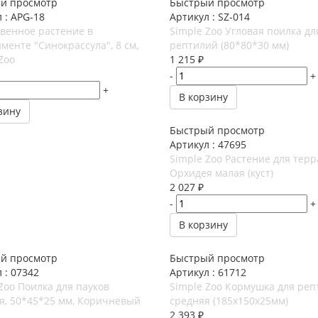
й просмотр
Быстрый просмотр
 : APG-18
Артикул : SZ-014
твенное растение в
Simple Zoo Угловая поилка дл
менте "Синокрассула", 8 см,
рептилий (80*80*30 мм)
Zoo
1 215
₽
-
+
+
В корзину
зину
Быстрый просмотр
Артикул : 47695
Simple Zoo Растение для тер
Орхидея малая (куст)
2 027
₽
-
+
В корзину
й просмотр
Быстрый просмотр
 : 07342
Артикул : 61712
Zoo Поилка для пауков
Simple Zoo Кормушка для реп
я, 50*45*25 мм, Коричневый
средняя (185х150х25мм)
2 393
₽