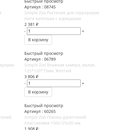
Быстрый просмотр
Артикул : 08745
я
Simple Zoo Растение для террариума
Нити капельки с корешками
2 381
₽
-
+
В корзину
Быстрый просмотр
Артикул : 06789
рариума
Simple Zoo Влажная камера, малая,
125*120*75мм, Желтый
3 806
₽
-
+
В корзину
Быстрый просмотр
Артикул : 60265
тилий,
Simple Zoo Поилка д/рептилий
пластиковая 150х125х30 мм
1 908
₽