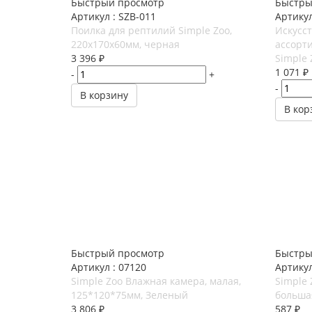
Быстрый просмотр
Быстры
Артикул : SZB-011
Артикул
Поилка для рептилий Simple Zoo,
Искусс
220х170х60мм, черная
ассорти
3 396
₽
Simple 
1 071
₽
-
+
-
В корзину
В кор
Быстрый просмотр
Быстры
Артикул : 07120
Артикул
Simple Zoo Влажная камера, малая,
Simple 
125*120*75мм, Зеленый
больша
3 806
₽
587
₽