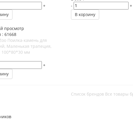
+
-
+
зину
В корзину
й просмотр
 : 61668
Zoo Поилка-камень для
ий, Маленькая трапеция,
я 100*80*30 мм
+
зину
Список брендов
Все товары б
чиков