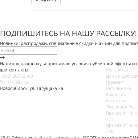
ПОДПИШИТЕСЬ НА НАШУ РАССЫЛКУ!
Новинки, распродажи, специальные скидки и акции для подпис
Нажимая на кнопку, я принимаю условия публичной оферты и 
аши контакты
Магазины
 (383) 207-55-00
Цена и достав
fo@krkrolik.ru
Груминг
 Новосибирск, ул. Галущака 2а
Ветклиника
Вакансии
Контакты
Лицензия Росс
Приказ от 18 н
771
Приказ от 02 н
776
026 © Официальный сайт зоомагазина ООО"Красный кролик" ИНН 