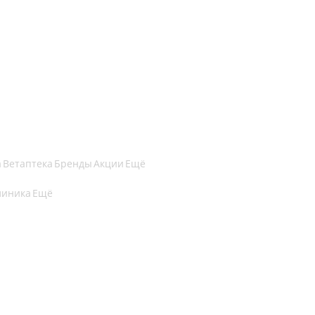
а
Ветаптека
Бренды
Акции
Ещё
линика
Ещё