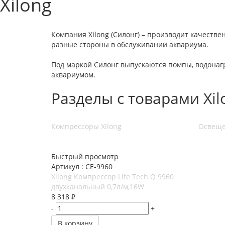
Xilong
Компания Xilong (Силонг) – производит качеств
разные стороны в обслуживании аквариума.
Под маркой Силонг выпускаются помпы, водонагр
аквариумом.
Разделы с товарами Xi
Компрессоры Xilong
Освеще
Быстрый просмотр
Артикул : СЕ-9960
Xilong Компрессор Life Tech Q 9960
двухканальный 0,7л/м,16W
8 318
₽
-
+
В корзину