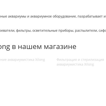
енные аквариумы и аквариумное оборудование, пазрабатывает и
еватели, фильтры, осветительные приборы, распылители, сифо
long в нашем магазине
ние аквариумистика Xilong
Фильтрация и стерилизация
аквариумистика Xilong