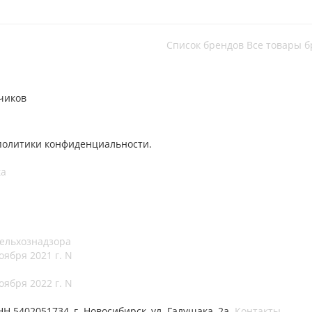
Список брендов
Все товары б
чиков
политики конфиденциальности.
ка
ельхознадзора
оября 2021 г. N
оября 2022 г. N
5402051734, г. Новосибирск, ул. Галущака, 2а.
Контакты