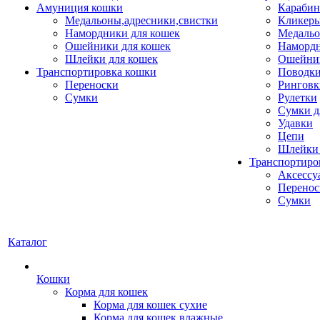
Амуниция кошки
Карабин
Медальоны,адресники,свистки
Кликеры
Намордники для кошек
Медальо
Ошейники для кошек
Наморд
Шлейки для кошек
Ошейник
Транспортировка кошки
Поводки
Переноски
Ринговк
Сумки
Рулетки
Сумки д
Удавки
Цепи
Шлейки 
Транспортиро
Аксессу
Перенос
Сумки
Каталог
Кошки
Корма для кошек
Корма для кошек сухие
Корма для кошек влажные