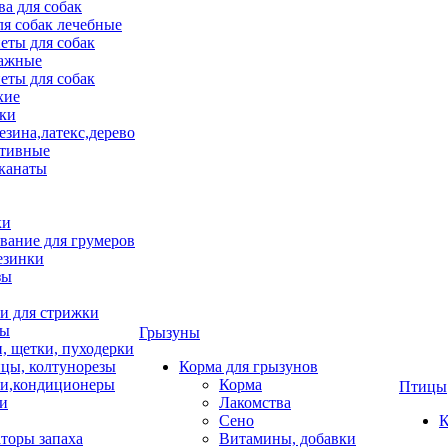
ва для собак
ля собак лечебные
еты для собак
ажные
еты для собак
хие
ки
езина,латекс,дерево
тивные
 канаты
ки
вание для грумеров
езинки
зы
 для стрижки
цы
Грызуны
и, щетки, пуходерки
цы, колтунорезы
Корма для грызунов
и,кондиционеры
Корма
Птицы
ки
Лакомства
Сено
К
торы запаха
Витамины, добавки