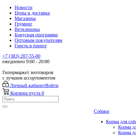
Новости
Цены и доставка
Магазины
Груминг
Ветклиника
Бонусная программа
Оптовым покупателям
Горсть в приют
+7 (383) 207-55-00
ежедневно 9:00 - 20:00
Гипермаркет зоотоваров
с лучшим ассортиментом
Личный кабинет
Войти
Корзина
пуста
0
Собаки
Корма для соб
Корма д
Корма д