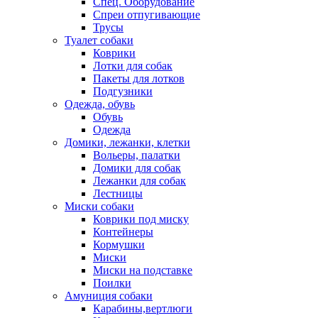
Спец. Оборудование
Спреи отпугивающие
Трусы
Туалет собаки
Коврики
Лотки для собак
Пакеты для лотков
Подгузники
Одежда, обувь
Обувь
Одежда
Домики, лежанки, клетки
Вольеры, палатки
Домики для собак
Лежанки для собак
Лестницы
Миски собаки
Коврики под миску
Контейнеры
Кормушки
Миски
Миски на подставке
Поилки
Амуниция собаки
Карабины,вертлюги