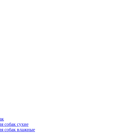
ак
ля собак сухие
ля собак влажные