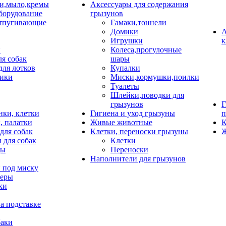
и,мыло,кремы
Аксессуары для содержания
борудование
грызунов
тпугивающие
Гамаки,тоннели
Домики
А
Игрушки
к
и
Колеса,прогулочные
ля собак
шары
для лотков
Купалки
ики
Миски,кормушки,поилки
Туалеты
Шлейки,поводки для
грызунов
Г
нки, клетки
Гигиена и уход грызуны
п
, палатки
Живые животные
К
для собак
Клетки, переноски грызуны
Ж
 для собак
Клетки
цы
Переноски
Наполнители для грызунов
 под миску
неры
ки
а подставке
баки