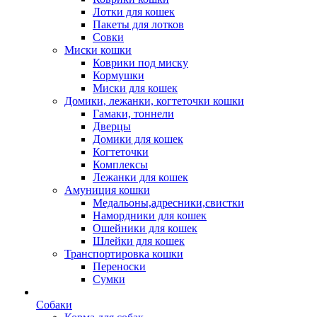
Лотки для кошек
Пакеты для лотков
Совки
Миски кошки
Коврики под миску
Кормушки
Миски для кошек
Домики, лежанки, когтеточки кошки
Гамаки, тоннели
Дверцы
Домики для кошек
Когтеточки
Комплексы
Лежанки для кошек
Амуниция кошки
Медальоны,адресники,свистки
Намордники для кошек
Ошейники для кошек
Шлейки для кошек
Транспортировка кошки
Переноски
Сумки
Собаки