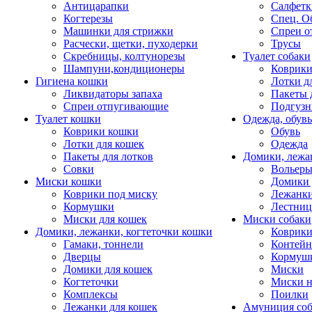
Антицарапки
Салфетк
Когтерезы
Спец. О
Машинки для стрижки
Спреи о
Расчески, щетки, пуходерки
Трусы
Скребницы, колтунорезы
Туалет собаки
Шампуни,кондиционеры
Коврик
Гигиена кошки
Лотки д
Ликвидаторы запаха
Пакеты 
Спреи отпугивающие
Подгузн
Туалет кошки
Одежда, обувь
Коврики кошки
Обувь
Лотки для кошек
Одежда
Пакеты для лотков
Домики, лежа
Совки
Вольеры
Миски кошки
Домики 
Коврики под миску
Лежанки
Кормушки
Лестни
Миски для кошек
Миски собаки
Домики, лежанки, когтеточки кошки
Коврики
Гамаки, тоннели
Контей
Дверцы
Кормуш
Домики для кошек
Миски
Когтеточки
Миски н
Комплексы
Поилки
Лежанки для кошек
Амуниция со