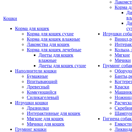
Лакомст
Корма д
Ди
вл
Кошки
Ди
Корма для кошек
су
Корма для кошек сухие
Игрушки соба
Корма для кошек влажные
Винил,р
Лакомства для кошек
Интерак
Корма для кошек лечебные
Кольца,
Диеты для кошек
Мягкие
влажные
Мячики
Диеты для кошек сухие
Груминг соба
Наполнители кошки
Оборудо
Бумажные
Банты,р
Впитывающий
Когтере
Древесный
Краски
Комкующийся
Машинки
Силикагелевый
Ножни
Игрушки кошки
Расческ
Дразнилки
Скребни
Интерактивные для кошек
Шампун
Мягкие для кошек
Гигиена соба
Мячики для кошек
Емкости
Груминг кошки
Ликвида