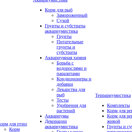
Корм для рыб
Замороженный
Сухой
Грунты и субстраты
аквариумистика
Грунты
Питательные
грунты и
субстраты
Аквариумная химия
Борьба с
водорослями и
паразитами
Кондиционеры и
добавки
Лекарства для
рыб
Террариумистика
Тесты
Удобрения для
Комплекты
растений
Корм для р
Аквариумы
Корм для р
Декорации
живой
орм для птиц
аквариумистика
Грунты и су
Корм
Гроты,камни
террариуми