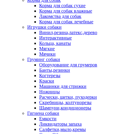
Корма для собак
Корма для собак сухие
Корма для собак влажные
Лакомства для собак
Корма для собак лечебные
Игрушки собаки
Винил,резина,латекс,дерево
Интерактивные
Кольца, канаты
Мягкие
Мячики
Груминг собаки
Оборудование для грумеров
Банты,резинки
Когтерезы
Краски
Машинки для стрижки
Ножницы
Расчески, щетки, пуходерки
Скребницы, колтунорезы
Шампуни,кондиционеры
Гигиена собаки
Емкости
Ликвидаторы запаха
Салфетки,мыло,кремы