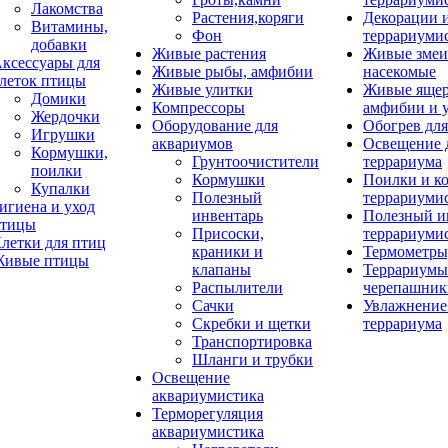
Лакомства
Растения,коряги
Декорации 
Витамины,
Фон
террариуми
добавки
Живые растения
Живые змеи
ксессуары для
Живые рыбы, амфибии
насекомые
леток птицы
Живые улитки
Живые яще
Домики
Компрессоры
амфибии и 
Жердочки
Оборудование для
Обогрев для
Игрушки
аквариумов
Освещение 
Кормушки,
Грунтоочистители
террариума
поилки
Кормушки
Поилки и к
Купалки
Полезный
террариуми
игиена и уход
инвентарь
Полезный и
тицы
Присоски,
террариуми
летки для птиц
краники и
Термометры
ивые птицы
клапаны
Террариумы
Распылители
черепашник
Сачки
Увлажнение 
Скребки и щетки
террариума
Транспортировка
Шланги и трубки
Освещение
аквариумистика
Терморегуляция
аквариумистика