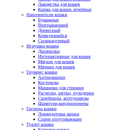
Лакомства для кошек
Корма для кошек лечебные
Наполнители кошки
Бумажные
Впитывающий
Древесный
Комкующийся
Силикагелевый
Игрушки кошки
Дразнилки
Интерактивные для кошек
Мягкие для кошек
Мячики для кошек
Груминг кошки
Антицарапки
Когтерезы
Машинки для стрижки
Расчески, щетки, пуходерки
Скребницы, колтунорезы
Шампуни,кондиционеры
Гигиена кошки
Ликвидаторы запаха
Спреи отпугивающие
Туалет кошки
Коврики кошки