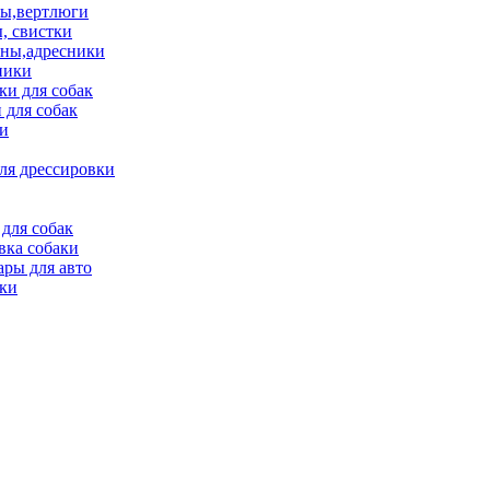
ы,вертлюги
, свистки
ны,адресники
ники
и для собак
 для собак
и
ля дрессировки
для собак
вка собаки
ары для авто
ки