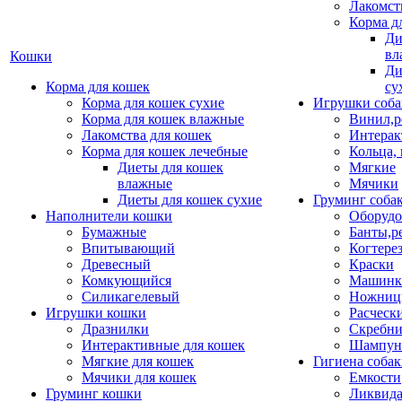
Лакомст
Корма д
Ди
вл
Кошки
Ди
Корма для кошек
су
Корма для кошек сухие
Игрушки соба
Корма для кошек влажные
Винил,р
Лакомства для кошек
Интерак
Корма для кошек лечебные
Кольца,
Диеты для кошек
Мягкие
влажные
Мячики
Диеты для кошек сухие
Груминг соба
Наполнители кошки
Оборудо
Бумажные
Банты,р
Впитывающий
Когтере
Древесный
Краски
Комкующийся
Машинки
Силикагелевый
Ножни
Игрушки кошки
Расческ
Дразнилки
Скребни
Интерактивные для кошек
Шампун
Мягкие для кошек
Гигиена соба
Мячики для кошек
Емкости
Груминг кошки
Ликвида