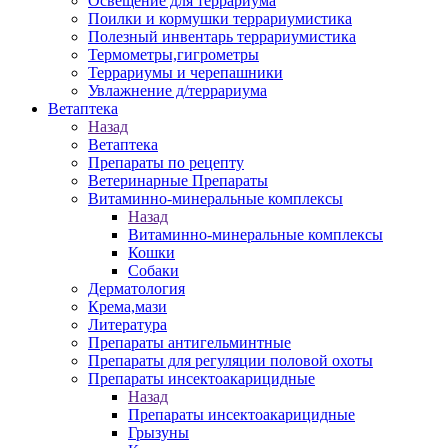
Освещение для террариума
Поилки и кормушки террариумистика
Полезный инвентарь террариумистика
Термометры,гигрометры
Террариумы и черепашники
Увлажнение д/террариума
Ветаптека
Назад
Ветаптека
Препараты по рецепту
Ветеринарные Препараты
Витаминно-минеральные комплексы
Назад
Витаминно-минеральные комплексы
Кошки
Собаки
Дерматология
Крема,мази
Литература
Препараты антигельминтные
Препараты для регуляции половой охоты
Препараты инсектоакарицидные
Назад
Препараты инсектоакарицидные
Грызуны