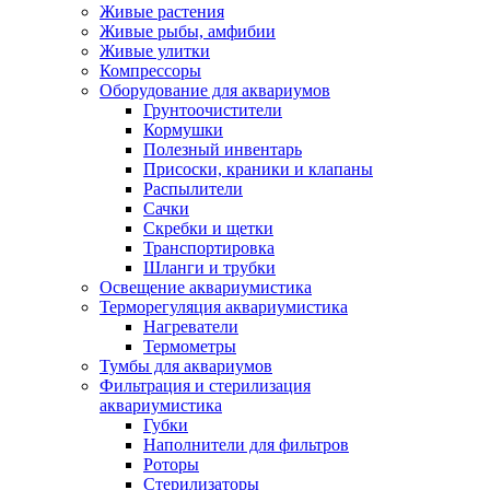
Живые растения
Живые рыбы, амфибии
Живые улитки
Компрессоры
Оборудование для аквариумов
Грунтоочистители
Кормушки
Полезный инвентарь
Присоски, краники и клапаны
Распылители
Сачки
Скребки и щетки
Транспортировка
Шланги и трубки
Освещение аквариумистика
Терморегуляция аквариумистика
Нагреватели
Термометры
Тумбы для аквариумов
Фильтрация и стерилизация
аквариумистика
Губки
Наполнители для фильтров
Роторы
Стерилизаторы