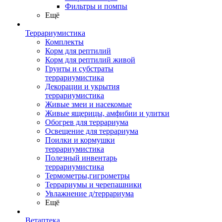
Фильтры и помпы
Ещё
Террариумистика
Комплекты
Корм для рептилий
Корм для рептилий живой
Грунты и субстраты
террариумистика
Декорации и укрытия
террариумистика
Живые змеи и насекомые
Живые ящерицы, амфибии и улитки
Обогрев для террариума
Освещение для террариума
Поилки и кормушки
террариумистика
Полезный инвентарь
террариумистика
Термометры,гигрометры
Террариумы и черепашники
Увлажнение д/террариума
Ещё
Ветаптека