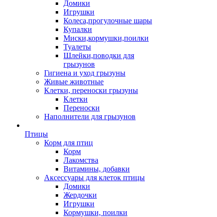
Домики
Игрушки
Колеса,прогулочные шары
Купалки
Миски,кормушки,поилки
Туалеты
Шлейки,поводки для
грызунов
Гигиена и уход грызуны
Живые животные
Клетки, переноски грызуны
Клетки
Переноски
Наполнители для грызунов
Птицы
Корм для птиц
Корм
Лакомства
Витамины, добавки
Аксессуары для клеток птицы
Домики
Жердочки
Игрушки
Кормушки, поилки