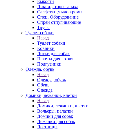
Емкости
Ликвидаторы запаха
Салфетки,мыло,кремы
Спец. Оборудование
Спреи отпугивающие
Трусы
Туалет собаки
Назад
Туалет собаки
Коврики
Лотки для собак
Пакеты для лотков
Подгузники
Одежда, обувь
Назад
Одежда, обувь
Обувь
Одежда
Домики, лежанки, клетки
Назад
Домики, лежанки, клетки
Вольеры, палатки
Домики для собак
Лежанки для собак
Лестницы