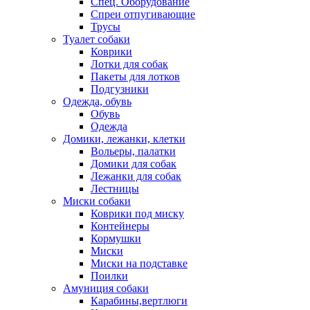
Спец. Оборудование
Спреи отпугивающие
Трусы
Туалет собаки
Коврики
Лотки для собак
Пакеты для лотков
Подгузники
Одежда, обувь
Обувь
Одежда
Домики, лежанки, клетки
Вольеры, палатки
Домики для собак
Лежанки для собак
Лестницы
Миски собаки
Коврики под миску
Контейнеры
Кормушки
Миски
Миски на подставке
Поилки
Амуниция собаки
Карабины,вертлюги