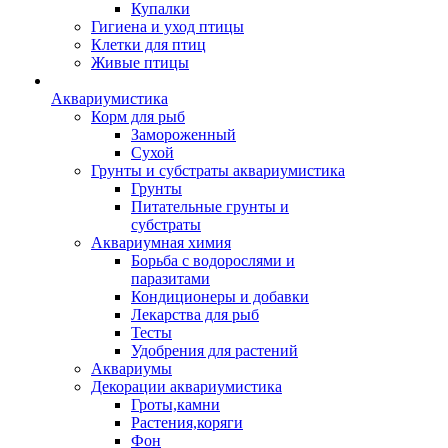
Купалки
Гигиена и уход птицы
Клетки для птиц
Живые птицы
Аквариумистика
Корм для рыб
Замороженный
Сухой
Грунты и субстраты аквариумистика
Грунты
Питательные грунты и
субстраты
Аквариумная химия
Борьба с водорослями и
паразитами
Кондиционеры и добавки
Лекарства для рыб
Тесты
Удобрения для растений
Аквариумы
Декорации аквариумистика
Гроты,камни
Растения,коряги
Фон