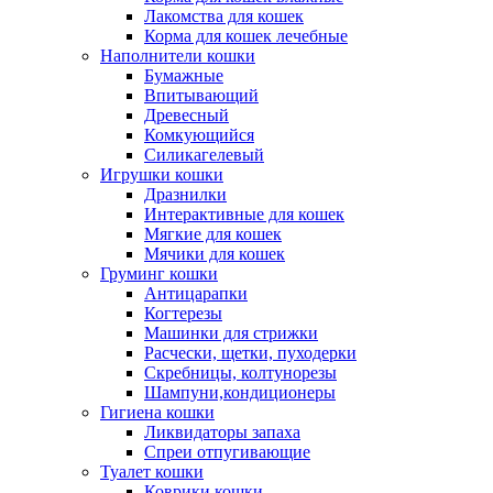
Лакомства для кошек
Корма для кошек лечебные
Наполнители кошки
Бумажные
Впитывающий
Древесный
Комкующийся
Силикагелевый
Игрушки кошки
Дразнилки
Интерактивные для кошек
Мягкие для кошек
Мячики для кошек
Груминг кошки
Антицарапки
Когтерезы
Машинки для стрижки
Расчески, щетки, пуходерки
Скребницы, колтунорезы
Шампуни,кондиционеры
Гигиена кошки
Ликвидаторы запаха
Спреи отпугивающие
Туалет кошки
Коврики кошки