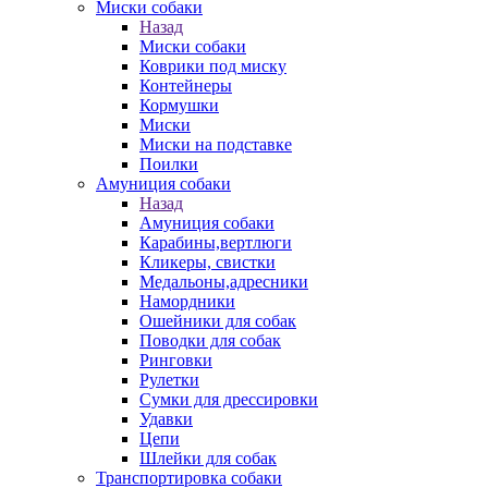
Миски собаки
Назад
Миски собаки
Коврики под миску
Контейнеры
Кормушки
Миски
Миски на подставке
Поилки
Амуниция собаки
Назад
Амуниция собаки
Карабины,вертлюги
Кликеры, свистки
Медальоны,адресники
Намордники
Ошейники для собак
Поводки для собак
Ринговки
Рулетки
Сумки для дрессировки
Удавки
Цепи
Шлейки для собак
Транспортировка собаки