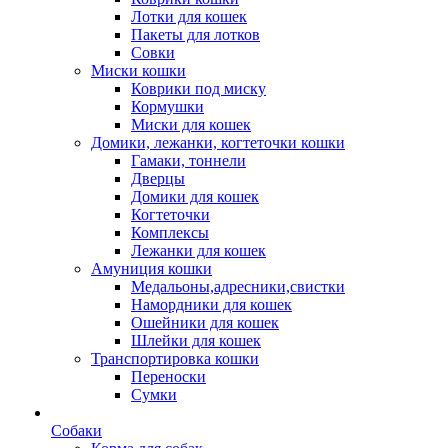
Лотки для кошек
Пакеты для лотков
Совки
Миски кошки
Коврики под миску
Кормушки
Миски для кошек
Домики, лежанки, когтеточки кошки
Гамаки, тоннели
Дверцы
Домики для кошек
Когтеточки
Комплексы
Лежанки для кошек
Амуниция кошки
Медальоны,адресники,свистки
Намордники для кошек
Ошейники для кошек
Шлейки для кошек
Транспортировка кошки
Переноски
Сумки
Собаки