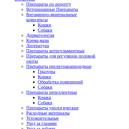
Препараты по рецепту
Ветеринарные Препараты
Витаминно-минеральные
комплексы
Кошки
Собаки
Дерматология
Крема,мази
Литература
Препараты антигельминтные
Препараты для регуляции половой
охоты
Препараты инсектоакарицидные
Грызуны
Кошки
Обработка помещений
Собаки
Препараты репеллентные
Кошки
Собаки
Препараты урологические
Расходные материалы
Успокоительные
Уход за глазами
Уход за зубами