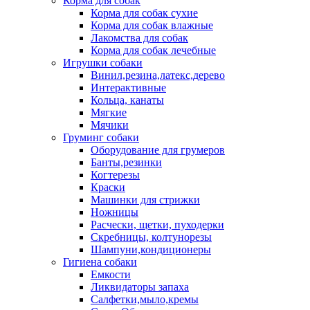
Корма для собак
Корма для собак сухие
Корма для собак влажные
Лакомства для собак
Корма для собак лечебные
Игрушки собаки
Винил,резина,латекс,дерево
Интерактивные
Кольца, канаты
Мягкие
Мячики
Груминг собаки
Оборудование для грумеров
Банты,резинки
Когтерезы
Краски
Машинки для стрижки
Ножницы
Расчески, щетки, пуходерки
Скребницы, колтунорезы
Шампуни,кондиционеры
Гигиена собаки
Емкости
Ликвидаторы запаха
Салфетки,мыло,кремы