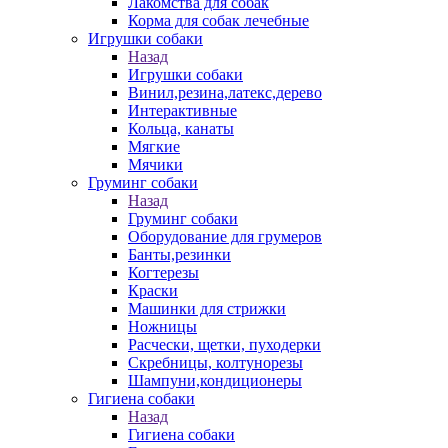
Лакомства для собак
Корма для собак лечебные
Игрушки собаки
Назад
Игрушки собаки
Винил,резина,латекс,дерево
Интерактивные
Кольца, канаты
Мягкие
Мячики
Груминг собаки
Назад
Груминг собаки
Оборудование для грумеров
Банты,резинки
Когтерезы
Краски
Машинки для стрижки
Ножницы
Расчески, щетки, пуходерки
Скребницы, колтунорезы
Шампуни,кондиционеры
Гигиена собаки
Назад
Гигиена собаки