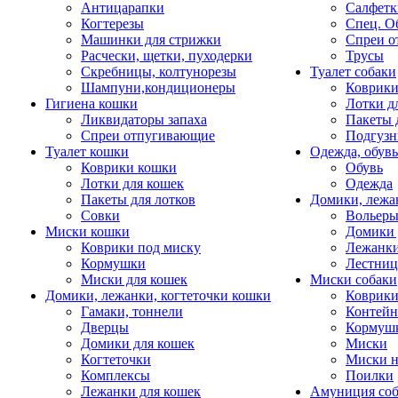
Антицарапки
Салфетк
Когтерезы
Спец. О
Машинки для стрижки
Спреи о
Расчески, щетки, пуходерки
Трусы
Скребницы, колтунорезы
Туалет собаки
Шампуни,кондиционеры
Коврик
Гигиена кошки
Лотки д
Ликвидаторы запаха
Пакеты 
Спреи отпугивающие
Подгузн
Туалет кошки
Одежда, обувь
Коврики кошки
Обувь
Лотки для кошек
Одежда
Пакеты для лотков
Домики, лежа
Совки
Вольеры
Миски кошки
Домики 
Коврики под миску
Лежанки
Кормушки
Лестни
Миски для кошек
Миски собаки
Домики, лежанки, когтеточки кошки
Коврики
Гамаки, тоннели
Контей
Дверцы
Кормуш
Домики для кошек
Миски
Когтеточки
Миски н
Комплексы
Поилки
Лежанки для кошек
Амуниция со