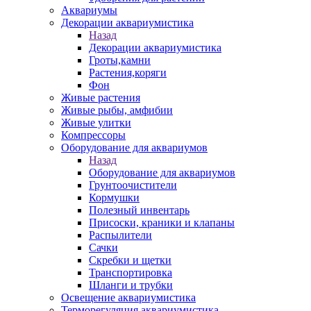
Аквариумы
Декорации аквариумистика
Назад
Декорации аквариумистика
Гроты,камни
Растения,коряги
Фон
Живые растения
Живые рыбы, амфибии
Живые улитки
Компрессоры
Оборудование для аквариумов
Назад
Оборудование для аквариумов
Грунтоочистители
Кормушки
Полезный инвентарь
Присоски, краники и клапаны
Распылители
Сачки
Скребки и щетки
Транспортировка
Шланги и трубки
Освещение аквариумистика
Терморегуляция аквариумистика