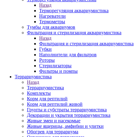
Назад
Терморегуляция аквариумистика
Нагреватели
Термометры
Тумбы для аквариумов
Фильтрация и стерилизация аквариумистика
Назад
Фильтрация и стерилизация аквариумистика
Губки
Наполнители для фильтров
Роторы
Стерилизаторы
Фильтры и помпы
Террариумистика
Назад
Террариумистика
Комплекты
Корм для рептилий
Корм для рептилий живой
Грунты и субстраты террариумистика
Декорации и укрытия террариумистика
Живые змеи и насекомые
Живые ящерицы, амфибии и улитки
Обогрев для террариума