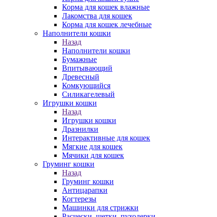
Корма для кошек влажные
Лакомства для кошек
Корма для кошек лечебные
Наполнители кошки
Назад
Наполнители кошки
Бумажные
Впитывающий
Древесный
Комкующийся
Силикагелевый
Игрушки кошки
Назад
Игрушки кошки
Дразнилки
Интерактивные для кошек
Мягкие для кошек
Мячики для кошек
Груминг кошки
Назад
Груминг кошки
Антицарапки
Когтерезы
Машинки для стрижки
Расчески, щетки, пуходерки