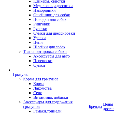
Кликеры, свистки
Медальоны,адресники
Намордники
Ошейники для собак
Поводки для собак
Ринговки
Рулетки
Сумки для дрессировки
Удавки
Цепи
Шлейки для собак
Транспортировка собаки
Аксессуары для авто
Переноски
Сумки
Грызуны
Корма для грызунов
Корма
Лакомства
Сено
Витамины, добавки
Аксессуары для содержания
Цены
грызунов
Бренды
доста
Гамаки,тоннели