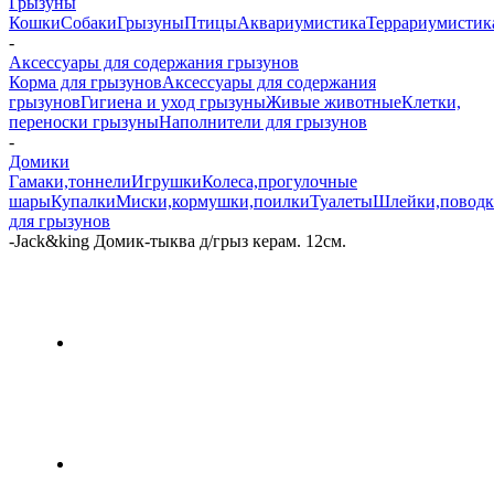
Грызуны
Кошки
Собаки
Грызуны
Птицы
Аквариумистика
Террариумистик
-
Аксессуары для содержания грызунов
Корма для грызунов
Аксессуары для содержания
грызунов
Гигиена и уход грызуны
Живые животные
Клетки,
переноски грызуны
Наполнители для грызунов
-
Домики
Гамаки,тоннели
Игрушки
Колеса,прогулочные
шары
Купалки
Миски,кормушки,поилки
Туалеты
Шлейки,повод
для грызунов
-
Jack&king Домик-тыква д/грыз керам. 12см.