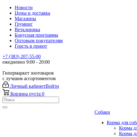
Новости
Цены и доставка
Магазины
Груминг
Ветклиника
Бонусная программа
Оптовым покупателям
Горсть в приют
+7 (383) 207-55-00
ежедневно 9:00 - 20:00
Гипермаркет зоотоваров
с лучшим ассортиментом
Личный кабинет
Войти
Корзина
пуста
0
Собаки
Корма для соб
Корма д
Корма д