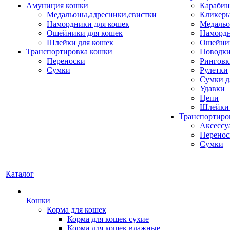
Амуниция кошки
Карабин
Медальоны,адресники,свистки
Кликеры
Намордники для кошек
Медальо
Ошейники для кошек
Наморд
Шлейки для кошек
Ошейник
Транспортировка кошки
Поводки
Переноски
Ринговк
Сумки
Рулетки
Сумки д
Удавки
Цепи
Шлейки 
Транспортиро
Аксессу
Перенос
Сумки
Каталог
Кошки
Корма для кошек
Корма для кошек сухие
Корма для кошек влажные