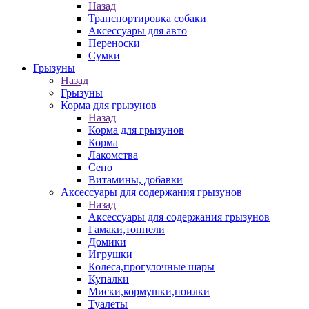
Назад
Транспортировка собаки
Аксессуары для авто
Переноски
Сумки
Грызуны
Назад
Грызуны
Корма для грызунов
Назад
Корма для грызунов
Корма
Лакомства
Сено
Витамины, добавки
Аксессуары для содержания грызунов
Назад
Аксессуары для содержания грызунов
Гамаки,тоннели
Домики
Игрушки
Колеса,прогулочные шары
Купалки
Миски,кормушки,поилки
Туалеты