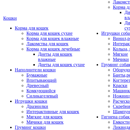
Лакомст
Корма д
Ди
вл
Кошки
Ди
Корма для кошек
су
Корма для кошек сухие
Игрушки соба
Корма для кошек влажные
Винил,р
Лакомства для кошек
Интерак
Корма для кошек лечебные
Кольца,
Диеты для кошек
Мягкие
влажные
Мячики
Диеты для кошек сухие
Груминг соба
Наполнители кошки
Оборудо
Бумажные
Банты,р
Впитывающий
Когтере
Древесный
Краски
Комкующийся
Машинки
Силикагелевый
Ножни
Игрушки кошки
Расческ
Дразнилки
Скребни
Интерактивные для кошек
Шампун
Мягкие для кошек
Гигиена соба
Мячики для кошек
Емкости
Груминг кошки
Ликвида