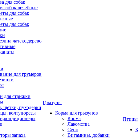
ва для собак
ля собак лечебные
еты для собак
ажные
еты для собак
хие
ки
езина,латекс,дерево
тивные
 канаты
ки
вание для грумеров
езинки
зы
 для стрижки
цы
Грызуны
и, щетки, пуходерки
цы, колтунорезы
Корма для грызунов
и,кондиционеры
Корма
Птицы
ки
Лакомства
Сено
К
торы запаха
Витамины, добавки