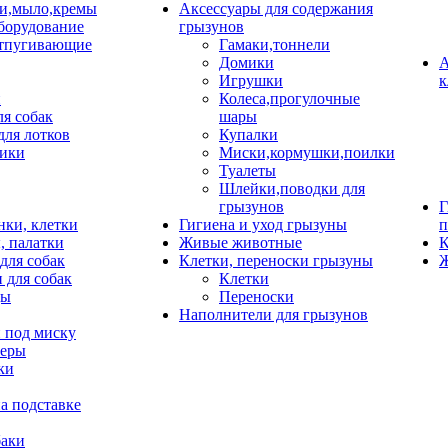
и,мыло,кремы
Аксессуары для содержания
борудование
грызунов
тпугивающие
Гамаки,тоннели
Домики
А
Игрушки
к
и
Колеса,прогулочные
ля собак
шары
для лотков
Купалки
ики
Миски,кормушки,поилки
Туалеты
Шлейки,поводки для
грызунов
Г
нки, клетки
Гигиена и уход грызуны
п
, палатки
Живые животные
К
для собак
Клетки, переноски грызуны
Ж
 для собак
Клетки
цы
Переноски
Наполнители для грызунов
 под миску
неры
ки
а подставке
баки