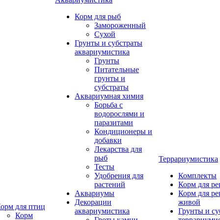
Корм для рыб
Замороженный
Сухой
Грунты и субстраты
аквариумистика
Грунты
Питательные
грунты и
субстраты
Аквариумная химия
Борьба с
водорослями и
паразитами
Кондиционеры и
добавки
Лекарства для
рыб
Террариумистика
Тесты
Удобрения для
Комплекты
растений
Корм для р
Аквариумы
Корм для р
Декорации
живой
орм для птиц
аквариумистика
Грунты и су
Корм
Гроты,камни
террариуми