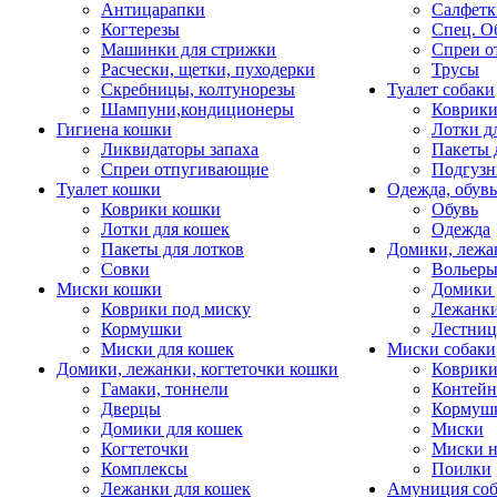
Антицарапки
Салфетк
Когтерезы
Спец. О
Машинки для стрижки
Спреи о
Расчески, щетки, пуходерки
Трусы
Скребницы, колтунорезы
Туалет собаки
Шампуни,кондиционеры
Коврик
Гигиена кошки
Лотки д
Ликвидаторы запаха
Пакеты 
Спреи отпугивающие
Подгузн
Туалет кошки
Одежда, обувь
Коврики кошки
Обувь
Лотки для кошек
Одежда
Пакеты для лотков
Домики, лежа
Совки
Вольеры
Миски кошки
Домики 
Коврики под миску
Лежанки
Кормушки
Лестни
Миски для кошек
Миски собаки
Домики, лежанки, когтеточки кошки
Коврики
Гамаки, тоннели
Контей
Дверцы
Кормуш
Домики для кошек
Миски
Когтеточки
Миски н
Комплексы
Поилки
Лежанки для кошек
Амуниция со