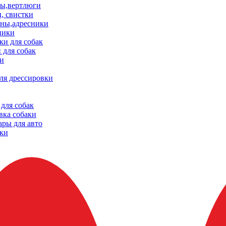
ы,вертлюги
, свистки
ны,адресники
ники
и для собак
 для собак
и
ля дрессировки
для собак
вка собаки
ары для авто
ки