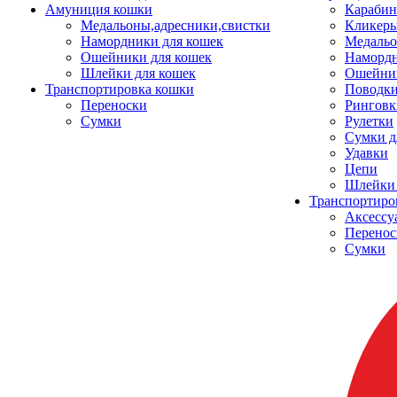
Амуниция кошки
Карабин
Медальоны,адресники,свистки
Кликеры
Намордники для кошек
Медальо
Ошейники для кошек
Наморд
Шлейки для кошек
Ошейник
Транспортировка кошки
Поводки
Переноски
Ринговк
Сумки
Рулетки
Сумки д
Удавки
Цепи
Шлейки 
Транспортиро
Аксессу
Перенос
Сумки