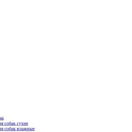
ак
ля собак сухие
ля собак влажные