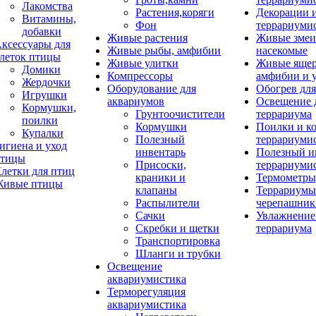
Лакомства
Растения,коряги
Декорации 
Витамины,
Фон
террариуми
добавки
Живые растения
Живые змеи
ксессуары для
Живые рыбы, амфибии
насекомые
леток птицы
Живые улитки
Живые яще
Домики
Компрессоры
амфибии и 
Жердочки
Оборудование для
Обогрев для
Игрушки
аквариумов
Освещение 
Кормушки,
Грунтоочистители
террариума
поилки
Кормушки
Поилки и к
Купалки
Полезный
террариуми
игиена и уход
инвентарь
Полезный и
тицы
Присоски,
террариуми
летки для птиц
краники и
Термометры
ивые птицы
клапаны
Террариумы
Распылители
черепашник
Сачки
Увлажнение 
Скребки и щетки
террариума
Транспортировка
Шланги и трубки
Освещение
аквариумистика
Терморегуляция
аквариумистика