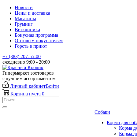
Новости
Цены и доставка
Магазины
Груминг
Ветклиника
Бонусная программа
Оптовым покупателям
Горсть в приют
+7 (383) 207-55-00
ежедневно 9:00 - 20:00
Гипермаркет зоотоваров
с лучшим ассортиментом
Личный кабинет
Войти
Корзина
пуста
0
Собаки
Корма для соб
Корма д
Корма д