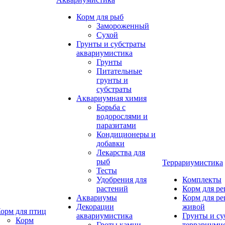
Корм для рыб
Замороженный
Сухой
Грунты и субстраты
аквариумистика
Грунты
Питательные
грунты и
субстраты
Аквариумная химия
Борьба с
водорослями и
паразитами
Кондиционеры и
добавки
Лекарства для
рыб
Террариумистика
Тесты
Удобрения для
Комплекты
растений
Корм для р
Аквариумы
Корм для р
Декорации
живой
орм для птиц
аквариумистика
Грунты и су
Корм
Гроты,камни
террариуми