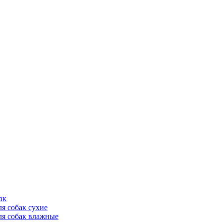
ак
ля собак сухие
ля собак влажные