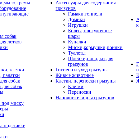
и,мыло,кремы
Аксессуары для содержания
борудование
грызунов
тпугивающие
Гамаки,тоннели
Домики
А
Игрушки
к
и
Колеса,прогулочные
ля собак
шары
для лотков
Купалки
ики
Миски,кормушки,поилки
Туалеты
Шлейки,поводки для
грызунов
Г
нки, клетки
Гигиена и уход грызуны
п
, палатки
Живые животные
К
для собак
Клетки, переноски грызуны
Ж
 для собак
Клетки
цы
Переноски
Наполнители для грызунов
 под миску
неры
ки
а подставке
баки