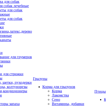
ва для собак
ля собак лечебные
еты для собак
ажные
еты для собак
хие
ки
езина,латекс,дерево
тивные
 канаты
ки
вание для грумеров
езинки
зы
 для стрижки
цы
Грызуны
и, щетки, пуходерки
цы, колтунорезы
Корма для грызунов
и,кондиционеры
Корма
Птицы
ки
Лакомства
Сено
К
торы запаха
Витамины, добавки