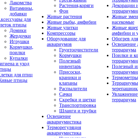
Лакомства
Растения,коряги
Декорации 
Витамины,
Фон
террариуми
добавки
Живые растения
Живые змеи
ксессуары для
Живые рыбы, амфибии
насекомые
леток птицы
Живые улитки
Живые яще
Домики
Компрессоры
амфибии и 
Жердочки
Оборудование для
Обогрев для
Игрушки
аквариумов
Освещение 
Кормушки,
Грунтоочистители
террариума
поилки
Кормушки
Поилки и к
Купалки
Полезный
террариуми
игиена и уход
инвентарь
Полезный и
тицы
Присоски,
террариуми
летки для птиц
краники и
Термометры
ивые птицы
клапаны
Террариумы
Распылители
черепашник
Сачки
Увлажнение 
Скребки и щетки
террариума
Транспортировка
Шланги и трубки
Освещение
аквариумистика
Терморегуляция
аквариумистика