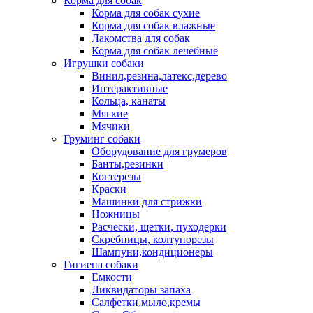
Корма для собак
Корма для собак сухие
Корма для собак влажные
Лакомства для собак
Корма для собак лечебные
Игрушки собаки
Винил,резина,латекс,дерево
Интерактивные
Кольца, канаты
Мягкие
Мячики
Груминг собаки
Оборудование для грумеров
Банты,резинки
Когтерезы
Краски
Машинки для стрижки
Ножницы
Расчески, щетки, пуходерки
Скребницы, колтунорезы
Шампуни,кондиционеры
Гигиена собаки
Емкости
Ликвидаторы запаха
Салфетки,мыло,кремы