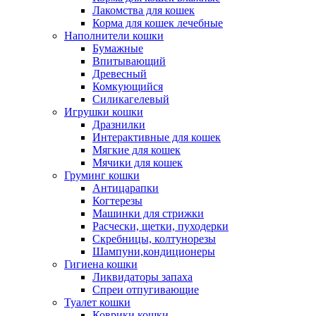
Лакомства для кошек
Корма для кошек лечебные
Наполнители кошки
Бумажные
Впитывающий
Древесный
Комкующийся
Силикагелевый
Игрушки кошки
Дразнилки
Интерактивные для кошек
Мягкие для кошек
Мячики для кошек
Груминг кошки
Антицарапки
Когтерезы
Машинки для стрижки
Расчески, щетки, пуходерки
Скребницы, колтунорезы
Шампуни,кондиционеры
Гигиена кошки
Ликвидаторы запаха
Спреи отпугивающие
Туалет кошки
Коврики кошки