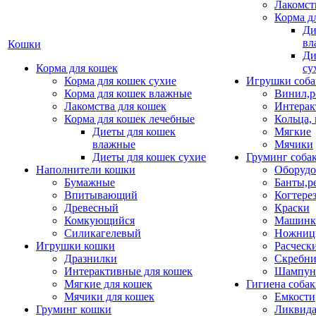
Лакомст
Корма д
Ди
вл
Кошки
Ди
Корма для кошек
су
Корма для кошек сухие
Игрушки соба
Корма для кошек влажные
Винил,р
Лакомства для кошек
Интерак
Корма для кошек лечебные
Кольца,
Диеты для кошек
Мягкие
влажные
Мячики
Диеты для кошек сухие
Груминг соба
Наполнители кошки
Оборудо
Бумажные
Банты,р
Впитывающий
Когтере
Древесный
Краски
Комкующийся
Машинки
Силикагелевый
Ножни
Игрушки кошки
Расческ
Дразнилки
Скребни
Интерактивные для кошек
Шампун
Мягкие для кошек
Гигиена соба
Мячики для кошек
Емкости
Груминг кошки
Ликвида