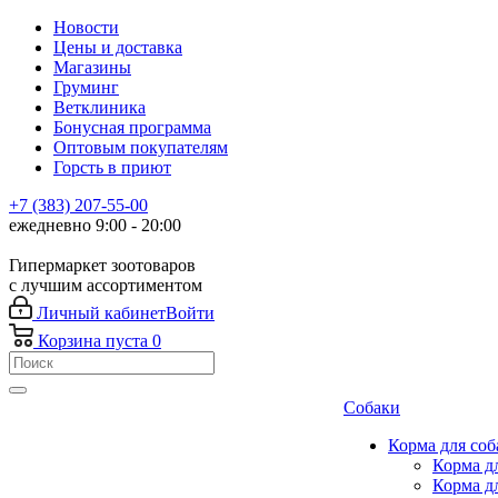
Новости
Цены и доставка
Магазины
Груминг
Ветклиника
Бонусная программа
Оптовым покупателям
Горсть в приют
+7 (383) 207-55-00
ежедневно 9:00 - 20:00
Гипермаркет зоотоваров
с лучшим ассортиментом
Личный кабинет
Войти
Корзина
пуста
0
Собаки
Корма для соб
Корма д
Корма д