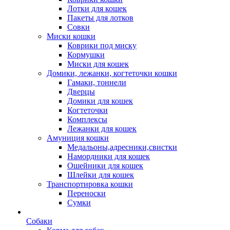
Лотки для кошек
Пакеты для лотков
Совки
Миски кошки
Коврики под миску
Кормушки
Миски для кошек
Домики, лежанки, когтеточки кошки
Гамаки, тоннели
Дверцы
Домики для кошек
Когтеточки
Комплексы
Лежанки для кошек
Амуниция кошки
Медальоны,адресники,свистки
Намордники для кошек
Ошейники для кошек
Шлейки для кошек
Транспортировка кошки
Переноски
Сумки
Собаки