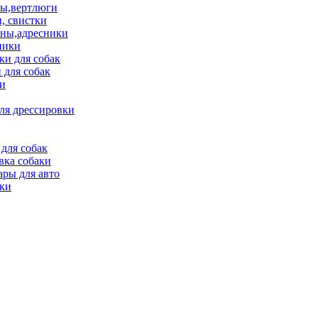
ы,вертлюги
, свистки
ны,адресники
ники
и для собак
 для собак
и
ля дрессировки
для собак
вка собаки
ары для авто
ки