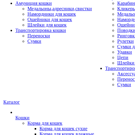
Амуниция кошки
Карабин
Медальоны,адресники,свистки
Кликеры
Намордники для кошек
Медальо
Ошейники для кошек
Наморд
Шлейки для кошек
Ошейник
Транспортировка кошки
Поводки
Переноски
Ринговк
Сумки
Рулетки
Сумки д
Удавки
Цепи
Шлейки 
Транспортиро
Аксессу
Перенос
Сумки
Каталог
Кошки
Корма для кошек
Корма для кошек сухие
Корма для кошек влажные