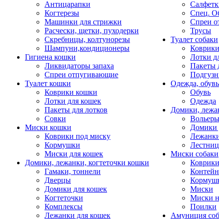
Антицарапки
Салфетк
Когтерезы
Спец. О
Машинки для стрижки
Спреи о
Расчески, щетки, пуходерки
Трусы
Скребницы, колтунорезы
Туалет собаки
Шампуни,кондиционеры
Коврик
Гигиена кошки
Лотки д
Ликвидаторы запаха
Пакеты 
Спреи отпугивающие
Подгузн
Туалет кошки
Одежда, обувь
Коврики кошки
Обувь
Лотки для кошек
Одежда
Пакеты для лотков
Домики, лежа
Совки
Вольеры
Миски кошки
Домики 
Коврики под миску
Лежанки
Кормушки
Лестни
Миски для кошек
Миски собаки
Домики, лежанки, когтеточки кошки
Коврики
Гамаки, тоннели
Контей
Дверцы
Кормуш
Домики для кошек
Миски
Когтеточки
Миски н
Комплексы
Поилки
Лежанки для кошек
Амуниция со