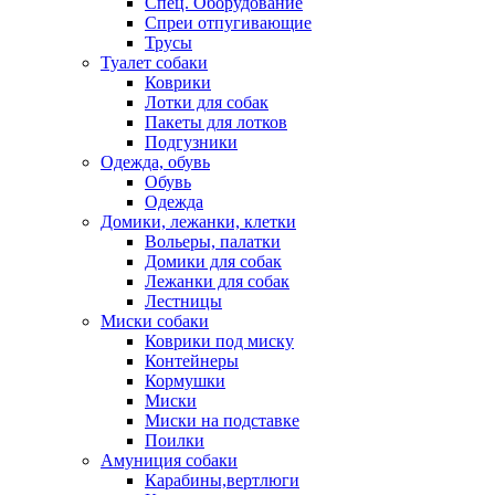
Спец. Оборудование
Спреи отпугивающие
Трусы
Туалет собаки
Коврики
Лотки для собак
Пакеты для лотков
Подгузники
Одежда, обувь
Обувь
Одежда
Домики, лежанки, клетки
Вольеры, палатки
Домики для собак
Лежанки для собак
Лестницы
Миски собаки
Коврики под миску
Контейнеры
Кормушки
Миски
Миски на подставке
Поилки
Амуниция собаки
Карабины,вертлюги