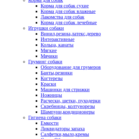
Корма для собак
Корма для собак сухие
Корма для собак влажные
Лакомства для собак
Корма для собак лечебные
Игрушки собаки
Винил,резина,латекс,дерево
Интерактивные
Кольца, канаты
Мягкие
Мячики
Груминг собаки
Оборудование для грумеров
Банты,резинки
Когтерезы
Краски
Машинки для стрижки
Ножницы
Расчески, щетки, пуходерки
Скребницы, колтунорезы
Шампуни,кондиционеры
Гигиена собаки
Емкости
Ликвидаторы запаха
Салфетки,мыло,кремы