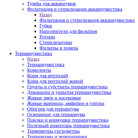
Тумбы для аквариумов
Фильтрация и стерилизация аквариумистика
Назад
Фильтрация и стерилизация аквариумистика
Губки
Наполнители для фильтров
Роторы
Стерилизаторы
Фильтры и помпы
Террариумистика
Назад
Террариумистика
Комплекты
Корм для рептилий
Корм для рептилий живой
Грунты и субстраты террариумистика
Декорации и укрытия террариумистика
Живые змеи и насекомые
Живые ящерицы, амфибии и улитки
Обогрев для террариума
Освещение для террариума
Поилки и кормушки террариумистика
Полезный инвентарь террариумистика
Термометры,гигрометры
Террариумы и черепашники