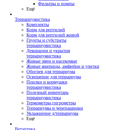
Фильтры и помпы
Ещё
Террариумистика
Комплекты
Корм для рептилий
Корм для рептилий живой
Грунты и субстраты
террариумистика
Декорации и укрытия
террариумистика
Живые змеи и насекомые
Живые ящерицы, амфибии и улитки
Обогрев для террариума
Освещение для террариума
Поилки и кормушки
террариумистика
Полезный инвентарь
террариумистика
Термометры,гигрометры
Террариумы и черепашники
Увлажнение д/террариума
Ещё
Ветаптека