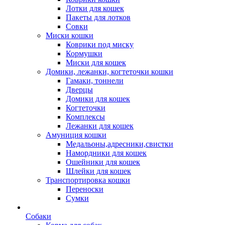
Лотки для кошек
Пакеты для лотков
Совки
Миски кошки
Коврики под миску
Кормушки
Миски для кошек
Домики, лежанки, когтеточки кошки
Гамаки, тоннели
Дверцы
Домики для кошек
Когтеточки
Комплексы
Лежанки для кошек
Амуниция кошки
Медальоны,адресники,свистки
Намордники для кошек
Ошейники для кошек
Шлейки для кошек
Транспортировка кошки
Переноски
Сумки
Собаки