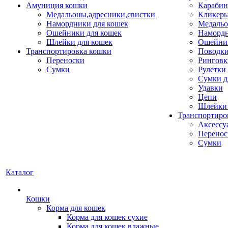
Амуниция кошки
Карабин
Медальоны,адресники,свистки
Кликеры
Намордники для кошек
Медальо
Ошейники для кошек
Наморд
Шлейки для кошек
Ошейник
Транспортировка кошки
Поводки
Переноски
Ринговк
Сумки
Рулетки
Сумки д
Удавки
Цепи
Шлейки 
Транспортиро
Аксессу
Перенос
Сумки
Каталог
Кошки
Корма для кошек
Корма для кошек сухие
Корма для кошек влажные