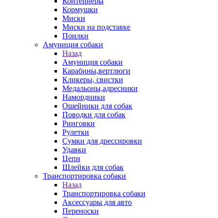
Контейнеры
Кормушки
Миски
Миски на подставке
Поилки
Амуниция собаки
Назад
Амуниция собаки
Карабины,вертлюги
Кликеры, свистки
Медальоны,адресники
Намордники
Ошейники для собак
Поводки для собак
Ринговки
Рулетки
Сумки для дрессировки
Удавки
Цепи
Шлейки для собак
Транспортировка собаки
Назад
Транспортировка собаки
Аксессуары для авто
Переноски