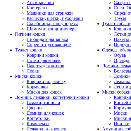
Антицарапки
Салфетк
Когтерезы
Спец. О
Машинки для стрижки
Спреи о
Расчески, щетки, пуходерки
Трусы
Скребницы, колтунорезы
Туалет собаки
Шампуни,кондиционеры
Коврик
Гигиена кошки
Лотки д
Ликвидаторы запаха
Пакеты 
Спреи отпугивающие
Подгузн
Туалет кошки
Одежда, обувь
Коврики кошки
Обувь
Лотки для кошек
Одежда
Пакеты для лотков
Домики, лежа
Совки
Вольеры
Миски кошки
Домики 
Коврики под миску
Лежанки
Кормушки
Лестни
Миски для кошек
Миски собаки
Домики, лежанки, когтеточки кошки
Коврики
Гамаки, тоннели
Контей
Дверцы
Кормуш
Домики для кошек
Миски
Когтеточки
Миски н
Комплексы
Поилки
Лежанки для кошек
Амуниция со