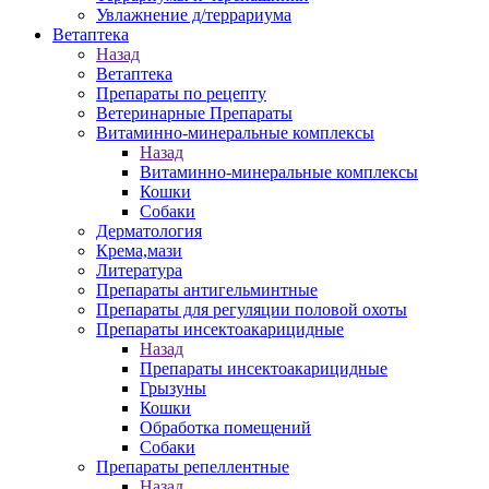
Увлажнение д/террариума
Ветаптека
Назад
Ветаптека
Препараты по рецепту
Ветеринарные Препараты
Витаминно-минеральные комплексы
Назад
Витаминно-минеральные комплексы
Кошки
Собаки
Дерматология
Крема,мази
Литература
Препараты антигельминтные
Препараты для регуляции половой охоты
Препараты инсектоакарицидные
Назад
Препараты инсектоакарицидные
Грызуны
Кошки
Обработка помещений
Собаки
Препараты репеллентные
Назад