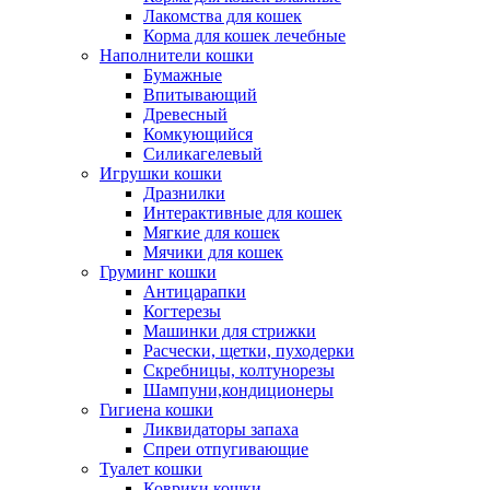
Лакомства для кошек
Корма для кошек лечебные
Наполнители кошки
Бумажные
Впитывающий
Древесный
Комкующийся
Силикагелевый
Игрушки кошки
Дразнилки
Интерактивные для кошек
Мягкие для кошек
Мячики для кошек
Груминг кошки
Антицарапки
Когтерезы
Машинки для стрижки
Расчески, щетки, пуходерки
Скребницы, колтунорезы
Шампуни,кондиционеры
Гигиена кошки
Ликвидаторы запаха
Спреи отпугивающие
Туалет кошки
Коврики кошки