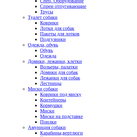
Спец. Оборудование
Спреи отпугивающие
Трусы
Туалет собаки
Коврики
Лотки для собак
Пакеты для лотков
Подгузники
Одежда, обувь
Обувь
Одежда
Домики, лежанки, клетки
Вольеры, палатки
Домики для собак
Лежанки для собак
Лестницы
Миски собаки
Коврики под миску
Контейнеры
Кормушки
Миски
Миски на подставке
Поилки
Амуниция собаки
Карабины,вертлюги