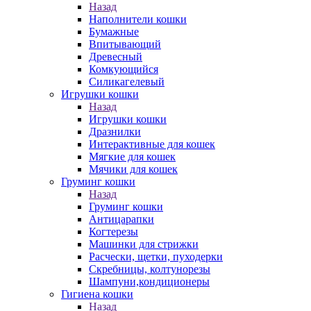
Назад
Наполнители кошки
Бумажные
Впитывающий
Древесный
Комкующийся
Силикагелевый
Игрушки кошки
Назад
Игрушки кошки
Дразнилки
Интерактивные для кошек
Мягкие для кошек
Мячики для кошек
Груминг кошки
Назад
Груминг кошки
Антицарапки
Когтерезы
Машинки для стрижки
Расчески, щетки, пуходерки
Скребницы, колтунорезы
Шампуни,кондиционеры
Гигиена кошки
Назад