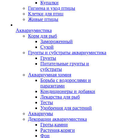
Купалки
Гигиена и уход птицы
Клетки для птиц
Живые птицы
Аквариумистика
Корм для рыб
Замороженный
Сухой
Грунты и субстраты аквариумистика
Грунты
Питательные грунты и
субстраты
Аквариумная химия
Борьба с водорослями и
паразитами
Кондиционеры и добавки
Лекарства для рыб
Тесты
Удобрения для растений
Аквариумы
Декорации аквариумистика
Гроты,камни
Растения,коряги
Фон