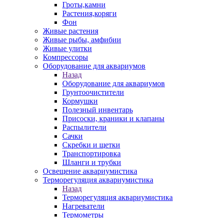
Гроты,камни
Растения,коряги
Фон
Живые растения
Живые рыбы, амфибии
Живые улитки
Компрессоры
Оборудование для аквариумов
Назад
Оборудование для аквариумов
Грунтоочистители
Кормушки
Полезный инвентарь
Присоски, краники и клапаны
Распылители
Сачки
Скребки и щетки
Транспортировка
Шланги и трубки
Освещение аквариумистика
Терморегуляция аквариумистика
Назад
Терморегуляция аквариумистика
Нагреватели
Термометры