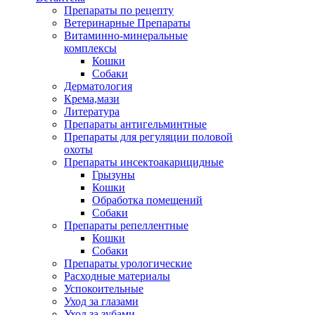
Препараты по рецепту
Ветеринарные Препараты
Витаминно-минеральные
комплексы
Кошки
Собаки
Дерматология
Крема,мази
Литература
Препараты антигельминтные
Препараты для регуляции половой
охоты
Препараты инсектоакарицидные
Грызуны
Кошки
Обработка помещений
Собаки
Препараты репеллентные
Кошки
Собаки
Препараты урологические
Расходные материалы
Успокоительные
Уход за глазами
Уход за зубами