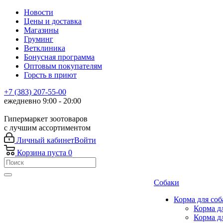
Новости
Цены и доставка
Магазины
Груминг
Ветклиника
Бонусная программа
Оптовым покупателям
Горсть в приют
+7 (383) 207-55-00
ежедневно 9:00 - 20:00
Гипермаркет зоотоваров
с лучшим ассортиментом
Личный кабинет
Войти
Корзина
пуста
0
Собаки
Корма для соб
Корма д
Корма д