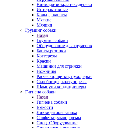
Винил,резина,латекс,дерево
Интерактивные
Кольца, канаты
Мягкие
Мячики
Груминг собаки
Назад
Груминг собаки
Оборудование для грумеров
Банты,резинки
Когтерезы
Краски
Машинки для стрижки
Ножницы
Расчески, щетки, пуходерки
Скребницы, колтунорезы
Шампуни,кондиционеры
Гигиена собаки
Назад
Гигиена собаки
Емкости
Ликвидаторы запаха
Салфетки,мыло,кремы
Спец. Оборудование
Спреи отпугивающие