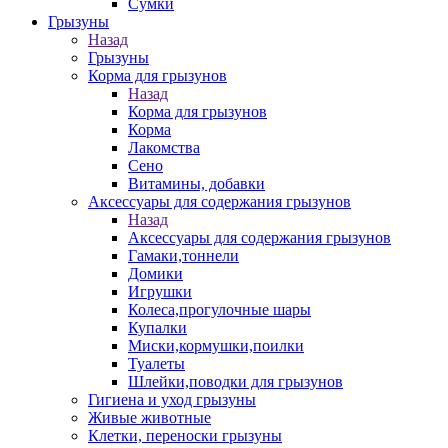
Сумки
Грызуны
Назад
Грызуны
Корма для грызунов
Назад
Корма для грызунов
Корма
Лакомства
Сено
Витамины, добавки
Аксессуары для содержания грызунов
Назад
Аксессуары для содержания грызунов
Гамаки,тоннели
Домики
Игрушки
Колеса,прогулочные шары
Купалки
Миски,кормушки,поилки
Туалеты
Шлейки,поводки для грызунов
Гигиена и уход грызуны
Живые животные
Клетки, переноски грызуны