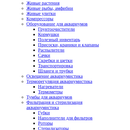
Живые растения
Живые рыбы, амфибии
Живые улитки
Компрессоры
Оборудование для аквариумов
Грунтоочистители
Кормушки
Полезный инвентарь
Присоски, краники и клапаны
Распылители
Сачки
Скребки и щетки
Транспортировка
Шланги и трубки
Освещение аквариумистика
Терморегуляция аквариумистика
Нагреватели
Термометры
Тумбы для аквариумов
Фильтрация и стерилизация
аквариумистика
Губки
Наполнители для фильтров
Роторы
Стерилизаторы