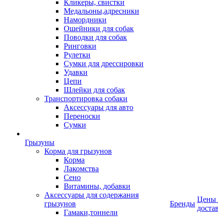
Кликеры, свистки
Медальоны,адресники
Намордники
Ошейники для собак
Поводки для собак
Ринговки
Рулетки
Сумки для дрессировки
Удавки
Цепи
Шлейки для собак
Транспортировка собаки
Аксессуары для авто
Переноски
Сумки
Грызуны
Корма для грызунов
Корма
Лакомства
Сено
Витамины, добавки
Аксессуары для содержания
Цены
грызунов
Бренды
доста
Гамаки,тоннели