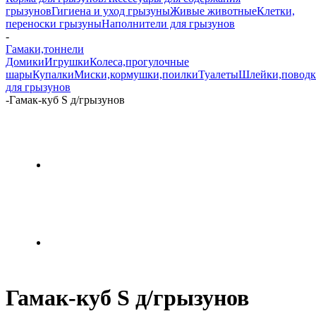
грызунов
Гигиена и уход грызуны
Живые животные
Клетки,
переноски грызуны
Наполнители для грызунов
-
Гамаки,тоннели
Домики
Игрушки
Колеса,прогулочные
шары
Купалки
Миски,кормушки,поилки
Туалеты
Шлейки,повод
для грызунов
-
Гамак-куб S д/грызунов
Гамак-куб S д/грызунов