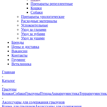
Препараты репеллентные
Кошки
Собаки
Препараты урологические
Расходные материалы
Успокоительные
Уход за глазами
Уход за зубами
Уход за ушами
Бренды
Цены и доставка
Вакансии
Контакты
Груминг
Ветклиника
Главная
-
Каталог
-
Грызуны
Кошки
Собаки
Грызуны
Птицы
Аквариумистика
Террариумистик
-
Аксессуары для содержания грызунов
Корма для грызунов
Аксессуары для содержания