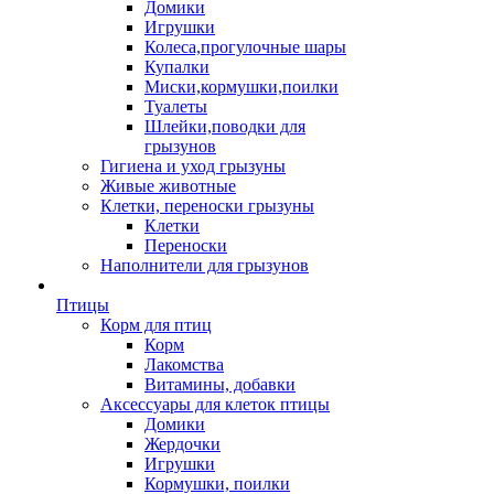
Домики
Игрушки
Колеса,прогулочные шары
Купалки
Миски,кормушки,поилки
Туалеты
Шлейки,поводки для
грызунов
Гигиена и уход грызуны
Живые животные
Клетки, переноски грызуны
Клетки
Переноски
Наполнители для грызунов
Птицы
Корм для птиц
Корм
Лакомства
Витамины, добавки
Аксессуары для клеток птицы
Домики
Жердочки
Игрушки
Кормушки, поилки