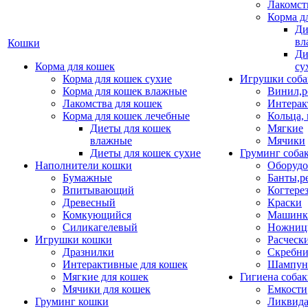
Лакомст
Корма д
Ди
вл
Кошки
Ди
Корма для кошек
су
Корма для кошек сухие
Игрушки соба
Корма для кошек влажные
Винил,р
Лакомства для кошек
Интерак
Корма для кошек лечебные
Кольца,
Диеты для кошек
Мягкие
влажные
Мячики
Диеты для кошек сухие
Груминг соба
Наполнители кошки
Оборудо
Бумажные
Банты,р
Впитывающий
Когтере
Древесный
Краски
Комкующийся
Машинки
Силикагелевый
Ножни
Игрушки кошки
Расческ
Дразнилки
Скребни
Интерактивные для кошек
Шампун
Мягкие для кошек
Гигиена соба
Мячики для кошек
Емкости
Груминг кошки
Ликвида