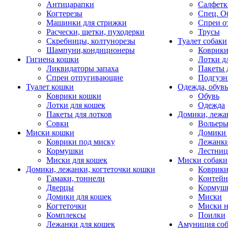
Антицарапки
Салфетк
Когтерезы
Спец. О
Машинки для стрижки
Спреи о
Расчески, щетки, пуходерки
Трусы
Скребницы, колтунорезы
Туалет собаки
Шампуни,кондиционеры
Коврик
Гигиена кошки
Лотки д
Ликвидаторы запаха
Пакеты 
Спреи отпугивающие
Подгузн
Туалет кошки
Одежда, обувь
Коврики кошки
Обувь
Лотки для кошек
Одежда
Пакеты для лотков
Домики, лежа
Совки
Вольеры
Миски кошки
Домики 
Коврики под миску
Лежанки
Кормушки
Лестни
Миски для кошек
Миски собаки
Домики, лежанки, когтеточки кошки
Коврики
Гамаки, тоннели
Контей
Дверцы
Кормуш
Домики для кошек
Миски
Когтеточки
Миски н
Комплексы
Поилки
Лежанки для кошек
Амуниция со