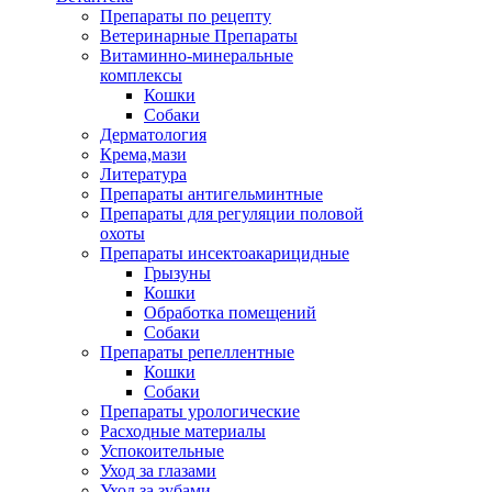
Препараты по рецепту
Ветеринарные Препараты
Витаминно-минеральные
комплексы
Кошки
Собаки
Дерматология
Крема,мази
Литература
Препараты антигельминтные
Препараты для регуляции половой
охоты
Препараты инсектоакарицидные
Грызуны
Кошки
Обработка помещений
Собаки
Препараты репеллентные
Кошки
Собаки
Препараты урологические
Расходные материалы
Успокоительные
Уход за глазами
Уход за зубами