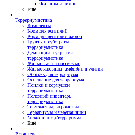
Фильтры и помпы
Ещё
Террариумистика
Комплекты
Корм для рептилий
Корм для рептилий живой
Грунты и субстраты
террариумистика
Декорации и укрытия
террариумистика
Живые змеи и насекомые
Живые ящерицы, амфибии и улитки
Обогрев для террариума
Освещение для террариума
Поилки и кормушки
террариумистика
Полезный инвентарь
террариумистика
Термометры,гигрометры
Террариумы и черепашники
Увлажнение д/террариума
Ещё
Ветаптека