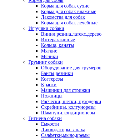
Корма для собак
Корма для собак сухие
Корма для собак влажные
Лакомства для собак
Корма для собак лечебные
Игрушки собаки
Винил,резина,латекс,дерево
Интерактивные
Кольца, канаты
Мягкие
Мячики
Груминг собаки
Оборудование для грумеров
Банты,резинки
Когтерезы
Краски
Машинки для стрижки
Ножницы
Расчески, щетки, пуходерки
Скребницы, колтунорезы
Шампуни,кондиционеры
Гигиена собаки
Емкости
Ликвидаторы запаха
Салфетки,мыло,кремы