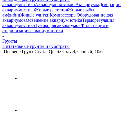
аквариумистика
Аквариумная химия
Аквариумы
Декорации
аквариумистика
Живые растения
Живые рыбы,
амфибии
Живые улитки
Компрессоры
Оборудование для
аквариумов
Освещение аквариумистика
Терморегуляция
аквариумистика
Тумбы для аквариумов
Фильтрация и
стерилизация аквариумистика
-
Грунты
Питательные грунты и субстраты
-
Dennerle Грунт Crystal Quartz Gravel, черный, 10кг