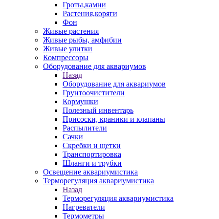
Гроты,камни
Растения,коряги
Фон
Живые растения
Живые рыбы, амфибии
Живые улитки
Компрессоры
Оборудование для аквариумов
Назад
Оборудование для аквариумов
Грунтоочистители
Кормушки
Полезный инвентарь
Присоски, краники и клапаны
Распылители
Сачки
Скребки и щетки
Транспортировка
Шланги и трубки
Освещение аквариумистика
Терморегуляция аквариумистика
Назад
Терморегуляция аквариумистика
Нагреватели
Термометры