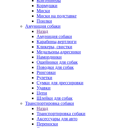
Контейнеры
Кормушки
Миски
Миски на подставке
Поилки
Амуниция собаки
Назад
Амуниция собаки
Карабины,вертлюги
Кликеры, свистки
Медальоны,адресники
Намордники
Ошейники для собак
Поводки для собак
Ринговки
Рулетки
Сумки для дрессировки
Удавки
Цепи
Шлейки для собак
Транспортировка собаки
Назад
Транспортировка собаки
Аксессуары для авто
Переноски