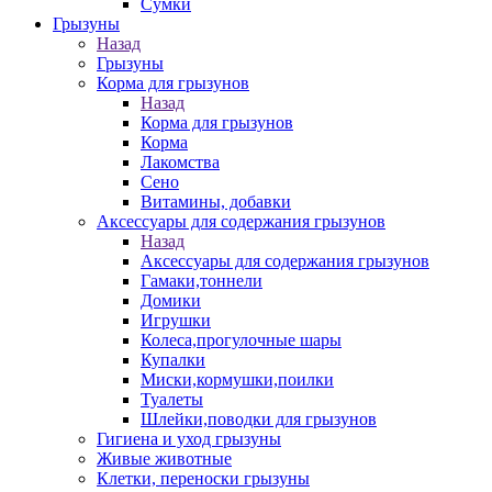
Сумки
Грызуны
Назад
Грызуны
Корма для грызунов
Назад
Корма для грызунов
Корма
Лакомства
Сено
Витамины, добавки
Аксессуары для содержания грызунов
Назад
Аксессуары для содержания грызунов
Гамаки,тоннели
Домики
Игрушки
Колеса,прогулочные шары
Купалки
Миски,кормушки,поилки
Туалеты
Шлейки,поводки для грызунов
Гигиена и уход грызуны
Живые животные
Клетки, переноски грызуны