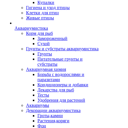
Купалки
Гигиена и уход птицы
Клетки для птиц
Живые птицы
Аквариумистика
Корм для рыб
Замороженный
Сухой
Грунты и субстраты аквариумистика
Грунты
Питательные грунты и
субстраты
Аквариумная химия
Борьба с водорослями и
паразитами
Кондиционеры и добавки
Лекарства для рыб
Тесты
Удобрения для растений
Аквариумы
Декорации аквариумистика
Гроты,камни
Растения,коряги
Фон