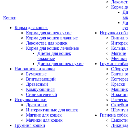
Лакомст
Корма д
Ди
вл
Кошки
Ди
Корма для кошек
су
Корма для кошек сухие
Игрушки соба
Корма для кошек влажные
Винил,р
Лакомства для кошек
Интерак
Корма для кошек лечебные
Кольца,
Диеты для кошек
Мягкие
влажные
Мячики
Диеты для кошек сухие
Груминг соба
Наполнители кошки
Оборудо
Бумажные
Банты,р
Впитывающий
Когтере
Древесный
Краски
Комкующийся
Машинки
Силикагелевый
Ножни
Игрушки кошки
Расческ
Дразнилки
Скребни
Интерактивные для кошек
Шампун
Мягкие для кошек
Гигиена соба
Мячики для кошек
Емкости
Груминг кошки
Ликвида