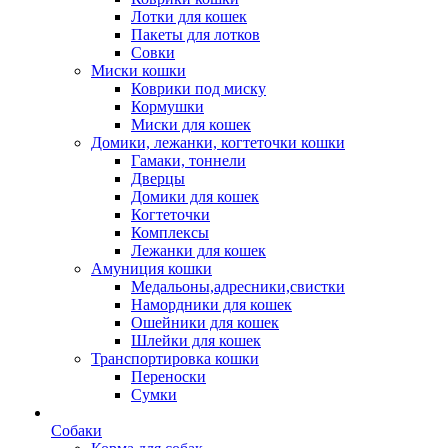
Лотки для кошек
Пакеты для лотков
Совки
Миски кошки
Коврики под миску
Кормушки
Миски для кошек
Домики, лежанки, когтеточки кошки
Гамаки, тоннели
Дверцы
Домики для кошек
Когтеточки
Комплексы
Лежанки для кошек
Амуниция кошки
Медальоны,адресники,свистки
Намордники для кошек
Ошейники для кошек
Шлейки для кошек
Транспортировка кошки
Переноски
Сумки
Собаки