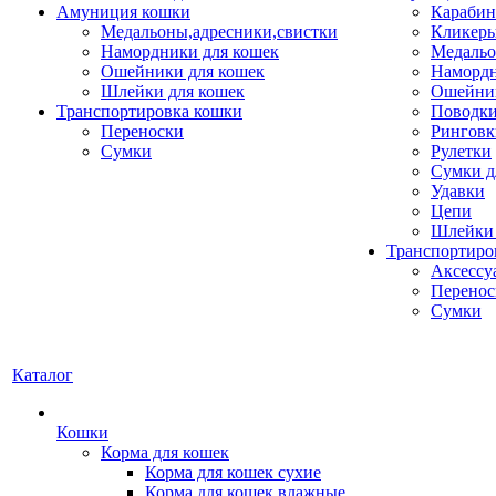
Амуниция кошки
Карабин
Медальоны,адресники,свистки
Кликеры
Намордники для кошек
Медальо
Ошейники для кошек
Наморд
Шлейки для кошек
Ошейник
Транспортировка кошки
Поводки
Переноски
Ринговк
Сумки
Рулетки
Сумки д
Удавки
Цепи
Шлейки 
Транспортиро
Аксессу
Перенос
Сумки
Каталог
Кошки
Корма для кошек
Корма для кошек сухие
Корма для кошек влажные