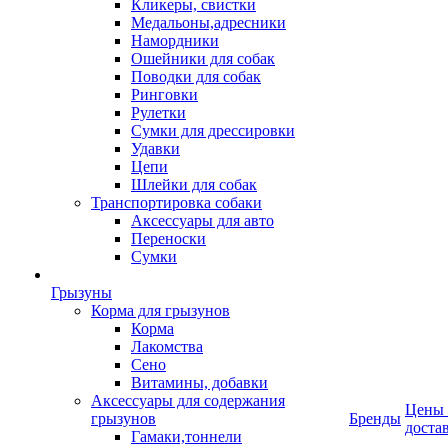
Кликеры, свистки
Медальоны,адресники
Намордники
Ошейники для собак
Поводки для собак
Ринговки
Рулетки
Сумки для дрессировки
Удавки
Цепи
Шлейки для собак
Транспортировка собаки
Аксессуары для авто
Переноски
Сумки
Грызуны
Корма для грызунов
Корма
Лакомства
Сено
Витамины, добавки
Аксессуары для содержания
Цены
грызунов
Бренды
доста
Гамаки,тоннели