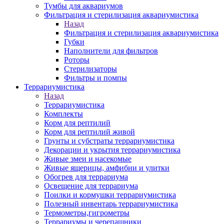
Тумбы для аквариумов
Фильтрация и стерилизация аквариумистика
Назад
Фильтрация и стерилизация аквариумистика
Губки
Наполнители для фильтров
Роторы
Стерилизаторы
Фильтры и помпы
Террариумистика
Назад
Террариумистика
Комплекты
Корм для рептилий
Корм для рептилий живой
Грунты и субстраты террариумистика
Декорации и укрытия террариумистика
Живые змеи и насекомые
Живые ящерицы, амфибии и улитки
Обогрев для террариума
Освещение для террариума
Поилки и кормушки террариумистика
Полезный инвентарь террариумистика
Термометры,гигрометры
Террариумы и черепашники