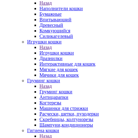
Назад
Наполнители кошки
Бумажные
Впитывающий
Древесный
Комкующийся
Силикагелевый
Игрушки кошки
Назад
Игрушки кошки
Дразнилки
Интерактивные для кошек
Мягкие для кошек
Мячики для кошек
Груминг кошки
Назад
Груминг кошки
Антицарапки
Когтерезы
Машинки для стрижки
Расчески, щетки, пуходерки
Скребницы, колтунорезы
Шампуни,кондиционеры
Гигиена кошки
Назад