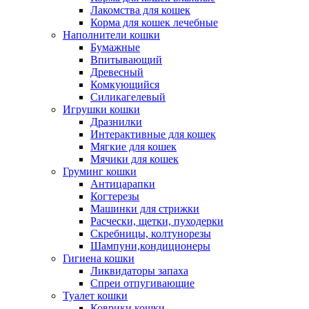
Лакомства для кошек
Корма для кошек лечебные
Наполнители кошки
Бумажные
Впитывающий
Древесный
Комкующийся
Силикагелевый
Игрушки кошки
Дразнилки
Интерактивные для кошек
Мягкие для кошек
Мячики для кошек
Груминг кошки
Антицарапки
Когтерезы
Машинки для стрижки
Расчески, щетки, пуходерки
Скребницы, колтунорезы
Шампуни,кондиционеры
Гигиена кошки
Ликвидаторы запаха
Спреи отпугивающие
Туалет кошки
Коврики кошки