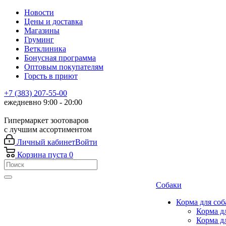
Новости
Цены и доставка
Магазины
Груминг
Ветклиника
Бонусная программа
Оптовым покупателям
Горсть в приют
+7 (383) 207-55-00
ежедневно 9:00 - 20:00
Гипермаркет зоотоваров
с лучшим ассортиментом
Личный кабинет
Войти
Корзина
пуста
0
Собаки
Корма для соб
Корма д
Корма д