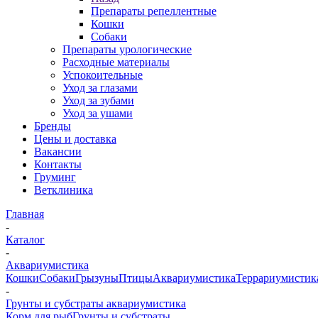
Препараты репеллентные
Кошки
Собаки
Препараты урологические
Расходные материалы
Успокоительные
Уход за глазами
Уход за зубами
Уход за ушами
Бренды
Цены и доставка
Вакансии
Контакты
Груминг
Ветклиника
Главная
-
Каталог
-
Аквариумистика
Кошки
Собаки
Грызуны
Птицы
Аквариумистика
Террариумистик
-
Грунты и субстраты аквариумистика
Корм для рыб
Грунты и субстраты