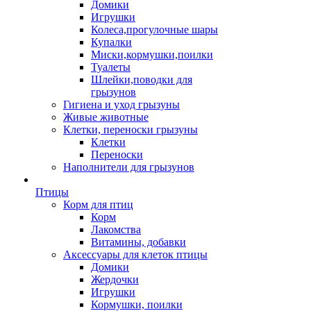
Домики
Игрушки
Колеса,прогулочные шары
Купалки
Миски,кормушки,поилки
Туалеты
Шлейки,поводки для
грызунов
Гигиена и уход грызуны
Живые животные
Клетки, переноски грызуны
Клетки
Переноски
Наполнители для грызунов
Птицы
Корм для птиц
Корм
Лакомства
Витамины, добавки
Аксессуары для клеток птицы
Домики
Жердочки
Игрушки
Кормушки, поилки