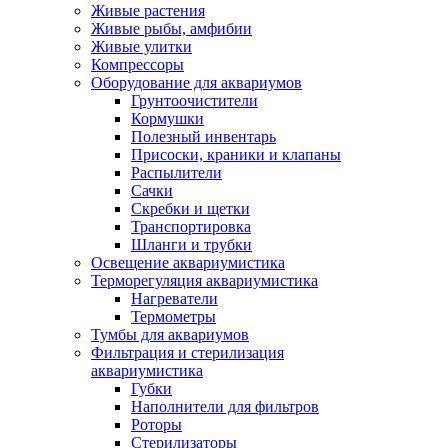
Живые растения
Живые рыбы, амфибии
Живые улитки
Компрессоры
Оборудование для аквариумов
Грунтоочистители
Кормушки
Полезный инвентарь
Присоски, краники и клапаны
Распылители
Сачки
Скребки и щетки
Транспортировка
Шланги и трубки
Освещение аквариумистика
Терморегуляция аквариумистика
Нагреватели
Термометры
Тумбы для аквариумов
Фильтрация и стерилизация
аквариумистика
Губки
Наполнители для фильтров
Роторы
Стерилизаторы