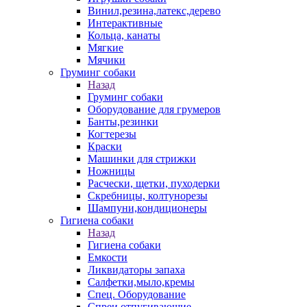
Винил,резина,латекс,дерево
Интерактивные
Кольца, канаты
Мягкие
Мячики
Груминг собаки
Назад
Груминг собаки
Оборудование для грумеров
Банты,резинки
Когтерезы
Краски
Машинки для стрижки
Ножницы
Расчески, щетки, пуходерки
Скребницы, колтунорезы
Шампуни,кондиционеры
Гигиена собаки
Назад
Гигиена собаки
Емкости
Ликвидаторы запаха
Салфетки,мыло,кремы
Спец. Оборудование
Спреи отпугивающие