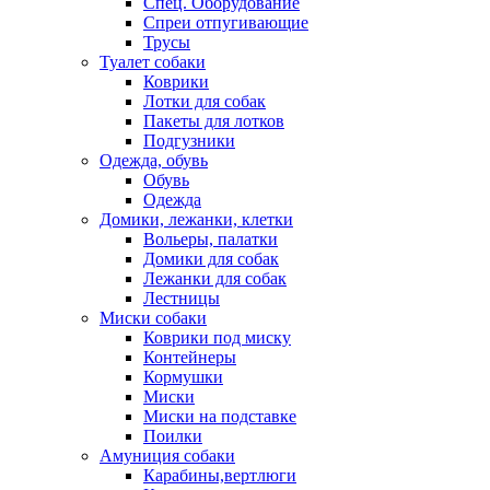
Спец. Оборудование
Спреи отпугивающие
Трусы
Туалет собаки
Коврики
Лотки для собак
Пакеты для лотков
Подгузники
Одежда, обувь
Обувь
Одежда
Домики, лежанки, клетки
Вольеры, палатки
Домики для собак
Лежанки для собак
Лестницы
Миски собаки
Коврики под миску
Контейнеры
Кормушки
Миски
Миски на подставке
Поилки
Амуниция собаки
Карабины,вертлюги