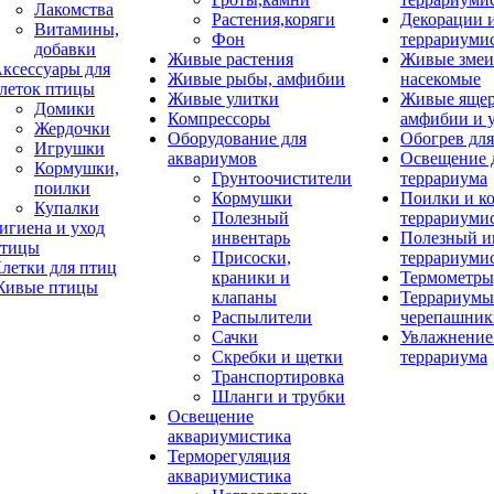
Лакомства
Растения,коряги
Декорации 
Витамины,
Фон
террариуми
добавки
Живые растения
Живые змеи
ксессуары для
Живые рыбы, амфибии
насекомые
леток птицы
Живые улитки
Живые яще
Домики
Компрессоры
амфибии и 
Жердочки
Оборудование для
Обогрев для
Игрушки
аквариумов
Освещение 
Кормушки,
Грунтоочистители
террариума
поилки
Кормушки
Поилки и к
Купалки
Полезный
террариуми
игиена и уход
инвентарь
Полезный и
тицы
Присоски,
террариуми
летки для птиц
краники и
Термометры
ивые птицы
клапаны
Террариумы
Распылители
черепашник
Сачки
Увлажнение 
Скребки и щетки
террариума
Транспортировка
Шланги и трубки
Освещение
аквариумистика
Терморегуляция
аквариумистика