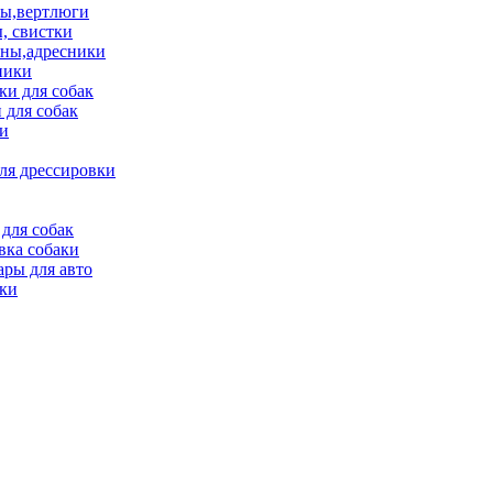
ы,вертлюги
, свистки
ны,адресники
ники
и для собак
 для собак
и
ля дрессировки
для собак
вка собаки
ары для авто
ки