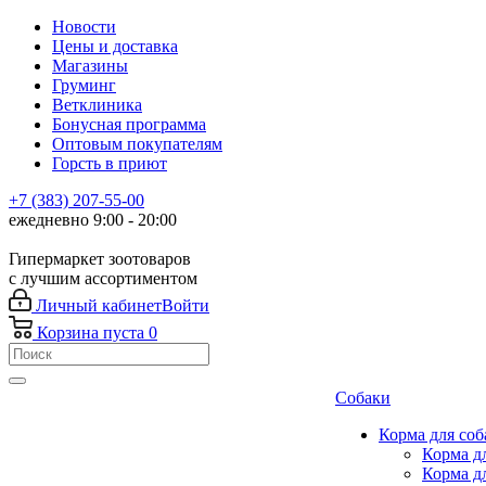
Новости
Цены и доставка
Магазины
Груминг
Ветклиника
Бонусная программа
Оптовым покупателям
Горсть в приют
+7 (383) 207-55-00
ежедневно 9:00 - 20:00
Гипермаркет зоотоваров
с лучшим ассортиментом
Личный кабинет
Войти
Корзина
пуста
0
Собаки
Корма для соб
Корма д
Корма д