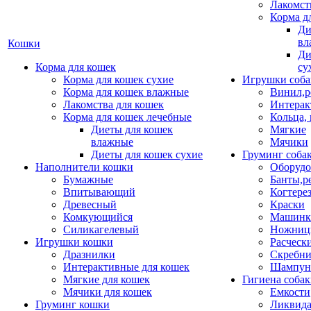
Лакомст
Корма д
Ди
вл
Кошки
Ди
Корма для кошек
су
Корма для кошек сухие
Игрушки соба
Корма для кошек влажные
Винил,р
Лакомства для кошек
Интерак
Корма для кошек лечебные
Кольца,
Диеты для кошек
Мягкие
влажные
Мячики
Диеты для кошек сухие
Груминг соба
Наполнители кошки
Оборудо
Бумажные
Банты,р
Впитывающий
Когтере
Древесный
Краски
Комкующийся
Машинки
Силикагелевый
Ножни
Игрушки кошки
Расческ
Дразнилки
Скребни
Интерактивные для кошек
Шампун
Мягкие для кошек
Гигиена соба
Мячики для кошек
Емкости
Груминг кошки
Ликвида