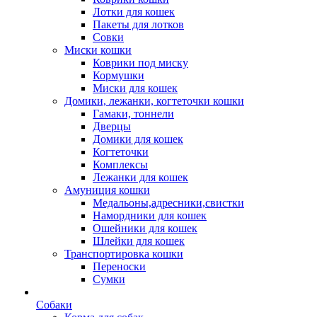
Лотки для кошек
Пакеты для лотков
Совки
Миски кошки
Коврики под миску
Кормушки
Миски для кошек
Домики, лежанки, когтеточки кошки
Гамаки, тоннели
Дверцы
Домики для кошек
Когтеточки
Комплексы
Лежанки для кошек
Амуниция кошки
Медальоны,адресники,свистки
Намордники для кошек
Ошейники для кошек
Шлейки для кошек
Транспортировка кошки
Переноски
Сумки
Собаки