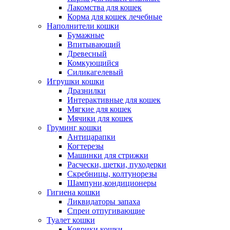
Лакомства для кошек
Корма для кошек лечебные
Наполнители кошки
Бумажные
Впитывающий
Древесный
Комкующийся
Силикагелевый
Игрушки кошки
Дразнилки
Интерактивные для кошек
Мягкие для кошек
Мячики для кошек
Груминг кошки
Антицарапки
Когтерезы
Машинки для стрижки
Расчески, щетки, пуходерки
Скребницы, колтунорезы
Шампуни,кондиционеры
Гигиена кошки
Ликвидаторы запаха
Спреи отпугивающие
Туалет кошки
Коврики кошки