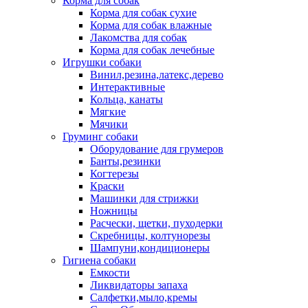
Корма для собак
Корма для собак сухие
Корма для собак влажные
Лакомства для собак
Корма для собак лечебные
Игрушки собаки
Винил,резина,латекс,дерево
Интерактивные
Кольца, канаты
Мягкие
Мячики
Груминг собаки
Оборудование для грумеров
Банты,резинки
Когтерезы
Краски
Машинки для стрижки
Ножницы
Расчески, щетки, пуходерки
Скребницы, колтунорезы
Шампуни,кондиционеры
Гигиена собаки
Емкости
Ликвидаторы запаха
Салфетки,мыло,кремы