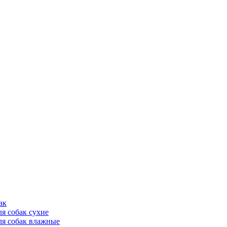
ак
ля собак сухие
ля собак влажные