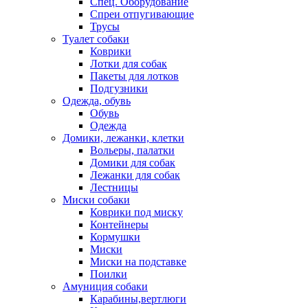
Спец. Оборудование
Спреи отпугивающие
Трусы
Туалет собаки
Коврики
Лотки для собак
Пакеты для лотков
Подгузники
Одежда, обувь
Обувь
Одежда
Домики, лежанки, клетки
Вольеры, палатки
Домики для собак
Лежанки для собак
Лестницы
Миски собаки
Коврики под миску
Контейнеры
Кормушки
Миски
Миски на подставке
Поилки
Амуниция собаки
Карабины,вертлюги