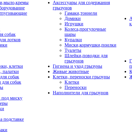
и,мыло,кремы
Аксессуары для содержания
борудование
грызунов
тпугивающие
Гамаки,тоннели
Домики
А
Игрушки
к
и
Колеса,прогулочные
ля собак
шары
для лотков
Купалки
ики
Миски,кормушки,поилки
Туалеты
Шлейки,поводки для
грызунов
Г
нки, клетки
Гигиена и уход грызуны
п
, палатки
Живые животные
К
для собак
Клетки, переноски грызуны
Ж
 для собак
Клетки
цы
Переноски
Наполнители для грызунов
 под миску
неры
ки
а подставке
баки