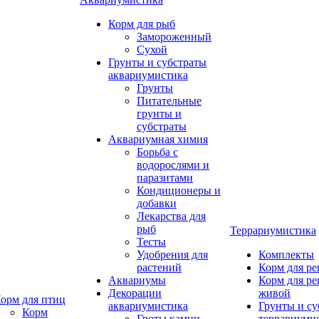
Корм для рыб
Замороженный
Сухой
Грунты и субстраты
аквариумистика
Грунты
Питательные
грунты и
субстраты
Аквариумная химия
Борьба с
водорослями и
паразитами
Кондиционеры и
добавки
Лекарства для
рыб
Террариумистика
Тесты
Удобрения для
Комплекты
растений
Корм для р
Аквариумы
Корм для р
Декорации
живой
орм для птиц
аквариумистика
Грунты и су
Корм
Гроты,камни
террариуми