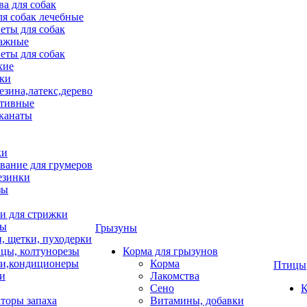
ва для собак
ля собак лечебные
еты для собак
ажные
еты для собак
хие
ки
езина,латекс,дерево
тивные
 канаты
ки
вание для грумеров
езинки
зы
 для стрижки
цы
Грызуны
и, щетки, пуходерки
цы, колтунорезы
Корма для грызунов
и,кондиционеры
Корма
Птицы
ки
Лакомства
Сено
К
торы запаха
Витамины, добавки