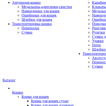
Амуниция кошки
Карабин
Медальоны,адресники,свистки
Кликеры
Намордники для кошек
Медальо
Ошейники для кошек
Наморд
Шлейки для кошек
Ошейник
Транспортировка кошки
Поводки
Переноски
Ринговк
Сумки
Рулетки
Сумки д
Удавки
Цепи
Шлейки 
Транспортиро
Аксессу
Перенос
Сумки
Каталог
Кошки
Корма для кошек
Корма для кошек сухие
Корма для кошек влажные