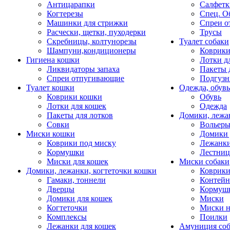
Антицарапки
Салфетк
Когтерезы
Спец. О
Машинки для стрижки
Спреи о
Расчески, щетки, пуходерки
Трусы
Скребницы, колтунорезы
Туалет собаки
Шампуни,кондиционеры
Коврик
Гигиена кошки
Лотки д
Ликвидаторы запаха
Пакеты 
Спреи отпугивающие
Подгузн
Туалет кошки
Одежда, обувь
Коврики кошки
Обувь
Лотки для кошек
Одежда
Пакеты для лотков
Домики, лежа
Совки
Вольеры
Миски кошки
Домики 
Коврики под миску
Лежанки
Кормушки
Лестни
Миски для кошек
Миски собаки
Домики, лежанки, когтеточки кошки
Коврики
Гамаки, тоннели
Контей
Дверцы
Кормуш
Домики для кошек
Миски
Когтеточки
Миски н
Комплексы
Поилки
Лежанки для кошек
Амуниция со