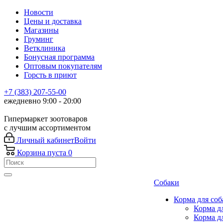
Новости
Цены и доставка
Магазины
Груминг
Ветклиника
Бонусная программа
Оптовым покупателям
Горсть в приют
+7 (383) 207-55-00
ежедневно 9:00 - 20:00
Гипермаркет зоотоваров
с лучшим ассортиментом
Личный кабинет
Войти
Корзина
пуста
0
Собаки
Корма для соб
Корма д
Корма д