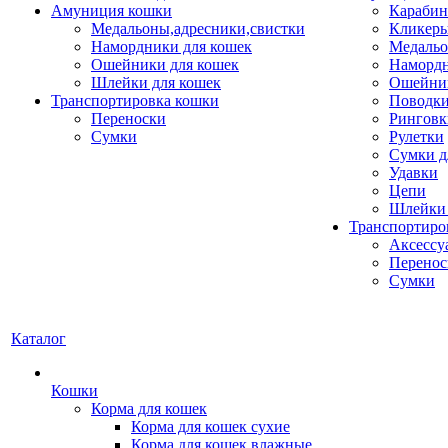
Амуниция кошки
Карабин
Медальоны,адресники,свистки
Кликеры
Намордники для кошек
Медальо
Ошейники для кошек
Наморд
Шлейки для кошек
Ошейник
Транспортировка кошки
Поводки
Переноски
Ринговк
Сумки
Рулетки
Сумки д
Удавки
Цепи
Шлейки 
Транспортиро
Аксессу
Перенос
Сумки
Каталог
Кошки
Корма для кошек
Корма для кошек сухие
Корма для кошек влажные