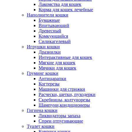
Лакомства для кошек
Корма для кошек лечебные
Наполнители кошки
Бумажные
Впитывающий
Древесный
Комкующийся
Силикагелевый
Игрушки кошки
Дразнилки
Интерактивные для кошек
Мягкие для кошек
Мячики для кошек
Груминг кошки
Антицарапки
Когтерезы
Машинки для стрижки
Расчески, щетки, пуходерки
Скребницы, колтунорезы
Шампуни,кондиционеры
Гигиена кошки
Ликвидаторы запаха
Спреи отпугивающие
Туалет кошки
Коврики кошки