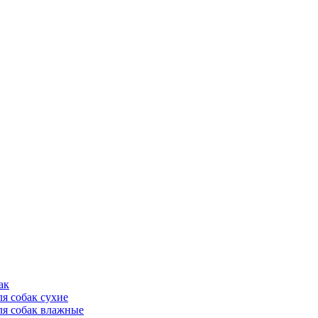
ак
ля собак сухие
ля собак влажные