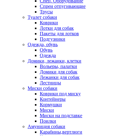
Спец. Оборудование
Спреи отпугивающие
Трусы
Туалет собаки
Коврики
Лотки для собак
Пакеты для лотков
Подгузники
Одежда, обувь
Обувь
Одежда
Домики, лежанки, клетки
Вольеры, палатки
Домики для собак
Лежанки для собак
Лестницы
Миски собаки
Коврики под миску
Контейнеры
Кормушки
Миски
Миски на подставке
Поилки
Амуниция собаки
Карабины,вертлюги