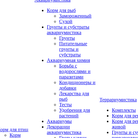
Корм для рыб
Замороженный
Сухой
Грунты и субстраты
аквариумистика
Грунты
Питательные
грунты и
субстраты
Аквариумная химия
Борьба с
водорослями и
паразитами
Кондиционеры и
добавки
Лекарства для
рыб
Террариумистика
Тесты
Удобрения для
Комплекты
растений
Корм для р
Аквариумы
Корм для р
Декорации
живой
орм для птиц
аквариумистика
Грунты и су
Корм
Гроты,камни
террариуми