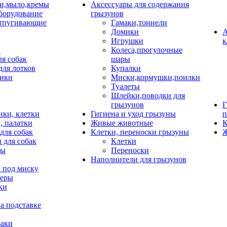
и,мыло,кремы
Аксессуары для содержания
борудование
грызунов
тпугивающие
Гамаки,тоннели
Домики
А
Игрушки
к
и
Колеса,прогулочные
ля собак
шары
для лотков
Купалки
ики
Миски,кормушки,поилки
Туалеты
Шлейки,поводки для
грызунов
Г
нки, клетки
Гигиена и уход грызуны
п
, палатки
Живые животные
К
для собак
Клетки, переноски грызуны
Ж
 для собак
Клетки
цы
Переноски
Наполнители для грызунов
 под миску
неры
ки
а подставке
баки