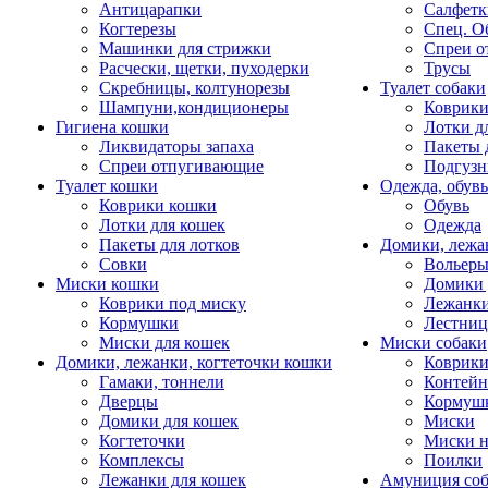
Антицарапки
Салфетк
Когтерезы
Спец. О
Машинки для стрижки
Спреи о
Расчески, щетки, пуходерки
Трусы
Скребницы, колтунорезы
Туалет собаки
Шампуни,кондиционеры
Коврик
Гигиена кошки
Лотки д
Ликвидаторы запаха
Пакеты 
Спреи отпугивающие
Подгузн
Туалет кошки
Одежда, обувь
Коврики кошки
Обувь
Лотки для кошек
Одежда
Пакеты для лотков
Домики, лежа
Совки
Вольеры
Миски кошки
Домики 
Коврики под миску
Лежанки
Кормушки
Лестни
Миски для кошек
Миски собаки
Домики, лежанки, когтеточки кошки
Коврики
Гамаки, тоннели
Контей
Дверцы
Кормуш
Домики для кошек
Миски
Когтеточки
Миски н
Комплексы
Поилки
Лежанки для кошек
Амуниция со