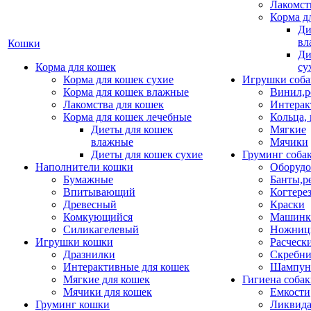
Лакомст
Корма д
Ди
вл
Кошки
Ди
Корма для кошек
су
Корма для кошек сухие
Игрушки соба
Корма для кошек влажные
Винил,р
Лакомства для кошек
Интерак
Корма для кошек лечебные
Кольца,
Диеты для кошек
Мягкие
влажные
Мячики
Диеты для кошек сухие
Груминг соба
Наполнители кошки
Оборудо
Бумажные
Банты,р
Впитывающий
Когтере
Древесный
Краски
Комкующийся
Машинки
Силикагелевый
Ножни
Игрушки кошки
Расческ
Дразнилки
Скребни
Интерактивные для кошек
Шампун
Мягкие для кошек
Гигиена соба
Мячики для кошек
Емкости
Груминг кошки
Ликвида