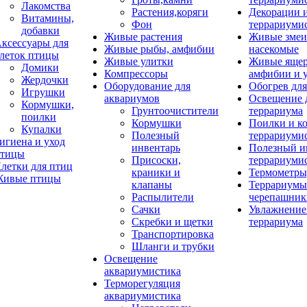
Лакомства
Растения,коряги
Декорации 
Витамины,
Фон
террариуми
добавки
Живые растения
Живые змеи
ксессуары для
Живые рыбы, амфибии
насекомые
леток птицы
Живые улитки
Живые яще
Домики
Компрессоры
амфибии и 
Жердочки
Оборудование для
Обогрев для
Игрушки
аквариумов
Освещение 
Кормушки,
Грунтоочистители
террариума
поилки
Кормушки
Поилки и к
Купалки
Полезный
террариуми
игиена и уход
инвентарь
Полезный и
тицы
Присоски,
террариуми
летки для птиц
краники и
Термометры
ивые птицы
клапаны
Террариумы
Распылители
черепашник
Сачки
Увлажнение 
Скребки и щетки
террариума
Транспортировка
Шланги и трубки
Освещение
аквариумистика
Терморегуляция
аквариумистика