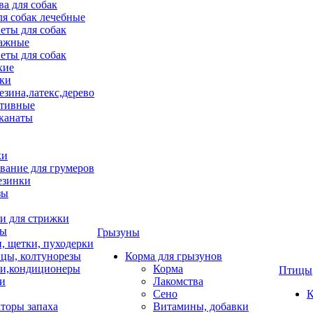
ва для собак
ля собак лечебные
еты для собак
ажные
еты для собак
хие
ки
езина,латекс,дерево
тивные
 канаты
ки
вание для грумеров
езинки
зы
 для стрижки
цы
Грызуны
и, щетки, пуходерки
цы, колтунорезы
Корма для грызунов
и,кондиционеры
Корма
Птицы
ки
Лакомства
Сено
К
торы запаха
Витамины, добавки