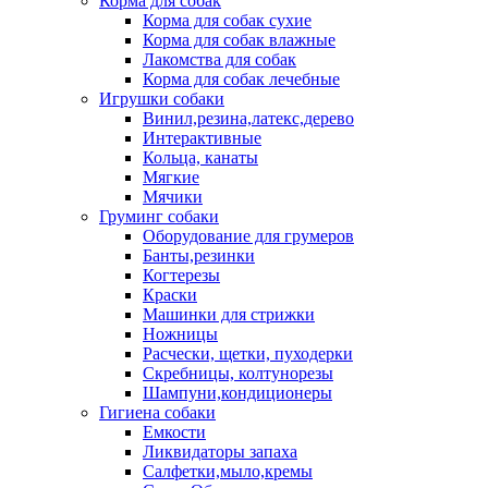
Корма для собак
Корма для собак сухие
Корма для собак влажные
Лакомства для собак
Корма для собак лечебные
Игрушки собаки
Винил,резина,латекс,дерево
Интерактивные
Кольца, канаты
Мягкие
Мячики
Груминг собаки
Оборудование для грумеров
Банты,резинки
Когтерезы
Краски
Машинки для стрижки
Ножницы
Расчески, щетки, пуходерки
Скребницы, колтунорезы
Шампуни,кондиционеры
Гигиена собаки
Емкости
Ликвидаторы запаха
Салфетки,мыло,кремы