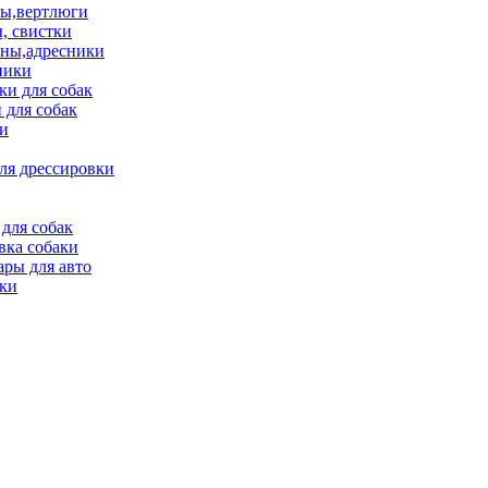
ы,вертлюги
, свистки
ны,адресники
ники
и для собак
 для собак
и
ля дрессировки
для собак
вка собаки
ары для авто
ки