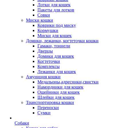
Лотки для кошек
Пакеты для лотков
Совки
Миски кошки
Коврики под миску
Кормушки
Миски для кошек
Домики, лежанки, когтеточки кошки
Гамаки, тоннели
Дверцы
Домики для кошек
Когтеточки
Комплексы
Лежанки для кошек
Амуниция кошки
Медальоны,адресники,свистки
Намордники для кошек
Ошейники для кошек
Шлейки для кошек
Транспортировка кошки
Переноски
Сумки
Собаки