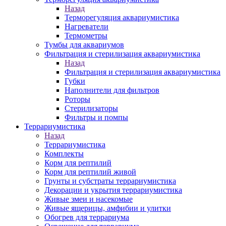
Назад
Терморегуляция аквариумистика
Нагреватели
Термометры
Тумбы для аквариумов
Фильтрация и стерилизация аквариумистика
Назад
Фильтрация и стерилизация аквариумистика
Губки
Наполнители для фильтров
Роторы
Стерилизаторы
Фильтры и помпы
Террариумистика
Назад
Террариумистика
Комплекты
Корм для рептилий
Корм для рептилий живой
Грунты и субстраты террариумистика
Декорации и укрытия террариумистика
Живые змеи и насекомые
Живые ящерицы, амфибии и улитки
Обогрев для террариума