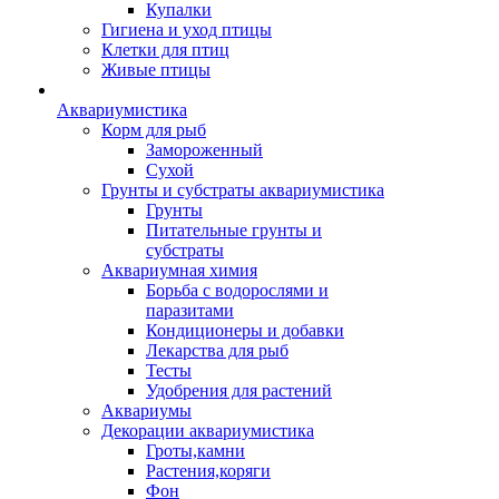
Купалки
Гигиена и уход птицы
Клетки для птиц
Живые птицы
Аквариумистика
Корм для рыб
Замороженный
Сухой
Грунты и субстраты аквариумистика
Грунты
Питательные грунты и
субстраты
Аквариумная химия
Борьба с водорослями и
паразитами
Кондиционеры и добавки
Лекарства для рыб
Тесты
Удобрения для растений
Аквариумы
Декорации аквариумистика
Гроты,камни
Растения,коряги
Фон