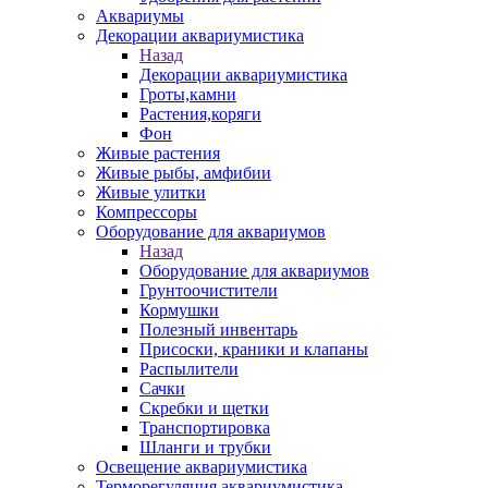
Аквариумы
Декорации аквариумистика
Назад
Декорации аквариумистика
Гроты,камни
Растения,коряги
Фон
Живые растения
Живые рыбы, амфибии
Живые улитки
Компрессоры
Оборудование для аквариумов
Назад
Оборудование для аквариумов
Грунтоочистители
Кормушки
Полезный инвентарь
Присоски, краники и клапаны
Распылители
Сачки
Скребки и щетки
Транспортировка
Шланги и трубки
Освещение аквариумистика
Терморегуляция аквариумистика