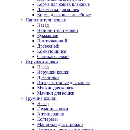
Корма для кошек влажные
Лакомства для кошек
Корма для кошек лечебные
Наполнители кошки
Назад
Наполнители кошки
Бумажные
Впитывающий
Древесный
Комкующийся
Силикагелевый
Игрушки кошки
Назад
Игрушки кошки
Дразнилки
Интерактивные для кошек
Мягкие для кошек
Мячики для кошек
Груминг кошки
Назад
Груминг кошки
Антицарапки
Когтерезы
Машинки для стрижки
Расчески, щетки, пуходерки