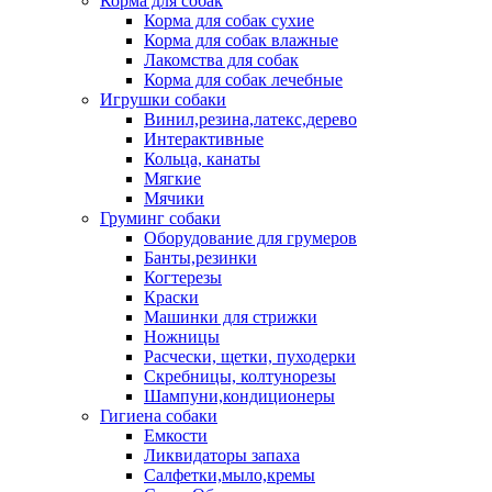
Корма для собак
Корма для собак сухие
Корма для собак влажные
Лакомства для собак
Корма для собак лечебные
Игрушки собаки
Винил,резина,латекс,дерево
Интерактивные
Кольца, канаты
Мягкие
Мячики
Груминг собаки
Оборудование для грумеров
Банты,резинки
Когтерезы
Краски
Машинки для стрижки
Ножницы
Расчески, щетки, пуходерки
Скребницы, колтунорезы
Шампуни,кондиционеры
Гигиена собаки
Емкости
Ликвидаторы запаха
Салфетки,мыло,кремы