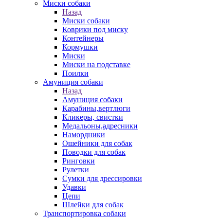
Миски собаки
Назад
Миски собаки
Коврики под миску
Контейнеры
Кормушки
Миски
Миски на подставке
Поилки
Амуниция собаки
Назад
Амуниция собаки
Карабины,вертлюги
Кликеры, свистки
Медальоны,адресники
Намордники
Ошейники для собак
Поводки для собак
Ринговки
Рулетки
Сумки для дрессировки
Удавки
Цепи
Шлейки для собак
Транспортировка собаки