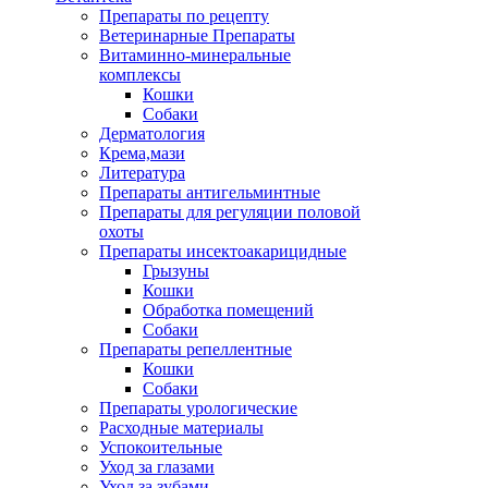
Препараты по рецепту
Ветеринарные Препараты
Витаминно-минеральные
комплексы
Кошки
Собаки
Дерматология
Крема,мази
Литература
Препараты антигельминтные
Препараты для регуляции половой
охоты
Препараты инсектоакарицидные
Грызуны
Кошки
Обработка помещений
Собаки
Препараты репеллентные
Кошки
Собаки
Препараты урологические
Расходные материалы
Успокоительные
Уход за глазами
Уход за зубами