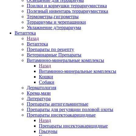
Освещение для террариума
Поилки и кормушки террариумистика
Полезный инвентарь террариумистика
Термометры,гигрометры
Террариумы и черепашники
Увлажнение д/террариума
Ветаптека
Назад
Ветаптека
Препараты по рецепту
Ветеринарные Препараты
Витаминно-минеральные комплексы
Назад
Витаминно-минеральные комплексы
Кошки
Собаки
Дерматология
Крема,мази
Литература
Препараты антигельминтные
Препараты для регуляции половой охоты
Препараты инсектоакарицидные
Назад
Препараты инсектоакарицидные
Грызуны