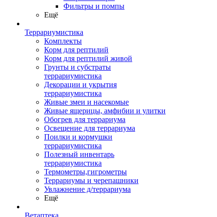
Фильтры и помпы
Ещё
Террариумистика
Комплекты
Корм для рептилий
Корм для рептилий живой
Грунты и субстраты
террариумистика
Декорации и укрытия
террариумистика
Живые змеи и насекомые
Живые ящерицы, амфибии и улитки
Обогрев для террариума
Освещение для террариума
Поилки и кормушки
террариумистика
Полезный инвентарь
террариумистика
Термометры,гигрометры
Террариумы и черепашники
Увлажнение д/террариума
Ещё
Ветаптека