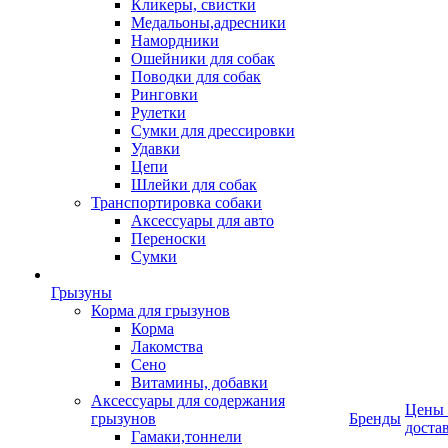
Кликеры, свистки
Медальоны,адресники
Намордники
Ошейники для собак
Поводки для собак
Ринговки
Рулетки
Сумки для дрессировки
Удавки
Цепи
Шлейки для собак
Транспортировка собаки
Аксессуары для авто
Переноски
Сумки
Грызуны
Корма для грызунов
Корма
Лакомства
Сено
Витамины, добавки
Аксессуары для содержания
Цены
грызунов
Бренды
доста
Гамаки,тоннели