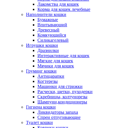
Лакомства для кошек
Корма для кошек лечебные
Наполнители кошки
Бумажные
Впитывающий
Древесный
Комкующийся
Силикагелевый
Игрушки кошки
Дразнилки
Интерактивные для кошек
Мягкие для кошек
Мячики для кошек
Груминг кошки
Антицарапки
Когтерезы
Машинки для стрижки
Расчески, щетки, пуходерки
Скребницы, колтунорезы
Шампуни,кондиционеры
Гигиена кошки
Ликвидаторы запаха
Спреи отпугивающие
Туалет кошки
Коврики кошки