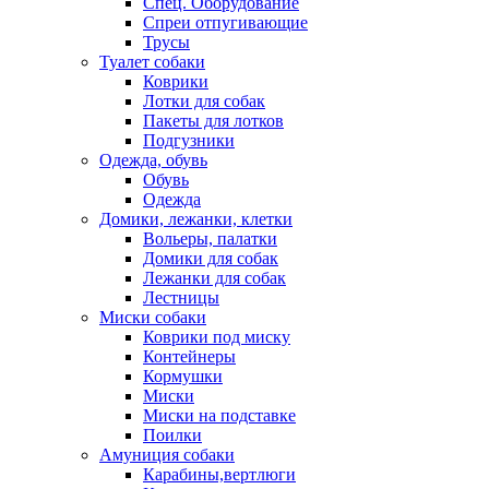
Спец. Оборудование
Спреи отпугивающие
Трусы
Туалет собаки
Коврики
Лотки для собак
Пакеты для лотков
Подгузники
Одежда, обувь
Обувь
Одежда
Домики, лежанки, клетки
Вольеры, палатки
Домики для собак
Лежанки для собак
Лестницы
Миски собаки
Коврики под миску
Контейнеры
Кормушки
Миски
Миски на подставке
Поилки
Амуниция собаки
Карабины,вертлюги