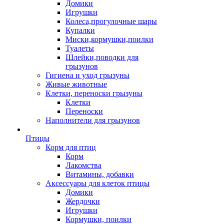
Домики
Игрушки
Колеса,прогулочные шары
Купалки
Миски,кормушки,поилки
Туалеты
Шлейки,поводки для
грызунов
Гигиена и уход грызуны
Живые животные
Клетки, переноски грызуны
Клетки
Переноски
Наполнители для грызунов
Птицы
Корм для птиц
Корм
Лакомства
Витамины, добавки
Аксессуары для клеток птицы
Домики
Жердочки
Игрушки
Кормушки, поилки