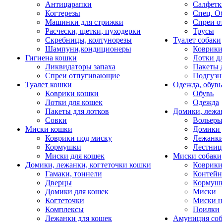
Антицарапки
Салфетк
Когтерезы
Спец. О
Машинки для стрижки
Спреи о
Расчески, щетки, пуходерки
Трусы
Скребницы, колтунорезы
Туалет собаки
Шампуни,кондиционеры
Коврик
Гигиена кошки
Лотки д
Ликвидаторы запаха
Пакеты 
Спреи отпугивающие
Подгузн
Туалет кошки
Одежда, обувь
Коврики кошки
Обувь
Лотки для кошек
Одежда
Пакеты для лотков
Домики, лежа
Совки
Вольеры
Миски кошки
Домики 
Коврики под миску
Лежанки
Кормушки
Лестни
Миски для кошек
Миски собаки
Домики, лежанки, когтеточки кошки
Коврики
Гамаки, тоннели
Контей
Дверцы
Кормуш
Домики для кошек
Миски
Когтеточки
Миски н
Комплексы
Поилки
Лежанки для кошек
Амуниция со