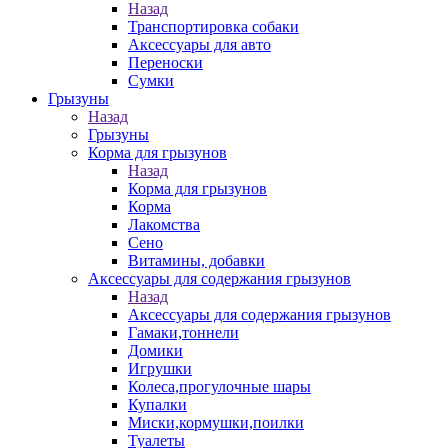
Назад
Транспортировка собаки
Аксессуары для авто
Переноски
Сумки
Грызуны
Назад
Грызуны
Корма для грызунов
Назад
Корма для грызунов
Корма
Лакомства
Сено
Витамины, добавки
Аксессуары для содержания грызунов
Назад
Аксессуары для содержания грызунов
Гамаки,тоннели
Домики
Игрушки
Колеса,прогулочные шары
Купалки
Миски,кормушки,поилки
Туалеты