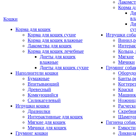
Лакомст
Корма д
Ди
вл
Кошки
Ди
Корма для кошек
су
Корма для кошек сухие
Игрушки соба
Корма для кошек влажные
Винил,р
Лакомства для кошек
Интерак
Корма для кошек лечебные
Кольца,
Диеты для кошек
Мягкие
влажные
Мячики
Диеты для кошек сухие
Груминг соба
Наполнители кошки
Оборудо
Бумажные
Банты,р
Впитывающий
Когтере
Древесный
Краски
Комкующийся
Машинки
Силикагелевый
Ножни
Игрушки кошки
Расческ
Дразнилки
Скребни
Интерактивные для кошек
Шампун
Мягкие для кошек
Гигиена соба
Мячики для кошек
Емкости
Груминг кошки
Ликвида