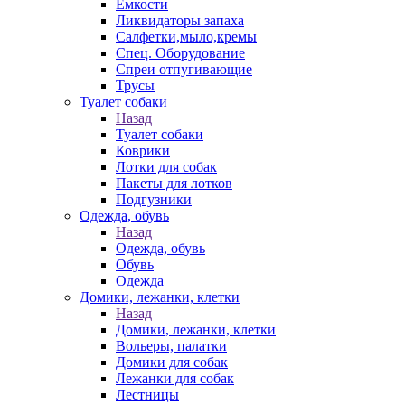
Емкости
Ликвидаторы запаха
Салфетки,мыло,кремы
Спец. Оборудование
Спреи отпугивающие
Трусы
Туалет собаки
Назад
Туалет собаки
Коврики
Лотки для собак
Пакеты для лотков
Подгузники
Одежда, обувь
Назад
Одежда, обувь
Обувь
Одежда
Домики, лежанки, клетки
Назад
Домики, лежанки, клетки
Вольеры, палатки
Домики для собак
Лежанки для собак
Лестницы