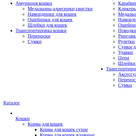
Амуниция кошки
Карабин
Медальоны,адресники,свистки
Кликеры
Намордники для кошек
Медальо
Ошейники для кошек
Наморд
Шлейки для кошек
Ошейник
Транспортировка кошки
Поводки
Переноски
Ринговк
Сумки
Рулетки
Сумки д
Удавки
Цепи
Шлейки 
Транспортиро
Аксессу
Перенос
Сумки
Каталог
Кошки
Корма для кошек
Корма для кошек сухие
Корма для кошек влажные