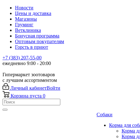
Новости
Цены и доставка
Магазины
Груминг
Ветклиника
Бонусная программа
Оптовым покупателям
Горсть в приют
+7 (383) 207-55-00
ежедневно 9:00 - 20:00
Гипермаркет зоотоваров
с лучшим ассортиментом
Личный кабинет
Войти
Корзина
пуста
0
Собаки
Корма для соб
Корма д
Корма д