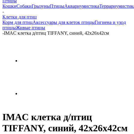
Птицы
Кошки
Собаки
Грызуны
Птицы
Аквариумистика
Террариумистик
-
Клетки для птиц
Корм для птиц
Аксессуары для клеток птицы
Гигиена и уход
птицы
Живые птицы
-
IMAC клетка д/птиц TIFFANY, синий, 42х26х42см
IMAC клетка д/птиц
TIFFANY, синий, 42х26х42см