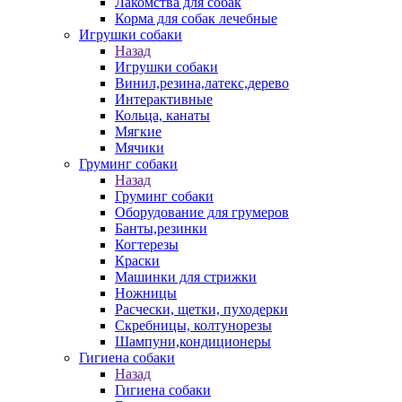
Лакомства для собак
Корма для собак лечебные
Игрушки собаки
Назад
Игрушки собаки
Винил,резина,латекс,дерево
Интерактивные
Кольца, канаты
Мягкие
Мячики
Груминг собаки
Назад
Груминг собаки
Оборудование для грумеров
Банты,резинки
Когтерезы
Краски
Машинки для стрижки
Ножницы
Расчески, щетки, пуходерки
Скребницы, колтунорезы
Шампуни,кондиционеры
Гигиена собаки
Назад
Гигиена собаки