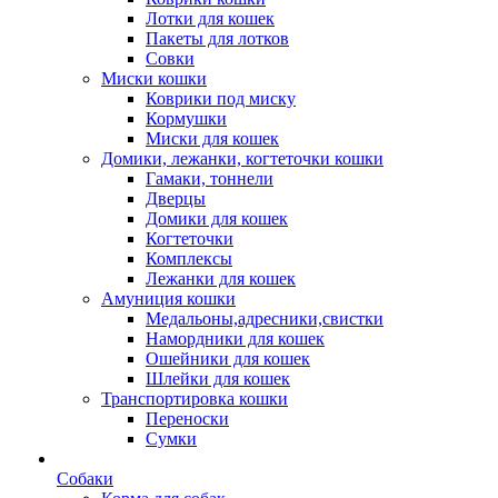
Лотки для кошек
Пакеты для лотков
Совки
Миски кошки
Коврики под миску
Кормушки
Миски для кошек
Домики, лежанки, когтеточки кошки
Гамаки, тоннели
Дверцы
Домики для кошек
Когтеточки
Комплексы
Лежанки для кошек
Амуниция кошки
Медальоны,адресники,свистки
Намордники для кошек
Ошейники для кошек
Шлейки для кошек
Транспортировка кошки
Переноски
Сумки
Собаки