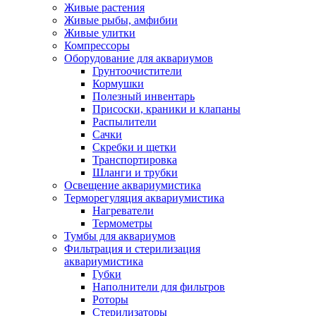
Живые растения
Живые рыбы, амфибии
Живые улитки
Компрессоры
Оборудование для аквариумов
Грунтоочистители
Кормушки
Полезный инвентарь
Присоски, краники и клапаны
Распылители
Сачки
Скребки и щетки
Транспортировка
Шланги и трубки
Освещение аквариумистика
Терморегуляция аквариумистика
Нагреватели
Термометры
Тумбы для аквариумов
Фильтрация и стерилизация
аквариумистика
Губки
Наполнители для фильтров
Роторы
Стерилизаторы