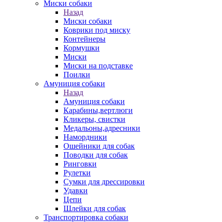
Миски собаки
Назад
Миски собаки
Коврики под миску
Контейнеры
Кормушки
Миски
Миски на подставке
Поилки
Амуниция собаки
Назад
Амуниция собаки
Карабины,вертлюги
Кликеры, свистки
Медальоны,адресники
Намордники
Ошейники для собак
Поводки для собак
Ринговки
Рулетки
Сумки для дрессировки
Удавки
Цепи
Шлейки для собак
Транспортировка собаки