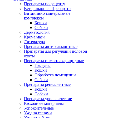
Препараты по рецепту
Ветеринарные Препараты
Витаминно-минеральные
комплексы
Кошки
Собаки
Дерматология
Крема,мази
Литература
Препараты антигельминтные
Препараты для регуляции половой
охоты
Препараты инсектоакарицидные
Грызуны
Кошки
Обработка помещений
Собаки
Препараты репеллентные
Кошки
Собаки
Препараты урологические
Расходные материалы
Успокоительные
Уход за глазами
Уход за зубами