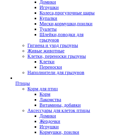
Домики
Игрушки
Колеса,прогулочные шары
Купалки
Миски,кормушки,поилки
Туалеты
Шлейки,поводки для
грызунов
Гигиена и уход грызуны
Живые животные
Клетки, переноски грызуны
Клетки
Переноски
Наполнители для грызунов
Птицы
Корм для птиц
Корм
Лакомства
Витамины, добавки
Аксессуары для клеток птицы
Домики
Жердочки
Игрушки
Кормушки, поилки