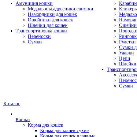
Амуниция кошки
Карабин
Медальоны,адресники,свистки
Кликеры
Намордники для кошек
Медальо
Ошейники для кошек
Наморд
Шлейки для кошек
Ошейник
Транспортировка кошки
Поводки
Переноски
Ринговк
Сумки
Рулетки
Сумки д
Удавки
Цепи
Шлейки 
Транспортиро
Аксессу
Перенос
Сумки
Каталог
Кошки
Корма для кошек
Корма для кошек сухие
Корма для кошек влажные