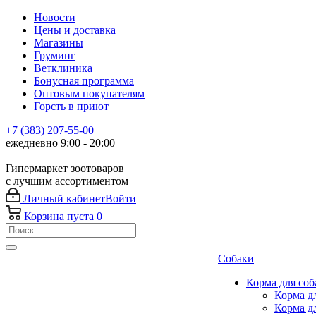
Новости
Цены и доставка
Магазины
Груминг
Ветклиника
Бонусная программа
Оптовым покупателям
Горсть в приют
+7 (383) 207-55-00
ежедневно 9:00 - 20:00
Гипермаркет зоотоваров
с лучшим ассортиментом
Личный кабинет
Войти
Корзина
пуста
0
Собаки
Корма для соб
Корма д
Корма д