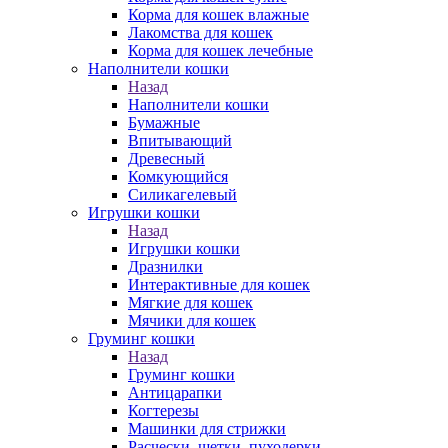
Корма для кошек влажные
Лакомства для кошек
Корма для кошек лечебные
Наполнители кошки
Назад
Наполнители кошки
Бумажные
Впитывающий
Древесный
Комкующийся
Силикагелевый
Игрушки кошки
Назад
Игрушки кошки
Дразнилки
Интерактивные для кошек
Мягкие для кошек
Мячики для кошек
Груминг кошки
Назад
Груминг кошки
Антицарапки
Когтерезы
Машинки для стрижки
Расчески, щетки, пуходерки