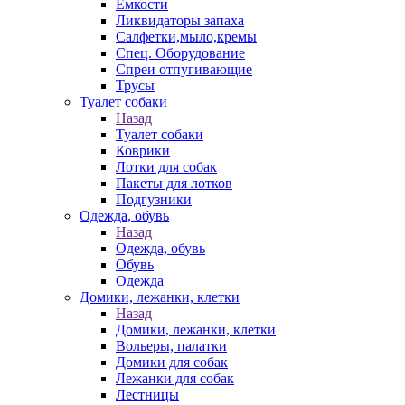
Емкости
Ликвидаторы запаха
Салфетки,мыло,кремы
Спец. Оборудование
Спреи отпугивающие
Трусы
Туалет собаки
Назад
Туалет собаки
Коврики
Лотки для собак
Пакеты для лотков
Подгузники
Одежда, обувь
Назад
Одежда, обувь
Обувь
Одежда
Домики, лежанки, клетки
Назад
Домики, лежанки, клетки
Вольеры, палатки
Домики для собак
Лежанки для собак
Лестницы