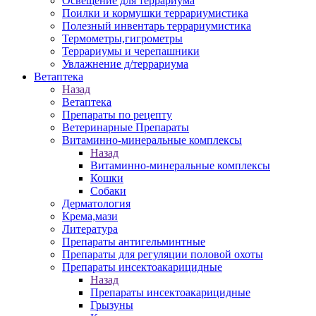
Освещение для террариума
Поилки и кормушки террариумистика
Полезный инвентарь террариумистика
Термометры,гигрометры
Террариумы и черепашники
Увлажнение д/террариума
Ветаптека
Назад
Ветаптека
Препараты по рецепту
Ветеринарные Препараты
Витаминно-минеральные комплексы
Назад
Витаминно-минеральные комплексы
Кошки
Собаки
Дерматология
Крема,мази
Литература
Препараты антигельминтные
Препараты для регуляции половой охоты
Препараты инсектоакарицидные
Назад
Препараты инсектоакарицидные
Грызуны