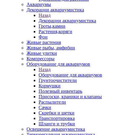
Аквариумы
Декорации аквариумистика
Назад
Декорации аквариумистика
Гроты,камни
Растения,коряги
Фон
Живые растения
Живые рыбы, амфибии
Живые улитки
Компрессоры
Оборудование для аквариумов
Назад
Оборудование для аквариумов
Грунтоочистители
Кормушки
Полезный инвентарь
Присоски, краники и клапаны
Распылители
Сачки
Скребки и щетки
Транспортировка
Шланги и трубки
Освещение аквариумистика
Терморегуляция аквариумистика