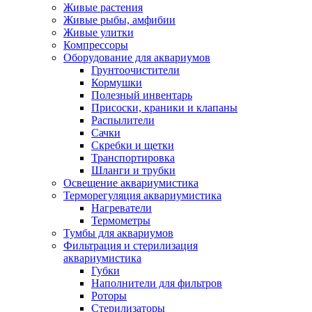
Живые растения
Живые рыбы, амфибии
Живые улитки
Компрессоры
Оборудование для аквариумов
Грунтоочистители
Кормушки
Полезный инвентарь
Присоски, краники и клапаны
Распылители
Сачки
Скребки и щетки
Транспортировка
Шланги и трубки
Освещение аквариумистика
Терморегуляция аквариумистика
Нагреватели
Термометры
Тумбы для аквариумов
Фильтрация и стерилизация
аквариумистика
Губки
Наполнители для фильтров
Роторы
Стерилизаторы