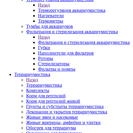
Назад
Терморегуляция аквариумистика
Нагреватели
Термометры
Тумбы для аквариумов
Фильтрация и стерилизация аквариумистика
Назад
Фильтрация и стерилизация аквариумистика
Губки
Наполнители для фильтров
Роторы
Стерилизаторы
Фильтры и помпы
Террариумистика
Назад
Террариумистика
Комплекты
Корм для рептилий
Корм для рептилий живой
Грунты и субстраты террариумистика
Декорации и укрытия террариумистика
Живые змеи и насекомые
Живые ящерицы, амфибии и улитки
Обогрев для террариума