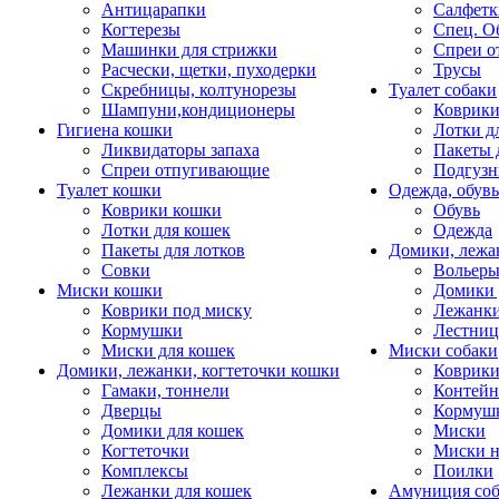
Антицарапки
Салфетк
Когтерезы
Спец. О
Машинки для стрижки
Спреи о
Расчески, щетки, пуходерки
Трусы
Скребницы, колтунорезы
Туалет собаки
Шампуни,кондиционеры
Коврик
Гигиена кошки
Лотки д
Ликвидаторы запаха
Пакеты 
Спреи отпугивающие
Подгузн
Туалет кошки
Одежда, обувь
Коврики кошки
Обувь
Лотки для кошек
Одежда
Пакеты для лотков
Домики, лежа
Совки
Вольеры
Миски кошки
Домики 
Коврики под миску
Лежанки
Кормушки
Лестни
Миски для кошек
Миски собаки
Домики, лежанки, когтеточки кошки
Коврики
Гамаки, тоннели
Контей
Дверцы
Кормуш
Домики для кошек
Миски
Когтеточки
Миски н
Комплексы
Поилки
Лежанки для кошек
Амуниция со