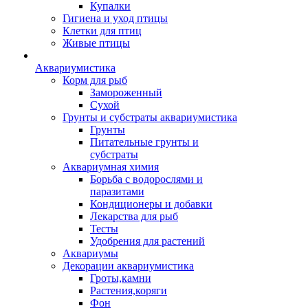
Купалки
Гигиена и уход птицы
Клетки для птиц
Живые птицы
Аквариумистика
Корм для рыб
Замороженный
Сухой
Грунты и субстраты аквариумистика
Грунты
Питательные грунты и
субстраты
Аквариумная химия
Борьба с водорослями и
паразитами
Кондиционеры и добавки
Лекарства для рыб
Тесты
Удобрения для растений
Аквариумы
Декорации аквариумистика
Гроты,камни
Растения,коряги
Фон