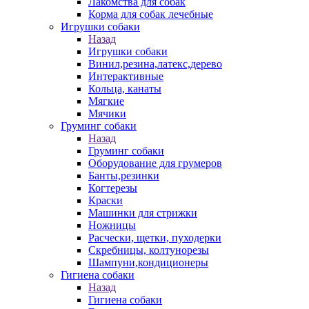
Лакомства для собак
Корма для собак лечебные
Игрушки собаки
Назад
Игрушки собаки
Винил,резина,латекс,дерево
Интерактивные
Кольца, канаты
Мягкие
Мячики
Груминг собаки
Назад
Груминг собаки
Оборудование для грумеров
Банты,резинки
Когтерезы
Краски
Машинки для стрижки
Ножницы
Расчески, щетки, пуходерки
Скребницы, колтунорезы
Шампуни,кондиционеры
Гигиена собаки
Назад
Гигиена собаки