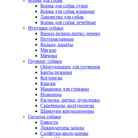
Корма для собак
Корма для собак сухие
Корма для собак влажные
Лакомства для собак
Корма для собак лечебные
Игрушки собаки
Винил,резина,латекс,дерево
Интерактивные
Кольца, канаты
Мягкие
Мячики
Груминг собаки
Оборудование для грумеров
Банты,резинки
Когтерезы
Краски
Машинки для стрижки
Ножницы
Расчески, щетки, пуходерки
Скребницы, колтунорезы
Шампуни,кондиционеры
Гигиена собаки
Емкости
Ликвидаторы запаха
Салфетки,мыло,кремы