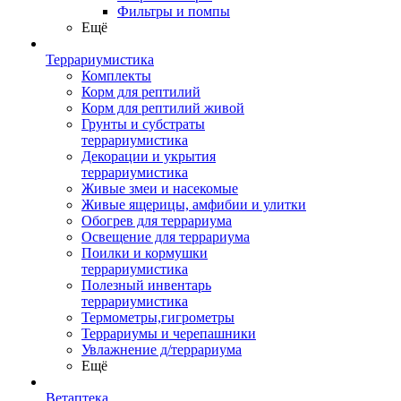
Фильтры и помпы
Ещё
Террариумистика
Комплекты
Корм для рептилий
Корм для рептилий живой
Грунты и субстраты
террариумистика
Декорации и укрытия
террариумистика
Живые змеи и насекомые
Живые ящерицы, амфибии и улитки
Обогрев для террариума
Освещение для террариума
Поилки и кормушки
террариумистика
Полезный инвентарь
террариумистика
Термометры,гигрометры
Террариумы и черепашники
Увлажнение д/террариума
Ещё
Ветаптека