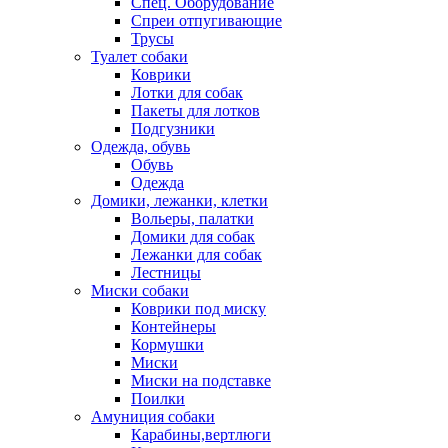
Спец. Оборудование
Спреи отпугивающие
Трусы
Туалет собаки
Коврики
Лотки для собак
Пакеты для лотков
Подгузники
Одежда, обувь
Обувь
Одежда
Домики, лежанки, клетки
Вольеры, палатки
Домики для собак
Лежанки для собак
Лестницы
Миски собаки
Коврики под миску
Контейнеры
Кормушки
Миски
Миски на подставке
Поилки
Амуниция собаки
Карабины,вертлюги