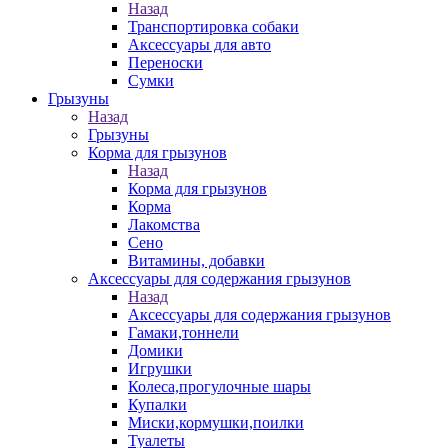
Назад
Транспортировка собаки
Аксессуары для авто
Переноски
Сумки
Грызуны
Назад
Грызуны
Корма для грызунов
Назад
Корма для грызунов
Корма
Лакомства
Сено
Витамины, добавки
Аксессуары для содержания грызунов
Назад
Аксессуары для содержания грызунов
Гамаки,тоннели
Домики
Игрушки
Колеса,прогулочные шары
Купалки
Миски,кормушки,поилки
Туалеты