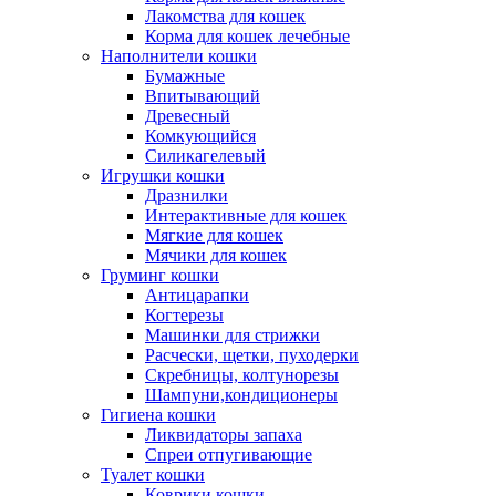
Лакомства для кошек
Корма для кошек лечебные
Наполнители кошки
Бумажные
Впитывающий
Древесный
Комкующийся
Силикагелевый
Игрушки кошки
Дразнилки
Интерактивные для кошек
Мягкие для кошек
Мячики для кошек
Груминг кошки
Антицарапки
Когтерезы
Машинки для стрижки
Расчески, щетки, пуходерки
Скребницы, колтунорезы
Шампуни,кондиционеры
Гигиена кошки
Ликвидаторы запаха
Спреи отпугивающие
Туалет кошки
Коврики кошки