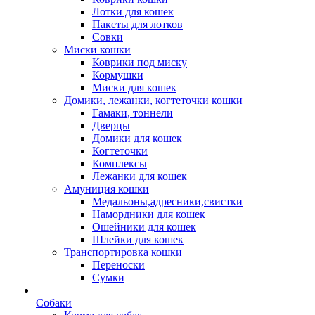
Лотки для кошек
Пакеты для лотков
Совки
Миски кошки
Коврики под миску
Кормушки
Миски для кошек
Домики, лежанки, когтеточки кошки
Гамаки, тоннели
Дверцы
Домики для кошек
Когтеточки
Комплексы
Лежанки для кошек
Амуниция кошки
Медальоны,адресники,свистки
Намордники для кошек
Ошейники для кошек
Шлейки для кошек
Транспортировка кошки
Переноски
Сумки
Собаки