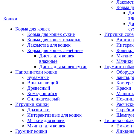
Лакомст
Корма д
Ди
вл
Кошки
Ди
Корма для кошек
су
Корма для кошек сухие
Игрушки соба
Корма для кошек влажные
Винил,р
Лакомства для кошек
Интерак
Корма для кошек лечебные
Кольца,
Диеты для кошек
Мягкие
влажные
Мячики
Диеты для кошек сухие
Груминг соба
Наполнители кошки
Оборудо
Бумажные
Банты,р
Впитывающий
Когтере
Древесный
Краски
Комкующийся
Машинки
Силикагелевый
Ножни
Игрушки кошки
Расческ
Дразнилки
Скребни
Интерактивные для кошек
Шампун
Мягкие для кошек
Гигиена соба
Мячики для кошек
Емкости
Груминг кошки
Ликвида