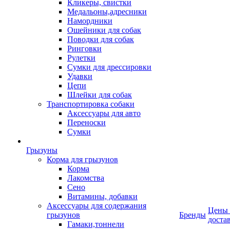
Кликеры, свистки
Медальоны,адресники
Намордники
Ошейники для собак
Поводки для собак
Ринговки
Рулетки
Сумки для дрессировки
Удавки
Цепи
Шлейки для собак
Транспортировка собаки
Аксессуары для авто
Переноски
Сумки
Грызуны
Корма для грызунов
Корма
Лакомства
Сено
Витамины, добавки
Аксессуары для содержания
Цены
грызунов
Бренды
доста
Гамаки,тоннели