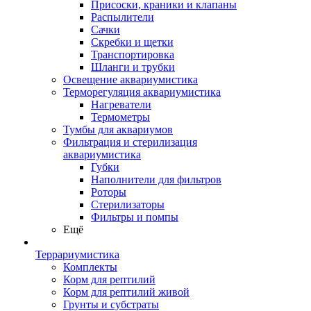
Присоски, краники и клапаны
Распылители
Сачки
Скребки и щетки
Транспортировка
Шланги и трубки
Освещение аквариумистика
Терморегуляция аквариумистика
Нагреватели
Термометры
Тумбы для аквариумов
Фильтрация и стерилизация
аквариумистика
Губки
Наполнители для фильтров
Роторы
Стерилизаторы
Фильтры и помпы
Ещё
Террариумистика
Комплекты
Корм для рептилий
Корм для рептилий живой
Грунты и субстраты