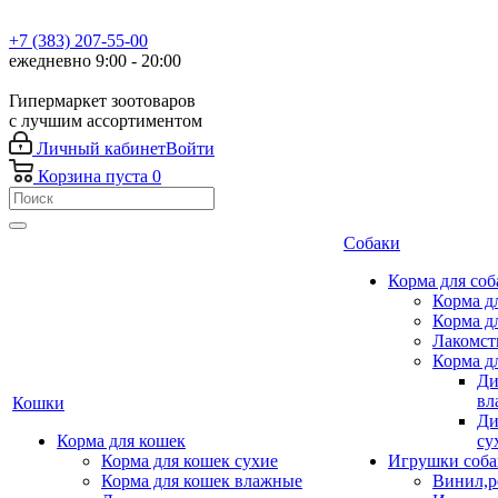
+7 (383) 207-55-00
ежедневно 9:00 - 20:00
Гипермаркет зоотоваров
с лучшим ассортиментом
Личный кабинет
Войти
Корзина
пуста
0
Собаки
Корма для соб
Корма д
Корма д
Лакомст
Корма д
Ди
вл
Кошки
Ди
Корма для кошек
су
Корма для кошек сухие
Игрушки соба
Корма для кошек влажные
Винил,р