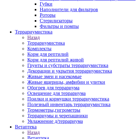
Губки
Наполнители для фильтров
Роторы
Стерилизаторы
Фильтры и помпы
Террариумистика
Назад
Террариумистика
Комплекты
Корм для рептилий
Корм для рептилий живой
Грунты и субстраты террариумистика
Декорации и укрытия террариумистика
Живые змеи и насекомые
Живые ящерицы, амфибии и улитки
Обогрев для террариума
Освещение для террариума
Поилки и кормушки террариумистика
Полезный инвентарь террариумистика
Термометры,гигрометры
Террариумы и черепашники
Увлажнение д/террариума
Ветаптека
Назад
Ветаптека