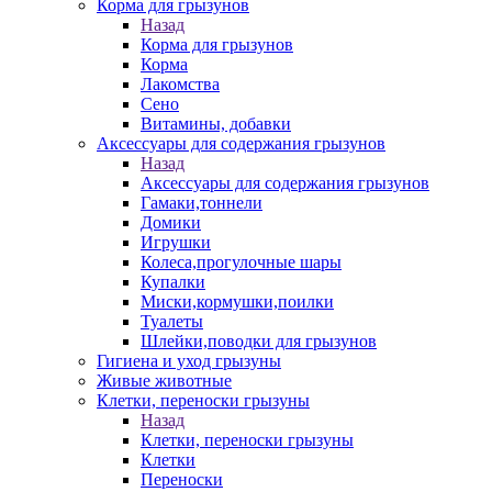
Корма для грызунов
Назад
Корма для грызунов
Корма
Лакомства
Сено
Витамины, добавки
Аксессуары для содержания грызунов
Назад
Аксессуары для содержания грызунов
Гамаки,тоннели
Домики
Игрушки
Колеса,прогулочные шары
Купалки
Миски,кормушки,поилки
Туалеты
Шлейки,поводки для грызунов
Гигиена и уход грызуны
Живые животные
Клетки, переноски грызуны
Назад
Клетки, переноски грызуны
Клетки
Переноски