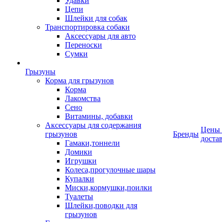
Удавки
Цепи
Шлейки для собак
Транспортировка собаки
Аксессуары для авто
Переноски
Сумки
Грызуны
Корма для грызунов
Корма
Лакомства
Сено
Витамины, добавки
Аксессуары для содержания
Цены
грызунов
Бренды
доста
Гамаки,тоннели
Домики
Игрушки
Колеса,прогулочные шары
Купалки
Миски,кормушки,поилки
Туалеты
Шлейки,поводки для
грызунов