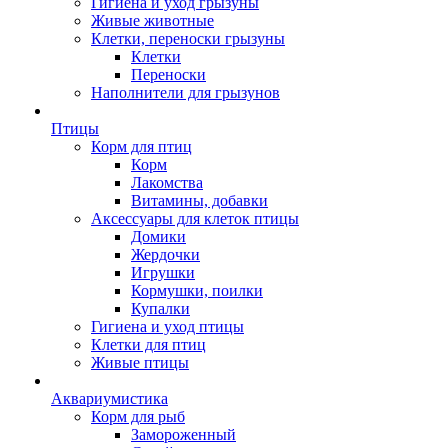
Гигиена и уход грызуны
Живые животные
Клетки, переноски грызуны
Клетки
Переноски
Наполнители для грызунов
Птицы
Корм для птиц
Корм
Лакомства
Витамины, добавки
Аксессуары для клеток птицы
Домики
Жердочки
Игрушки
Кормушки, поилки
Купалки
Гигиена и уход птицы
Клетки для птиц
Живые птицы
Аквариумистика
Корм для рыб
Замороженный