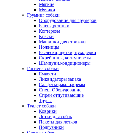
Мягкие
Мячики
Груминг собаки
Оборудование для грумеров
Банты,резинки
Когтерезы
Краски
Машинки для стрижки
Ножницы
Расчески, щетки, пуходерки
Скребницы, колтунорезы
Шампуни,кондиционеры
Гигиена собаки
Емкости
Ликвидаторы запаха
Салфетки,мыло,кремы
Спец. Оборудование
Спреи отпугивающие
Трусы
Туалет собаки
Коврики
Лотки для собак
Пакеты для лотков
Подгузники
Одежда, обувь