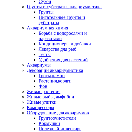
Сухой
Грунты и субстраты аквариумистика
Грунты
Питательные грунты и
субстраты
Аквариумная химия
Борьба с водорослями и
паразитами
Кондиционеры и добавки
Лекарства для рыб
Тесты
Удобрения для растений
Аквариумы
Декорации аквариумистика
Гроты,камни
Растения,коряги
Фон
Живые растения
Живые рыбы, амфибии
Живые улитки
Компрессоры
Оборудование для аквариумов
Грунтоочистители
Кормушки
Полезный инвентарь