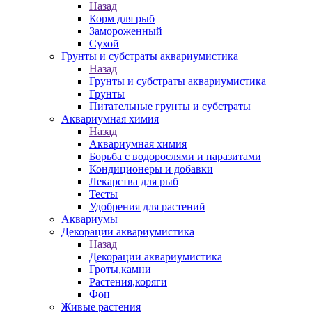
Назад
Корм для рыб
Замороженный
Сухой
Грунты и субстраты аквариумистика
Назад
Грунты и субстраты аквариумистика
Грунты
Питательные грунты и субстраты
Аквариумная химия
Назад
Аквариумная химия
Борьба с водорослями и паразитами
Кондиционеры и добавки
Лекарства для рыб
Тесты
Удобрения для растений
Аквариумы
Декорации аквариумистика
Назад
Декорации аквариумистика
Гроты,камни
Растения,коряги
Фон
Живые растения