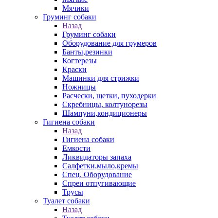
Мячики
Груминг собаки
Назад
Груминг собаки
Оборудование для грумеров
Банты,резинки
Когтерезы
Краски
Машинки для стрижки
Ножницы
Расчески, щетки, пуходерки
Скребницы, колтунорезы
Шампуни,кондиционеры
Гигиена собаки
Назад
Гигиена собаки
Емкости
Ликвидаторы запаха
Салфетки,мыло,кремы
Спец. Оборудование
Спреи отпугивающие
Трусы
Туалет собаки
Назад