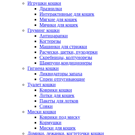
Игрушки кошки
Дразнилки
Интерактивные для кошек
Мягкие для кошек
Мячики для кошек
Груминг кошки
Антицарапки
Когтерезы
Машинки для стрижки
Расчески, щетки, пуходерки
Скребницы, колтунорезы
Шампуни,кондиционеры
Гигиена кошки
Ликвидаторы запаха
Спреи отпугивающие
Туалет кошки
Коврики кошки
Лотки для кошек
Пакеты для лотков
Совки
Миски кошки
Коврики под миску
Кормушки
Миски для кошек
Домики, лежанки, когтеточки кошки