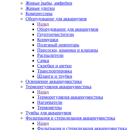
Живые рыбы, амфибии
Живые улитки
Компрессоры
Оборудование для аквариумов
Назад
Оборудование для аквариумов
Грунтоочистители
Кормушки
Полезный инвентарь
Присоски, краники и клапаны
Распылители
Сачки
Скребки и щетки
Транспортировка
Шланги и трубки
Освещение аквариумистика
Терморегуляция аквариумистика
Назад
Терморегуляция аквариумистика
Нагреватели
Термометры
Тумбы для аквариумов
Фильтрация и стерилизация аквариумистика
Назад
Фильтрация и стерилизация аквариумистика