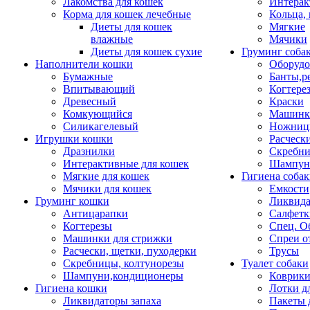
Лакомства для кошек
Интерак
Корма для кошек лечебные
Кольца,
Диеты для кошек
Мягкие
влажные
Мячики
Диеты для кошек сухие
Груминг соба
Наполнители кошки
Оборудо
Бумажные
Банты,р
Впитывающий
Когтере
Древесный
Краски
Комкующийся
Машинки
Силикагелевый
Ножни
Игрушки кошки
Расческ
Дразнилки
Скребни
Интерактивные для кошек
Шампун
Мягкие для кошек
Гигиена соба
Мячики для кошек
Емкости
Груминг кошки
Ликвида
Антицарапки
Салфетк
Когтерезы
Спец. О
Машинки для стрижки
Спреи о
Расчески, щетки, пуходерки
Трусы
Скребницы, колтунорезы
Туалет собаки
Шампуни,кондиционеры
Коврик
Гигиена кошки
Лотки д
Ликвидаторы запаха
Пакеты 