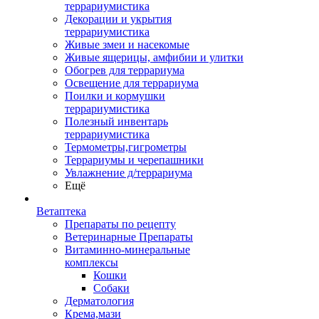
террариумистика
Декорации и укрытия
террариумистика
Живые змеи и насекомые
Живые ящерицы, амфибии и улитки
Обогрев для террариума
Освещение для террариума
Поилки и кормушки
террариумистика
Полезный инвентарь
террариумистика
Термометры,гигрометры
Террариумы и черепашники
Увлажнение д/террариума
Ещё
Ветаптека
Препараты по рецепту
Ветеринарные Препараты
Витаминно-минеральные
комплексы
Кошки
Собаки
Дерматология
Крема,мази