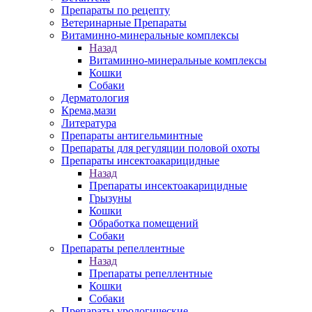
Препараты по рецепту
Ветеринарные Препараты
Витаминно-минеральные комплексы
Назад
Витаминно-минеральные комплексы
Кошки
Собаки
Дерматология
Крема,мази
Литература
Препараты антигельминтные
Препараты для регуляции половой охоты
Препараты инсектоакарицидные
Назад
Препараты инсектоакарицидные
Грызуны
Кошки
Обработка помещений
Собаки
Препараты репеллентные
Назад
Препараты репеллентные
Кошки
Собаки
Препараты урологические