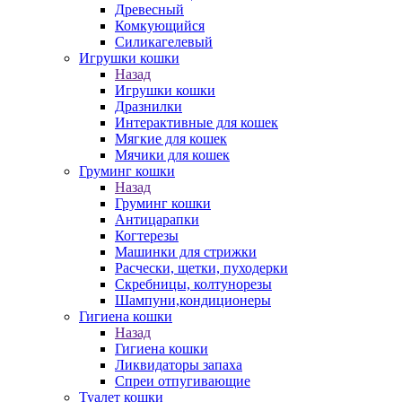
Древесный
Комкующийся
Силикагелевый
Игрушки кошки
Назад
Игрушки кошки
Дразнилки
Интерактивные для кошек
Мягкие для кошек
Мячики для кошек
Груминг кошки
Назад
Груминг кошки
Антицарапки
Когтерезы
Машинки для стрижки
Расчески, щетки, пуходерки
Скребницы, колтунорезы
Шампуни,кондиционеры
Гигиена кошки
Назад
Гигиена кошки
Ликвидаторы запаха
Спреи отпугивающие
Туалет кошки