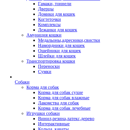
Гамаки, тоннели
Дверцы
Домики для кошек
Когтеточки
Комплексы
Лежанки для кошек
Амуниция кошки
Медальоны,адресники,свистки
Намордники для кошек
Ошейники для кошек
Шлейки для кошек
Транспортировка кошки
Переноски
Сумки
Собаки
Корма для собак
Корма для собак сухие
Корма для собак влажные
Лакомства для собак
Корма для собак лечебные
Игрушки собаки
Винил,резина,латекс,дерево
Интерактивные
Кольца, канаты