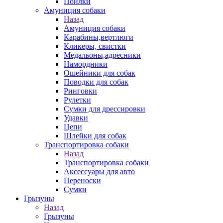
Поилки
Амуниция собаки
Назад
Амуниция собаки
Карабины,вертлюги
Кликеры, свистки
Медальоны,адресники
Намордники
Ошейники для собак
Поводки для собак
Ринговки
Рулетки
Сумки для дрессировки
Удавки
Цепи
Шлейки для собак
Транспортировка собаки
Назад
Транспортировка собаки
Аксессуары для авто
Переноски
Сумки
Грызуны
Назад
Грызуны