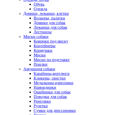
Обувь
Одежда
Домики, лежанки, клетки
Вольеры, палатки
Домики для собак
Лежанки для собак
Лестницы
Миски собаки
Коврики под миску
Контейнеры
Кормушки
Миски
Миски на подставке
Поилки
Амуниция собаки
Карабины,вертлюги
Кликеры, свистки
Медальоны,адресники
Намордники
Ошейники для собак
Поводки для собак
Ринговки
Рулетки
Сумки для дрессировки