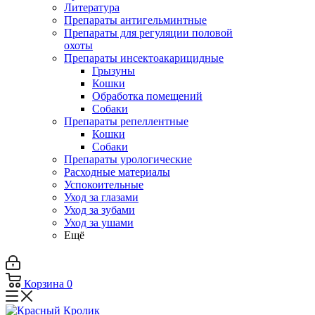
Литература
Препараты антигельминтные
Препараты для регуляции половой
охоты
Препараты инсектоакарицидные
Грызуны
Кошки
Обработка помещений
Собаки
Препараты репеллентные
Кошки
Собаки
Препараты урологические
Расходные материалы
Успокоительные
Уход за глазами
Уход за зубами
Уход за ушами
Ещё
Корзина
0