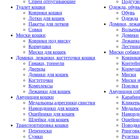
Спреи отпугивающие
Подгузн
Туалет кошки
Одежда, обувь
Коврики кошки
Обувь
Лотки для кошек
Одежда
Пакеты для лотков
Домики, лежа
Совки
Вольеры
Миски кошки
Домики 
Коврики под миску
Лежанки
Кормушки
Лестни
Миски для кошек
Миски собаки
Домики, лежанки, когтеточки кошки
Коврики
Гамаки, тоннели
Контей
Дверцы
Кормуш
Домики для кошек
Миски
Когтеточки
Миски н
Комплексы
Поилки
Лежанки для кошек
Амуниция со
Амуниция кошки
Карабин
Медальоны,адресники,свистки
Кликеры
Намордники для кошек
Медальо
Ошейники для кошек
Наморд
Шлейки для кошек
Ошейник
Транспортировка кошки
Поводки
Переноски
Ринговк
Сумки
Рулетки