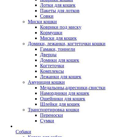
Лотки для кошек
Пакеты для лотков
Совки
Миски кошки
Коврики под миску
Кормушки
Миски для кошек
Домики, лежанки, когтеточки кошки
Гамаки, тоннели
Дверцы
Домики для кошек
Когтеточки
Комплексы
Лежанки для кошек
Амуниция кошки
Медальоны,адресники,свистки
Намордники для кошек
Ошейники для кошек
Шлейки для кошек
Транспортировка кошки
Переноски
Сумки
Собаки