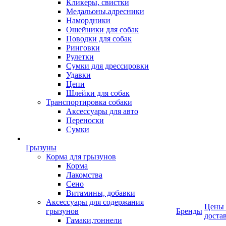
Кликеры, свистки
Медальоны,адресники
Намордники
Ошейники для собак
Поводки для собак
Ринговки
Рулетки
Сумки для дрессировки
Удавки
Цепи
Шлейки для собак
Транспортировка собаки
Аксессуары для авто
Переноски
Сумки
Грызуны
Корма для грызунов
Корма
Лакомства
Сено
Витамины, добавки
Аксессуары для содержания
Цены
грызунов
Бренды
доста
Гамаки,тоннели