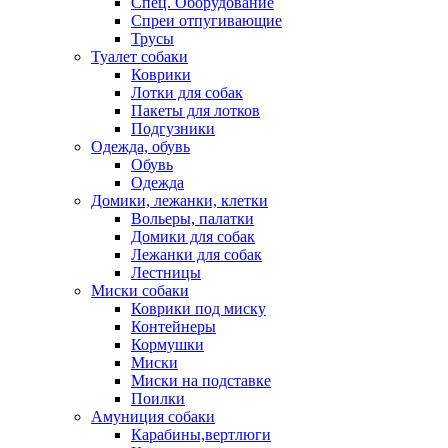
Спец. Оборудование
Спреи отпугивающие
Трусы
Туалет собаки
Коврики
Лотки для собак
Пакеты для лотков
Подгузники
Одежда, обувь
Обувь
Одежда
Домики, лежанки, клетки
Вольеры, палатки
Домики для собак
Лежанки для собак
Лестницы
Миски собаки
Коврики под миску
Контейнеры
Кормушки
Миски
Миски на подставке
Поилки
Амуниция собаки
Карабины,вертлюги