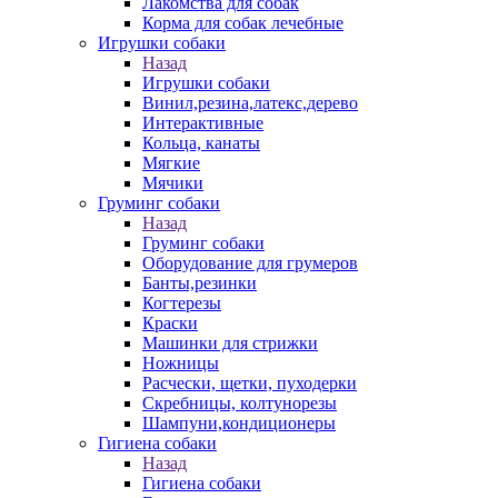
Лакомства для собак
Корма для собак лечебные
Игрушки собаки
Назад
Игрушки собаки
Винил,резина,латекс,дерево
Интерактивные
Кольца, канаты
Мягкие
Мячики
Груминг собаки
Назад
Груминг собаки
Оборудование для грумеров
Банты,резинки
Когтерезы
Краски
Машинки для стрижки
Ножницы
Расчески, щетки, пуходерки
Скребницы, колтунорезы
Шампуни,кондиционеры
Гигиена собаки
Назад
Гигиена собаки