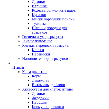
Домики
Игрушки
Колеса,прогулочные шары
Купалки
Миски,кормушки,поилки
Туалеты
Шлейки,поводки для
грызунов
Гигиена и уход грызуны
Живые животные
Клетки, переноски грызуны
Клетки
Переноски
Наполнители для грызунов
Птицы
Корм для птиц
Корм
Лакомства
Витамины, добавки
Аксессуары для клеток птицы
Домики
Жердочки
Игрушки
Кормушки, поилки