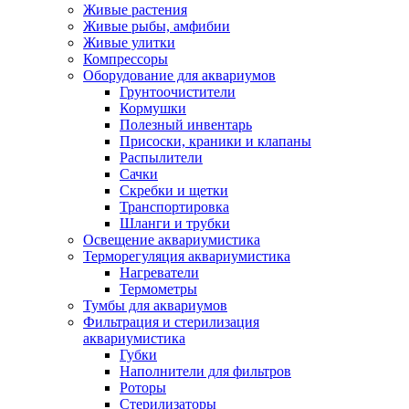
Живые растения
Живые рыбы, амфибии
Живые улитки
Компрессоры
Оборудование для аквариумов
Грунтоочистители
Кормушки
Полезный инвентарь
Присоски, краники и клапаны
Распылители
Сачки
Скребки и щетки
Транспортировка
Шланги и трубки
Освещение аквариумистика
Терморегуляция аквариумистика
Нагреватели
Термометры
Тумбы для аквариумов
Фильтрация и стерилизация
аквариумистика
Губки
Наполнители для фильтров
Роторы
Стерилизаторы