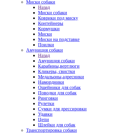
Миски собаки
Назад
Миски собаки
Коврики под миску
Контейнеры
Кормушки
Миски
Миски на подставке
Поилки
Амуниция собаки
Назад
Амуниция собаки
Карабины,вертлюги
Кликеры, свистки
Медальоны,адресники
Намордники
Ошейники для собак
Поводки для собак
Ринговки
Рулетки
Сумки для дрессировки
Удавки
Цепи
Шлейки для собак
Транспортировка собаки