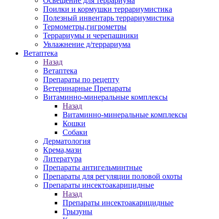
Освещение для террариума
Поилки и кормушки террариумистика
Полезный инвентарь террариумистика
Термометры,гигрометры
Террариумы и черепашники
Увлажнение д/террариума
Ветаптека
Назад
Ветаптека
Препараты по рецепту
Ветеринарные Препараты
Витаминно-минеральные комплексы
Назад
Витаминно-минеральные комплексы
Кошки
Собаки
Дерматология
Крема,мази
Литература
Препараты антигельминтные
Препараты для регуляции половой охоты
Препараты инсектоакарицидные
Назад
Препараты инсектоакарицидные
Грызуны