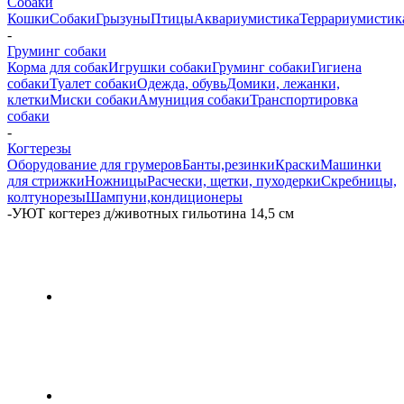
Собаки
Кошки
Собаки
Грызуны
Птицы
Аквариумистика
Террариумистик
-
Груминг собаки
Корма для собак
Игрушки собаки
Груминг собаки
Гигиена
собаки
Туалет собаки
Одежда, обувь
Домики, лежанки,
клетки
Миски собаки
Амуниция собаки
Транспортировка
собаки
-
Когтерезы
Оборудование для грумеров
Банты,резинки
Краски
Машинки
для стрижки
Ножницы
Расчески, щетки, пуходерки
Скребницы,
колтунорезы
Шампуни,кондиционеры
-
УЮТ когтерез д/животных гильотина 14,5 см