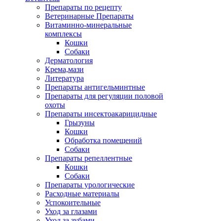
Препараты по рецепту
Ветеринарные Препараты
Витаминно-минеральные
комплексы
Кошки
Собаки
Дерматология
Крема,мази
Литература
Препараты антигельминтные
Препараты для регуляции половой
охоты
Препараты инсектоакарицидные
Грызуны
Кошки
Обработка помещений
Собаки
Препараты репеллентные
Кошки
Собаки
Препараты урологические
Расходные материалы
Успокоительные
Уход за глазами
Уход за зубами