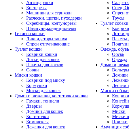
Антицарапки
Салфетк
Когтерезы
Спец. О
Машинки для стрижки
Спреи о
Расчески, щетки, пуходерки
Трусы
Скребницы, колтунорезы
Туалет собаки
Шампуни,кондиционеры
Коврик
Гигиена кошки
Лотки д
Ликвидаторы запаха
Пакеты 
Спреи отпугивающие
Подгузн
Туалет кошки
Одежда, обувь
Коврики кошки
Обувь
Лотки для кошек
Одежда
Пакеты для лотков
Домики, лежа
Совки
Вольеры
Миски кошки
Домики 
Коврики под миску
Лежанки
Кормушки
Лестни
Миски для кошек
Миски собаки
Домики, лежанки, когтеточки кошки
Коврики
Гамаки, тоннели
Контей
Дверцы
Кормуш
Домики для кошек
Миски
Когтеточки
Миски н
Комплексы
Поилки
Лежанки для кошек
Амуниция со