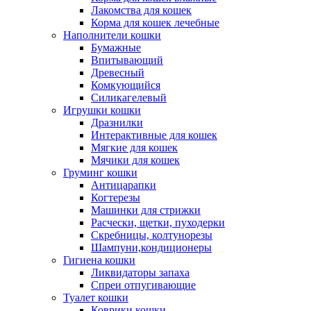
Лакомства для кошек
Корма для кошек лечебные
Наполнители кошки
Бумажные
Впитывающий
Древесный
Комкующийся
Силикагелевый
Игрушки кошки
Дразнилки
Интерактивные для кошек
Мягкие для кошек
Мячики для кошек
Груминг кошки
Антицарапки
Когтерезы
Машинки для стрижки
Расчески, щетки, пуходерки
Скребницы, колтунорезы
Шампуни,кондиционеры
Гигиена кошки
Ликвидаторы запаха
Спреи отпугивающие
Туалет кошки
Коврики кошки