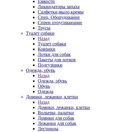
Емкости
Ликвидаторы запаха
Салфетки,мыло,кремы
Спец. Оборудование
Спреи отпугивающие
Трусы
Туалет собаки
Назад
Туалет собаки
Коврики
Лотки для собак
Пакеты для лотков
Подгузники
Одежда, обувь
Назад
Одежда, обувь
Обувь
Одежда
Домики, лежанки, клетки
Назад
Домики, лежанки, клетки
Вольеры, палатки
Домики для собак
Лежанки для собак
Лестницы