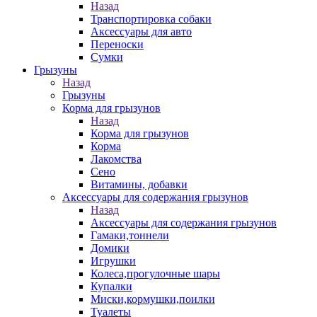
Назад
Транспортировка собаки
Аксессуары для авто
Переноски
Сумки
Грызуны
Назад
Грызуны
Корма для грызунов
Назад
Корма для грызунов
Корма
Лакомства
Сено
Витамины, добавки
Аксессуары для содержания грызунов
Назад
Аксессуары для содержания грызунов
Гамаки,тоннели
Домики
Игрушки
Колеса,прогулочные шары
Купалки
Миски,кормушки,поилки
Туалеты