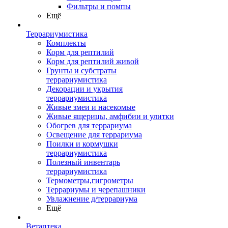
Фильтры и помпы
Ещё
Террариумистика
Комплекты
Корм для рептилий
Корм для рептилий живой
Грунты и субстраты
террариумистика
Декорации и укрытия
террариумистика
Живые змеи и насекомые
Живые ящерицы, амфибии и улитки
Обогрев для террариума
Освещение для террариума
Поилки и кормушки
террариумистика
Полезный инвентарь
террариумистика
Термометры,гигрометры
Террариумы и черепашники
Увлажнение д/террариума
Ещё
Ветаптека