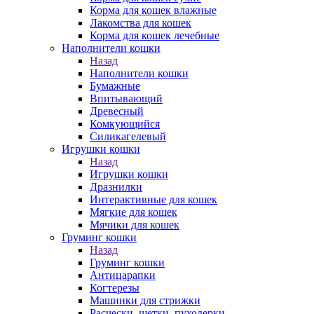
Корма для кошек влажные
Лакомства для кошек
Корма для кошек лечебные
Наполнители кошки
Назад
Наполнители кошки
Бумажные
Впитывающий
Древесный
Комкующийся
Силикагелевый
Игрушки кошки
Назад
Игрушки кошки
Дразнилки
Интерактивные для кошек
Мягкие для кошек
Мячики для кошек
Груминг кошки
Назад
Груминг кошки
Антицарапки
Когтерезы
Машинки для стрижки
Расчески, щетки, пуходерки