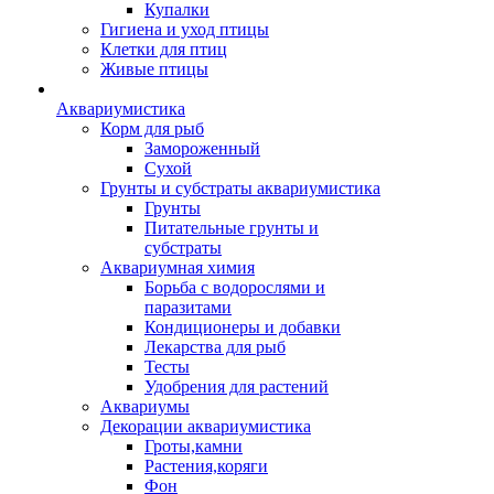
Купалки
Гигиена и уход птицы
Клетки для птиц
Живые птицы
Аквариумистика
Корм для рыб
Замороженный
Сухой
Грунты и субстраты аквариумистика
Грунты
Питательные грунты и
субстраты
Аквариумная химия
Борьба с водорослями и
паразитами
Кондиционеры и добавки
Лекарства для рыб
Тесты
Удобрения для растений
Аквариумы
Декорации аквариумистика
Гроты,камни
Растения,коряги
Фон