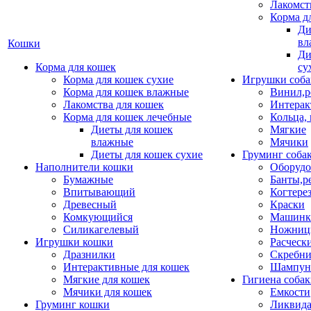
Лакомст
Корма д
Ди
вл
Кошки
Ди
Корма для кошек
су
Корма для кошек сухие
Игрушки соба
Корма для кошек влажные
Винил,р
Лакомства для кошек
Интерак
Корма для кошек лечебные
Кольца,
Диеты для кошек
Мягкие
влажные
Мячики
Диеты для кошек сухие
Груминг соба
Наполнители кошки
Оборудо
Бумажные
Банты,р
Впитывающий
Когтере
Древесный
Краски
Комкующийся
Машинки
Силикагелевый
Ножни
Игрушки кошки
Расческ
Дразнилки
Скребни
Интерактивные для кошек
Шампун
Мягкие для кошек
Гигиена соба
Мячики для кошек
Емкости
Груминг кошки
Ликвида