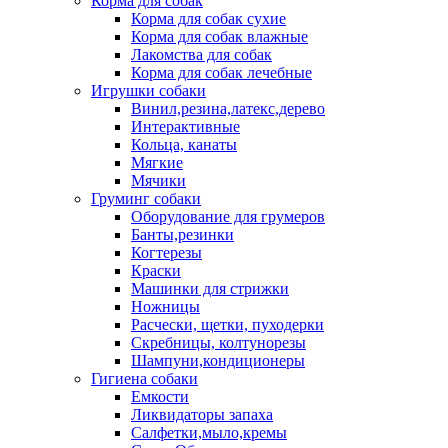
Корма для собак
Корма для собак сухие
Корма для собак влажные
Лакомства для собак
Корма для собак лечебные
Игрушки собаки
Винил,резина,латекс,дерево
Интерактивные
Кольца, канаты
Мягкие
Мячики
Груминг собаки
Оборудование для грумеров
Банты,резинки
Когтерезы
Краски
Машинки для стрижки
Ножницы
Расчески, щетки, пуходерки
Скребницы, колтунорезы
Шампуни,кондиционеры
Гигиена собаки
Емкости
Ликвидаторы запаха
Салфетки,мыло,кремы