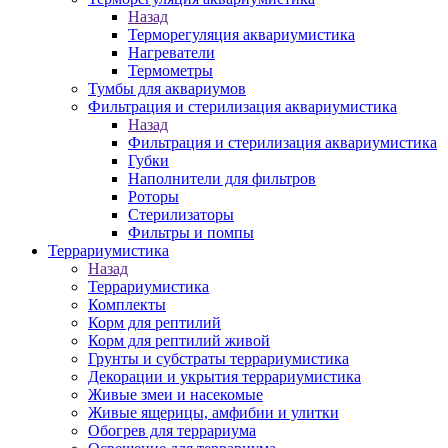
Назад
Терморегуляция аквариумистика
Нагреватели
Термометры
Тумбы для аквариумов
Фильтрация и стерилизация аквариумистика
Назад
Фильтрация и стерилизация аквариумистика
Губки
Наполнители для фильтров
Роторы
Стерилизаторы
Фильтры и помпы
Террариумистика
Назад
Террариумистика
Комплекты
Корм для рептилий
Корм для рептилий живой
Грунты и субстраты террариумистика
Декорации и укрытия террариумистика
Живые змеи и насекомые
Живые ящерицы, амфибии и улитки
Обогрев для террариума