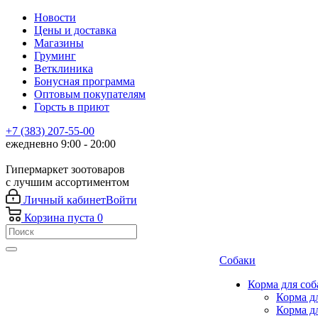
Новости
Цены и доставка
Магазины
Груминг
Ветклиника
Бонусная программа
Оптовым покупателям
Горсть в приют
+7 (383) 207-55-00
ежедневно 9:00 - 20:00
Гипермаркет зоотоваров
с лучшим ассортиментом
Личный кабинет
Войти
Корзина
пуста
0
Собаки
Корма для соб
Корма д
Корма д