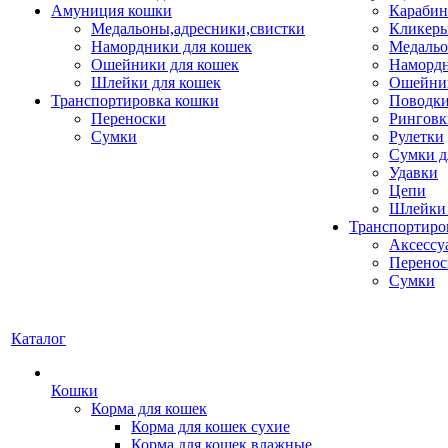
Амуниция кошки
Карабин
Медальоны,адресники,свистки
Кликеры
Намордники для кошек
Медальо
Ошейники для кошек
Наморд
Шлейки для кошек
Ошейник
Транспортировка кошки
Поводки
Переноски
Ринговк
Сумки
Рулетки
Сумки д
Удавки
Цепи
Шлейки 
Транспортиро
Аксессу
Перенос
Сумки
Каталог
Кошки
Корма для кошек
Корма для кошек сухие
Корма для кошек влажные