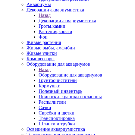
Аквариумы
Декорации аквариумистика
Назад
Декорации аквариумистика
Гроты,камни
Растения,коряги
Фон
Живые растения
Живые рыбы, амфибии
Живые улитки
Компрессоры
Оборудование для аквариумов
Назад
Оборудование для аквариумов
Грунтоочистители
Кормушки
Полезный инвентарь
Присоски, краники и клапаны
Распылители
Сачки
Скребки и щетки
Транспортировка
Шланги и трубки
Освещение аквариумистика
Терморегуляция аквариумистика