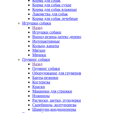
Корма для собак
Корма для собак сухие
Корма для собак влажные
Лакомства для собак
Корма для собак лечебные
Игрушки собаки
Назад
Игрушки собаки
Винил,резина,латекс,дерево
Интерактивные
Кольца, канаты
Мягкие
Мячики
Груминг собаки
Назад
Груминг собаки
Оборудование для грумеров
Банты,резинки
Когтерезы
Краски
Машинки для стрижки
Ножницы
Расчески, щетки, пуходерки
Скребницы, колтунорезы
Шампуни,кондиционеры