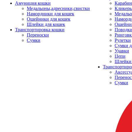
Амуниция кошки
Карабин
Медальоны,адресники,свистки
Кликеры
Намордники для кошек
Медальо
Ошейники для кошек
Наморд
Шлейки для кошек
Ошейник
Транспортировка кошки
Поводки
Переноски
Ринговк
Сумки
Рулетки
Сумки д
Удавки
Цепи
Шлейки 
Транспортиро
Аксессу
Перенос
Сумки