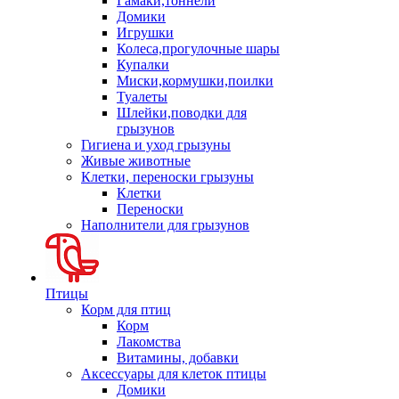
Гамаки,тоннели
Домики
Игрушки
Колеса,прогулочные шары
Купалки
Миски,кормушки,поилки
Туалеты
Шлейки,поводки для
грызунов
Гигиена и уход грызуны
Живые животные
Клетки, переноски грызуны
Клетки
Переноски
Наполнители для грызунов
Птицы
Корм для птиц
Корм
Лакомства
Витамины, добавки
Аксессуары для клеток птицы
Домики