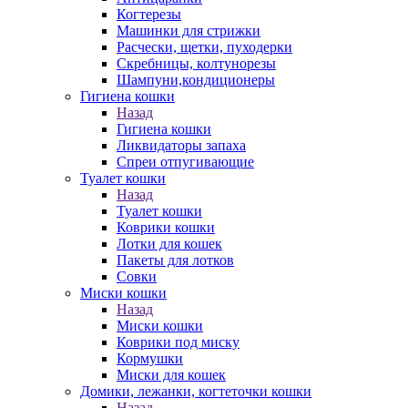
Когтерезы
Машинки для стрижки
Расчески, щетки, пуходерки
Скребницы, колтунорезы
Шампуни,кондиционеры
Гигиена кошки
Назад
Гигиена кошки
Ликвидаторы запаха
Спреи отпугивающие
Туалет кошки
Назад
Туалет кошки
Коврики кошки
Лотки для кошек
Пакеты для лотков
Совки
Миски кошки
Назад
Миски кошки
Коврики под миску
Кормушки
Миски для кошек
Домики, лежанки, когтеточки кошки
Назад