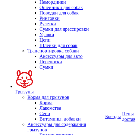
Намордники
Ошейники для собак
Поводки для собак
Ринговки
Рулетки
Сумки для дрессировки
Удавки
Цепи
Шлейки для собак
Транспортировка собаки
Аксессуары для авто
Переноски
Сумки
Грызуны
Корма для грызунов
Корма
Лакомства
Сено
Цены
Бренды
Витамины, добавки
доста
Аксессуары для содержания
грызунов