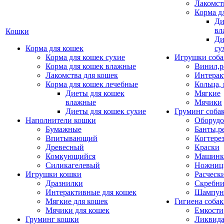
Лакомст
Корма д
Ди
вл
Кошки
Ди
Корма для кошек
су
Корма для кошек сухие
Игрушки соба
Корма для кошек влажные
Винил,р
Лакомства для кошек
Интерак
Корма для кошек лечебные
Кольца,
Диеты для кошек
Мягкие
влажные
Мячики
Диеты для кошек сухие
Груминг соба
Наполнители кошки
Оборудо
Бумажные
Банты,р
Впитывающий
Когтере
Древесный
Краски
Комкующийся
Машинки
Силикагелевый
Ножни
Игрушки кошки
Расческ
Дразнилки
Скребни
Интерактивные для кошек
Шампун
Мягкие для кошек
Гигиена соба
Мячики для кошек
Емкости
Груминг кошки
Ликвида