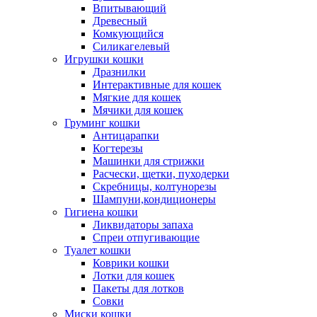
Впитывающий
Древесный
Комкующийся
Силикагелевый
Игрушки кошки
Дразнилки
Интерактивные для кошек
Мягкие для кошек
Мячики для кошек
Груминг кошки
Антицарапки
Когтерезы
Машинки для стрижки
Расчески, щетки, пуходерки
Скребницы, колтунорезы
Шампуни,кондиционеры
Гигиена кошки
Ликвидаторы запаха
Спреи отпугивающие
Туалет кошки
Коврики кошки
Лотки для кошек
Пакеты для лотков
Совки
Миски кошки