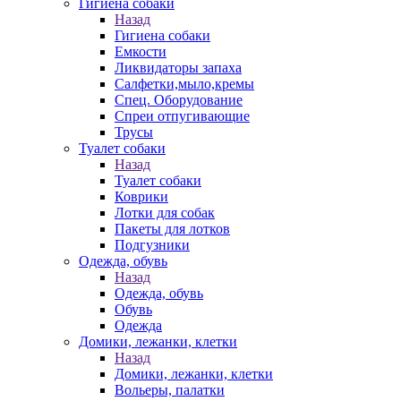
Гигиена собаки
Назад
Гигиена собаки
Емкости
Ликвидаторы запаха
Салфетки,мыло,кремы
Спец. Оборудование
Спреи отпугивающие
Трусы
Туалет собаки
Назад
Туалет собаки
Коврики
Лотки для собак
Пакеты для лотков
Подгузники
Одежда, обувь
Назад
Одежда, обувь
Обувь
Одежда
Домики, лежанки, клетки
Назад
Домики, лежанки, клетки
Вольеры, палатки