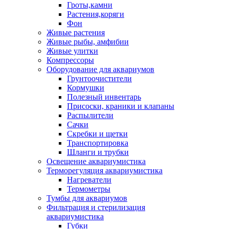
Гроты,камни
Растения,коряги
Фон
Живые растения
Живые рыбы, амфибии
Живые улитки
Компрессоры
Оборудование для аквариумов
Грунтоочистители
Кормушки
Полезный инвентарь
Присоски, краники и клапаны
Распылители
Сачки
Скребки и щетки
Транспортировка
Шланги и трубки
Освещение аквариумистика
Терморегуляция аквариумистика
Нагреватели
Термометры
Тумбы для аквариумов
Фильтрация и стерилизация
аквариумистика
Губки