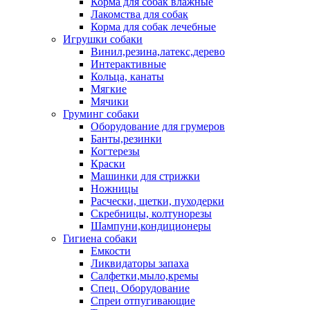
Корма для собак влажные
Лакомства для собак
Корма для собак лечебные
Игрушки собаки
Винил,резина,латекс,дерево
Интерактивные
Кольца, канаты
Мягкие
Мячики
Груминг собаки
Оборудование для грумеров
Банты,резинки
Когтерезы
Краски
Машинки для стрижки
Ножницы
Расчески, щетки, пуходерки
Скребницы, колтунорезы
Шампуни,кондиционеры
Гигиена собаки
Емкости
Ликвидаторы запаха
Салфетки,мыло,кремы
Спец. Оборудование
Спреи отпугивающие