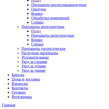
Назад
Препараты инсектоакарицидные
Грызуны
Кошки
Обработка помещений
Собаки
Препараты репеллентные
Назад
Препараты репеллентные
Кошки
Собаки
Препараты урологические
Расходные материалы
Успокоительные
Уход за глазами
Уход за зубами
Уход за ушами
Бренды
Цены и доставка
Вакансии
Контакты
Груминг
Ветклиника
Главная