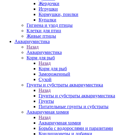
Жердочки
Игрушки
Кормушки, поилки
Купалки
Гигиена и уход птицы
Клетки для птиц
Живые птицы
Аквариумистика
Назад
Аквариумистика
Корм для рыб
Назад
Корм для рыб
Замороженный
Сухой
Грунты и субстраты аквариумистика
Назад
Грунты и субстраты аквариумистика
Грунты
Питательные грунты и субстраты
Аквариумная химия
Назад
Аквариумная химия
Борьба с водорослями и паразитами
Кондиционеры и добавки