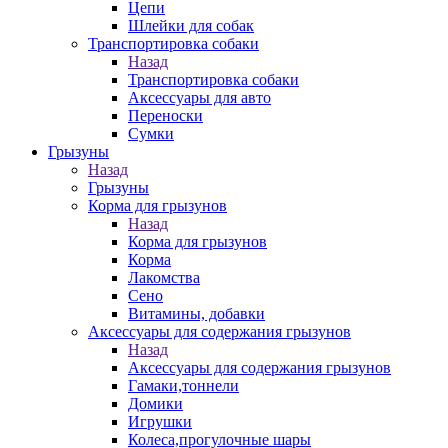
Цепи
Шлейки для собак
Транспортировка собаки
Назад
Транспортировка собаки
Аксессуары для авто
Переноски
Сумки
Грызуны
Назад
Грызуны
Корма для грызунов
Назад
Корма для грызунов
Корма
Лакомства
Сено
Витамины, добавки
Аксессуары для содержания грызунов
Назад
Аксессуары для содержания грызунов
Гамаки,тоннели
Домики
Игрушки
Колеса,прогулочные шары