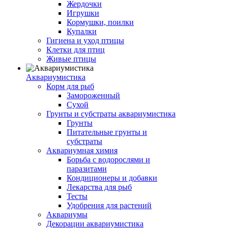
Жердочки
Игрушки
Кормушки, поилки
Купалки
Гигиена и уход птицы
Клетки для птиц
Живые птицы
Аквариумистика
Корм для рыб
Замороженный
Сухой
Грунты и субстраты аквариумистика
Грунты
Питательные грунты и
субстраты
Аквариумная химия
Борьба с водорослями и
паразитами
Кондиционеры и добавки
Лекарства для рыб
Тесты
Удобрения для растений
Аквариумы
Декорации аквариумистика