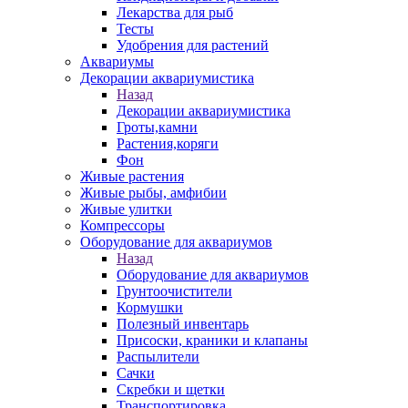
Лекарства для рыб
Тесты
Удобрения для растений
Аквариумы
Декорации аквариумистика
Назад
Декорации аквариумистика
Гроты,камни
Растения,коряги
Фон
Живые растения
Живые рыбы, амфибии
Живые улитки
Компрессоры
Оборудование для аквариумов
Назад
Оборудование для аквариумов
Грунтоочистители
Кормушки
Полезный инвентарь
Присоски, краники и клапаны
Распылители
Сачки
Скребки и щетки
Транспортировка