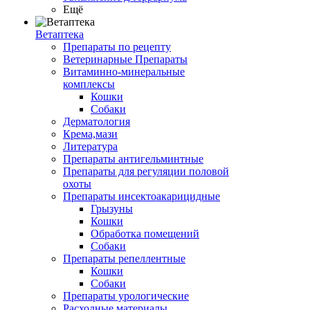
Ещё
Ветаптека
Препараты по рецепту
Ветеринарные Препараты
Витаминно-минеральные
комплексы
Кошки
Собаки
Дерматология
Крема,мази
Литература
Препараты антигельминтные
Препараты для регуляции половой
охоты
Препараты инсектоакарицидные
Грызуны
Кошки
Обработка помещений
Собаки
Препараты репеллентные
Кошки
Собаки
Препараты урологические
Расходные материалы