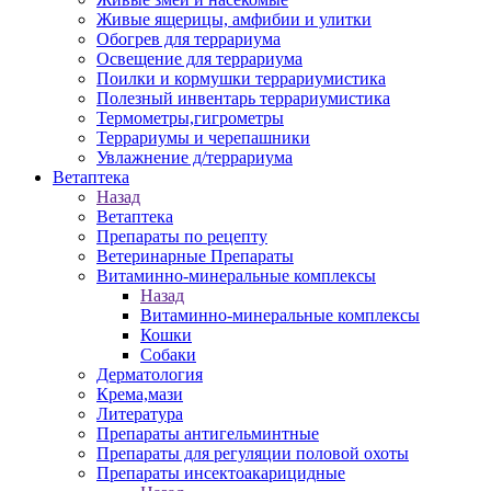
Живые ящерицы, амфибии и улитки
Обогрев для террариума
Освещение для террариума
Поилки и кормушки террариумистика
Полезный инвентарь террариумистика
Термометры,гигрометры
Террариумы и черепашники
Увлажнение д/террариума
Ветаптека
Назад
Ветаптека
Препараты по рецепту
Ветеринарные Препараты
Витаминно-минеральные комплексы
Назад
Витаминно-минеральные комплексы
Кошки
Собаки
Дерматология
Крема,мази
Литература
Препараты антигельминтные
Препараты для регуляции половой охоты
Препараты инсектоакарицидные