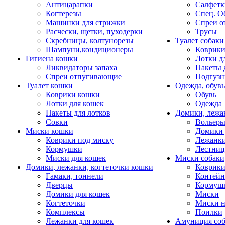
Антицарапки
Салфетк
Когтерезы
Спец. О
Машинки для стрижки
Спреи о
Расчески, щетки, пуходерки
Трусы
Скребницы, колтунорезы
Туалет собаки
Шампуни,кондиционеры
Коврик
Гигиена кошки
Лотки д
Ликвидаторы запаха
Пакеты 
Спреи отпугивающие
Подгузн
Туалет кошки
Одежда, обувь
Коврики кошки
Обувь
Лотки для кошек
Одежда
Пакеты для лотков
Домики, лежа
Совки
Вольеры
Миски кошки
Домики 
Коврики под миску
Лежанки
Кормушки
Лестни
Миски для кошек
Миски собаки
Домики, лежанки, когтеточки кошки
Коврики
Гамаки, тоннели
Контей
Дверцы
Кормуш
Домики для кошек
Миски
Когтеточки
Миски н
Комплексы
Поилки
Лежанки для кошек
Амуниция со