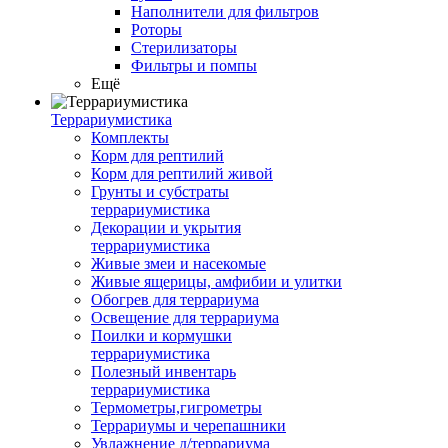
Наполнители для фильтров
Роторы
Стерилизаторы
Фильтры и помпы
Ещё
Террариумистика
Комплекты
Корм для рептилий
Корм для рептилий живой
Грунты и субстраты
террариумистика
Декорации и укрытия
террариумистика
Живые змеи и насекомые
Живые ящерицы, амфибии и улитки
Обогрев для террариума
Освещение для террариума
Поилки и кормушки
террариумистика
Полезный инвентарь
террариумистика
Термометры,гигрометры
Террариумы и черепашники
Увлажнение д/террариума