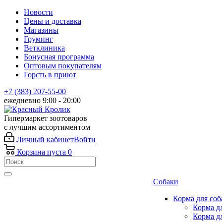
Новости
Цены и доставка
Магазины
Груминг
Ветклиника
Бонусная программа
Оптовым покупателям
Горсть в приют
+7 (383) 207-55-00
ежедневно 9:00 - 20:00
Гипермаркет зоотоваров
с лучшим ассортиментом
Личный кабинет
Войти
Корзина
пуста
0
Собаки
Корма для соб
Корма д
Корма д