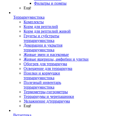
Фильтры и помпы
Ещё
Террариумистика
Комплекты
Корм для рептилий
Корм для рептилий живой
Грунты и субстраты
террариумистика
Декорации и укрытия
террариумистика
Живые змеи и насекомые
Живые ящерицы, амфибии и улитки
Обогрев для террариума
Освещение для террариума
Поилки и кормушки
террариумистика
Полезный инвентарь
террариумистика
Термометры,гигрометры
Террариумы и черепашники
Увлажнение д/террариума
Ещё
Ветаптека