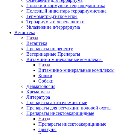
Освещение для террариума
Поилки и кормушки террариумистика
Полезный инвентарь террариумистика
Термометры,гигрометры
Террариумы и черепашники
Увлажнение д/террариума
Ветаптека
Назад
Ветаптека
Препараты по рецепту
Ветеринарные Препараты
Витаминно-минеральные комплексы
Назад
Витаминно-минеральные комплексы
Кошки
Собаки
Дерматология
Крема,мази
Литература
Препараты антигельминтные
Препараты для регуляции половой охоты
Препараты инсектоакарицидные
Назад
Препараты инсектоакарицидные
Грызуны