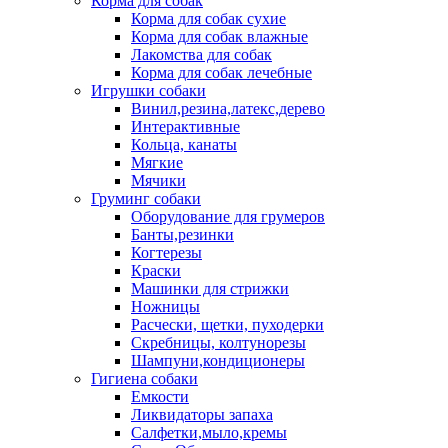
Корма для собак
Корма для собак сухие
Корма для собак влажные
Лакомства для собак
Корма для собак лечебные
Игрушки собаки
Винил,резина,латекс,дерево
Интерактивные
Кольца, канаты
Мягкие
Мячики
Груминг собаки
Оборудование для грумеров
Банты,резинки
Когтерезы
Краски
Машинки для стрижки
Ножницы
Расчески, щетки, пуходерки
Скребницы, колтунорезы
Шампуни,кондиционеры
Гигиена собаки
Емкости
Ликвидаторы запаха
Салфетки,мыло,кремы