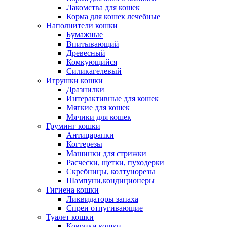
Лакомства для кошек
Корма для кошек лечебные
Наполнители кошки
Бумажные
Впитывающий
Древесный
Комкующийся
Силикагелевый
Игрушки кошки
Дразнилки
Интерактивные для кошек
Мягкие для кошек
Мячики для кошек
Груминг кошки
Антицарапки
Когтерезы
Машинки для стрижки
Расчески, щетки, пуходерки
Скребницы, колтунорезы
Шампуни,кондиционеры
Гигиена кошки
Ликвидаторы запаха
Спреи отпугивающие
Туалет кошки
Коврики кошки