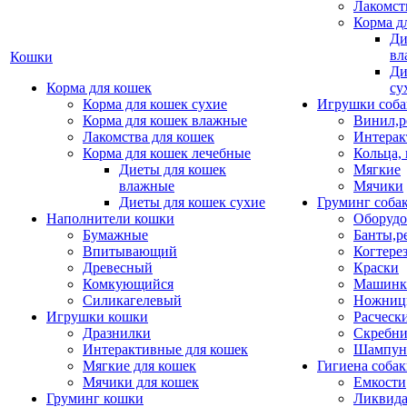
Лакомст
Корма д
Ди
вл
Кошки
Ди
Корма для кошек
су
Корма для кошек сухие
Игрушки соба
Корма для кошек влажные
Винил,р
Лакомства для кошек
Интерак
Корма для кошек лечебные
Кольца,
Диеты для кошек
Мягкие
влажные
Мячики
Диеты для кошек сухие
Груминг соба
Наполнители кошки
Оборудо
Бумажные
Банты,р
Впитывающий
Когтере
Древесный
Краски
Комкующийся
Машинки
Силикагелевый
Ножни
Игрушки кошки
Расческ
Дразнилки
Скребни
Интерактивные для кошек
Шампун
Мягкие для кошек
Гигиена соба
Мячики для кошек
Емкости
Груминг кошки
Ликвида