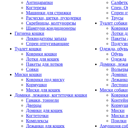
Антицарапки
Салфетк
Когтерезы
Спец. О
Машинки для стрижки
Спреи о
Расчески, щетки, пуходерки
Трусы
Скребницы, колтунорезы
Туалет собаки
Шампуни,кондиционеры
Коврик
Гигиена кошки
Лотки д
Ликвидаторы запаха
Пакеты 
Спреи отпугивающие
Подгузн
Туалет кошки
Одежда, обувь
Коврики кошки
Обувь
Лотки для кошек
Одежда
Пакеты для лотков
Домики, лежа
Совки
Вольеры
Миски кошки
Домики 
Коврики под миску
Лежанки
Кормушки
Лестни
Миски для кошек
Миски собаки
Домики, лежанки, когтеточки кошки
Коврики
Гамаки, тоннели
Контей
Дверцы
Кормуш
Домики для кошек
Миски
Когтеточки
Миски н
Комплексы
Поилки
Лежанки для кошек
Амуниция со