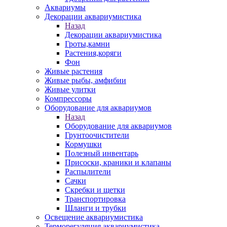
Аквариумы
Декорации аквариумистика
Назад
Декорации аквариумистика
Гроты,камни
Растения,коряги
Фон
Живые растения
Живые рыбы, амфибии
Живые улитки
Компрессоры
Оборудование для аквариумов
Назад
Оборудование для аквариумов
Грунтоочистители
Кормушки
Полезный инвентарь
Присоски, краники и клапаны
Распылители
Сачки
Скребки и щетки
Транспортировка
Шланги и трубки
Освещение аквариумистика
Терморегуляция аквариумистика