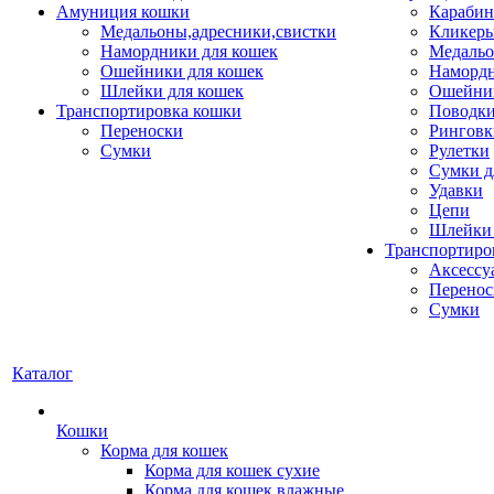
Амуниция кошки
Карабин
Медальоны,адресники,свистки
Кликеры
Намордники для кошек
Медальо
Ошейники для кошек
Наморд
Шлейки для кошек
Ошейник
Транспортировка кошки
Поводки
Переноски
Ринговк
Сумки
Рулетки
Сумки д
Удавки
Цепи
Шлейки 
Транспортиро
Аксессу
Перенос
Сумки
Каталог
Кошки
Корма для кошек
Корма для кошек сухие
Корма для кошек влажные