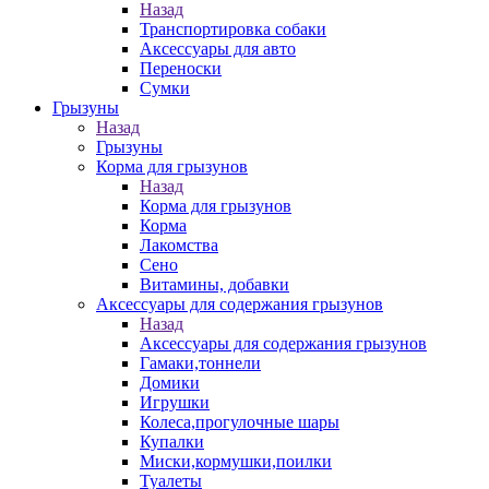
Назад
Транспортировка собаки
Аксессуары для авто
Переноски
Сумки
Грызуны
Назад
Грызуны
Корма для грызунов
Назад
Корма для грызунов
Корма
Лакомства
Сено
Витамины, добавки
Аксессуары для содержания грызунов
Назад
Аксессуары для содержания грызунов
Гамаки,тоннели
Домики
Игрушки
Колеса,прогулочные шары
Купалки
Миски,кормушки,поилки
Туалеты