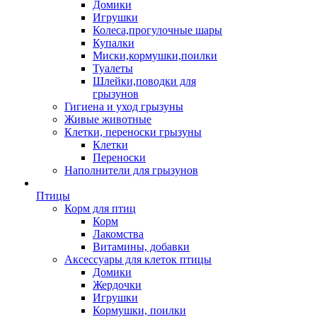
Домики
Игрушки
Колеса,прогулочные шары
Купалки
Миски,кормушки,поилки
Туалеты
Шлейки,поводки для
грызунов
Гигиена и уход грызуны
Живые животные
Клетки, переноски грызуны
Клетки
Переноски
Наполнители для грызунов
Птицы
Корм для птиц
Корм
Лакомства
Витамины, добавки
Аксессуары для клеток птицы
Домики
Жердочки
Игрушки
Кормушки, поилки