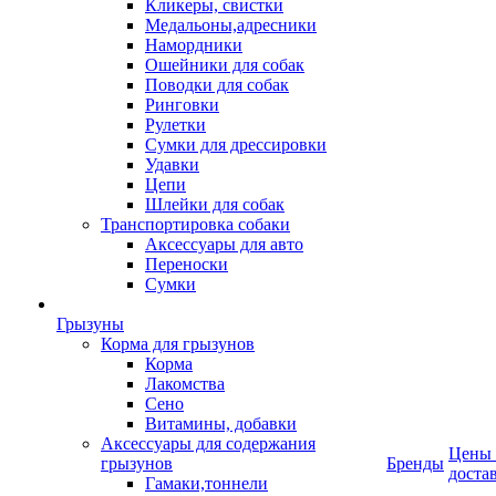
Кликеры, свистки
Медальоны,адресники
Намордники
Ошейники для собак
Поводки для собак
Ринговки
Рулетки
Сумки для дрессировки
Удавки
Цепи
Шлейки для собак
Транспортировка собаки
Аксессуары для авто
Переноски
Сумки
Грызуны
Корма для грызунов
Корма
Лакомства
Сено
Витамины, добавки
Аксессуары для содержания
Цены
грызунов
Бренды
доста
Гамаки,тоннели