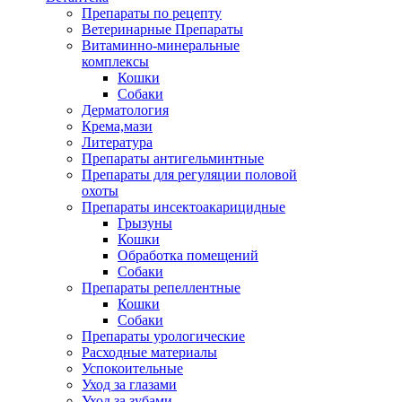
Препараты по рецепту
Ветеринарные Препараты
Витаминно-минеральные
комплексы
Кошки
Собаки
Дерматология
Крема,мази
Литература
Препараты антигельминтные
Препараты для регуляции половой
охоты
Препараты инсектоакарицидные
Грызуны
Кошки
Обработка помещений
Собаки
Препараты репеллентные
Кошки
Собаки
Препараты урологические
Расходные материалы
Успокоительные
Уход за глазами
Уход за зубами