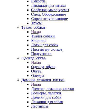
Емкости
Ликвидаторы запаха
Салфетки,мыло,кремы
Спец. Оборудование
Спреи отпугивающие
Трусы
Туалет собаки
Назад
Туалет собаки
Коврики
Лотки для собак
Пакеты для лотков
Подгузники
Одежда, обувь
Назад
Одежда, обувь
Обувь
Одежда
Домики, лежанки, клетки
Назад
Домики, лежанки, клетки
Вольеры, палатки
Домики для собак
Лежанки для собак
Лестницы