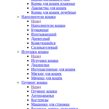
Корма для кошек влажные
Лакомства для кошек
Корма для кошек лечебные
Наполнители кошки
Назад
Наполнители кошки
Бумажные
Впитывающий
Древесный
Комкующийся
Силикагелевый
Игрушки кошки
Назад
Игрушки кошки
Дразнилки
Интерактивные для кошек
Мягкие для кошек
Мячики для кошек
Груминг кошки
Назад
Груминг кошки
Антицарапки
Когтерезы
Машинки для стрижки
Расчески, щетки, пуходерки