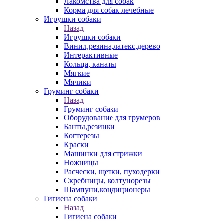
Лакомства для собак
Корма для собак лечебные
Игрушки собаки
Назад
Игрушки собаки
Винил,резина,латекс,дерево
Интерактивные
Кольца, канаты
Мягкие
Мячики
Груминг собаки
Назад
Груминг собаки
Оборудование для грумеров
Банты,резинки
Когтерезы
Краски
Машинки для стрижки
Ножницы
Расчески, щетки, пуходерки
Скребницы, колтунорезы
Шампуни,кондиционеры
Гигиена собаки
Назад
Гигиена собаки