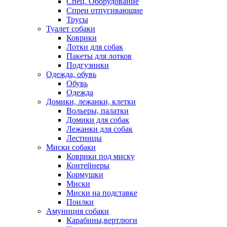
Спец. Оборудование
Спреи отпугивающие
Трусы
Туалет собаки
Коврики
Лотки для собак
Пакеты для лотков
Подгузники
Одежда, обувь
Обувь
Одежда
Домики, лежанки, клетки
Вольеры, палатки
Домики для собак
Лежанки для собак
Лестницы
Миски собаки
Коврики под миску
Контейнеры
Кормушки
Миски
Миски на подставке
Поилки
Амуниция собаки
Карабины,вертлюги