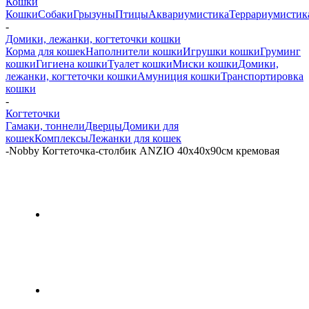
Кошки
Кошки
Собаки
Грызуны
Птицы
Аквариумистика
Террариумистик
-
Домики, лежанки, когтеточки кошки
Корма для кошек
Наполнители кошки
Игрушки кошки
Груминг
кошки
Гигиена кошки
Туалет кошки
Миски кошки
Домики,
лежанки, когтеточки кошки
Амуниция кошки
Транспортировка
кошки
-
Когтеточки
Гамаки, тоннели
Дверцы
Домики для
кошек
Комплексы
Лежанки для кошек
-
Nobby Когтеточка-столбик ANZIO 40х40х90см кремовая