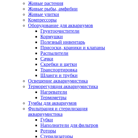
Живые растения
Живые рыбы, амфибии
Живые улитки
Компрессоры
Оборудование для аквариумов
Грунтоочистители
Кормушки
Полезный инвентарь
Присоски, краники и клапаны
Распылители
Сачки
Скребки и щетки
Транспортировка
Шланги и трубки
Освещение аквариумистика
Терморегуляция аквариумистика
Нагреватели
Термометры
Тумбы для аквариумов
Фильтрация и стерилизация
аквариумистика
Губки
Наполнители для фильтров
Роторы
Стерилизаторы