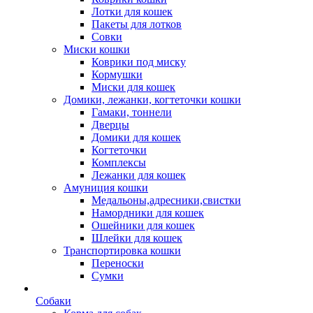
Лотки для кошек
Пакеты для лотков
Совки
Миски кошки
Коврики под миску
Кормушки
Миски для кошек
Домики, лежанки, когтеточки кошки
Гамаки, тоннели
Дверцы
Домики для кошек
Когтеточки
Комплексы
Лежанки для кошек
Амуниция кошки
Медальоны,адресники,свистки
Намордники для кошек
Ошейники для кошек
Шлейки для кошек
Транспортировка кошки
Переноски
Сумки
Собаки