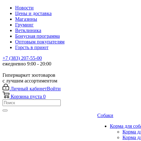
Новости
Цены и доставка
Магазины
Груминг
Ветклиника
Бонусная программа
Оптовым покупателям
Горсть в приют
+7 (383) 207-55-00
ежедневно 9:00 - 20:00
Гипермаркет зоотоваров
с лучшим ассортиментом
Личный кабинет
Войти
Корзина
пуста
0
Собаки
Корма для соб
Корма д
Корма д