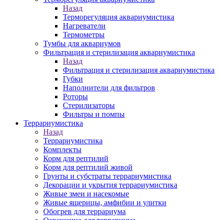
Назад
Терморегуляция аквариумистика
Нагреватели
Термометры
Тумбы для аквариумов
Фильтрация и стерилизация аквариумистика
Назад
Фильтрация и стерилизация аквариумистика
Губки
Наполнители для фильтров
Роторы
Стерилизаторы
Фильтры и помпы
Террариумистика
Назад
Террариумистика
Комплекты
Корм для рептилий
Корм для рептилий живой
Грунты и субстраты террариумистика
Декорации и укрытия террариумистика
Живые змеи и насекомые
Живые ящерицы, амфибии и улитки
Обогрев для террариума