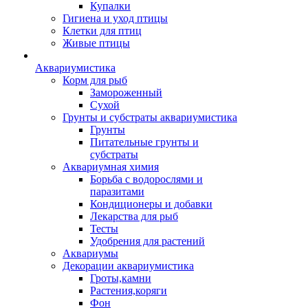
Купалки
Гигиена и уход птицы
Клетки для птиц
Живые птицы
Аквариумистика
Корм для рыб
Замороженный
Сухой
Грунты и субстраты аквариумистика
Грунты
Питательные грунты и
субстраты
Аквариумная химия
Борьба с водорослями и
паразитами
Кондиционеры и добавки
Лекарства для рыб
Тесты
Удобрения для растений
Аквариумы
Декорации аквариумистика
Гроты,камни
Растения,коряги
Фон