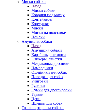
Миски собаки
Назад
Миски собаки
Коврики под миску
Контейнеры
Кормушки
Миски
Миски на подставке
Поилки
Амуниция собаки
Назад
Амуниция собаки
Карабины,вертлюги
Кликеры, свистки
Медальоны,адресники
Намордники
Ошейники для собак
Поводки для собак
Ринговки
Рулетки
Сумки для дрессировки
Удавки
Цепи
Шлейки для собак
Транспортировка собаки