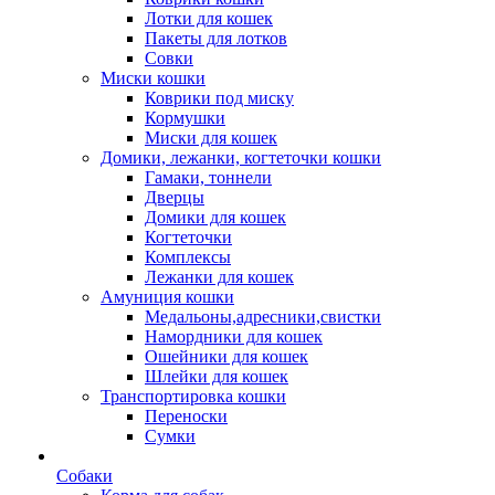
Лотки для кошек
Пакеты для лотков
Совки
Миски кошки
Коврики под миску
Кормушки
Миски для кошек
Домики, лежанки, когтеточки кошки
Гамаки, тоннели
Дверцы
Домики для кошек
Когтеточки
Комплексы
Лежанки для кошек
Амуниция кошки
Медальоны,адресники,свистки
Намордники для кошек
Ошейники для кошек
Шлейки для кошек
Транспортировка кошки
Переноски
Сумки
Собаки