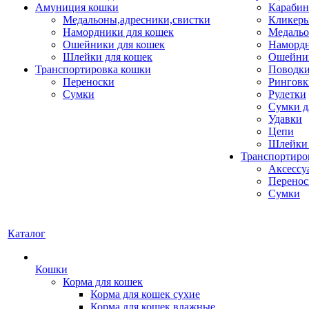
Амуниция кошки
Карабин
Медальоны,адресники,свистки
Кликеры
Намордники для кошек
Медальо
Ошейники для кошек
Наморд
Шлейки для кошек
Ошейник
Транспортировка кошки
Поводки
Переноски
Ринговк
Сумки
Рулетки
Сумки д
Удавки
Цепи
Шлейки 
Транспортиро
Аксессу
Перенос
Сумки
Каталог
Кошки
Корма для кошек
Корма для кошек сухие
Корма для кошек влажные