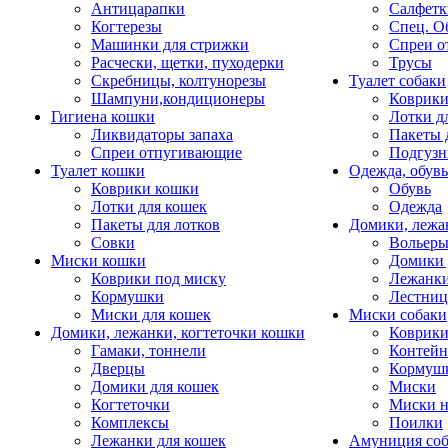
Антицарапки
Салфетк
Когтерезы
Спец. О
Машинки для стрижки
Спреи о
Расчески, щетки, пуходерки
Трусы
Скребницы, колтунорезы
Туалет собаки
Шампуни,кондиционеры
Коврик
Гигиена кошки
Лотки д
Ликвидаторы запаха
Пакеты 
Спреи отпугивающие
Подгузн
Туалет кошки
Одежда, обувь
Коврики кошки
Обувь
Лотки для кошек
Одежда
Пакеты для лотков
Домики, лежа
Совки
Вольеры
Миски кошки
Домики 
Коврики под миску
Лежанки
Кормушки
Лестни
Миски для кошек
Миски собаки
Домики, лежанки, когтеточки кошки
Коврики
Гамаки, тоннели
Контей
Дверцы
Кормуш
Домики для кошек
Миски
Когтеточки
Миски н
Комплексы
Поилки
Лежанки для кошек
Амуниция со