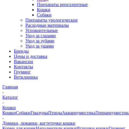
Препараты репеллентные
Кошки
Собаки
Препараты урологические
Расходные материалы
Успокоительные
Уход за глазами
Уход за зубами
Уход за ушами
Бренды
Цены и доставка
Вакансии
Контакты
Груминг
Ветклиника
Главная
-
Каталог
-
Кошки
Кошки
Собаки
Грызуны
Птицы
Аквариумистика
Террариумистик
-
Домики, лежанки, когтеточки кошки
Корма для кошек
Наполнители кошки
Игрушки кошки
Груминг