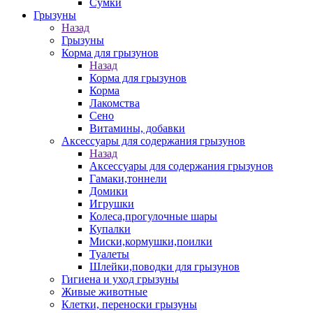
Сумки
Грызуны
Назад
Грызуны
Корма для грызунов
Назад
Корма для грызунов
Корма
Лакомства
Сено
Витамины, добавки
Аксессуары для содержания грызунов
Назад
Аксессуары для содержания грызунов
Гамаки,тоннели
Домики
Игрушки
Колеса,прогулочные шары
Купалки
Миски,кормушки,поилки
Туалеты
Шлейки,поводки для грызунов
Гигиена и уход грызуны
Живые животные
Клетки, переноски грызуны