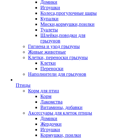
Домики
Игрушки
Колеса,прогулочные шары
Купалки
Миски,кормушки,поилки
Туалеты
Шлейки,поводки для
грызунов
Гигиена и уход грызуны
Живые животные
Клетки, переноски грызуны
Клетки
Переноски
Наполнители для грызунов
Птицы
Корм для птиц
Корм
Лакомства
Витамины, добавки
Аксессуары для клеток птицы
Домики
Жердочки
Игрушки
Кормушки, поилки