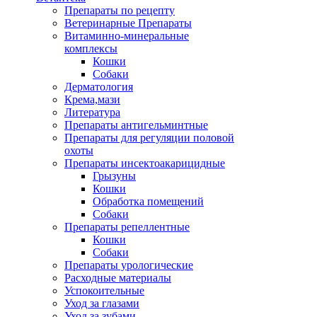
Препараты по рецепту
Ветеринарные Препараты
Витаминно-минеральные
комплексы
Кошки
Собаки
Дерматология
Крема,мази
Литература
Препараты антигельминтные
Препараты для регуляции половой
охоты
Препараты инсектоакарицидные
Грызуны
Кошки
Обработка помещений
Собаки
Препараты репеллентные
Кошки
Собаки
Препараты урологические
Расходные материалы
Успокоительные
Уход за глазами
Уход за зубами