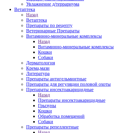
Увлажнение д/террариума
Ветаптека
Назад
Ветаптека
Препараты по рецепту
Ветеринарные Препараты
Витаминно-минеральные комплексы
Назад
Витаминно-минеральные комплексы
Кошки
Собаки
Дерматология
Крема,мази
Литература
Препараты антигельминтные
Препараты для регуляции половой охоты
Препараты инсектоакарицидные
Назад
Препараты инсектоакарицидные
Грызуны
Кошки
Обработка помещений
Собаки
Препараты репеллентные
Назад