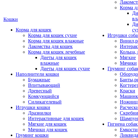
Лакомст
Корма д
Ди
вл
Кошки
Ди
Корма для кошек
су
Корма для кошек сухие
Игрушки соба
Корма для кошек влажные
Винил,р
Лакомства для кошек
Интерак
Корма для кошек лечебные
Кольца,
Диеты для кошек
Мягкие
влажные
Мячики
Диеты для кошек сухие
Груминг соба
Наполнители кошки
Оборудо
Бумажные
Банты,р
Впитывающий
Когтере
Древесный
Краски
Комкующийся
Машинки
Силикагелевый
Ножни
Игрушки кошки
Расческ
Дразнилки
Скребни
Интерактивные для кошек
Шампун
Мягкие для кошек
Гигиена соба
Мячики для кошек
Емкости
Груминг кошки
Ликвида