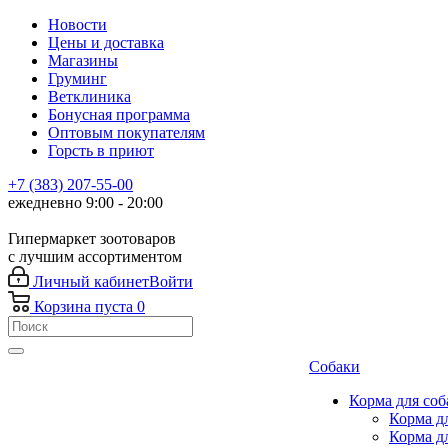
Новости
Цены и доставка
Магазины
Груминг
Ветклиника
Бонусная программа
Оптовым покупателям
Горсть в приют
+7 (383) 207-55-00
ежедневно 9:00 - 20:00
Гипермаркет зоотоваров
с лучшим ассортиментом
Личный кабинет
Войти
Корзина
пуста
0
Собаки
Корма для соб
Корма д
Корма д