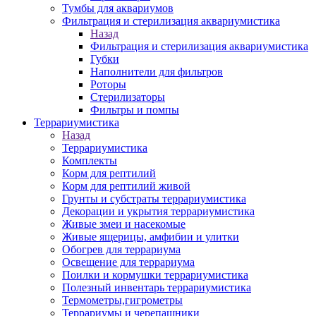
Тумбы для аквариумов
Фильтрация и стерилизация аквариумистика
Назад
Фильтрация и стерилизация аквариумистика
Губки
Наполнители для фильтров
Роторы
Стерилизаторы
Фильтры и помпы
Террариумистика
Назад
Террариумистика
Комплекты
Корм для рептилий
Корм для рептилий живой
Грунты и субстраты террариумистика
Декорации и укрытия террариумистика
Живые змеи и насекомые
Живые ящерицы, амфибии и улитки
Обогрев для террариума
Освещение для террариума
Поилки и кормушки террариумистика
Полезный инвентарь террариумистика
Термометры,гигрометры
Террариумы и черепашники