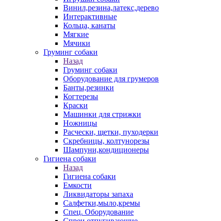
Винил,резина,латекс,дерево
Интерактивные
Кольца, канаты
Мягкие
Мячики
Груминг собаки
Назад
Груминг собаки
Оборудование для грумеров
Банты,резинки
Когтерезы
Краски
Машинки для стрижки
Ножницы
Расчески, щетки, пуходерки
Скребницы, колтунорезы
Шампуни,кондиционеры
Гигиена собаки
Назад
Гигиена собаки
Емкости
Ликвидаторы запаха
Салфетки,мыло,кремы
Спец. Оборудование
Спреи отпугивающие