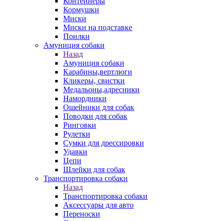
Контейнеры
Кормушки
Миски
Миски на подставке
Поилки
Амуниция собаки
Назад
Амуниция собаки
Карабины,вертлюги
Кликеры, свистки
Медальоны,адресники
Намордники
Ошейники для собак
Поводки для собак
Ринговки
Рулетки
Сумки для дрессировки
Удавки
Цепи
Шлейки для собак
Транспортировка собаки
Назад
Транспортировка собаки
Аксессуары для авто
Переноски