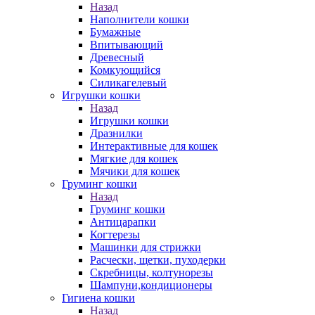
Назад
Наполнители кошки
Бумажные
Впитывающий
Древесный
Комкующийся
Силикагелевый
Игрушки кошки
Назад
Игрушки кошки
Дразнилки
Интерактивные для кошек
Мягкие для кошек
Мячики для кошек
Груминг кошки
Назад
Груминг кошки
Антицарапки
Когтерезы
Машинки для стрижки
Расчески, щетки, пуходерки
Скребницы, колтунорезы
Шампуни,кондиционеры
Гигиена кошки
Назад