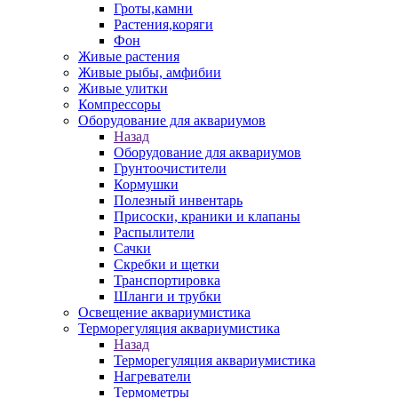
Гроты,камни
Растения,коряги
Фон
Живые растения
Живые рыбы, амфибии
Живые улитки
Компрессоры
Оборудование для аквариумов
Назад
Оборудование для аквариумов
Грунтоочистители
Кормушки
Полезный инвентарь
Присоски, краники и клапаны
Распылители
Сачки
Скребки и щетки
Транспортировка
Шланги и трубки
Освещение аквариумистика
Терморегуляция аквариумистика
Назад
Терморегуляция аквариумистика
Нагреватели
Термометры