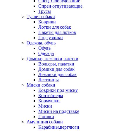
Спец. Оборудование
Спреи отпугивающие
Трусы
Туалет собаки
Коврики
Лотки для собак
Пакеты для лотков
Подгузники
Одежда, обувь
Обувь
Одежда
Домики, лежанки, клетки
Вольеры, палатки
Домики для собак
Лежанки для собак
Лестницы
Миски собаки
Коврики под миску
Контейнеры
Кормушки
Миски
Миски на подставке
Поилки
Амуниция собаки
Карабины,вертлюги