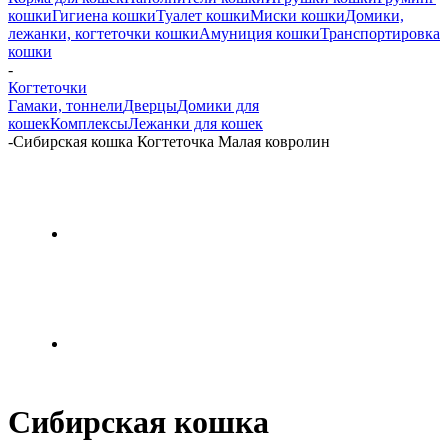
кошки
Гигиена кошки
Туалет кошки
Миски кошки
Домики,
лежанки, когтеточки кошки
Амуниция кошки
Транспортировка
кошки
-
Когтеточки
Гамаки, тоннели
Дверцы
Домики для
кошек
Комплексы
Лежанки для кошек
-
Сибирская кошка Когтеточка Малая ковролин
Сибирская кошка