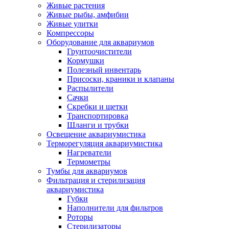
Живые растения
Живые рыбы, амфибии
Живые улитки
Компрессоры
Оборудование для аквариумов
Грунтоочистители
Кормушки
Полезный инвентарь
Присоски, краники и клапаны
Распылители
Сачки
Скребки и щетки
Транспортировка
Шланги и трубки
Освещение аквариумистика
Терморегуляция аквариумистика
Нагреватели
Термометры
Тумбы для аквариумов
Фильтрация и стерилизация
аквариумистика
Губки
Наполнители для фильтров
Роторы
Стерилизаторы