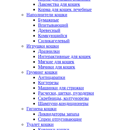
Лакомства для кошек
Корма для кошек лечебные
Наполнители кошки
Бумажные
Впитывающий
Древесный
Комкующийся
Силикагелевый
Игрушки кошки
Дразнилки
Интерактивные для кошек
Мягкие для кошек
Мячики для кошек
Груминг кошки
Антицарапки
Когтерезы
Машинки для стрижки
Расчески, щетки, пуходерки
Скребницы, колтунорезы
Шампуни,кондиционеры
Гигиена кошки
Ликвидаторы запаха
Спреи отпугивающие
Туалет кошки
Коврики кошки