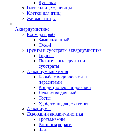
Купалки
Гигиена и уход птицы
Клетки для птиц
Живые птицы
Аквариумистика
Корм для рыб
Замороженный
Сухой
Грунты и субстраты аквариумистика
Грунты
Питательные грунты и
субстраты
Аквариумная химия
Борьба с водорослями и
паразитами
Кондиционеры и добавки
Лекарства для рыб
Тесты
Удобрения для растений
Аквариумы
Декорации аквариумистика
Гроты,камни
Растения,коряги
Фон