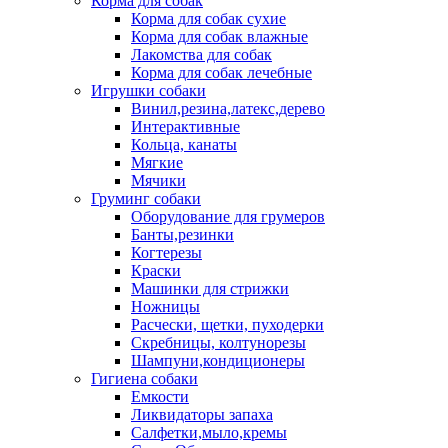
Корма для собак
Корма для собак сухие
Корма для собак влажные
Лакомства для собак
Корма для собак лечебные
Игрушки собаки
Винил,резина,латекс,дерево
Интерактивные
Кольца, канаты
Мягкие
Мячики
Груминг собаки
Оборудование для грумеров
Банты,резинки
Когтерезы
Краски
Машинки для стрижки
Ножницы
Расчески, щетки, пуходерки
Скребницы, колтунорезы
Шампуни,кондиционеры
Гигиена собаки
Емкости
Ликвидаторы запаха
Салфетки,мыло,кремы