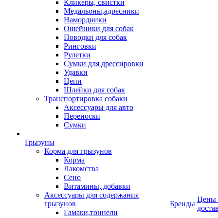
Кликеры, свистки
Медальоны,адресники
Намордники
Ошейники для собак
Поводки для собак
Ринговки
Рулетки
Сумки для дрессировки
Удавки
Цепи
Шлейки для собак
Транспортировка собаки
Аксессуары для авто
Переноски
Сумки
Грызуны
Корма для грызунов
Корма
Лакомства
Сено
Витамины, добавки
Аксессуары для содержания
Цены
грызунов
Бренды
доста
Гамаки,тоннели