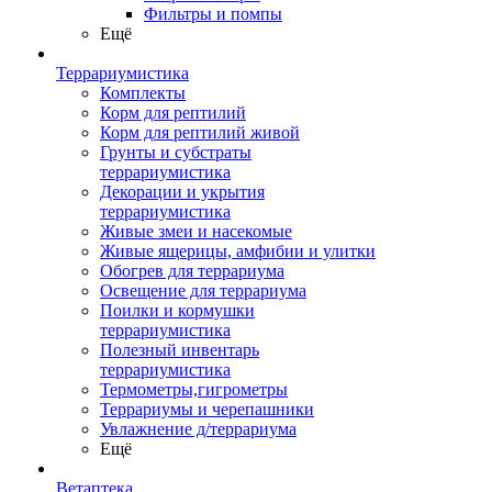
Фильтры и помпы
Ещё
Террариумистика
Комплекты
Корм для рептилий
Корм для рептилий живой
Грунты и субстраты
террариумистика
Декорации и укрытия
террариумистика
Живые змеи и насекомые
Живые ящерицы, амфибии и улитки
Обогрев для террариума
Освещение для террариума
Поилки и кормушки
террариумистика
Полезный инвентарь
террариумистика
Термометры,гигрометры
Террариумы и черепашники
Увлажнение д/террариума
Ещё
Ветаптека