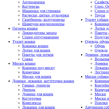
Антицарапки
Салфетк
Когтерезы
Спец. О
Машинки для стрижки
Спреи о
Расчески, щетки, пуходерки
Трусы
Скребницы, колтунорезы
Туалет собаки
Шампуни,кондиционеры
Коврик
Гигиена кошки
Лотки д
Ликвидаторы запаха
Пакеты 
Спреи отпугивающие
Подгузн
Туалет кошки
Одежда, обувь
Коврики кошки
Обувь
Лотки для кошек
Одежда
Пакеты для лотков
Домики, лежа
Совки
Вольеры
Миски кошки
Домики 
Коврики под миску
Лежанки
Кормушки
Лестни
Миски для кошек
Миски собаки
Домики, лежанки, когтеточки кошки
Коврики
Гамаки, тоннели
Контей
Дверцы
Кормуш
Домики для кошек
Миски
Когтеточки
Миски н
Комплексы
Поилки
Лежанки для кошек
Амуниция со