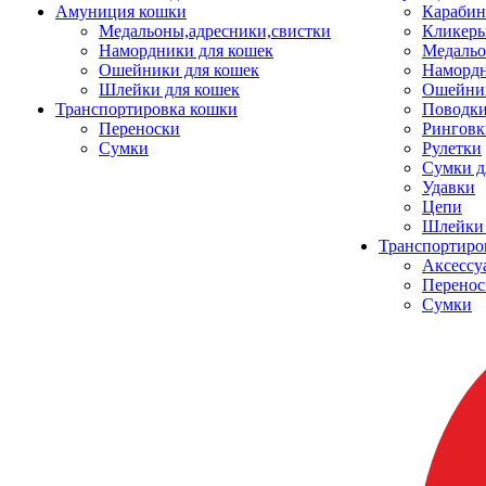
Амуниция кошки
Карабин
Медальоны,адресники,свистки
Кликеры
Намордники для кошек
Медальо
Ошейники для кошек
Наморд
Шлейки для кошек
Ошейник
Транспортировка кошки
Поводки
Переноски
Ринговк
Сумки
Рулетки
Сумки д
Удавки
Цепи
Шлейки 
Транспортиро
Аксессу
Перенос
Сумки