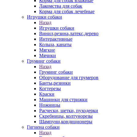
Корма для собак влажные
Лакомства для собак
Корма для собак лечебные
Игрушки собаки
Назад
Игрушки собаки
Винил,резина,латекс,дерево
Интерактивные
Кольца, канаты
Мягкие
Мячики
Груминг собаки
Назад
Груминг собаки
Оборудование для грумеров
Банты,резинки
Когтерезы
Краски
Машинки для стрижки
Ножницы
Расчески, щетки, пуходерки
Скребницы, колтунорезы
Шампуни,кондиционеры
Гигиена собаки
Назад