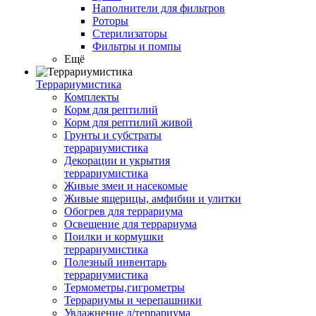
Наполнители для фильтров
Роторы
Стерилизаторы
Фильтры и помпы
Ещё
Террариумистика
Комплекты
Корм для рептилий
Корм для рептилий живой
Грунты и субстраты
террариумистика
Декорации и укрытия
террариумистика
Живые змеи и насекомые
Живые ящерицы, амфибии и улитки
Обогрев для террариума
Освещение для террариума
Поилки и кормушки
террариумистика
Полезный инвентарь
террариумистика
Термометры,гигрометры
Террариумы и черепашники
Увлажнение д/террариума