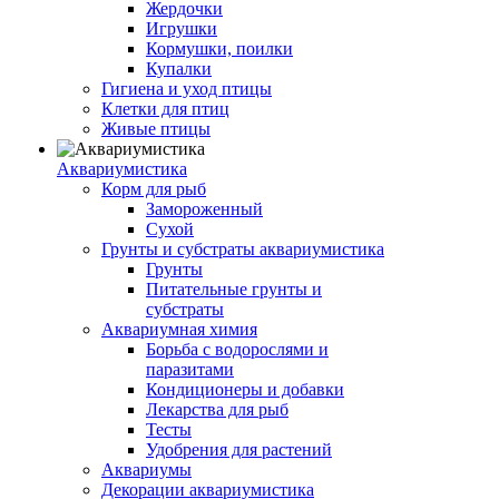
Жердочки
Игрушки
Кормушки, поилки
Купалки
Гигиена и уход птицы
Клетки для птиц
Живые птицы
Аквариумистика
Корм для рыб
Замороженный
Сухой
Грунты и субстраты аквариумистика
Грунты
Питательные грунты и
субстраты
Аквариумная химия
Борьба с водорослями и
паразитами
Кондиционеры и добавки
Лекарства для рыб
Тесты
Удобрения для растений
Аквариумы
Декорации аквариумистика