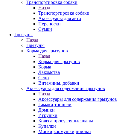
Транспортировка собаки
Назад
Транспортировка собаки
Аксессуары для авто
Переноски
Сумки
Грызуны
Назад
Грызуны
Корма для грызунов
Назад
Корма для грызунов
Корма
Лакомства
Сено
Витамины, добавки
Аксессуары для содержания грызунов
Назад
Аксессуары для содержания грызунов
Гамаки,тоннели
Домики
Игрушки
Колеса,прогулочные шары
Купалки
Миски,кормушки,поилки