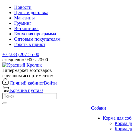
Новости
Цены и доставка
Магазины
Груминг
Ветклиника
Бонусная программа
Оптовым покупателям
Горсть в приют
+7 (383) 207-55-00
ежедневно 9:00 - 20:00
Гипермаркет зоотоваров
с лучшим ассортиментом
Личный кабинет
Войти
Корзина
пуста
0
Собаки
Корма для соб
Корма д
Корма д