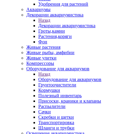
Удобрения для растений
Аквариумы
Декорации аквариумистика
Назад
Декорации аквариумистика
Гроты,камни
Растения,коряги
Фон
Живые растения
Живые рыбы, амфибии
Живые улитки
Компрессоры
Оборудование для аквариумов
Назад
Оборудование для аквариумов
Грунтоочистители
Кормушки
Полезный инвентарь
Присоски, краники и клапаны
Распылители
Сачки
Скребки и щетки
Транспортировка
Шланги и трубки
Освещение аквариумистика