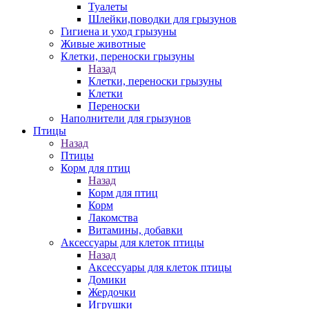
Туалеты
Шлейки,поводки для грызунов
Гигиена и уход грызуны
Живые животные
Клетки, переноски грызуны
Назад
Клетки, переноски грызуны
Клетки
Переноски
Наполнители для грызунов
Птицы
Назад
Птицы
Корм для птиц
Назад
Корм для птиц
Корм
Лакомства
Витамины, добавки
Аксессуары для клеток птицы
Назад
Аксессуары для клеток птицы
Домики
Жердочки
Игрушки