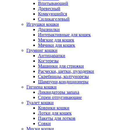
Впитывающий
Древесный
Комкующийся
Силикагелевый
Игрушки кошки
Дразнилки
Интерактивные для кошек
Мягкие для кошек
Мячики для кошек
Груминг кошки
Антицарапки
Когтерезы
Машинки для стрижки
Расчески, щетки, пуходерки
Скребницы, колтунорезы
Шампуни,кондиционеры
Гигиена кошки
Ликвидаторы запаха
Спреи отпугивающие
Туалет кошки
Коврики кошки
Лотки для кошек
Пакеты для лотков
Совки
Миски кошки