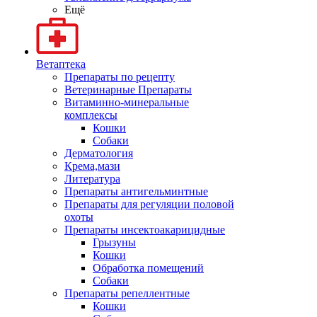
Ещё
Ветаптека
Препараты по рецепту
Ветеринарные Препараты
Витаминно-минеральные
комплексы
Кошки
Собаки
Дерматология
Крема,мази
Литература
Препараты антигельминтные
Препараты для регуляции половой
охоты
Препараты инсектоакарицидные
Грызуны
Кошки
Обработка помещений
Собаки
Препараты репеллентные
Кошки