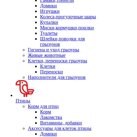
Гамаки,тоннели
Домики
Игрушки
Колеса,прогулочные шары
Купалки
Миски,кормушки,поилки
Туалеты
Шлейки,поводки для
грызунов
Гигиена и уход грызуны
Живые животные
Клетки, переноски грызуны
Клетки
Переноски
Наполнители для грызунов
Птицы
Корм для птиц
Корм
Лакомства
Витамины, добавки
Аксессуары для клеток птицы
Домики