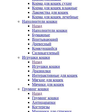
Корма для кошек сухие
Корма для кошек влажные
Лакомства для кошек
Корма для кошек лечебные
Наполнители кошки
Назад
Наполнители кошки
Бумажные
Впитывающий
Древесный
Комкующийся
Силикагелевый
Игрушки кошки
Назад
Игрушки кошки
Дразнилки
Интерактивные для кошек
Мягкие для кошек
Мячики для кошек
Груминг кошки
Назад
Груминг кошки
Антицарапки
Когтерезы
Машинки для стрижки