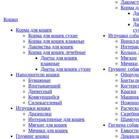
Лакомст
Корма д
Ди
вл
Кошки
Ди
Корма для кошек
су
Корма для кошек сухие
Игрушки соба
Корма для кошек влажные
Винил,р
Лакомства для кошек
Интерак
Корма для кошек лечебные
Кольца,
Диеты для кошек
Мягкие
влажные
Мячики
Диеты для кошек сухие
Груминг соба
Наполнители кошки
Оборудо
Бумажные
Банты,р
Впитывающий
Когтере
Древесный
Краски
Комкующийся
Машинки
Силикагелевый
Ножни
Игрушки кошки
Расческ
Дразнилки
Скребни
Интерактивные для кошек
Шампун
Мягкие для кошек
Гигиена соба
Мячики для кошек
Емкости
Груминг кошки
Ликвида