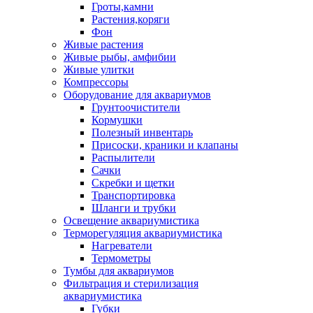
Гроты,камни
Растения,коряги
Фон
Живые растения
Живые рыбы, амфибии
Живые улитки
Компрессоры
Оборудование для аквариумов
Грунтоочистители
Кормушки
Полезный инвентарь
Присоски, краники и клапаны
Распылители
Сачки
Скребки и щетки
Транспортировка
Шланги и трубки
Освещение аквариумистика
Терморегуляция аквариумистика
Нагреватели
Термометры
Тумбы для аквариумов
Фильтрация и стерилизация
аквариумистика
Губки