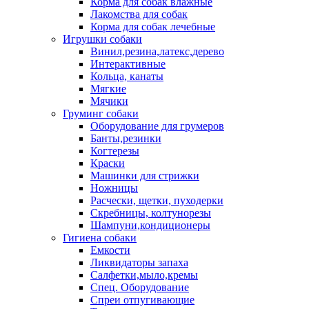
Корма для собак влажные
Лакомства для собак
Корма для собак лечебные
Игрушки собаки
Винил,резина,латекс,дерево
Интерактивные
Кольца, канаты
Мягкие
Мячики
Груминг собаки
Оборудование для грумеров
Банты,резинки
Когтерезы
Краски
Машинки для стрижки
Ножницы
Расчески, щетки, пуходерки
Скребницы, колтунорезы
Шампуни,кондиционеры
Гигиена собаки
Емкости
Ликвидаторы запаха
Салфетки,мыло,кремы
Спец. Оборудование
Спреи отпугивающие