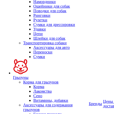
Намордники
Ошейники для собак
Поводки для собак
Ринговки
Рулетки
Сумки для дрессировки
Удавки
Цепи
Шлейки для собак
Транспортировка собаки
Аксессуары для авто
Переноски
Сумки
Грызуны
Корма для грызунов
Корма
Лакомства
Сено
Витамины, добавки
Цены
Бренды
Аксессуары для содержания
доста
грызунов