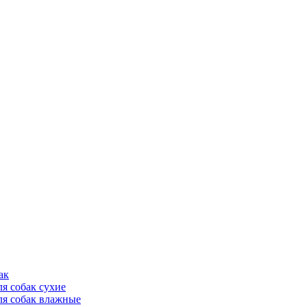
ак
ля собак сухие
ля собак влажные