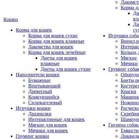
Лакомст
Корма д
Ди
вл
Кошки
Ди
Корма для кошек
су
Корма для кошек сухие
Игрушки соба
Корма для кошек влажные
Винил,р
Лакомства для кошек
Интерак
Корма для кошек лечебные
Кольца,
Диеты для кошек
Мягкие
влажные
Мячики
Диеты для кошек сухие
Груминг соба
Наполнители кошки
Оборудо
Бумажные
Банты,р
Впитывающий
Когтере
Древесный
Краски
Комкующийся
Машинки
Силикагелевый
Ножни
Игрушки кошки
Расческ
Дразнилки
Скребни
Интерактивные для кошек
Шампун
Мягкие для кошек
Гигиена соба
Мячики для кошек
Емкости
Груминг кошки
Ликвида