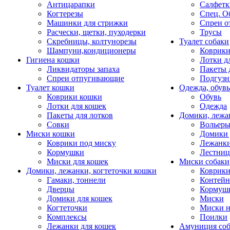
Антицарапки
Салфетк
Когтерезы
Спец. О
Машинки для стрижки
Спреи о
Расчески, щетки, пуходерки
Трусы
Скребницы, колтунорезы
Туалет собаки
Шампуни,кондиционеры
Коврик
Гигиена кошки
Лотки д
Ликвидаторы запаха
Пакеты 
Спреи отпугивающие
Подгузн
Туалет кошки
Одежда, обувь
Коврики кошки
Обувь
Лотки для кошек
Одежда
Пакеты для лотков
Домики, лежа
Совки
Вольеры
Миски кошки
Домики 
Коврики под миску
Лежанки
Кормушки
Лестни
Миски для кошек
Миски собаки
Домики, лежанки, когтеточки кошки
Коврики
Гамаки, тоннели
Контей
Дверцы
Кормуш
Домики для кошек
Миски
Когтеточки
Миски н
Комплексы
Поилки
Лежанки для кошек
Амуниция со