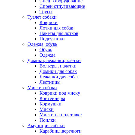
Спец. Оборудование
Спреи отпугивающие
Трусы
Туалет собаки
Коврики
Лотки для собак
Пакеты для лотков
Подгузники
Одежда, обувь
Обувь
Одежда
Домики, лежанки, клетки
Вольеры, палатки
Домики для собак
Лежанки для собак
Лестницы
Миски собаки
Коврики под миску
Контейнеры
Кормушки
Миски
Миски на подставке
Поилки
Амуниция собаки
Карабины,вертлюги