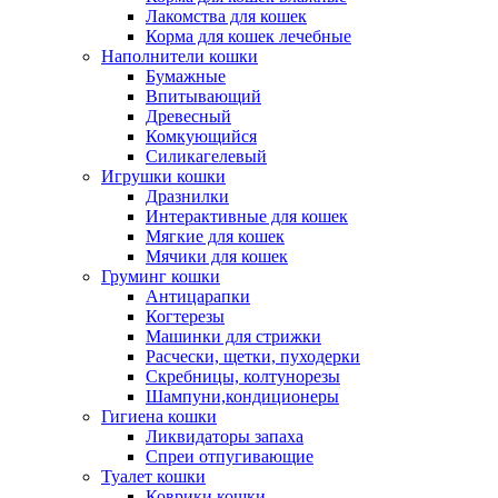
Лакомства для кошек
Корма для кошек лечебные
Наполнители кошки
Бумажные
Впитывающий
Древесный
Комкующийся
Силикагелевый
Игрушки кошки
Дразнилки
Интерактивные для кошек
Мягкие для кошек
Мячики для кошек
Груминг кошки
Антицарапки
Когтерезы
Машинки для стрижки
Расчески, щетки, пуходерки
Скребницы, колтунорезы
Шампуни,кондиционеры
Гигиена кошки
Ликвидаторы запаха
Спреи отпугивающие
Туалет кошки
Коврики кошки