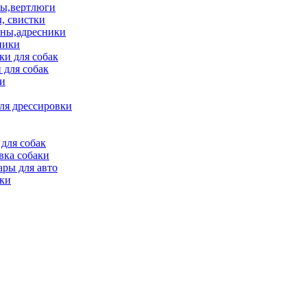
ы,вертлюги
, свистки
ны,адресники
ники
и для собак
 для собак
и
ля дрессировки
для собак
вка собаки
ары для авто
ки