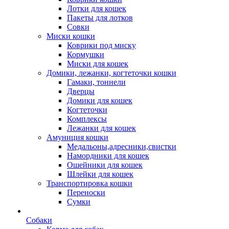
Лотки для кошек
Пакеты для лотков
Совки
Миски кошки
Коврики под миску
Кормушки
Миски для кошек
Домики, лежанки, когтеточки кошки
Гамаки, тоннели
Дверцы
Домики для кошек
Когтеточки
Комплексы
Лежанки для кошек
Амуниция кошки
Медальоны,адресники,свистки
Намордники для кошек
Ошейники для кошек
Шлейки для кошек
Транспортировка кошки
Переноски
Сумки
Собаки