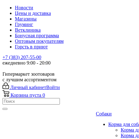
Новости
Цены и доставка
Магазины
Груминг
Ветклиника
Бонусная программа
Оптовым покупателям
Горсть в приют
+7 (383) 207-55-00
ежедневно 9:00 - 20:00
Гипермаркет зоотоваров
с лучшим ассортиментом
Личный кабинет
Войти
Корзина
пуста
0
Собаки
Корма для соб
Корма д
Корма д