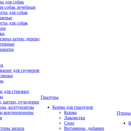
ва для собак
ля собак лечебные
еты для собак
ажные
еты для собак
хие
ки
езина,латекс,дерево
тивные
 канаты
ки
вание для грумеров
езинки
зы
 для стрижки
цы
Грызуны
и, щетки, пуходерки
цы, колтунорезы
Корма для грызунов
и,кондиционеры
Корма
Птицы
ки
Лакомства
Сено
К
торы запаха
Витамины, добавки