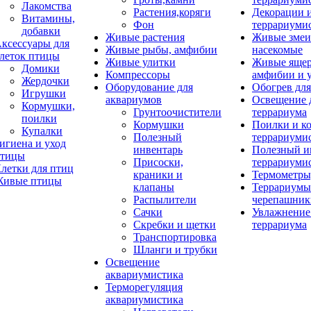
Лакомства
Растения,коряги
Декорации 
Витамины,
Фон
террариуми
добавки
Живые растения
Живые змеи
ксессуары для
Живые рыбы, амфибии
насекомые
леток птицы
Живые улитки
Живые яще
Домики
Компрессоры
амфибии и 
Жердочки
Оборудование для
Обогрев для
Игрушки
аквариумов
Освещение 
Кормушки,
Грунтоочистители
террариума
поилки
Кормушки
Поилки и к
Купалки
Полезный
террариуми
игиена и уход
инвентарь
Полезный и
тицы
Присоски,
террариуми
летки для птиц
краники и
Термометры
ивые птицы
клапаны
Террариумы
Распылители
черепашник
Сачки
Увлажнение 
Скребки и щетки
террариума
Транспортировка
Шланги и трубки
Освещение
аквариумистика
Терморегуляция
аквариумистика