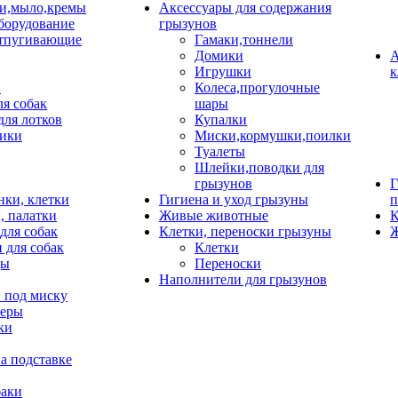
и,мыло,кремы
Аксессуары для содержания
борудование
грызунов
тпугивающие
Гамаки,тоннели
Домики
А
Игрушки
к
и
Колеса,прогулочные
ля собак
шары
для лотков
Купалки
ики
Миски,кормушки,поилки
Туалеты
Шлейки,поводки для
грызунов
Г
нки, клетки
Гигиена и уход грызуны
п
, палатки
Живые животные
К
для собак
Клетки, переноски грызуны
Ж
 для собак
Клетки
цы
Переноски
Наполнители для грызунов
 под миску
неры
ки
а подставке
баки