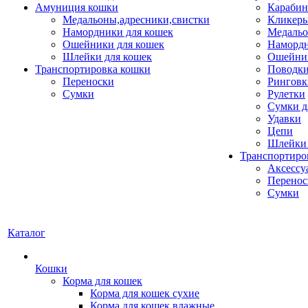
Амуниция кошки
Карабин
Медальоны,адресники,свистки
Кликеры
Намордники для кошек
Медальо
Ошейники для кошек
Наморд
Шлейки для кошек
Ошейник
Транспортировка кошки
Поводки
Переноски
Ринговк
Сумки
Рулетки
Сумки д
Удавки
Цепи
Шлейки 
Транспортиро
Аксессу
Перенос
Сумки
Каталог
Кошки
Корма для кошек
Корма для кошек сухие
Корма для кошек влажные