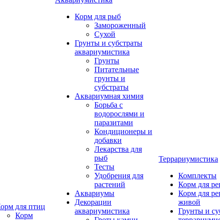
Корм для рыб
Замороженный
Сухой
Грунты и субстраты
аквариумистика
Грунты
Питательные
грунты и
субстраты
Аквариумная химия
Борьба с
водорослями и
паразитами
Кондиционеры и
добавки
Лекарства для
рыб
Террариумистика
Тесты
Удобрения для
Комплекты
растений
Корм для р
Аквариумы
Корм для р
Декорации
живой
орм для птиц
аквариумистика
Грунты и су
Корм
Гроты,камни
террариуми