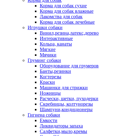
Корма для собак
Корма для собак сухие
Корма для собак влажные
Лакомства для собак
Корма для собак лечебные
Игрушки собаки
Винил,резина,латекс,дерево
Интерактивные
Кольца, канаты
Мягкие
Мячики
Груминг собаки
Оборудование для грумеров
Банты,резинки
Когтерезы
Краски
Машинки для стрижки
Ножницы
Расчески, щетки, пуходерки
Скребницы, колтунорезы
Шампуни,кондиционеры
Гигиена собаки
Емкости
Ликвидаторы запаха
Салфетки,мыло,кремы