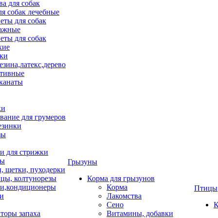
ва для собак
ля собак лечебные
еты для собак
ажные
еты для собак
хие
ки
езина,латекс,дерево
тивные
 канаты
ки
вание для грумеров
езинки
зы
 для стрижки
цы
Грызуны
и, щетки, пуходерки
цы, колтунорезы
Корма для грызунов
и,кондиционеры
Корма
Птицы
ки
Лакомства
Сено
К
торы запаха
Витамины, добавки