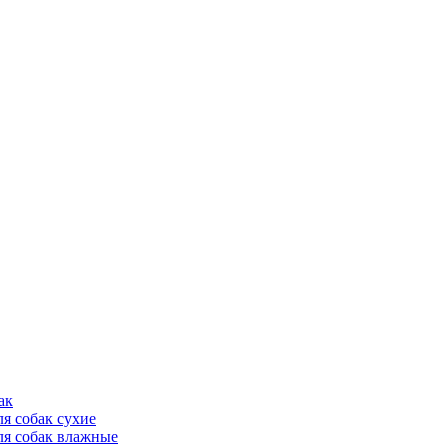
ак
ля собак сухие
ля собак влажные