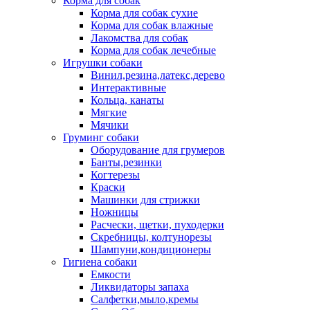
Корма для собак
Корма для собак сухие
Корма для собак влажные
Лакомства для собак
Корма для собак лечебные
Игрушки собаки
Винил,резина,латекс,дерево
Интерактивные
Кольца, канаты
Мягкие
Мячики
Груминг собаки
Оборудование для грумеров
Банты,резинки
Когтерезы
Краски
Машинки для стрижки
Ножницы
Расчески, щетки, пуходерки
Скребницы, колтунорезы
Шампуни,кондиционеры
Гигиена собаки
Емкости
Ликвидаторы запаха
Салфетки,мыло,кремы