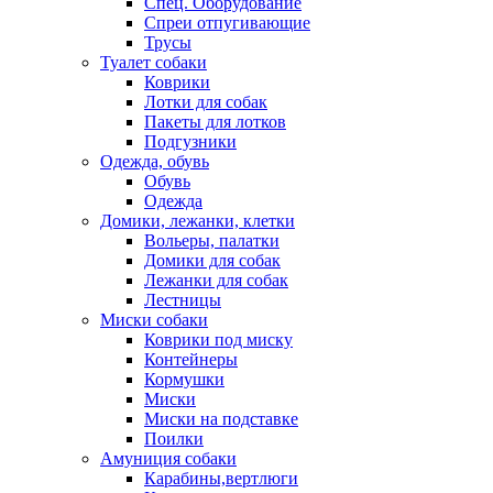
Спец. Оборудование
Спреи отпугивающие
Трусы
Туалет собаки
Коврики
Лотки для собак
Пакеты для лотков
Подгузники
Одежда, обувь
Обувь
Одежда
Домики, лежанки, клетки
Вольеры, палатки
Домики для собак
Лежанки для собак
Лестницы
Миски собаки
Коврики под миску
Контейнеры
Кормушки
Миски
Миски на подставке
Поилки
Амуниция собаки
Карабины,вертлюги