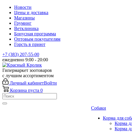
Новости
Цены и доставка
Магазины
Груминг
Ветклиника
Бонусная программа
Оптовым покупателям
Горсть в приют
+7 (383) 207-55-00
ежедневно 9:00 - 20:00
Гипермаркет зоотоваров
с лучшим ассортиментом
Личный кабинет
Войти
Корзина
пуста
0
Собаки
Корма для соб
Корма д
Корма д