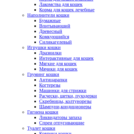
Лакомства для кошек
Корма для кошек лечебные
Наполнители кошки
Бумажные
Впитывающий
Древесный
Комкующийся
Силикагелевый
Игрушки кошки
Дразнилки
Интерактивные для кошек
Мягкие для кошек
Мячики для кошек
Груминг кошки
Антицарапки
Когтерезы
Машинки для стрижки
Расчески, щетки, пуходерки
Скребницы, колтунорезы
Шампуни,кондиционеры
Гигиена кошки
Ликвидаторы запаха
Спреи отпугивающие
Туалет кошки
Коврики кошки