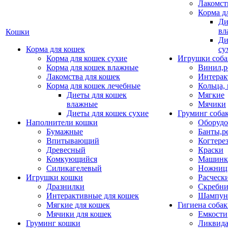
Лакомст
Корма д
Ди
вл
Кошки
Ди
Корма для кошек
су
Корма для кошек сухие
Игрушки соба
Корма для кошек влажные
Винил,р
Лакомства для кошек
Интерак
Корма для кошек лечебные
Кольца,
Диеты для кошек
Мягкие
влажные
Мячики
Диеты для кошек сухие
Груминг соба
Наполнители кошки
Оборудо
Бумажные
Банты,р
Впитывающий
Когтере
Древесный
Краски
Комкующийся
Машинки
Силикагелевый
Ножни
Игрушки кошки
Расческ
Дразнилки
Скребни
Интерактивные для кошек
Шампун
Мягкие для кошек
Гигиена соба
Мячики для кошек
Емкости
Груминг кошки
Ликвида