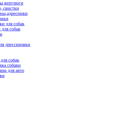
ы,вертлюги
, свистки
ны,адресники
ники
и для собак
 для собак
и
ля дрессировки
для собак
вка собаки
ары для авто
ки