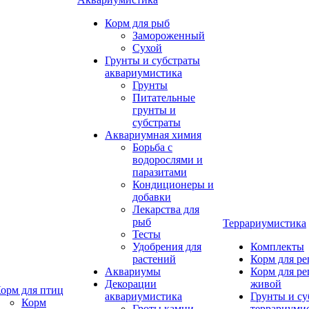
Корм для рыб
Замороженный
Сухой
Грунты и субстраты
аквариумистика
Грунты
Питательные
грунты и
субстраты
Аквариумная химия
Борьба с
водорослями и
паразитами
Кондиционеры и
добавки
Лекарства для
рыб
Террариумистика
Тесты
Удобрения для
Комплекты
растений
Корм для р
Аквариумы
Корм для р
Декорации
живой
орм для птиц
аквариумистика
Грунты и су
Корм
Гроты,камни
террариуми