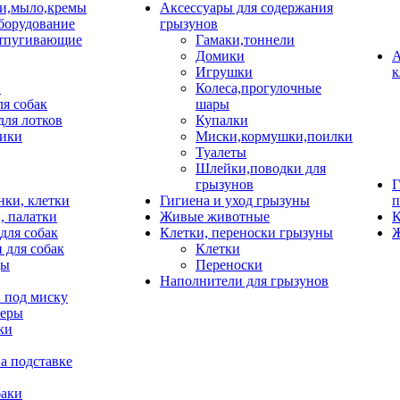
и,мыло,кремы
Аксессуары для содержания
борудование
грызунов
тпугивающие
Гамаки,тоннели
Домики
А
Игрушки
к
и
Колеса,прогулочные
ля собак
шары
для лотков
Купалки
ики
Миски,кормушки,поилки
Туалеты
Шлейки,поводки для
грызунов
Г
нки, клетки
Гигиена и уход грызуны
п
, палатки
Живые животные
К
для собак
Клетки, переноски грызуны
Ж
 для собак
Клетки
цы
Переноски
Наполнители для грызунов
 под миску
неры
ки
а подставке
баки