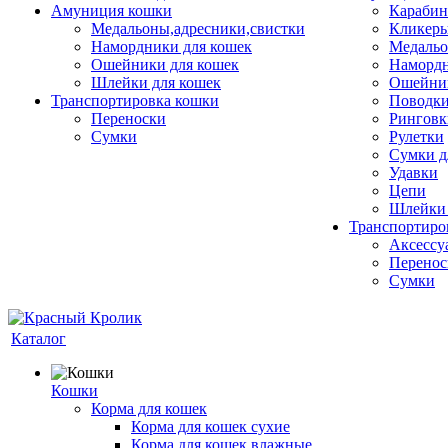
Амуниция кошки
Карабин
Медальоны,адресники,свистки
Кликеры
Намордники для кошек
Медальо
Ошейники для кошек
Наморд
Шлейки для кошек
Ошейник
Транспортировка кошки
Поводки
Переноски
Ринговк
Сумки
Рулетки
Сумки д
Удавки
Цепи
Шлейки 
Транспортиро
Аксессу
Перенос
Сумки
Каталог
Кошки
Корма для кошек
Корма для кошек сухие
Корма для кошек влажные