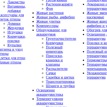
Лакомства
Растения,коряги
Декорации 
Витамины,
Фон
террариуми
добавки
Живые растения
Живые змеи
ксессуары для
Живые рыбы, амфибии
насекомые
леток птицы
Живые улитки
Живые яще
Домики
Компрессоры
амфибии и 
Жердочки
Оборудование для
Обогрев для
Игрушки
аквариумов
Освещение 
Кормушки,
Грунтоочистители
террариума
поилки
Кормушки
Поилки и к
Купалки
Полезный
террариуми
игиена и уход
инвентарь
Полезный и
тицы
Присоски,
террариуми
летки для птиц
краники и
Термометры
ивые птицы
клапаны
Террариумы
Распылители
черепашник
Сачки
Увлажнение 
Скребки и щетки
террариума
Транспортировка
Шланги и трубки
Освещение
аквариумистика
Терморегуляция
аквариумистика