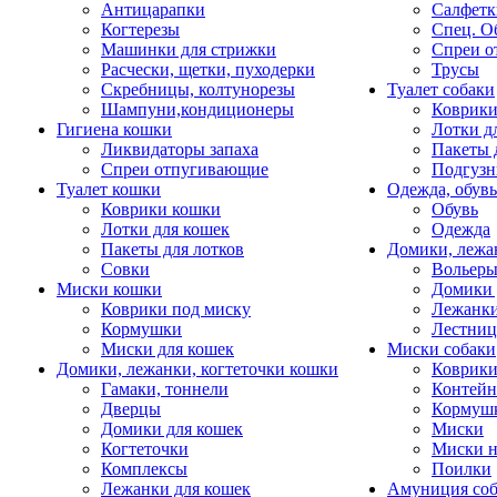
Антицарапки
Салфетк
Когтерезы
Спец. О
Машинки для стрижки
Спреи о
Расчески, щетки, пуходерки
Трусы
Скребницы, колтунорезы
Туалет собаки
Шампуни,кондиционеры
Коврик
Гигиена кошки
Лотки д
Ликвидаторы запаха
Пакеты 
Спреи отпугивающие
Подгузн
Туалет кошки
Одежда, обувь
Коврики кошки
Обувь
Лотки для кошек
Одежда
Пакеты для лотков
Домики, лежа
Совки
Вольеры
Миски кошки
Домики 
Коврики под миску
Лежанки
Кормушки
Лестни
Миски для кошек
Миски собаки
Домики, лежанки, когтеточки кошки
Коврики
Гамаки, тоннели
Контей
Дверцы
Кормуш
Домики для кошек
Миски
Когтеточки
Миски н
Комплексы
Поилки
Лежанки для кошек
Амуниция со