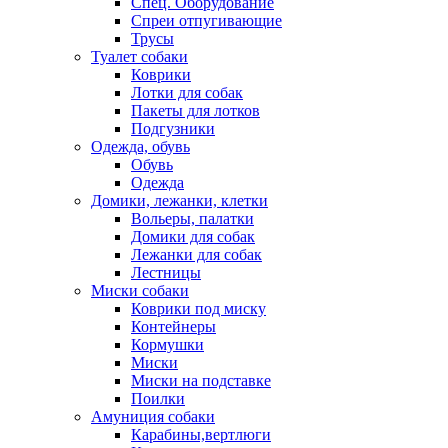
Спец. Оборудование
Спреи отпугивающие
Трусы
Туалет собаки
Коврики
Лотки для собак
Пакеты для лотков
Подгузники
Одежда, обувь
Обувь
Одежда
Домики, лежанки, клетки
Вольеры, палатки
Домики для собак
Лежанки для собак
Лестницы
Миски собаки
Коврики под миску
Контейнеры
Кормушки
Миски
Миски на подставке
Поилки
Амуниция собаки
Карабины,вертлюги