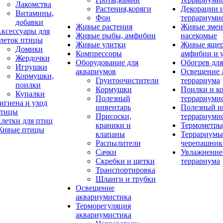
Лакомства
Растения,коряги
Декорации 
Витамины,
Фон
террариуми
добавки
Живые растения
Живые змеи
ксессуары для
Живые рыбы, амфибии
насекомые
леток птицы
Живые улитки
Живые яще
Домики
Компрессоры
амфибии и 
Жердочки
Оборудование для
Обогрев для
Игрушки
аквариумов
Освещение 
Кормушки,
Грунтоочистители
террариума
поилки
Кормушки
Поилки и к
Купалки
Полезный
террариуми
игиена и уход
инвентарь
Полезный и
тицы
Присоски,
террариуми
летки для птиц
краники и
Термометры
ивые птицы
клапаны
Террариумы
Распылители
черепашник
Сачки
Увлажнение 
Скребки и щетки
террариума
Транспортировка
Шланги и трубки
Освещение
аквариумистика
Терморегуляция
аквариумистика