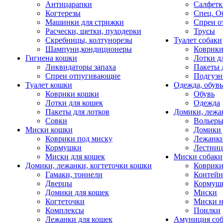
Антицарапки
Салфетк
Когтерезы
Спец. О
Машинки для стрижки
Спреи о
Расчески, щетки, пуходерки
Трусы
Скребницы, колтунорезы
Туалет собаки
Шампуни,кондиционеры
Коврик
Гигиена кошки
Лотки д
Ликвидаторы запаха
Пакеты 
Спреи отпугивающие
Подгузн
Туалет кошки
Одежда, обувь
Коврики кошки
Обувь
Лотки для кошек
Одежда
Пакеты для лотков
Домики, лежа
Совки
Вольеры
Миски кошки
Домики 
Коврики под миску
Лежанки
Кормушки
Лестни
Миски для кошек
Миски собаки
Домики, лежанки, когтеточки кошки
Коврики
Гамаки, тоннели
Контей
Дверцы
Кормуш
Домики для кошек
Миски
Когтеточки
Миски н
Комплексы
Поилки
Лежанки для кошек
Амуниция со