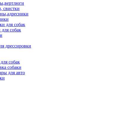
ы,вертлюги
, свистки
ны,адресники
ники
и для собак
 для собак
и
ля дрессировки
для собак
вка собаки
ары для авто
ки