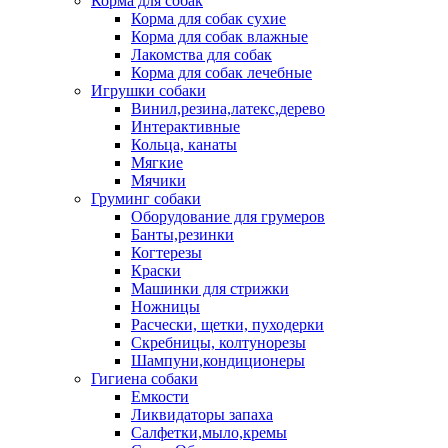
Корма для собак
Корма для собак сухие
Корма для собак влажные
Лакомства для собак
Корма для собак лечебные
Игрушки собаки
Винил,резина,латекс,дерево
Интерактивные
Кольца, канаты
Мягкие
Мячики
Груминг собаки
Оборудование для грумеров
Банты,резинки
Когтерезы
Краски
Машинки для стрижки
Ножницы
Расчески, щетки, пуходерки
Скребницы, колтунорезы
Шампуни,кондиционеры
Гигиена собаки
Емкости
Ликвидаторы запаха
Салфетки,мыло,кремы