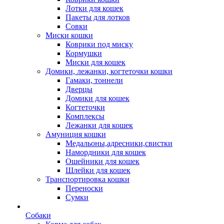
Лотки для кошек
Пакеты для лотков
Совки
Миски кошки
Коврики под миску
Кормушки
Миски для кошек
Домики, лежанки, когтеточки кошки
Гамаки, тоннели
Дверцы
Домики для кошек
Когтеточки
Комплексы
Лежанки для кошек
Амуниция кошки
Медальоны,адресники,свистки
Намордники для кошек
Ошейники для кошек
Шлейки для кошек
Транспортировка кошки
Переноски
Сумки
Собаки