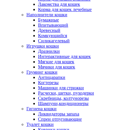
Лакомства для кошек
Корма для кошек лечебные
Наполнители кошки
Бумажные
Впитывающий
Древесный
Комкующийся
Силикагелевый
Игрушки кошки
Дразнилки
Интерактивные для кошек
Мягкие для кошек
Мячики для кошек
Груминг кошки
Антицарапки
Когтерезы
Машинки для стрижки
Расчески, щетки, пуходерки
Скребницы, колтунорезы
Шампуни,кондиционеры
Гигиена кошки
Ликвидаторы запаха
Спреи отпугивающие
Туалет кошки
Коврики кошки