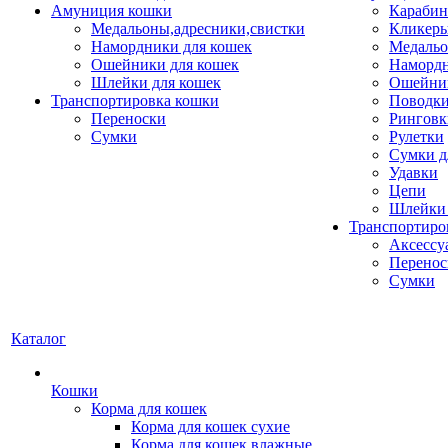
Амуниция кошки
Карабин
Медальоны,адресники,свистки
Кликеры
Намордники для кошек
Медальо
Ошейники для кошек
Наморд
Шлейки для кошек
Ошейник
Транспортировка кошки
Поводки
Переноски
Ринговк
Сумки
Рулетки
Сумки д
Удавки
Цепи
Шлейки 
Транспортиро
Аксессу
Перенос
Сумки
Каталог
Кошки
Корма для кошек
Корма для кошек сухие
Корма для кошек влажные