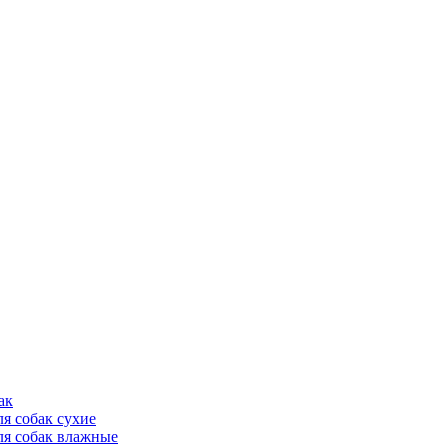
ак
ля собак сухие
ля собак влажные