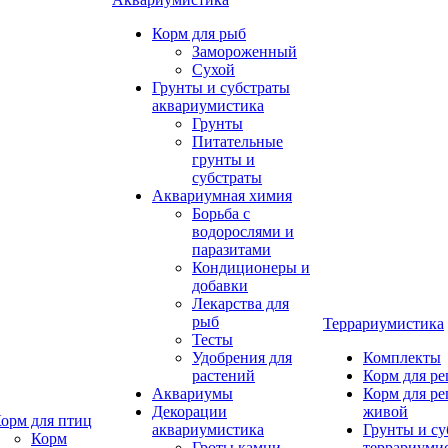
Корм для рыб
Замороженный
Сухой
Грунты и субстраты
аквариумистика
Грунты
Питательные
грунты и
субстраты
Аквариумная химия
Борьба с
водорослями и
паразитами
Кондиционеры и
добавки
Лекарства для
рыб
Террариумистика
Тесты
Удобрения для
Комплекты
растений
Корм для р
Аквариумы
Корм для р
Декорации
живой
орм для птиц
аквариумистика
Грунты и су
Корм
Гроты,камни
террариуми