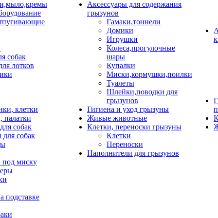
и,мыло,кремы
Аксессуары для содержания
борудование
грызунов
тпугивающие
Гамаки,тоннели
Домики
А
Игрушки
к
и
Колеса,прогулочные
ля собак
шары
для лотков
Купалки
ики
Миски,кормушки,поилки
Туалеты
Шлейки,поводки для
грызунов
Г
нки, клетки
Гигиена и уход грызуны
п
, палатки
Живые животные
К
для собак
Клетки, переноски грызуны
Ж
 для собак
Клетки
цы
Переноски
Наполнители для грызунов
 под миску
неры
ки
а подставке
баки