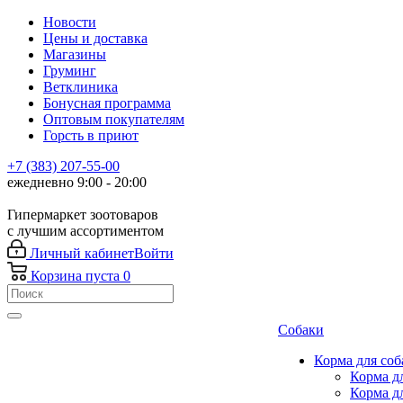
Новости
Цены и доставка
Магазины
Груминг
Ветклиника
Бонусная программа
Оптовым покупателям
Горсть в приют
+7 (383) 207-55-00
ежедневно 9:00 - 20:00
Гипермаркет зоотоваров
с лучшим ассортиментом
Личный кабинет
Войти
Корзина
пуста
0
Собаки
Корма для соб
Корма д
Корма д