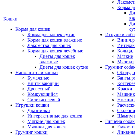
Лакомст
Корма д
Ди
вл
Кошки
Ди
Корма для кошек
су
Корма для кошек сухие
Игрушки соба
Корма для кошек влажные
Винил,р
Лакомства для кошек
Интерак
Корма для кошек лечебные
Кольца,
Диеты для кошек
Мягкие
влажные
Мячики
Диеты для кошек сухие
Груминг соба
Наполнители кошки
Оборудо
Бумажные
Банты,р
Впитывающий
Когтере
Древесный
Краски
Комкующийся
Машинки
Силикагелевый
Ножни
Игрушки кошки
Расческ
Дразнилки
Скребни
Интерактивные для кошек
Шампун
Мягкие для кошек
Гигиена соба
Мячики для кошек
Емкости
Груминг кошки
Ликвида