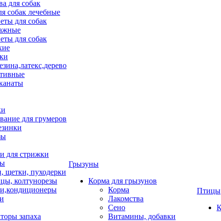
ва для собак
ля собак лечебные
еты для собак
ажные
еты для собак
хие
ки
езина,латекс,дерево
тивные
 канаты
ки
вание для грумеров
езинки
зы
 для стрижки
цы
Грызуны
и, щетки, пуходерки
цы, колтунорезы
Корма для грызунов
и,кондиционеры
Корма
Птицы
ки
Лакомства
Сено
К
торы запаха
Витамины, добавки