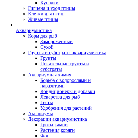
Купалки
Гигиена и уход птицы
Клетки для птиц
Живые птицы
Аквариумистика
Корм для рыб
Замороженный
Сухой
Грунты и субстраты аквариумистика
Грунты
Питательные грунты и
субстраты
Аквариумная химия
Борьба с водорослями и
паразитами
Кондиционеры и добавки
Лекарства для рыб
Тесты
Удобрения для растений
Аквариумы
Декорации аквариумистика
Гроты,камни
Растения,коряги
Фон