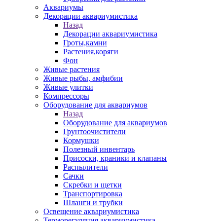
Аквариумы
Декорации аквариумистика
Назад
Декорации аквариумистика
Гроты,камни
Растения,коряги
Фон
Живые растения
Живые рыбы, амфибии
Живые улитки
Компрессоры
Оборудование для аквариумов
Назад
Оборудование для аквариумов
Грунтоочистители
Кормушки
Полезный инвентарь
Присоски, краники и клапаны
Распылители
Сачки
Скребки и щетки
Транспортировка
Шланги и трубки
Освещение аквариумистика
Терморегуляция аквариумистика