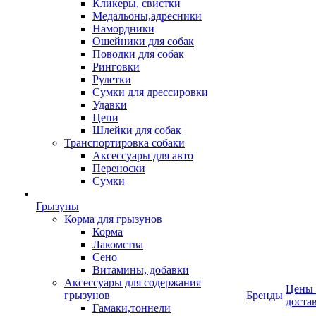
Кликеры, свистки
Медальоны,адресники
Намордники
Ошейники для собак
Поводки для собак
Ринговки
Рулетки
Сумки для дрессировки
Удавки
Цепи
Шлейки для собак
Транспортировка собаки
Аксессуары для авто
Переноски
Сумки
Грызуны
Корма для грызунов
Корма
Лакомства
Сено
Витамины, добавки
Аксессуары для содержания
Цены
грызунов
Бренды
доста
Гамаки,тоннели