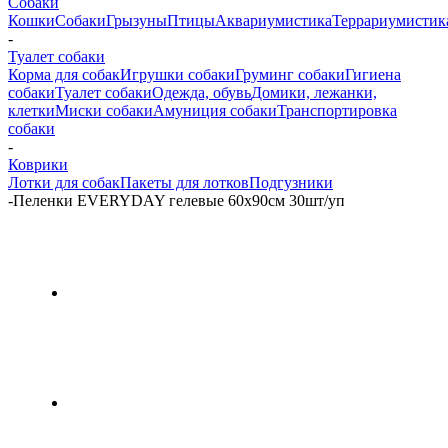
Собаки
Кошки
Собаки
Грызуны
Птицы
Аквариумистика
Террариумистик
-
Туалет собаки
Корма для собак
Игрушки собаки
Груминг собаки
Гигиена
собаки
Туалет собаки
Одежда, обувь
Домики, лежанки,
клетки
Миски собаки
Амуниция собаки
Транспортировка
собаки
-
Коврики
Лотки для собак
Пакеты для лотков
Подгузники
-
Пеленки EVERYDAY гелевые 60х90см 30шт/уп