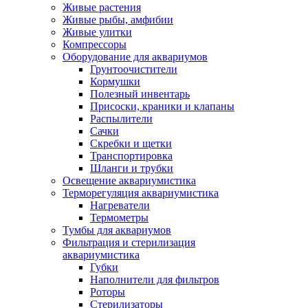
Живые растения
Живые рыбы, амфибии
Живые улитки
Компрессоры
Оборудование для аквариумов
Грунтоочистители
Кормушки
Полезный инвентарь
Присоски, краники и клапаны
Распылители
Сачки
Скребки и щетки
Транспортировка
Шланги и трубки
Освещение аквариумистика
Терморегуляция аквариумистика
Нагреватели
Термометры
Тумбы для аквариумов
Фильтрация и стерилизация
аквариумистика
Губки
Наполнители для фильтров
Роторы
Стерилизаторы