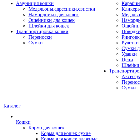
Амуниция кошки
Карабин
Медальоны,адресники,свистки
Кликеры
Намордники для кошек
Медальо
Ошейники для кошек
Наморд
Шлейки для кошек
Ошейник
Транспортировка кошки
Поводки
Переноски
Ринговк
Сумки
Рулетки
Сумки д
Удавки
Цепи
Шлейки 
Транспортиро
Аксессу
Перенос
Сумки
Каталог
Кошки
Корма для кошек
Корма для кошек сухие
Корма для кошек влажные