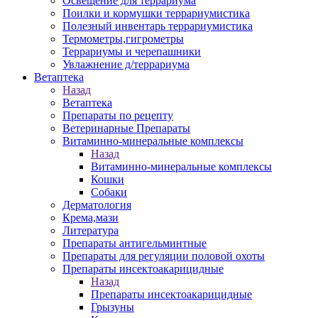
Освещение для террариума
Поилки и кормушки террариумистика
Полезный инвентарь террариумистика
Термометры,гигрометры
Террариумы и черепашники
Увлажнение д/террариума
Ветаптека
Назад
Ветаптека
Препараты по рецепту
Ветеринарные Препараты
Витаминно-минеральные комплексы
Назад
Витаминно-минеральные комплексы
Кошки
Собаки
Дерматология
Крема,мази
Литература
Препараты антигельминтные
Препараты для регуляции половой охоты
Препараты инсектоакарицидные
Назад
Препараты инсектоакарицидные
Грызуны