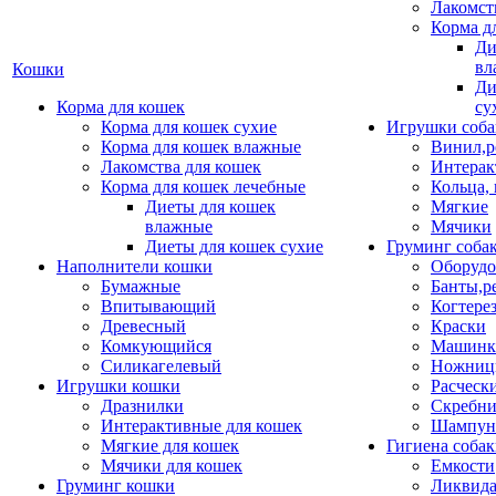
Лакомст
Корма д
Ди
вл
Кошки
Ди
Корма для кошек
су
Корма для кошек сухие
Игрушки соба
Корма для кошек влажные
Винил,р
Лакомства для кошек
Интерак
Корма для кошек лечебные
Кольца,
Диеты для кошек
Мягкие
влажные
Мячики
Диеты для кошек сухие
Груминг соба
Наполнители кошки
Оборудо
Бумажные
Банты,р
Впитывающий
Когтере
Древесный
Краски
Комкующийся
Машинки
Силикагелевый
Ножни
Игрушки кошки
Расческ
Дразнилки
Скребни
Интерактивные для кошек
Шампун
Мягкие для кошек
Гигиена соба
Мячики для кошек
Емкости
Груминг кошки
Ликвида