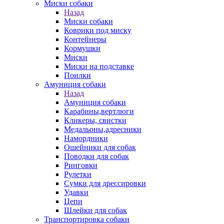
Миски собаки
Назад
Миски собаки
Коврики под миску
Контейнеры
Кормушки
Миски
Миски на подставке
Поилки
Амуниция собаки
Назад
Амуниция собаки
Карабины,вертлюги
Кликеры, свистки
Медальоны,адресники
Намордники
Ошейники для собак
Поводки для собак
Ринговки
Рулетки
Сумки для дрессировки
Удавки
Цепи
Шлейки для собак
Транспортировка собаки