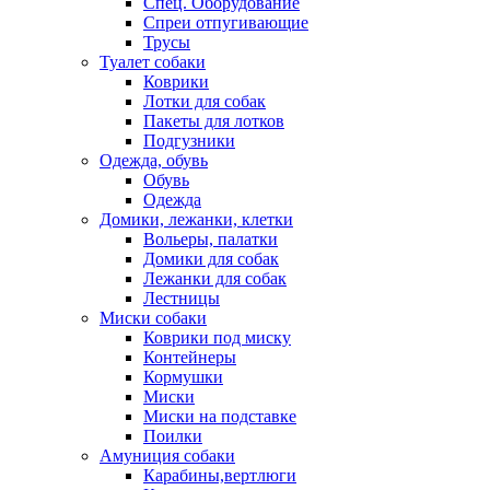
Спец. Оборудование
Спреи отпугивающие
Трусы
Туалет собаки
Коврики
Лотки для собак
Пакеты для лотков
Подгузники
Одежда, обувь
Обувь
Одежда
Домики, лежанки, клетки
Вольеры, палатки
Домики для собак
Лежанки для собак
Лестницы
Миски собаки
Коврики под миску
Контейнеры
Кормушки
Миски
Миски на подставке
Поилки
Амуниция собаки
Карабины,вертлюги