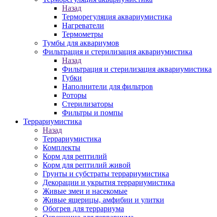
Назад
Терморегуляция аквариумистика
Нагреватели
Термометры
Тумбы для аквариумов
Фильтрация и стерилизация аквариумистика
Назад
Фильтрация и стерилизация аквариумистика
Губки
Наполнители для фильтров
Роторы
Стерилизаторы
Фильтры и помпы
Террариумистика
Назад
Террариумистика
Комплекты
Корм для рептилий
Корм для рептилий живой
Грунты и субстраты террариумистика
Декорации и укрытия террариумистика
Живые змеи и насекомые
Живые ящерицы, амфибии и улитки
Обогрев для террариума