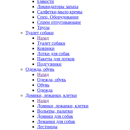
Емкости
Ликвидаторы запаха
Салфетки,мыло,кремы
Спец. Оборудование
Спреи отпугивающие
Трусы
Туалет собаки
Назад
Туалет собаки
Коврики
Лотки для собак
Пакеты для лотков
Подгузники
Одежда, обувь
Назад
Одежда, обувь
Обувь
Одежда
Домики, лежанки, клетки
Назад
Домики, лежанки, клетки
Вольеры, палатки
Домики для собак
Лежанки для собак
Лестницы