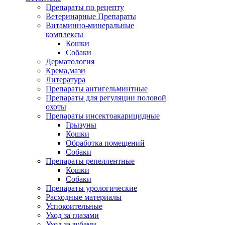
Препараты по рецепту
Ветеринарные Препараты
Витаминно-минеральные
комплексы
Кошки
Собаки
Дерматология
Крема,мази
Литература
Препараты антигельминтные
Препараты для регуляции половой
охоты
Препараты инсектоакарицидные
Грызуны
Кошки
Обработка помещений
Собаки
Препараты репеллентные
Кошки
Собаки
Препараты урологические
Расходные материалы
Успокоительные
Уход за глазами
Уход за зубами