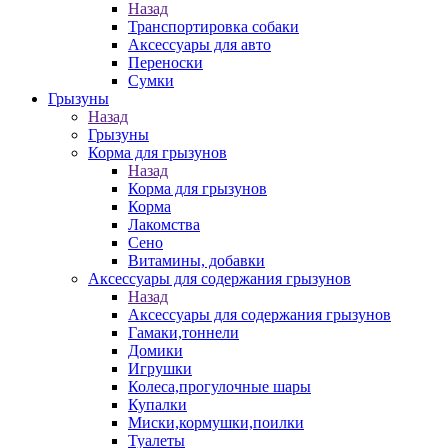
Назад
Транспортировка собаки
Аксессуары для авто
Переноски
Сумки
Грызуны
Назад
Грызуны
Корма для грызунов
Назад
Корма для грызунов
Корма
Лакомства
Сено
Витамины, добавки
Аксессуары для содержания грызунов
Назад
Аксессуары для содержания грызунов
Гамаки,тоннели
Домики
Игрушки
Колеса,прогулочные шары
Купалки
Миски,кормушки,поилки
Туалеты