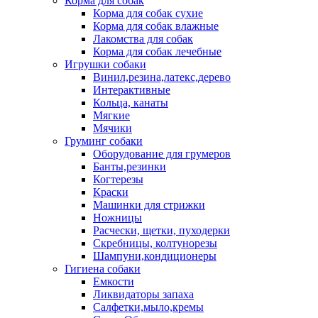
Корма для собак
Корма для собак сухие
Корма для собак влажные
Лакомства для собак
Корма для собак лечебные
Игрушки собаки
Винил,резина,латекс,дерево
Интерактивные
Кольца, канаты
Мягкие
Мячики
Груминг собаки
Оборудование для грумеров
Банты,резинки
Когтерезы
Краски
Машинки для стрижки
Ножницы
Расчески, щетки, пуходерки
Скребницы, колтунорезы
Шампуни,кондиционеры
Гигиена собаки
Емкости
Ликвидаторы запаха
Салфетки,мыло,кремы