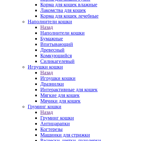
Корма для кошек влажные
Лакомства для кошек
Корма для кошек лечебные
Наполнители кошки
Назад
Наполнители кошки
Бумажные
Впитывающий
Древесный
Комкующийся
Силикагелевый
Игрушки кошки
Назад
Игрушки кошки
Дразнилки
Интерактивные для кошек
Мягкие для кошек
Мячики для кошек
Груминг кошки
Назад
Груминг кошки
Антицарапки
Когтерезы
Машинки для стрижки
Расчески, щетки, пуходерки