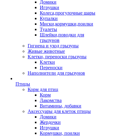
Домики
Игрушки
Колеса,прогулочные шары
Купалки
Миски,кормушки,поилки
Туалеты
Шлейки,поводки для
грызунов
Гигиена и уход грызуны
Живые животные
Клетки, переноски грызуны
Клетки
Переноски
Наполнители для грызунов
Птицы
Корм для птиц
Корм
Лакомства
Витамины, добавки
Аксессуары для клеток птицы
Домики
Жердочки
Игрушки
Кормушки, поилки