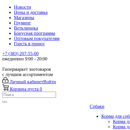
Новости
Цены и доставка
Магазины
Груминг
Ветклиника
Бонусная программа
Оптовым покупателям
Горсть в приют
+7 (383) 207-55-00
ежедневно 9:00 - 20:00
Гипермаркет зоотоваров
с лучшим ассортиментом
Личный кабинет
Войти
Корзина
пуста
0
Собаки
Корма для соб
Корма д
Корма д