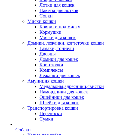
Лотки для кошек
Пакеты для лотков
Совки
Миски кошки
Коврики под миску
Кормушки
Миски для кошек
Домики, лежанки, когтеточки кошки
Гамаки, тоннели
Дверцы
Домики для кошек
Когтеточки
Комплексы
Лежанки для кошек
Амуниция кошки
Медальоны,адресники,свистки
Намордники для кошек
Ошейники для кошек
Шлейки для кошек
Транспортировка кошки
Переноски
Сумки
Собаки