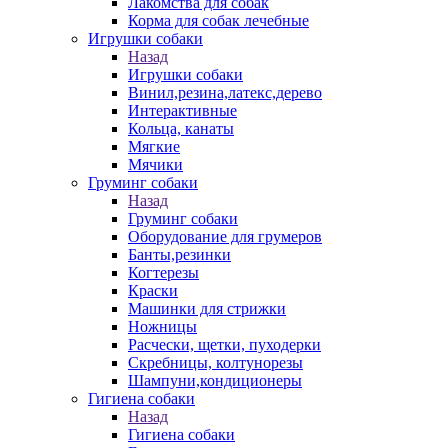
Лакомства для собак
Корма для собак лечебные
Игрушки собаки
Назад
Игрушки собаки
Винил,резина,латекс,дерево
Интерактивные
Кольца, канаты
Мягкие
Мячики
Груминг собаки
Назад
Груминг собаки
Оборудование для грумеров
Банты,резинки
Когтерезы
Краски
Машинки для стрижки
Ножницы
Расчески, щетки, пуходерки
Скребницы, колтунорезы
Шампуни,кондиционеры
Гигиена собаки
Назад
Гигиена собаки