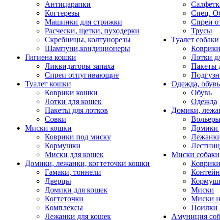
Антицарапки
Салфетк
Когтерезы
Спец. О
Машинки для стрижки
Спреи о
Расчески, щетки, пуходерки
Трусы
Скребницы, колтунорезы
Туалет собаки
Шампуни,кондиционеры
Коврик
Гигиена кошки
Лотки д
Ликвидаторы запаха
Пакеты 
Спреи отпугивающие
Подгузн
Туалет кошки
Одежда, обувь
Коврики кошки
Обувь
Лотки для кошек
Одежда
Пакеты для лотков
Домики, лежа
Совки
Вольеры
Миски кошки
Домики 
Коврики под миску
Лежанки
Кормушки
Лестни
Миски для кошек
Миски собаки
Домики, лежанки, когтеточки кошки
Коврики
Гамаки, тоннели
Контей
Дверцы
Кормуш
Домики для кошек
Миски
Когтеточки
Миски н
Комплексы
Поилки
Лежанки для кошек
Амуниция со