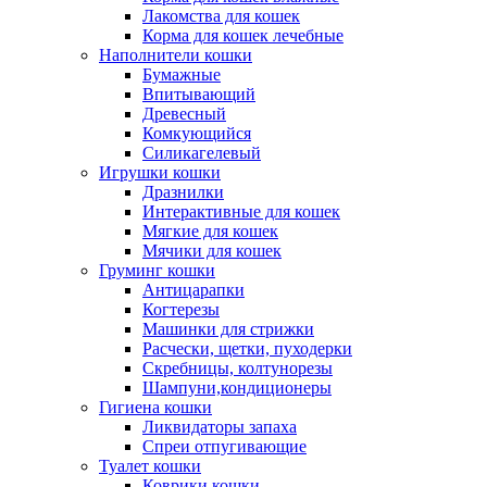
Лакомства для кошек
Корма для кошек лечебные
Наполнители кошки
Бумажные
Впитывающий
Древесный
Комкующийся
Силикагелевый
Игрушки кошки
Дразнилки
Интерактивные для кошек
Мягкие для кошек
Мячики для кошек
Груминг кошки
Антицарапки
Когтерезы
Машинки для стрижки
Расчески, щетки, пуходерки
Скребницы, колтунорезы
Шампуни,кондиционеры
Гигиена кошки
Ликвидаторы запаха
Спреи отпугивающие
Туалет кошки
Коврики кошки