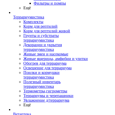
Фильтры и помпы
Ещё
Террариумистика
Комплекты
Корм для рептилий
Корм для рептилий живой
Грунты и субстраты
террариумистика
Декорации и укрытия
террариумистика
Живые змеи и насекомые
Живые ящерицы, амфибии и улитки
Обогрев для террариума
Освещение для террариума
Поилки и кормушки
террариумистика
Полезный инвентарь
террариумистика
Термометры,гигрометры
Террариумы и черепашники
Увлажнение д/террариума
Ещё
Ветаптека