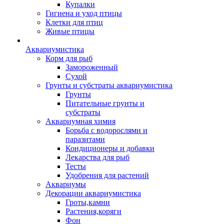
Купалки
Гигиена и уход птицы
Клетки для птиц
Живые птицы
Аквариумистика
Корм для рыб
Замороженный
Сухой
Грунты и субстраты аквариумистика
Грунты
Питательные грунты и
субстраты
Аквариумная химия
Борьба с водорослями и
паразитами
Кондиционеры и добавки
Лекарства для рыб
Тесты
Удобрения для растений
Аквариумы
Декорации аквариумистика
Гроты,камни
Растения,коряги
Фон