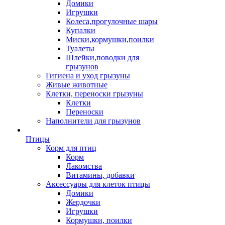
Домики
Игрушки
Колеса,прогулочные шары
Купалки
Миски,кормушки,поилки
Туалеты
Шлейки,поводки для
грызунов
Гигиена и уход грызуны
Живые животные
Клетки, переноски грызуны
Клетки
Переноски
Наполнители для грызунов
Птицы
Корм для птиц
Корм
Лакомства
Витамины, добавки
Аксессуары для клеток птицы
Домики
Жердочки
Игрушки
Кормушки, поилки