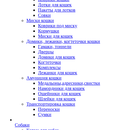
Лотки для кошек
Пакеты для лотков
Совки
Миски кошки
Коврики под миску
Кормушки
Миски для кошек
Домики, лежанки, когтеточки кошки
Гамаки, тоннели
Дверцы
Домики для кошек
Когтеточки
Комплексы
Лежанки для кошек
Амуниция кошки
Медальоны,адресники,свистки
Намордники для кошек
Ошейники для кошек
Шлейки для кошек
Транспортировка кошки
Переноски
Сумки
Собаки