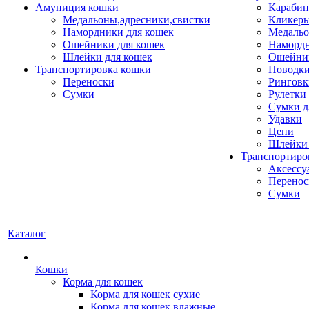
Амуниция кошки
Карабин
Медальоны,адресники,свистки
Кликеры
Намордники для кошек
Медальо
Ошейники для кошек
Наморд
Шлейки для кошек
Ошейник
Транспортировка кошки
Поводки
Переноски
Ринговк
Сумки
Рулетки
Сумки д
Удавки
Цепи
Шлейки 
Транспортиро
Аксессу
Перенос
Сумки
Каталог
Кошки
Корма для кошек
Корма для кошек сухие
Корма для кошек влажные