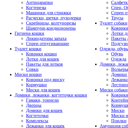
Антицарапки
Салфетк
Когтерезы
Спец. О
Машинки для стрижки
Спреи о
Расчески, щетки, пуходерки
Трусы
Скребницы, колтунорезы
Туалет собаки
Шампуни,кондиционеры
Коврик
Гигиена кошки
Лотки д
Ликвидаторы запаха
Пакеты 
Спреи отпугивающие
Подгузн
Туалет кошки
Одежда, обувь
Коврики кошки
Обувь
Лотки для кошек
Одежда
Пакеты для лотков
Домики, лежа
Совки
Вольеры
Миски кошки
Домики 
Коврики под миску
Лежанки
Кормушки
Лестни
Миски для кошек
Миски собаки
Домики, лежанки, когтеточки кошки
Коврики
Гамаки, тоннели
Контей
Дверцы
Кормуш
Домики для кошек
Миски
Когтеточки
Миски н
Комплексы
Поилки
Лежанки для кошек
Амуниция со