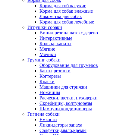
Корма для собак
Корма для собак сухие
Корма для собак влажные
Лакомства для собак
Корма для собак лечебные
Игрушки собаки
Винил,резина,латекс,дерево
Интерактивные
Кольца, канаты
Мягкие
Мячики
Груминг собаки
Оборудование для грумеров
Банты,резинки
Когтерезы
Краски
Машинки для стрижки
Ножницы
Расчески, щетки, пуходерки
Скребницы, колтунорезы
Шампуни,кондиционеры
Гигиена собаки
Емкости
Ликвидаторы запаха
Салфетки,мыло,кремы