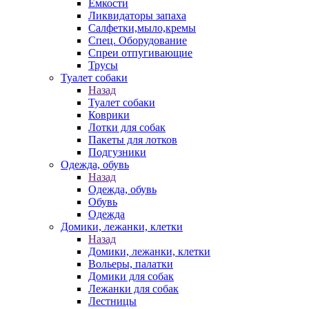
Емкости
Ликвидаторы запаха
Салфетки,мыло,кремы
Спец. Оборудование
Спреи отпугивающие
Трусы
Туалет собаки
Назад
Туалет собаки
Коврики
Лотки для собак
Пакеты для лотков
Подгузники
Одежда, обувь
Назад
Одежда, обувь
Обувь
Одежда
Домики, лежанки, клетки
Назад
Домики, лежанки, клетки
Вольеры, палатки
Домики для собак
Лежанки для собак
Лестницы