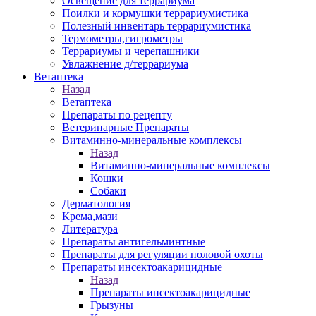
Освещение для террариума
Поилки и кормушки террариумистика
Полезный инвентарь террариумистика
Термометры,гигрометры
Террариумы и черепашники
Увлажнение д/террариума
Ветаптека
Назад
Ветаптека
Препараты по рецепту
Ветеринарные Препараты
Витаминно-минеральные комплексы
Назад
Витаминно-минеральные комплексы
Кошки
Собаки
Дерматология
Крема,мази
Литература
Препараты антигельминтные
Препараты для регуляции половой охоты
Препараты инсектоакарицидные
Назад
Препараты инсектоакарицидные
Грызуны