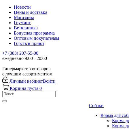
Новости
Цены и доставка
Магазины
Груминг
Ветклиника
Бонусная программа
Оптовым покупателям
Горсть в приют
+7 (383) 207-55-00
ежедневно 9:00 - 20:00
Гипермаркет зоотоваров
с лучшим ассортиментом
Личный кабинет
Войти
Корзина
пуста
0
Собаки
Корма для соб
Корма д
Корма д