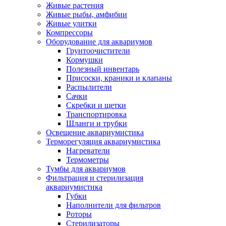
Живые растения
Живые рыбы, амфибии
Живые улитки
Компрессоры
Оборудование для аквариумов
Грунтоочистители
Кормушки
Полезный инвентарь
Присоски, краники и клапаны
Распылители
Сачки
Скребки и щетки
Транспортировка
Шланги и трубки
Освещение аквариумистика
Терморегуляция аквариумистика
Нагреватели
Термометры
Тумбы для аквариумов
Фильтрация и стерилизация
аквариумистика
Губки
Наполнители для фильтров
Роторы
Стерилизаторы