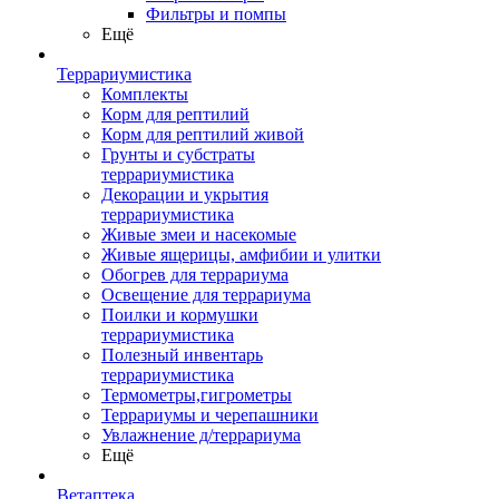
Фильтры и помпы
Ещё
Террариумистика
Комплекты
Корм для рептилий
Корм для рептилий живой
Грунты и субстраты
террариумистика
Декорации и укрытия
террариумистика
Живые змеи и насекомые
Живые ящерицы, амфибии и улитки
Обогрев для террариума
Освещение для террариума
Поилки и кормушки
террариумистика
Полезный инвентарь
террариумистика
Термометры,гигрометры
Террариумы и черепашники
Увлажнение д/террариума
Ещё
Ветаптека