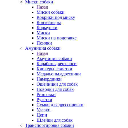
Миски собаки
Назад
Миски собаки
Коврики под миску
Контейнеры
Кормушки
Миски
Миски на подставке
Поилки
Амуниция собаки
Назад
Амуниция собаки
Карабины,вертлюги
Кликеры, свистки
Медальоны,адресники
Намордники
Ошейники для собак
Поводки для собак
Ринговки
Рулетки
Сумки для дрессировки
Удавки
Цепи
Шлейки для собак
Транспортировка собаки