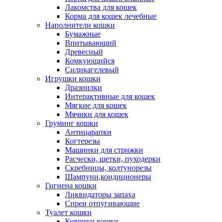
Лакомства для кошек
Корма для кошек лечебные
Наполнители кошки
Бумажные
Впитывающий
Древесный
Комкующийся
Силикагелевый
Игрушки кошки
Дразнилки
Интерактивные для кошек
Мягкие для кошек
Мячики для кошек
Груминг кошки
Антицарапки
Когтерезы
Машинки для стрижки
Расчески, щетки, пуходерки
Скребницы, колтунорезы
Шампуни,кондиционеры
Гигиена кошки
Ликвидаторы запаха
Спреи отпугивающие
Туалет кошки
Коврики кошки