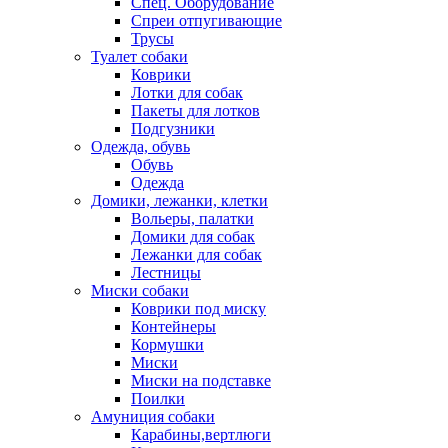
Спец. Оборудование
Спреи отпугивающие
Трусы
Туалет собаки
Коврики
Лотки для собак
Пакеты для лотков
Подгузники
Одежда, обувь
Обувь
Одежда
Домики, лежанки, клетки
Вольеры, палатки
Домики для собак
Лежанки для собак
Лестницы
Миски собаки
Коврики под миску
Контейнеры
Кормушки
Миски
Миски на подставке
Поилки
Амуниция собаки
Карабины,вертлюги