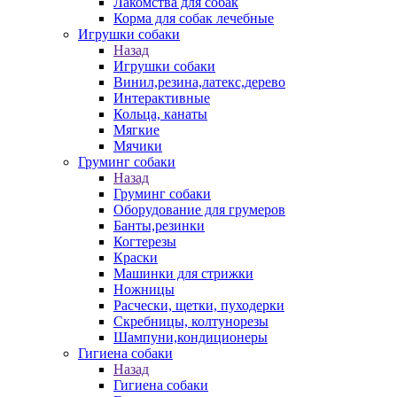
Лакомства для собак
Корма для собак лечебные
Игрушки собаки
Назад
Игрушки собаки
Винил,резина,латекс,дерево
Интерактивные
Кольца, канаты
Мягкие
Мячики
Груминг собаки
Назад
Груминг собаки
Оборудование для грумеров
Банты,резинки
Когтерезы
Краски
Машинки для стрижки
Ножницы
Расчески, щетки, пуходерки
Скребницы, колтунорезы
Шампуни,кондиционеры
Гигиена собаки
Назад
Гигиена собаки