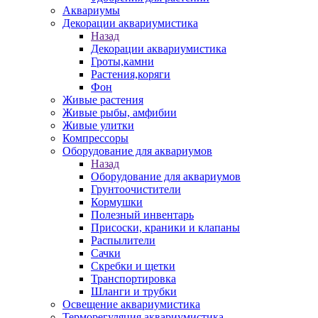
Аквариумы
Декорации аквариумистика
Назад
Декорации аквариумистика
Гроты,камни
Растения,коряги
Фон
Живые растения
Живые рыбы, амфибии
Живые улитки
Компрессоры
Оборудование для аквариумов
Назад
Оборудование для аквариумов
Грунтоочистители
Кормушки
Полезный инвентарь
Присоски, краники и клапаны
Распылители
Сачки
Скребки и щетки
Транспортировка
Шланги и трубки
Освещение аквариумистика
Терморегуляция аквариумистика