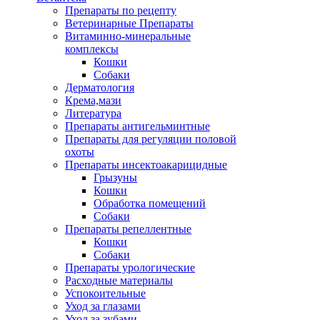
Препараты по рецепту
Ветеринарные Препараты
Витаминно-минеральные
комплексы
Кошки
Собаки
Дерматология
Крема,мази
Литература
Препараты антигельминтные
Препараты для регуляции половой
охоты
Препараты инсектоакарицидные
Грызуны
Кошки
Обработка помещений
Собаки
Препараты репеллентные
Кошки
Собаки
Препараты урологические
Расходные материалы
Успокоительные
Уход за глазами
Уход за зубами