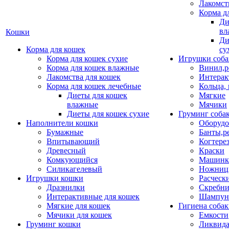
Лакомст
Корма д
Ди
вл
Кошки
Ди
Корма для кошек
су
Корма для кошек сухие
Игрушки соба
Корма для кошек влажные
Винил,р
Лакомства для кошек
Интерак
Корма для кошек лечебные
Кольца,
Диеты для кошек
Мягкие
влажные
Мячики
Диеты для кошек сухие
Груминг соба
Наполнители кошки
Оборудо
Бумажные
Банты,р
Впитывающий
Когтере
Древесный
Краски
Комкующийся
Машинки
Силикагелевый
Ножни
Игрушки кошки
Расческ
Дразнилки
Скребни
Интерактивные для кошек
Шампун
Мягкие для кошек
Гигиена соба
Мячики для кошек
Емкости
Груминг кошки
Ликвида