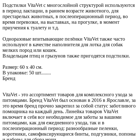
Подстилки VitaVet с многослойной структурой используются
в период лактации, в раннем возрасте животного, для
престарелых животных, в послеоперационный период, во
время перевозки, на выставках, на прогулке, в момент
приучения к туалету и т.д.
Одноразовые впитывающие пелёнки VitaVet также часто
используют в качестве наполнителя для лотка для собак
мелких пород или кошек.
Владельцам птиц и грызунов также пригодятся подстилки.
Размер: 60 х 40 см.
В упаковке: 50 шт........
Бренд
VitaVet - это ассортимент товаров для комплексного ухода за
питомцами. Бренд VitaVet был основан в 2016 в Ярославле, за
это время бренд прочно закрепил за собой статус заботливого
помощника на каждый день. Линейка товаров VitaVet
включает в себя все необходимое для заботы за вашими
питомцами, как для ежедневного ухода, так и в
послеоперационный период: разнообразные пеленки,
воротники, самофиксирующиеся бинты, подгузники, попоны
и наборы для сбора мочи.