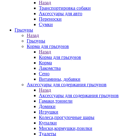
Назад
Транспортировка собаки
Аксессуары для авто
Переноски
Сумки
Грызуны
Назад
Грызуны
Корма для грызунов
Назад
Корма для грызунов
Корма
Лакомства
Сено
Витамины, добавки
Аксессуары для содержания грызунов
Назад
Аксессуары для содержания грызунов
Гамаки,тоннели
Домики
Игрушки
Колеса,прогулочные шары
Купалки
Миски,кормушки,поилки
Туалеты