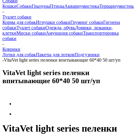
Собаки
Кошки
Собаки
Грызуны
Птицы
Аквариумистика
Террариумистик
-
Туалет собаки
Корма для собак
Игрушки собаки
Груминг собаки
Гигиена
собаки
Туалет собаки
Одежда, обувь
Домики, лежанки,
клетки
Миски собаки
Амуниция собаки
Транспортировка
собаки
-
Коврики
Лотки для собак
Пакеты для лотков
Подгузники
-
VitaVet light series пеленки впитывающие 60*40 50 шт/уп
VitaVet light series пеленки
впитывающие 60*40 50 шт/уп
VitaVet light series пеленки