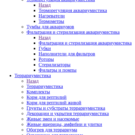
Назад
Терморегуляция аквариумистика
Нагреватели
Термометры
Тумбы для аквариумов
Фильтрация и стерилизация аквариумистика
Назад
Фильтрация и стерилизация аквариумистика
Губки
Наполнители для фильтров
Роторы
Стерилизаторы
Фильтры и помпы
Террариумистика
Назад
Террариумистика
Комплекты
Корм для рептилий
Корм для рептилий живой
Грунты и субстраты террариумистика
Декорации и укрытия террариумистика
Живые змеи и насекомые
Живые ящерицы, амфибии и улитки
Обогрев для террариума