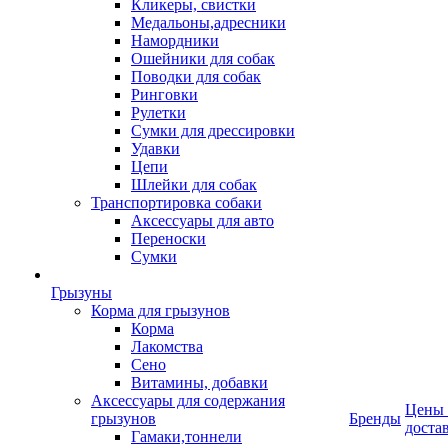
Кликеры, свистки
Медальоны,адресники
Намордники
Ошейники для собак
Поводки для собак
Ринговки
Рулетки
Сумки для дрессировки
Удавки
Цепи
Шлейки для собак
Транспортировка собаки
Аксессуары для авто
Переноски
Сумки
Грызуны
Корма для грызунов
Корма
Лакомства
Сено
Витамины, добавки
Аксессуары для содержания
Цены
грызунов
Бренды
доста
Гамаки,тоннели