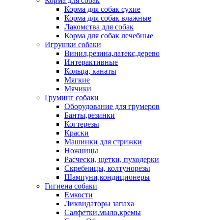
Корма для собак
Корма для собак сухие
Корма для собак влажные
Лакомства для собак
Корма для собак лечебные
Игрушки собаки
Винил,резина,латекс,дерево
Интерактивные
Кольца, канаты
Мягкие
Мячики
Груминг собаки
Оборудование для грумеров
Банты,резинки
Когтерезы
Краски
Машинки для стрижки
Ножницы
Расчески, щетки, пуходерки
Скребницы, колтунорезы
Шампуни,кондиционеры
Гигиена собаки
Емкости
Ликвидаторы запаха
Салфетки,мыло,кремы