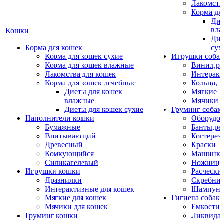
Лакомст
Корма д
Ди
вл
Кошки
Ди
Корма для кошек
су
Корма для кошек сухие
Игрушки соба
Корма для кошек влажные
Винил,р
Лакомства для кошек
Интерак
Корма для кошек лечебные
Кольца,
Диеты для кошек
Мягкие
влажные
Мячики
Диеты для кошек сухие
Груминг соба
Наполнители кошки
Оборудо
Бумажные
Банты,р
Впитывающий
Когтере
Древесный
Краски
Комкующийся
Машинки
Силикагелевый
Ножни
Игрушки кошки
Расческ
Дразнилки
Скребни
Интерактивные для кошек
Шампун
Мягкие для кошек
Гигиена соба
Мячики для кошек
Емкости
Груминг кошки
Ликвида