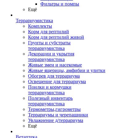
Фильтры и помпы
Ещё
Террариумистика
Комплекты
Корм для рептилий
Корм для рептилий живой
Грунты и субстраты
террариумистика
Декорации и укрытия
террариумистика
Живые змеи и насекомые
Живые ящерицы, амфибии и улитки
Обогрев для террариума
Освещение для террариума
Поилки и кормушки
террариумистика
Полезный инвентарь
террариумистика
Термометры,гигрометры
Террариумы и черепашники
Увлажнение д/террариума
Ещё
Ветаптека