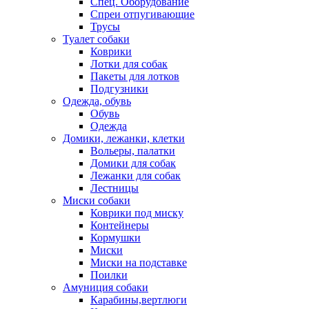
Спец. Оборудование
Спреи отпугивающие
Трусы
Туалет собаки
Коврики
Лотки для собак
Пакеты для лотков
Подгузники
Одежда, обувь
Обувь
Одежда
Домики, лежанки, клетки
Вольеры, палатки
Домики для собак
Лежанки для собак
Лестницы
Миски собаки
Коврики под миску
Контейнеры
Кормушки
Миски
Миски на подставке
Поилки
Амуниция собаки
Карабины,вертлюги