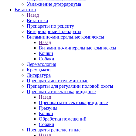
Увлажнение д/террариума
Ветаптека
Назад
Ветаптека
Препараты по рецепту
Ветеринарные Препараты
Витаминно-минеральные комплексы
Назад
Витаминно-минеральные комплексы
Кошки
Собаки
Дерматология
Крема,мази
Литература
Препараты антигельминтные
Препараты для регуляции половой охоты
Препараты инсектоакарицидные
Назад
Препараты инсектоакарицидные
Грызуны
Кошки
Обработка помещений
Собаки
Препараты репеллентные
Назад