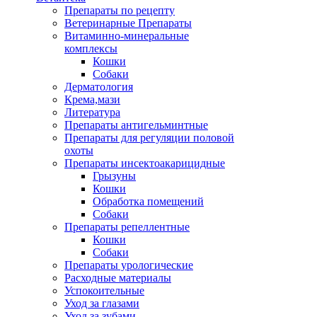
Препараты по рецепту
Ветеринарные Препараты
Витаминно-минеральные
комплексы
Кошки
Собаки
Дерматология
Крема,мази
Литература
Препараты антигельминтные
Препараты для регуляции половой
охоты
Препараты инсектоакарицидные
Грызуны
Кошки
Обработка помещений
Собаки
Препараты репеллентные
Кошки
Собаки
Препараты урологические
Расходные материалы
Успокоительные
Уход за глазами
Уход за зубами