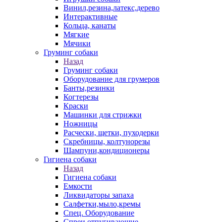
Винил,резина,латекс,дерево
Интерактивные
Кольца, канаты
Мягкие
Мячики
Груминг собаки
Назад
Груминг собаки
Оборудование для грумеров
Банты,резинки
Когтерезы
Краски
Машинки для стрижки
Ножницы
Расчески, щетки, пуходерки
Скребницы, колтунорезы
Шампуни,кондиционеры
Гигиена собаки
Назад
Гигиена собаки
Емкости
Ликвидаторы запаха
Салфетки,мыло,кремы
Спец. Оборудование
Спреи отпугивающие