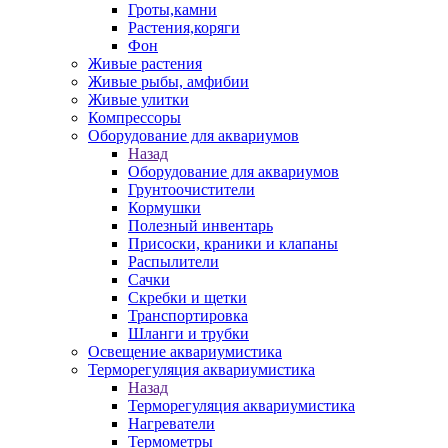
Гроты,камни
Растения,коряги
Фон
Живые растения
Живые рыбы, амфибии
Живые улитки
Компрессоры
Оборудование для аквариумов
Назад
Оборудование для аквариумов
Грунтоочистители
Кормушки
Полезный инвентарь
Присоски, краники и клапаны
Распылители
Сачки
Скребки и щетки
Транспортировка
Шланги и трубки
Освещение аквариумистика
Терморегуляция аквариумистика
Назад
Терморегуляция аквариумистика
Нагреватели
Термометры