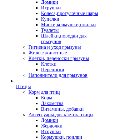
Домики
Игрушки
Колеса,прогулочные шары
Купалки
Миски,кормушки,поилки
Туалеты
Шлейки,поводки для
грызунов
Гигиена и уход грызуны
Живые животные
Клетки, переноски грызуны
Клетки
Переноски
Наполнители для грызунов
Птицы
Корм для птиц
Корм
Лакомства
Витамины, добавки
Аксессуары для клеток птицы
Домики
Жердочки
Игрушки
Кормушки, поилки