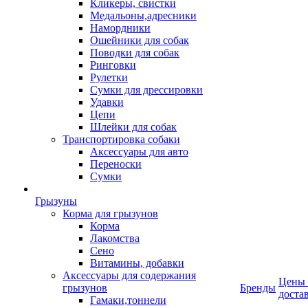
Кликеры, свистки
Медальоны,адресники
Намордники
Ошейники для собак
Поводки для собак
Ринговки
Рулетки
Сумки для дрессировки
Удавки
Цепи
Шлейки для собак
Транспортировка собаки
Аксессуары для авто
Переноски
Сумки
Грызуны
Корма для грызунов
Корма
Лакомства
Сено
Витамины, добавки
Аксессуары для содержания
Цены
грызунов
Бренды
доста
Гамаки,тоннели