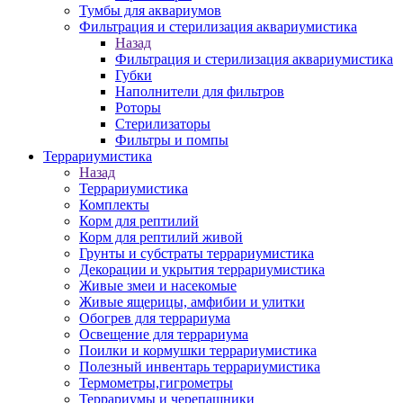
Тумбы для аквариумов
Фильтрация и стерилизация аквариумистика
Назад
Фильтрация и стерилизация аквариумистика
Губки
Наполнители для фильтров
Роторы
Стерилизаторы
Фильтры и помпы
Террариумистика
Назад
Террариумистика
Комплекты
Корм для рептилий
Корм для рептилий живой
Грунты и субстраты террариумистика
Декорации и укрытия террариумистика
Живые змеи и насекомые
Живые ящерицы, амфибии и улитки
Обогрев для террариума
Освещение для террариума
Поилки и кормушки террариумистика
Полезный инвентарь террариумистика
Термометры,гигрометры
Террариумы и черепашники