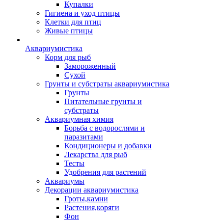
Купалки
Гигиена и уход птицы
Клетки для птиц
Живые птицы
Аквариумистика
Корм для рыб
Замороженный
Сухой
Грунты и субстраты аквариумистика
Грунты
Питательные грунты и
субстраты
Аквариумная химия
Борьба с водорослями и
паразитами
Кондиционеры и добавки
Лекарства для рыб
Тесты
Удобрения для растений
Аквариумы
Декорации аквариумистика
Гроты,камни
Растения,коряги
Фон