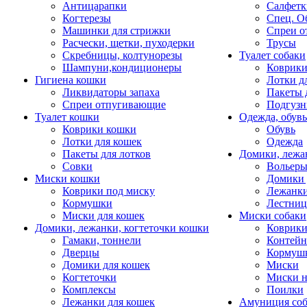
Антицарапки
Салфетк
Когтерезы
Спец. О
Машинки для стрижки
Спреи о
Расчески, щетки, пуходерки
Трусы
Скребницы, колтунорезы
Туалет собаки
Шампуни,кондиционеры
Коврик
Гигиена кошки
Лотки д
Ликвидаторы запаха
Пакеты 
Спреи отпугивающие
Подгузн
Туалет кошки
Одежда, обувь
Коврики кошки
Обувь
Лотки для кошек
Одежда
Пакеты для лотков
Домики, лежа
Совки
Вольеры
Миски кошки
Домики 
Коврики под миску
Лежанки
Кормушки
Лестни
Миски для кошек
Миски собаки
Домики, лежанки, когтеточки кошки
Коврики
Гамаки, тоннели
Контей
Дверцы
Кормуш
Домики для кошек
Миски
Когтеточки
Миски н
Комплексы
Поилки
Лежанки для кошек
Амуниция со