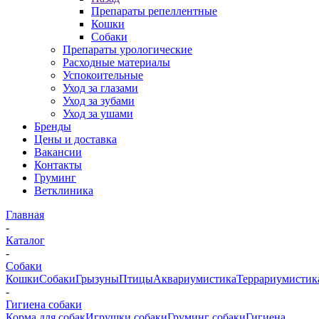
Препараты репеллентные
Кошки
Собаки
Препараты урологические
Расходные материалы
Успокоительные
Уход за глазами
Уход за зубами
Уход за ушами
Бренды
Цены и доставка
Вакансии
Контакты
Груминг
Ветклиника
Главная
-
Каталог
-
Собаки
Кошки
Собаки
Грызуны
Птицы
Аквариумистика
Террариумистик
-
Гигиена собаки
Корма для собак
Игрушки собаки
Груминг собаки
Гигиена