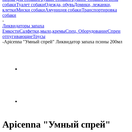
собаки
Туалет собаки
Одежда, обувь
Домики, лежанки,
клетки
Миски собаки
Амуниция собаки
Транспортировка
собаки
-
Ликвидаторы запаха
Емкости
Салфетки,мыло,кремы
Спец. Оборудование
Спреи
отпугивающие
Трусы
-
Apicenna "Умный спрей" Ликвидатор запаха псины 200мл
Apicenna "Умный спрей"