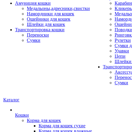
Амуниция кошки
Карабин
Медальоны,адресники,свистки
Кликеры
Намордники для кошек
Медальо
Ошейники для кошек
Наморд
Шлейки для кошек
Ошейник
Транспортировка кошки
Поводки
Переноски
Ринговк
Сумки
Рулетки
Сумки д
Удавки
Цепи
Шлейки 
Транспортиро
Аксессу
Перенос
Сумки
Каталог
Кошки
Корма для кошек
Корма для кошек сухие
Корма для кошек влажные