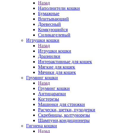
Назад
Наполнители кошки
Бумажные
Впитывающий
Древесный
Комкующийся
Силикагелевый
Игрушки кошки
Назад
Игрушки кошки
Дразнилки
Интерактивные для кошек
Мягкие для кошек
Мячики для кошек
Груминг кошки
Назад
Груминг кошки
Антицарапки
Когтерезы
Машинки для стрижки
Расчески, щетки, пуходерки
Скребницы, колтунорезы
Шампуни,кондиционеры
Гигиена кошки
Назад