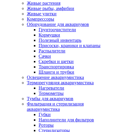
Живые растения
Живые рыбы, амфибии
Живые улитки
Компрессоры
Оборудование для аквариумов
Грунтоочистители
Кормушки
Полезный инвентарь
Присоски, краники и клапаны
Распылители
Сачки
Скребки и щетки
Транспортировка
Шланги и трубки
Освещение аквариумистика
Терморегуляция аквариумистика
Нагреватели
Термометры
Тумбы для аквариумов
Фильтрация и стерилизация
аквариумистика
Губки
Наполнители для фильтров
Роторы
Стерилизаторы