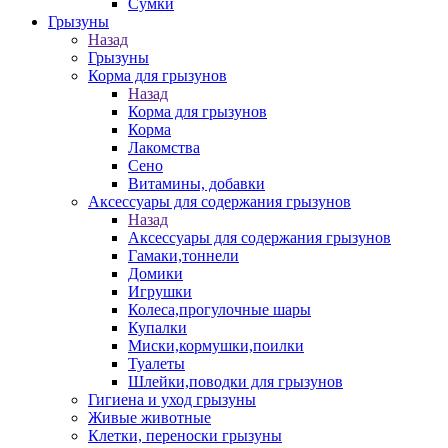
Сумки
Грызуны
Назад
Грызуны
Корма для грызунов
Назад
Корма для грызунов
Корма
Лакомства
Сено
Витамины, добавки
Аксессуары для содержания грызунов
Назад
Аксессуары для содержания грызунов
Гамаки,тоннели
Домики
Игрушки
Колеса,прогулочные шары
Купалки
Миски,кормушки,поилки
Туалеты
Шлейки,поводки для грызунов
Гигиена и уход грызуны
Живые животные
Клетки, переноски грызуны