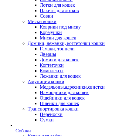
Лотки для кошек
Пакеты для лотков
Совки
Миски кошки
Коврики под миску
Кормушки
Миски для кошек
Домики, лежанки, когтеточки кошки
Гамаки, тоннели
Дверцы
Домики для кошек
Когтеточки
Комплексы
Лежанки для кошек
Амуниция кошки
Медальоны,адресники,свистки
Намордники для кошек
Ошейники для кошек
Шлейки для кошек
Транспортировка кошки
Переноски
Сумки
Собаки