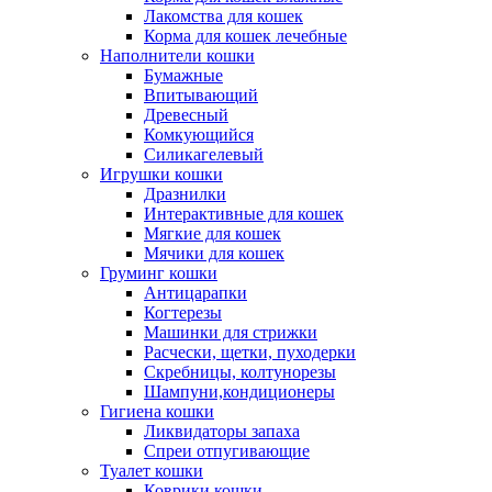
Лакомства для кошек
Корма для кошек лечебные
Наполнители кошки
Бумажные
Впитывающий
Древесный
Комкующийся
Силикагелевый
Игрушки кошки
Дразнилки
Интерактивные для кошек
Мягкие для кошек
Мячики для кошек
Груминг кошки
Антицарапки
Когтерезы
Машинки для стрижки
Расчески, щетки, пуходерки
Скребницы, колтунорезы
Шампуни,кондиционеры
Гигиена кошки
Ликвидаторы запаха
Спреи отпугивающие
Туалет кошки
Коврики кошки