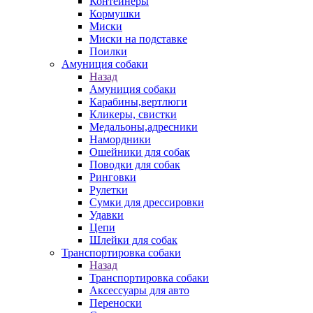
Контейнеры
Кормушки
Миски
Миски на подставке
Поилки
Амуниция собаки
Назад
Амуниция собаки
Карабины,вертлюги
Кликеры, свистки
Медальоны,адресники
Намордники
Ошейники для собак
Поводки для собак
Ринговки
Рулетки
Сумки для дрессировки
Удавки
Цепи
Шлейки для собак
Транспортировка собаки
Назад
Транспортировка собаки
Аксессуары для авто
Переноски