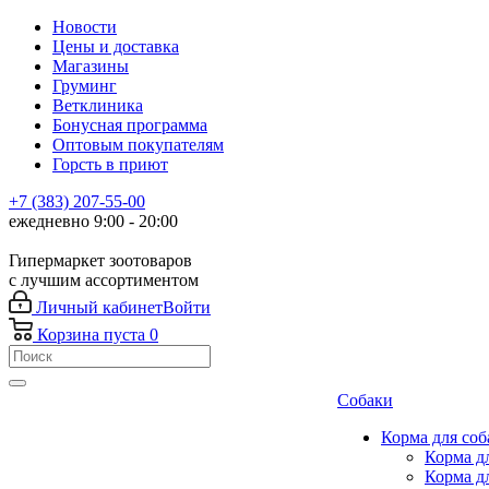
Новости
Цены и доставка
Магазины
Груминг
Ветклиника
Бонусная программа
Оптовым покупателям
Горсть в приют
+7 (383) 207-55-00
ежедневно 9:00 - 20:00
Гипермаркет зоотоваров
с лучшим ассортиментом
Личный кабинет
Войти
Корзина
пуста
0
Собаки
Корма для соб
Корма д
Корма д