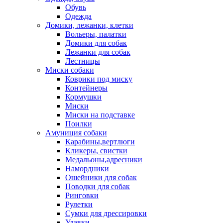
Обувь
Одежда
Домики, лежанки, клетки
Вольеры, палатки
Домики для собак
Лежанки для собак
Лестницы
Миски собаки
Коврики под миску
Контейнеры
Кормушки
Миски
Миски на подставке
Поилки
Амуниция собаки
Карабины,вертлюги
Кликеры, свистки
Медальоны,адресники
Намордники
Ошейники для собак
Поводки для собак
Ринговки
Рулетки
Сумки для дрессировки
Удавки