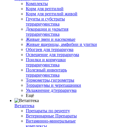
Комплекты
Корм для рептилий
Корм для рептилий живой
Грунты и субстраты
террариумистика
Декорации и укрытия
террариумистика
Живые змеи и насекомые
Живые ящерицы, амфибии и улитки
Обогрев для террариума
Освещение для террариума
Поилки и кормушки
террариумистика
Полезный инвентарь
террариумистика
Термометры,гигрометры
Террариумы и черепашники
Увлажнение д/террариума
Ещё
Ветаптека
Препараты по рецепту
Ветеринарные Препараты
Витаминно-минеральные
комплексы