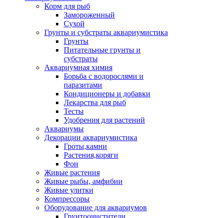
Корм для рыб
Замороженный
Сухой
Грунты и субстраты аквариумистика
Грунты
Питательные грунты и
субстраты
Аквариумная химия
Борьба с водорослями и
паразитами
Кондиционеры и добавки
Лекарства для рыб
Тесты
Удобрения для растений
Аквариумы
Декорации аквариумистика
Гроты,камни
Растения,коряги
Фон
Живые растения
Живые рыбы, амфибии
Живые улитки
Компрессоры
Оборудование для аквариумов
Грунтоочистители