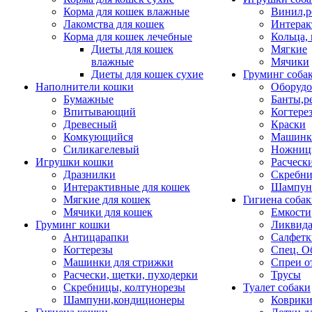
Корма для кошек влажные
Винил,р
Лакомства для кошек
Интерак
Корма для кошек лечебные
Кольца,
Диеты для кошек
Мягкие
влажные
Мячики
Диеты для кошек сухие
Груминг соба
Наполнители кошки
Оборудо
Бумажные
Банты,р
Впитывающий
Когтере
Древесный
Краски
Комкующийся
Машинки
Силикагелевый
Ножни
Игрушки кошки
Расческ
Дразнилки
Скребни
Интерактивные для кошек
Шампун
Мягкие для кошек
Гигиена соба
Мячики для кошек
Емкости
Груминг кошки
Ликвида
Антицарапки
Салфетк
Когтерезы
Спец. О
Машинки для стрижки
Спреи о
Расчески, щетки, пуходерки
Трусы
Скребницы, колтунорезы
Туалет собаки
Шампуни,кондиционеры
Коврик