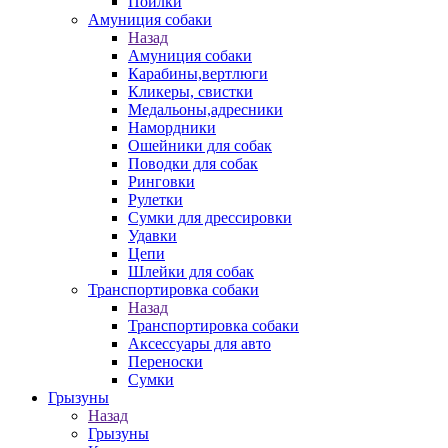
Поилки
Амуниция собаки
Назад
Амуниция собаки
Карабины,вертлюги
Кликеры, свистки
Медальоны,адресники
Намордники
Ошейники для собак
Поводки для собак
Ринговки
Рулетки
Сумки для дрессировки
Удавки
Цепи
Шлейки для собак
Транспортировка собаки
Назад
Транспортировка собаки
Аксессуары для авто
Переноски
Сумки
Грызуны
Назад
Грызуны