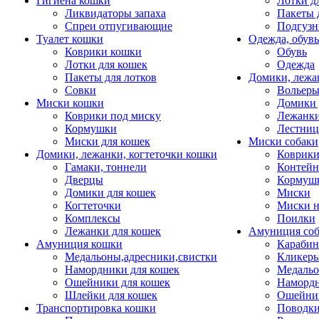
Гигиена кошки
Лотки д
Ликвидаторы запаха
Пакеты 
Спреи отпугивающие
Подгузн
Туалет кошки
Одежда, обувь
Коврики кошки
Обувь
Лотки для кошек
Одежда
Пакеты для лотков
Домики, лежа
Совки
Вольеры
Миски кошки
Домики 
Коврики под миску
Лежанки
Кормушки
Лестни
Миски для кошек
Миски собаки
Домики, лежанки, когтеточки кошки
Коврики
Гамаки, тоннели
Контей
Дверцы
Кормуш
Домики для кошек
Миски
Когтеточки
Миски н
Комплексы
Поилки
Лежанки для кошек
Амуниция со
Амуниция кошки
Карабин
Медальоны,адресники,свистки
Кликеры
Намордники для кошек
Медальо
Ошейники для кошек
Наморд
Шлейки для кошек
Ошейник
Транспортировка кошки
Поводки