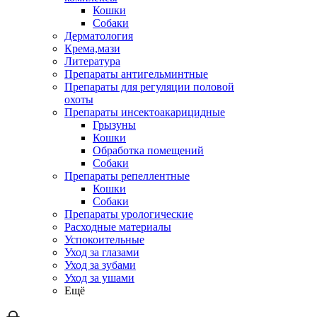
Кошки
Собаки
Дерматология
Крема,мази
Литература
Препараты антигельминтные
Препараты для регуляции половой
охоты
Препараты инсектоакарицидные
Грызуны
Кошки
Обработка помещений
Собаки
Препараты репеллентные
Кошки
Собаки
Препараты урологические
Расходные материалы
Успокоительные
Уход за глазами
Уход за зубами
Уход за ушами
Ещё