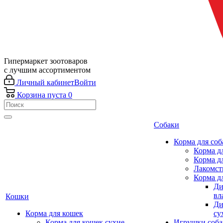
Гипермаркет зоотоваров
с лучшим ассортиментом
Личный кабинет
Войти
Корзина
пуста
0
Собаки
Корма для соб
Корма д
Корма д
Лакомст
Корма д
Ди
вл
Кошки
Ди
Корма для кошек
су
Корма для кошек сухие
Игрушки соба