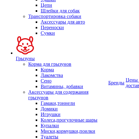
Цепи
Шлейки для собак
Транспортировка собаки
Аксессуары для авто
Переноски
Сумки
Грызуны
Корма для грызунов
Корма
Лакомства
Цены
Сено
Бренды
доста
Витамины, добавки
Аксессуары для содержания
грызунов
Гамаки,тоннели
Домики
Игрушки
Колеса,прогулочные шары
Купалки
Миски,кормушки,поилки
Туалеты