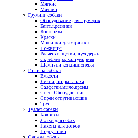
Мягкие
Мячики
Груминг собаки
Оборудование для грумеров
Банты,резинки
Когтерезы
Краски
Машинки для стрижки
Ножницы
Расчески, щетки, пуходерки
Скребницы, колтунорезы
Шампуни,кондиционеры
Гигиена собаки
Емкости
Ликвидаторы запаха
Салфетки,мыло,кремы
Спец. Оборудование
Спреи отпугивающие
Трусы
Туалет собаки
Коврики
Лотки для собак
Пакеты для лотков
Подгузники
Одежда, обувь