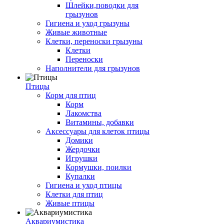
Шлейки,поводки для
грызунов
Гигиена и уход грызуны
Живые животные
Клетки, переноски грызуны
Клетки
Переноски
Наполнители для грызунов
Птицы
Корм для птиц
Корм
Лакомства
Витамины, добавки
Аксессуары для клеток птицы
Домики
Жердочки
Игрушки
Кормушки, поилки
Купалки
Гигиена и уход птицы
Клетки для птиц
Живые птицы
Аквариумистика