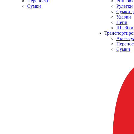
Переноски
Ринговк
Сумки
Рулетки
Сумки д
Удавки
Цепи
Шлейки 
Транспортиро
Аксессу
Перенос
Сумки