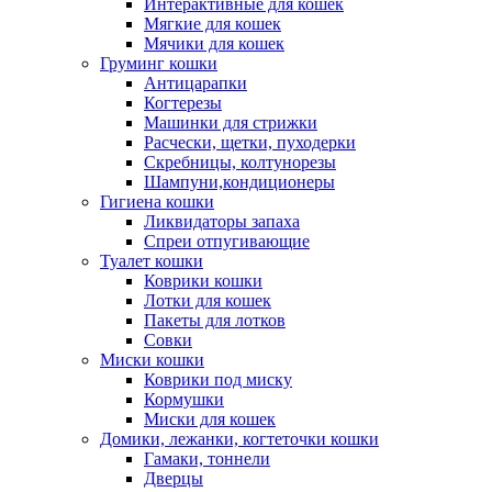
Интерактивные для кошек
Мягкие для кошек
Мячики для кошек
Груминг кошки
Антицарапки
Когтерезы
Машинки для стрижки
Расчески, щетки, пуходерки
Скребницы, колтунорезы
Шампуни,кондиционеры
Гигиена кошки
Ликвидаторы запаха
Спреи отпугивающие
Туалет кошки
Коврики кошки
Лотки для кошек
Пакеты для лотков
Совки
Миски кошки
Коврики под миску
Кормушки
Миски для кошек
Домики, лежанки, когтеточки кошки
Гамаки, тоннели
Дверцы