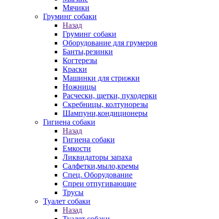
Мячики
Груминг собаки
Назад
Груминг собаки
Оборудование для грумеров
Банты,резинки
Когтерезы
Краски
Машинки для стрижки
Ножницы
Расчески, щетки, пуходерки
Скребницы, колтунорезы
Шампуни,кондиционеры
Гигиена собаки
Назад
Гигиена собаки
Емкости
Ликвидаторы запаха
Салфетки,мыло,кремы
Спец. Оборудование
Спреи отпугивающие
Трусы
Туалет собаки
Назад
Туалет собаки