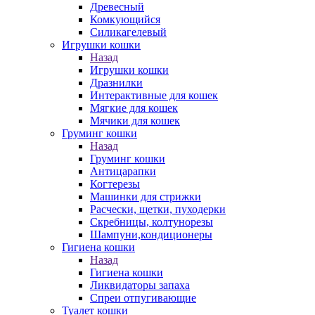
Древесный
Комкующийся
Силикагелевый
Игрушки кошки
Назад
Игрушки кошки
Дразнилки
Интерактивные для кошек
Мягкие для кошек
Мячики для кошек
Груминг кошки
Назад
Груминг кошки
Антицарапки
Когтерезы
Машинки для стрижки
Расчески, щетки, пуходерки
Скребницы, колтунорезы
Шампуни,кондиционеры
Гигиена кошки
Назад
Гигиена кошки
Ликвидаторы запаха
Спреи отпугивающие
Туалет кошки