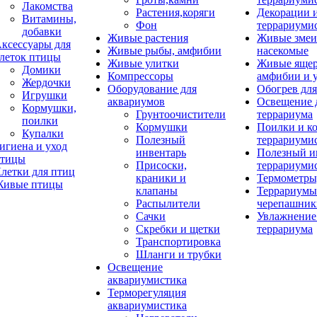
Лакомства
Растения,коряги
Декорации 
Витамины,
Фон
террариуми
добавки
Живые растения
Живые змеи
ксессуары для
Живые рыбы, амфибии
насекомые
леток птицы
Живые улитки
Живые яще
Домики
Компрессоры
амфибии и 
Жердочки
Оборудование для
Обогрев для
Игрушки
аквариумов
Освещение 
Кормушки,
Грунтоочистители
террариума
поилки
Кормушки
Поилки и к
Купалки
Полезный
террариуми
игиена и уход
инвентарь
Полезный и
тицы
Присоски,
террариуми
летки для птиц
краники и
Термометры
ивые птицы
клапаны
Террариумы
Распылители
черепашник
Сачки
Увлажнение 
Скребки и щетки
террариума
Транспортировка
Шланги и трубки
Освещение
аквариумистика
Терморегуляция
аквариумистика