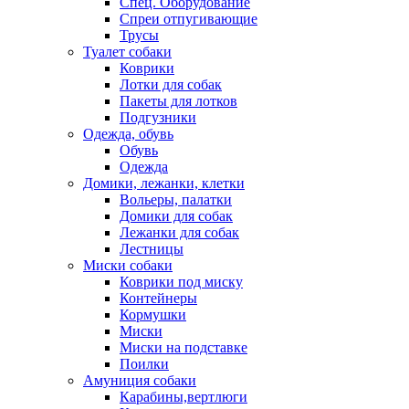
Спец. Оборудование
Спреи отпугивающие
Трусы
Туалет собаки
Коврики
Лотки для собак
Пакеты для лотков
Подгузники
Одежда, обувь
Обувь
Одежда
Домики, лежанки, клетки
Вольеры, палатки
Домики для собак
Лежанки для собак
Лестницы
Миски собаки
Коврики под миску
Контейнеры
Кормушки
Миски
Миски на подставке
Поилки
Амуниция собаки
Карабины,вертлюги