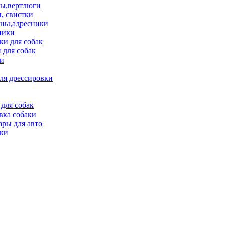
ы,вертлюги
, свистки
ны,адресники
ники
и для собак
 для собак
и
ля дрессировки
для собак
вка собаки
ары для авто
ки