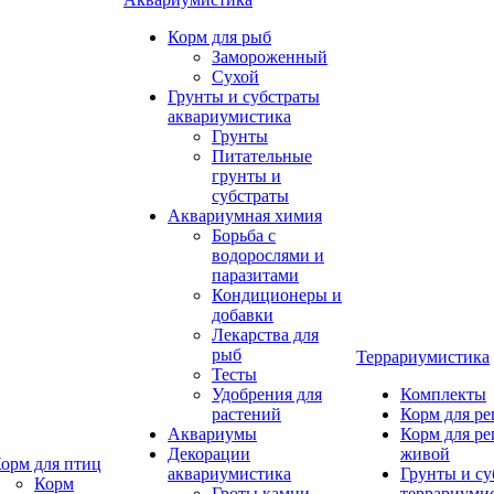
Корм для рыб
Замороженный
Сухой
Грунты и субстраты
аквариумистика
Грунты
Питательные
грунты и
субстраты
Аквариумная химия
Борьба с
водорослями и
паразитами
Кондиционеры и
добавки
Лекарства для
рыб
Террариумистика
Тесты
Удобрения для
Комплекты
растений
Корм для р
Аквариумы
Корм для р
Декорации
живой
орм для птиц
аквариумистика
Грунты и су
Корм
Гроты,камни
террариуми