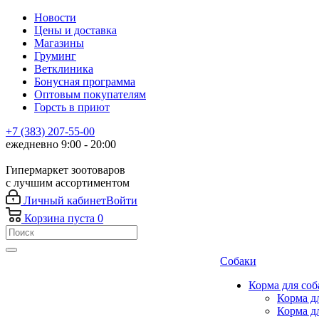
Новости
Цены и доставка
Магазины
Груминг
Ветклиника
Бонусная программа
Оптовым покупателям
Горсть в приют
+7 (383) 207-55-00
ежедневно 9:00 - 20:00
Гипермаркет зоотоваров
с лучшим ассортиментом
Личный кабинет
Войти
Корзина
пуста
0
Собаки
Корма для соб
Корма д
Корма д