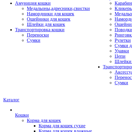
Амуниция кошки
Карабин
Медальоны,адресники,свистки
Кликеры
Намордники для кошек
Медальо
Ошейники для кошек
Наморд
Шлейки для кошек
Ошейник
Транспортировка кошки
Поводки
Переноски
Ринговк
Сумки
Рулетки
Сумки д
Удавки
Цепи
Шлейки 
Транспортиро
Аксессу
Перенос
Сумки
Каталог
Кошки
Корма для кошек
Корма для кошек сухие
Корма для кошек влажные