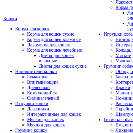
Лакомст
Корма д
Ди
вл
Кошки
Ди
Корма для кошек
су
Корма для кошек сухие
Игрушки соба
Корма для кошек влажные
Винил,р
Лакомства для кошек
Интерак
Корма для кошек лечебные
Кольца,
Диеты для кошек
Мягкие
влажные
Мячики
Диеты для кошек сухие
Груминг соба
Наполнители кошки
Оборудо
Бумажные
Банты,р
Впитывающий
Когтере
Древесный
Краски
Комкующийся
Машинки
Силикагелевый
Ножни
Игрушки кошки
Расческ
Дразнилки
Скребни
Интерактивные для кошек
Шампун
Мягкие для кошек
Гигиена соба
Мячики для кошек
Емкости
Груминг кошки
Ликвида