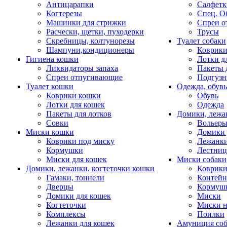
Антицарапки
Салфетк
Когтерезы
Спец. О
Машинки для стрижки
Спреи о
Расчески, щетки, пуходерки
Трусы
Скребницы, колтунорезы
Туалет собаки
Шампуни,кондиционеры
Коврик
Гигиена кошки
Лотки д
Ликвидаторы запаха
Пакеты 
Спреи отпугивающие
Подгузн
Туалет кошки
Одежда, обувь
Коврики кошки
Обувь
Лотки для кошек
Одежда
Пакеты для лотков
Домики, лежа
Совки
Вольеры
Миски кошки
Домики 
Коврики под миску
Лежанки
Кормушки
Лестни
Миски для кошек
Миски собаки
Домики, лежанки, когтеточки кошки
Коврики
Гамаки, тоннели
Контей
Дверцы
Кормуш
Домики для кошек
Миски
Когтеточки
Миски н
Комплексы
Поилки
Лежанки для кошек
Амуниция со