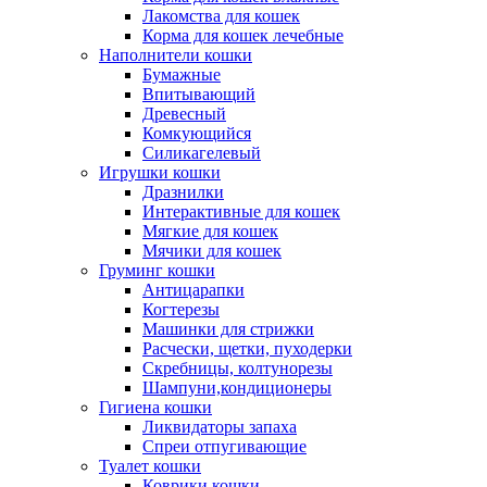
Лакомства для кошек
Корма для кошек лечебные
Наполнители кошки
Бумажные
Впитывающий
Древесный
Комкующийся
Силикагелевый
Игрушки кошки
Дразнилки
Интерактивные для кошек
Мягкие для кошек
Мячики для кошек
Груминг кошки
Антицарапки
Когтерезы
Машинки для стрижки
Расчески, щетки, пуходерки
Скребницы, колтунорезы
Шампуни,кондиционеры
Гигиена кошки
Ликвидаторы запаха
Спреи отпугивающие
Туалет кошки
Коврики кошки