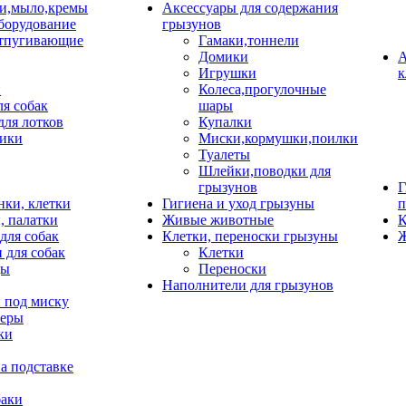
и,мыло,кремы
Аксессуары для содержания
борудование
грызунов
тпугивающие
Гамаки,тоннели
Домики
А
Игрушки
к
и
Колеса,прогулочные
ля собак
шары
для лотков
Купалки
ики
Миски,кормушки,поилки
Туалеты
Шлейки,поводки для
грызунов
Г
нки, клетки
Гигиена и уход грызуны
п
, палатки
Живые животные
К
для собак
Клетки, переноски грызуны
Ж
 для собак
Клетки
цы
Переноски
Наполнители для грызунов
 под миску
неры
ки
а подставке
баки