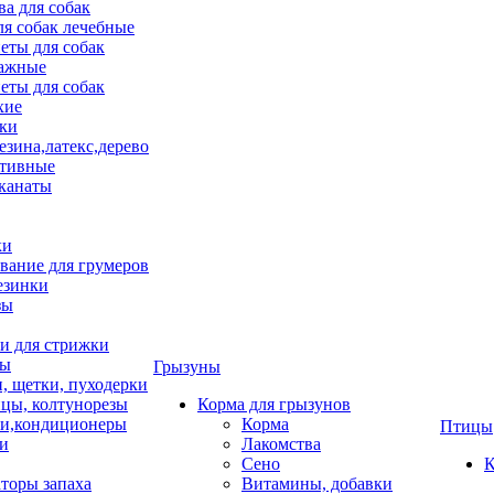
ва для собак
ля собак лечебные
еты для собак
ажные
еты для собак
хие
ки
езина,латекс,дерево
тивные
 канаты
ки
вание для грумеров
езинки
зы
 для стрижки
цы
Грызуны
и, щетки, пуходерки
цы, колтунорезы
Корма для грызунов
и,кондиционеры
Корма
Птицы
ки
Лакомства
Сено
К
торы запаха
Витамины, добавки