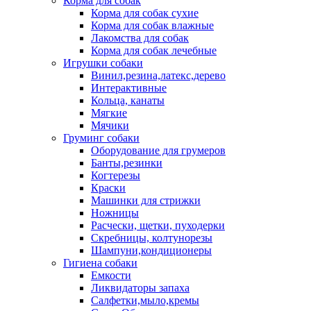
Корма для собак
Корма для собак сухие
Корма для собак влажные
Лакомства для собак
Корма для собак лечебные
Игрушки собаки
Винил,резина,латекс,дерево
Интерактивные
Кольца, канаты
Мягкие
Мячики
Груминг собаки
Оборудование для грумеров
Банты,резинки
Когтерезы
Краски
Машинки для стрижки
Ножницы
Расчески, щетки, пуходерки
Скребницы, колтунорезы
Шампуни,кондиционеры
Гигиена собаки
Емкости
Ликвидаторы запаха
Салфетки,мыло,кремы