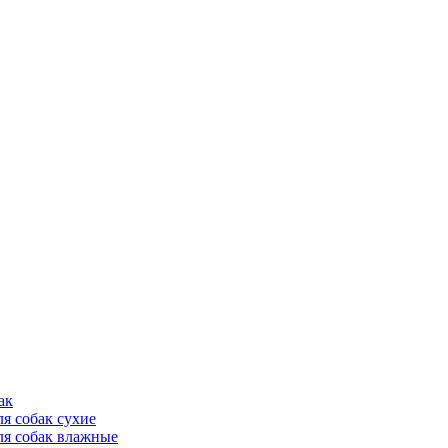
ак
ля собак сухие
ля собак влажные