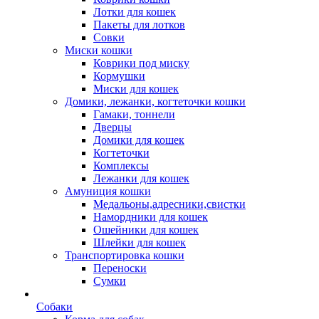
Лотки для кошек
Пакеты для лотков
Совки
Миски кошки
Коврики под миску
Кормушки
Миски для кошек
Домики, лежанки, когтеточки кошки
Гамаки, тоннели
Дверцы
Домики для кошек
Когтеточки
Комплексы
Лежанки для кошек
Амуниция кошки
Медальоны,адресники,свистки
Намордники для кошек
Ошейники для кошек
Шлейки для кошек
Транспортировка кошки
Переноски
Сумки
Собаки