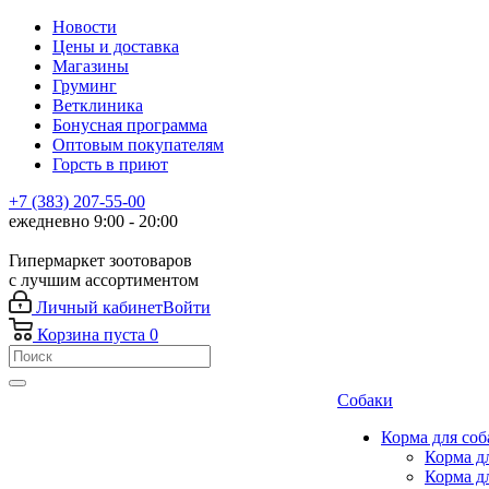
Новости
Цены и доставка
Магазины
Груминг
Ветклиника
Бонусная программа
Оптовым покупателям
Горсть в приют
+7 (383) 207-55-00
ежедневно 9:00 - 20:00
Гипермаркет зоотоваров
с лучшим ассортиментом
Личный кабинет
Войти
Корзина
пуста
0
Собаки
Корма для соб
Корма д
Корма д