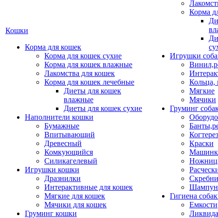
Лакомст
Корма д
Ди
вл
Кошки
Ди
Корма для кошек
су
Корма для кошек сухие
Игрушки соба
Корма для кошек влажные
Винил,р
Лакомства для кошек
Интерак
Корма для кошек лечебные
Кольца,
Диеты для кошек
Мягкие
влажные
Мячики
Диеты для кошек сухие
Груминг соба
Наполнители кошки
Оборудо
Бумажные
Банты,р
Впитывающий
Когтере
Древесный
Краски
Комкующийся
Машинки
Силикагелевый
Ножни
Игрушки кошки
Расческ
Дразнилки
Скребни
Интерактивные для кошек
Шампун
Мягкие для кошек
Гигиена соба
Мячики для кошек
Емкости
Груминг кошки
Ликвида