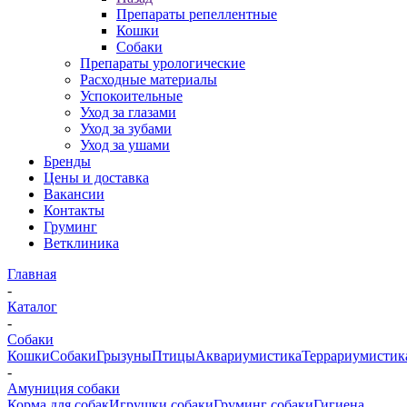
Препараты репеллентные
Кошки
Собаки
Препараты урологические
Расходные материалы
Успокоительные
Уход за глазами
Уход за зубами
Уход за ушами
Бренды
Цены и доставка
Вакансии
Контакты
Груминг
Ветклиника
Главная
-
Каталог
-
Собаки
Кошки
Собаки
Грызуны
Птицы
Аквариумистика
Террариумистик
-
Амуниция собаки
Корма для собак
Игрушки собаки
Груминг собаки
Гигиена