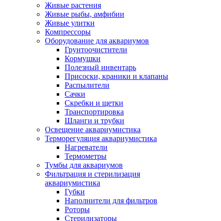
Живые растения
Живые рыбы, амфибии
Живые улитки
Компрессоры
Оборудование для аквариумов
Грунтоочистители
Кормушки
Полезный инвентарь
Присоски, краники и клапаны
Распылители
Сачки
Скребки и щетки
Транспортировка
Шланги и трубки
Освещение аквариумистика
Терморегуляция аквариумистика
Нагреватели
Термометры
Тумбы для аквариумов
Фильтрация и стерилизация
аквариумистика
Губки
Наполнители для фильтров
Роторы
Стерилизаторы