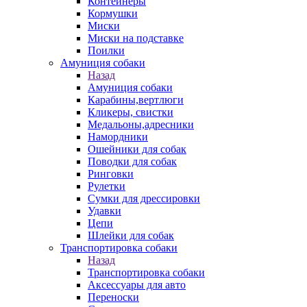
Контейнеры
Кормушки
Миски
Миски на подставке
Поилки
Амуниция собаки
Назад
Амуниция собаки
Карабины,вертлюги
Кликеры, свистки
Медальоны,адресники
Намордники
Ошейники для собак
Поводки для собак
Ринговки
Рулетки
Сумки для дрессировки
Удавки
Цепи
Шлейки для собак
Транспортировка собаки
Назад
Транспортировка собаки
Аксессуары для авто
Переноски