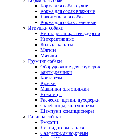
Корма для собак
Корма для собак сухие
Корма для собак влажные
Лакомства для собак
Корма для собак лечебные
Игрушки собаки
Винил,резина,латекс,дерево
Интерактивные
Кольца, канаты
Мягкие
Мячики
Груминг собаки
Оборудование для грумеров
Банты,резинки
Когтерезы
Краски
Машинки для стрижки
Ножницы
Расчески, щетки, пуходерки
Скребницы, колтунорезы
Шампуни,кондиционеры
Гигиена собаки
Емкости
Ликвидаторы запаха
Салфетки,мыло,кремы