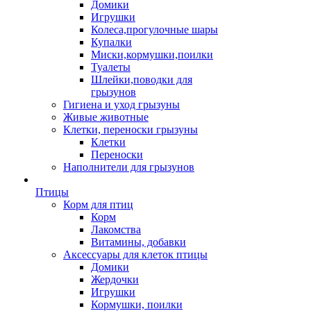
Домики
Игрушки
Колеса,прогулочные шары
Купалки
Миски,кормушки,поилки
Туалеты
Шлейки,поводки для
грызунов
Гигиена и уход грызуны
Живые животные
Клетки, переноски грызуны
Клетки
Переноски
Наполнители для грызунов
Птицы
Корм для птиц
Корм
Лакомства
Витамины, добавки
Аксессуары для клеток птицы
Домики
Жердочки
Игрушки
Кормушки, поилки