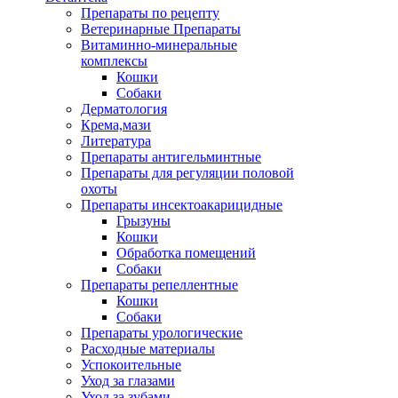
Препараты по рецепту
Ветеринарные Препараты
Витаминно-минеральные
комплексы
Кошки
Собаки
Дерматология
Крема,мази
Литература
Препараты антигельминтные
Препараты для регуляции половой
охоты
Препараты инсектоакарицидные
Грызуны
Кошки
Обработка помещений
Собаки
Препараты репеллентные
Кошки
Собаки
Препараты урологические
Расходные материалы
Успокоительные
Уход за глазами
Уход за зубами