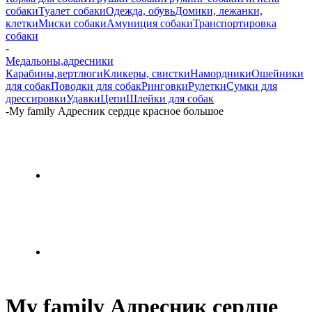
собаки
Туалет собаки
Одежда, обувь
Домики, лежанки,
клетки
Миски собаки
Амуниция собаки
Транспортировка
собаки
-
Медальоны,адресники
Карабины,вертлюги
Кликеры, свистки
Намордники
Ошейники
для собак
Поводки для собак
Ринговки
Рулетки
Сумки для
дрессировки
Удавки
Цепи
Шлейки для собак
-
My family Адресник сердце красное большое
My family Адресник сердце