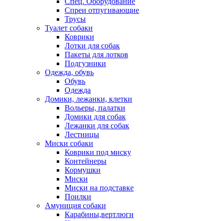
Спец. Оборудование
Спреи отпугивающие
Трусы
Туалет собаки
Коврики
Лотки для собак
Пакеты для лотков
Подгузники
Одежда, обувь
Обувь
Одежда
Домики, лежанки, клетки
Вольеры, палатки
Домики для собак
Лежанки для собак
Лестницы
Миски собаки
Коврики под миску
Контейнеры
Кормушки
Миски
Миски на подставке
Поилки
Амуниция собаки
Карабины,вертлюги