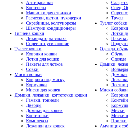
Антицарапки
Салфетк
Когтерезы
Спец. О
Машинки для стрижки
Спреи о
Расчески, щетки, пуходерки
Трусы
Скребницы, колтунорезы
Туалет собаки
Шампуни,кондиционеры
Коврик
Гигиена кошки
Лотки д
Ликвидаторы запаха
Пакеты 
Спреи отпугивающие
Подгузн
Туалет кошки
Одежда, обувь
Коврики кошки
Обувь
Лотки для кошек
Одежда
Пакеты для лотков
Домики, лежа
Совки
Вольеры
Миски кошки
Домики 
Коврики под миску
Лежанки
Кормушки
Лестни
Миски для кошек
Миски собаки
Домики, лежанки, когтеточки кошки
Коврики
Гамаки, тоннели
Контей
Дверцы
Кормуш
Домики для кошек
Миски
Когтеточки
Миски н
Комплексы
Поилки
Лежанки для кошек
Амуниция со