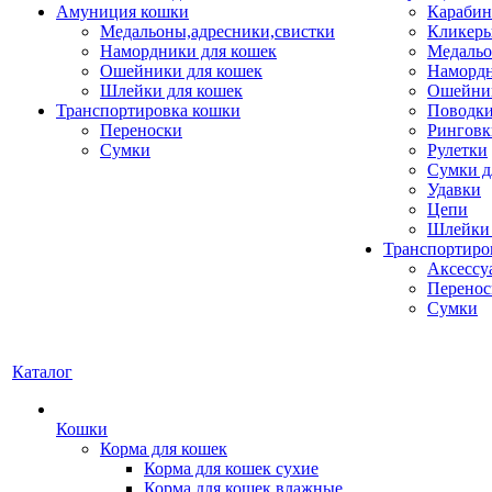
Амуниция кошки
Карабин
Медальоны,адресники,свистки
Кликеры
Намордники для кошек
Медальо
Ошейники для кошек
Наморд
Шлейки для кошек
Ошейник
Транспортировка кошки
Поводки
Переноски
Ринговк
Сумки
Рулетки
Сумки д
Удавки
Цепи
Шлейки 
Транспортиро
Аксессу
Перенос
Сумки
Каталог
Кошки
Корма для кошек
Корма для кошек сухие
Корма для кошек влажные