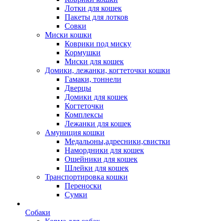
Лотки для кошек
Пакеты для лотков
Совки
Миски кошки
Коврики под миску
Кормушки
Миски для кошек
Домики, лежанки, когтеточки кошки
Гамаки, тоннели
Дверцы
Домики для кошек
Когтеточки
Комплексы
Лежанки для кошек
Амуниция кошки
Медальоны,адресники,свистки
Намордники для кошек
Ошейники для кошек
Шлейки для кошек
Транспортировка кошки
Переноски
Сумки
Собаки