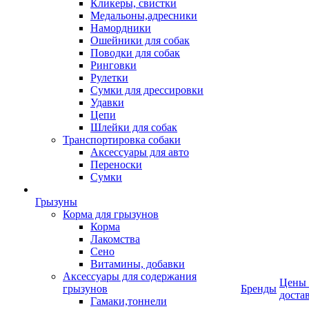
Кликеры, свистки
Медальоны,адресники
Намордники
Ошейники для собак
Поводки для собак
Ринговки
Рулетки
Сумки для дрессировки
Удавки
Цепи
Шлейки для собак
Транспортировка собаки
Аксессуары для авто
Переноски
Сумки
Грызуны
Корма для грызунов
Корма
Лакомства
Сено
Витамины, добавки
Аксессуары для содержания
Цены
грызунов
Бренды
доста
Гамаки,тоннели