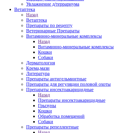
Увлажнение д/террариума
Ветаптека
Назад
Ветаптека
Препараты по рецепту
Ветеринарные Препараты
Витаминно-минеральные комплексы
Назад
Витаминно-минеральные комплексы
Кошки
Собаки
Дерматология
Крема,мази
Литература
Препараты антигельминтные
Препараты для регуляции половой охоты
Препараты инсектоакарицидные
Назад
Препараты инсектоакарицидные
Грызуны
Кошки
Обработка помещений
Собаки
Препараты репеллентные
Назад