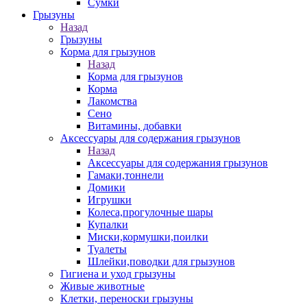
Сумки
Грызуны
Назад
Грызуны
Корма для грызунов
Назад
Корма для грызунов
Корма
Лакомства
Сено
Витамины, добавки
Аксессуары для содержания грызунов
Назад
Аксессуары для содержания грызунов
Гамаки,тоннели
Домики
Игрушки
Колеса,прогулочные шары
Купалки
Миски,кормушки,поилки
Туалеты
Шлейки,поводки для грызунов
Гигиена и уход грызуны
Живые животные
Клетки, переноски грызуны