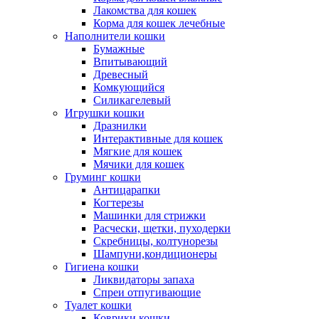
Лакомства для кошек
Корма для кошек лечебные
Наполнители кошки
Бумажные
Впитывающий
Древесный
Комкующийся
Силикагелевый
Игрушки кошки
Дразнилки
Интерактивные для кошек
Мягкие для кошек
Мячики для кошек
Груминг кошки
Антицарапки
Когтерезы
Машинки для стрижки
Расчески, щетки, пуходерки
Скребницы, колтунорезы
Шампуни,кондиционеры
Гигиена кошки
Ликвидаторы запаха
Спреи отпугивающие
Туалет кошки
Коврики кошки