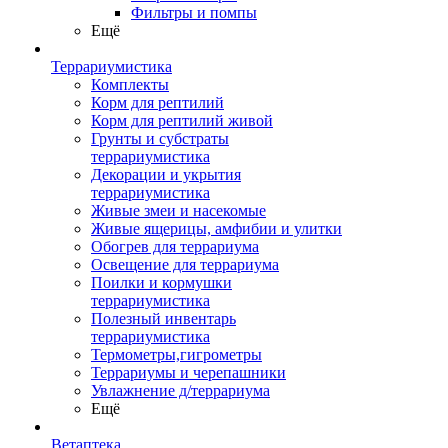
Фильтры и помпы
Ещё
Террариумистика
Комплекты
Корм для рептилий
Корм для рептилий живой
Грунты и субстраты
террариумистика
Декорации и укрытия
террариумистика
Живые змеи и насекомые
Живые ящерицы, амфибии и улитки
Обогрев для террариума
Освещение для террариума
Поилки и кормушки
террариумистика
Полезный инвентарь
террариумистика
Термометры,гигрометры
Террариумы и черепашники
Увлажнение д/террариума
Ещё
Ветаптека