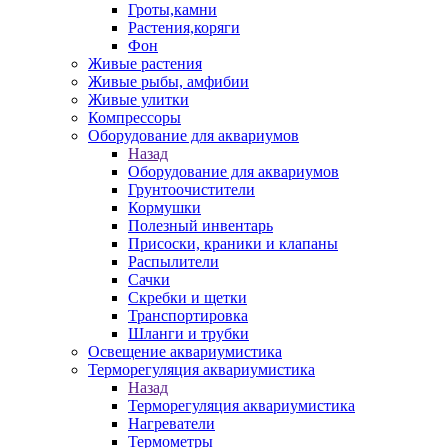
Гроты,камни
Растения,коряги
Фон
Живые растения
Живые рыбы, амфибии
Живые улитки
Компрессоры
Оборудование для аквариумов
Назад
Оборудование для аквариумов
Грунтоочистители
Кормушки
Полезный инвентарь
Присоски, краники и клапаны
Распылители
Сачки
Скребки и щетки
Транспортировка
Шланги и трубки
Освещение аквариумистика
Терморегуляция аквариумистика
Назад
Терморегуляция аквариумистика
Нагреватели
Термометры