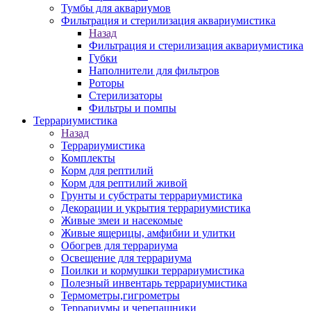
Тумбы для аквариумов
Фильтрация и стерилизация аквариумистика
Назад
Фильтрация и стерилизация аквариумистика
Губки
Наполнители для фильтров
Роторы
Стерилизаторы
Фильтры и помпы
Террариумистика
Назад
Террариумистика
Комплекты
Корм для рептилий
Корм для рептилий живой
Грунты и субстраты террариумистика
Декорации и укрытия террариумистика
Живые змеи и насекомые
Живые ящерицы, амфибии и улитки
Обогрев для террариума
Освещение для террариума
Поилки и кормушки террариумистика
Полезный инвентарь террариумистика
Термометры,гигрометры
Террариумы и черепашники