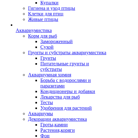
Купалки
Гигиена и уход птицы
Клетки для птиц
Живые птицы
Аквариумистика
Корм для рыб
Замороженный
Сухой
Грунты и субстраты аквариумистика
Грунты
Питательные грунты и
субстраты
Аквариумная химия
Борьба с водорослями и
паразитами
Кондиционеры и добавки
Лекарства для рыб
Тесты
Удобрения для растений
Аквариумы
Декорации аквариумистика
Гроты,камни
Растения,коряги
Фон