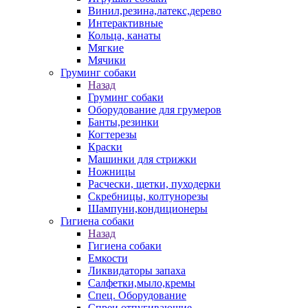
Винил,резина,латекс,дерево
Интерактивные
Кольца, канаты
Мягкие
Мячики
Груминг собаки
Назад
Груминг собаки
Оборудование для грумеров
Банты,резинки
Когтерезы
Краски
Машинки для стрижки
Ножницы
Расчески, щетки, пуходерки
Скребницы, колтунорезы
Шампуни,кондиционеры
Гигиена собаки
Назад
Гигиена собаки
Емкости
Ликвидаторы запаха
Салфетки,мыло,кремы
Спец. Оборудование
Спреи отпугивающие