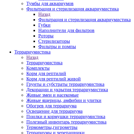
Тумбы для аквариумов
Фильтрация и стерилизация аквариумистика
Назад
Фильтрация и стерилизация аквариумистика
Губки
Наполнители для фильтров
Роторы
Стерилизаторы
Фильтры и помпы
Террариумистика
Назад
Террариумистика
Комплекты
Корм для рептилий
Корм для рептилий живой
Грунты и субстраты террариумистика
Декорации и укрытия террариумистика
Живые змеи и насекомые
Живые ящерицы, амфибии и улитки
Обогрев для террариума
Освещение для террариума
Поилки и кормушки террариумистика
Полезный инвентарь террариумистика
Термометры,гигрометры
Террариумы и черепашники