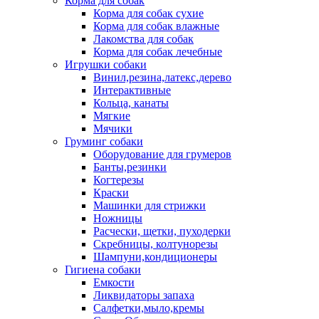
Корма для собак
Корма для собак сухие
Корма для собак влажные
Лакомства для собак
Корма для собак лечебные
Игрушки собаки
Винил,резина,латекс,дерево
Интерактивные
Кольца, канаты
Мягкие
Мячики
Груминг собаки
Оборудование для грумеров
Банты,резинки
Когтерезы
Краски
Машинки для стрижки
Ножницы
Расчески, щетки, пуходерки
Скребницы, колтунорезы
Шампуни,кондиционеры
Гигиена собаки
Емкости
Ликвидаторы запаха
Салфетки,мыло,кремы