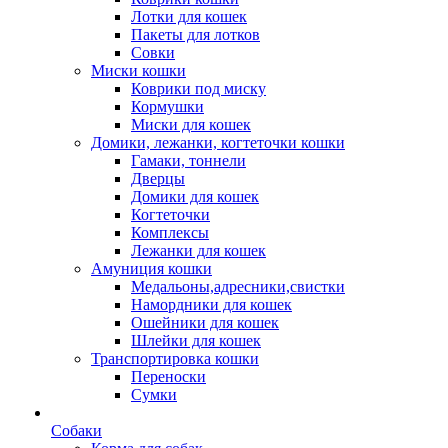
Лотки для кошек
Пакеты для лотков
Совки
Миски кошки
Коврики под миску
Кормушки
Миски для кошек
Домики, лежанки, когтеточки кошки
Гамаки, тоннели
Дверцы
Домики для кошек
Когтеточки
Комплексы
Лежанки для кошек
Амуниция кошки
Медальоны,адресники,свистки
Намордники для кошек
Ошейники для кошек
Шлейки для кошек
Транспортировка кошки
Переноски
Сумки
Собаки