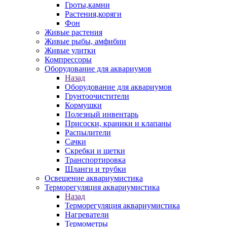
Гроты,камни
Растения,коряги
Фон
Живые растения
Живые рыбы, амфибии
Живые улитки
Компрессоры
Оборудование для аквариумов
Назад
Оборудование для аквариумов
Грунтоочистители
Кормушки
Полезный инвентарь
Присоски, краники и клапаны
Распылители
Сачки
Скребки и щетки
Транспортировка
Шланги и трубки
Освещение аквариумистика
Терморегуляция аквариумистика
Назад
Терморегуляция аквариумистика
Нагреватели
Термометры