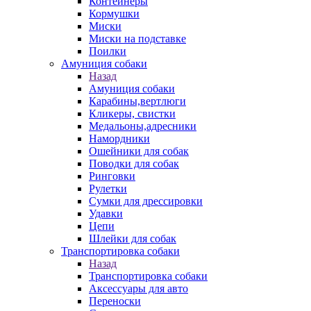
Контейнеры
Кормушки
Миски
Миски на подставке
Поилки
Амуниция собаки
Назад
Амуниция собаки
Карабины,вертлюги
Кликеры, свистки
Медальоны,адресники
Намордники
Ошейники для собак
Поводки для собак
Ринговки
Рулетки
Сумки для дрессировки
Удавки
Цепи
Шлейки для собак
Транспортировка собаки
Назад
Транспортировка собаки
Аксессуары для авто
Переноски