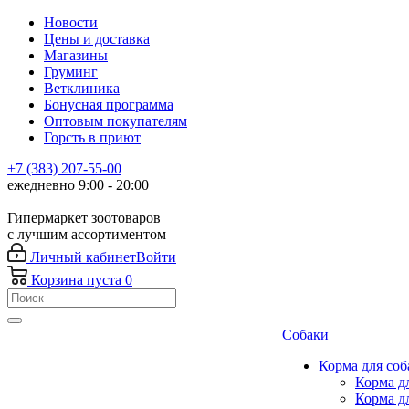
Новости
Цены и доставка
Магазины
Груминг
Ветклиника
Бонусная программа
Оптовым покупателям
Горсть в приют
+7 (383) 207-55-00
ежедневно 9:00 - 20:00
Гипермаркет зоотоваров
с лучшим ассортиментом
Личный кабинет
Войти
Корзина
пуста
0
Собаки
Корма для соб
Корма д
Корма д