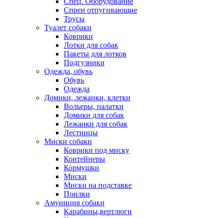
Спец. Оборудование
Спреи отпугивающие
Трусы
Туалет собаки
Коврики
Лотки для собак
Пакеты для лотков
Подгузники
Одежда, обувь
Обувь
Одежда
Домики, лежанки, клетки
Вольеры, палатки
Домики для собак
Лежанки для собак
Лестницы
Миски собаки
Коврики под миску
Контейнеры
Кормушки
Миски
Миски на подставке
Поилки
Амуниция собаки
Карабины,вертлюги