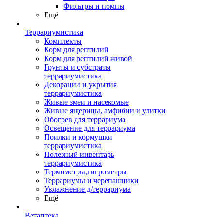
Фильтры и помпы
Ещё
Террариумистика
Комплекты
Корм для рептилий
Корм для рептилий живой
Грунты и субстраты
террариумистика
Декорации и укрытия
террариумистика
Живые змеи и насекомые
Живые ящерицы, амфибии и улитки
Обогрев для террариума
Освещение для террариума
Поилки и кормушки
террариумистика
Полезный инвентарь
террариумистика
Термометры,гигрометры
Террариумы и черепашники
Увлажнение д/террариума
Ещё
Ветаптека