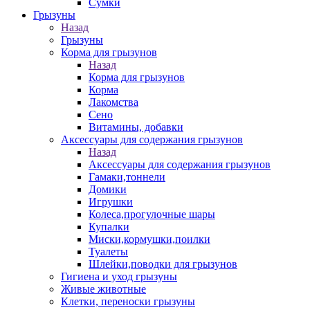
Сумки
Грызуны
Назад
Грызуны
Корма для грызунов
Назад
Корма для грызунов
Корма
Лакомства
Сено
Витамины, добавки
Аксессуары для содержания грызунов
Назад
Аксессуары для содержания грызунов
Гамаки,тоннели
Домики
Игрушки
Колеса,прогулочные шары
Купалки
Миски,кормушки,поилки
Туалеты
Шлейки,поводки для грызунов
Гигиена и уход грызуны
Живые животные
Клетки, переноски грызуны