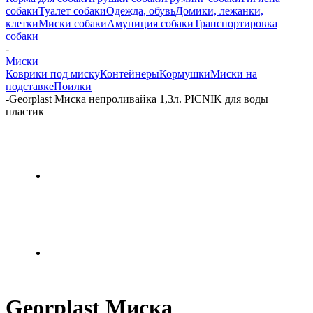
собаки
Туалет собаки
Одежда, обувь
Домики, лежанки,
клетки
Миски собаки
Амуниция собаки
Транспортировка
собаки
-
Миски
Коврики под миску
Контейнеры
Кормушки
Миски на
подставке
Поилки
-
Georplast Миска непроливайка 1,3л. PICNIK для воды
пластик
Georplast Миска