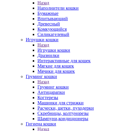
Назад
Наполнители кошки
Бумажные
Впитывающий
Древесный
Комкующийся
Силикагелевый
Игрушки кошки
Назад
Игрушки кошки
Дразнилки
Интерактивные для кошек
Мягкие для кошек
Мячики для кошек
Груминг кошки
Назад
Груминг кошки
Антицарапки
Когтерезы
Машинки для стрижки
Расчески, щетки, пуходерки
Скребницы, колтунорезы
Шампуни,кондиционеры
Гигиена кошки
Назад