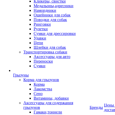
Кликеры, свистки
Медальоны,адресники
Намордники
Ошейники для собак
Поводки для собак
Ринговки
Рулетки
Сумки для дрессировки
Удавки
Цепи
Шлейки для собак
Транспортировка собаки
Аксессуары для авто
Переноски
Сумки
Грызуны
Корма для грызунов
Корма
Лакомства
Сено
Витамины, добавки
Аксессуары для содержания
Цены
грызунов
Бренды
доста
Гамаки,тоннели