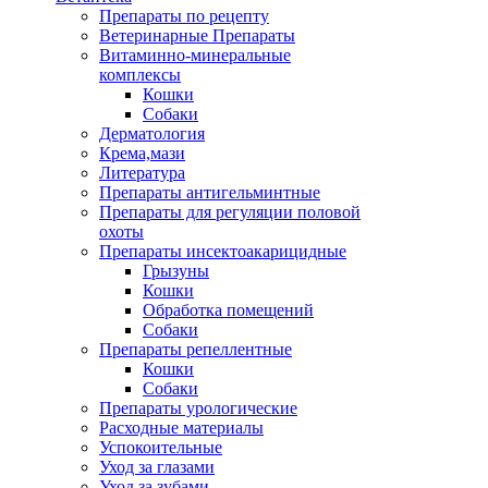
Препараты по рецепту
Ветеринарные Препараты
Витаминно-минеральные
комплексы
Кошки
Собаки
Дерматология
Крема,мази
Литература
Препараты антигельминтные
Препараты для регуляции половой
охоты
Препараты инсектоакарицидные
Грызуны
Кошки
Обработка помещений
Собаки
Препараты репеллентные
Кошки
Собаки
Препараты урологические
Расходные материалы
Успокоительные
Уход за глазами
Уход за зубами