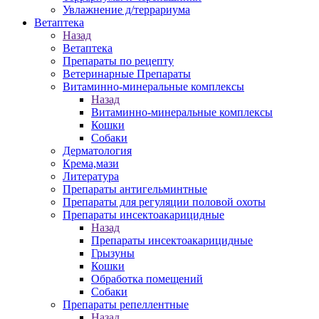
Увлажнение д/террариума
Ветаптека
Назад
Ветаптека
Препараты по рецепту
Ветеринарные Препараты
Витаминно-минеральные комплексы
Назад
Витаминно-минеральные комплексы
Кошки
Собаки
Дерматология
Крема,мази
Литература
Препараты антигельминтные
Препараты для регуляции половой охоты
Препараты инсектоакарицидные
Назад
Препараты инсектоакарицидные
Грызуны
Кошки
Обработка помещений
Собаки
Препараты репеллентные
Назад