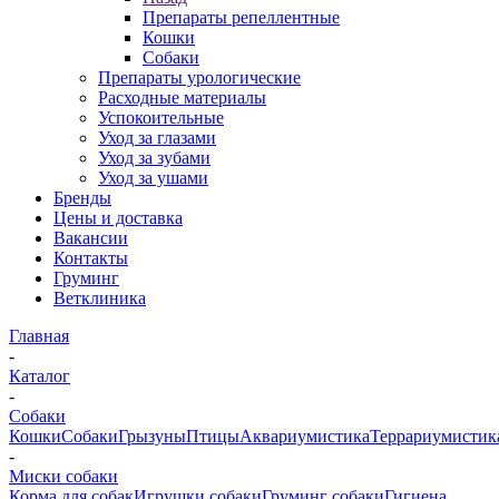
Препараты репеллентные
Кошки
Собаки
Препараты урологические
Расходные материалы
Успокоительные
Уход за глазами
Уход за зубами
Уход за ушами
Бренды
Цены и доставка
Вакансии
Контакты
Груминг
Ветклиника
Главная
-
Каталог
-
Собаки
Кошки
Собаки
Грызуны
Птицы
Аквариумистика
Террариумистик
-
Миски собаки
Корма для собак
Игрушки собаки
Груминг собаки
Гигиена