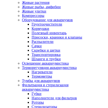
Живые растения
Живые рыбы, амфибии
Живые улитки
Компрессоры
Оборудование для аквариумов
Грунтоочистители
Кормушки
Полезный инвентарь
Присоски, краники и клапаны
Распылители
Сачки
Скребки и щетки
Транспортировка
Шланги и трубки
Освещение аквариумистика
Терморегуляция аквариумистика
Нагреватели
Термометры
Тумбы для аквариумов
Фильтрация и стерилизация
аквариумистика
Губки
Наполнители для фильтров
Роторы
Стерилизаторы