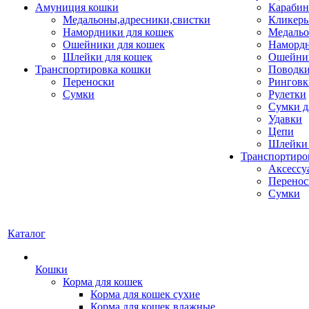
Амуниция кошки
Карабин
Медальоны,адресники,свистки
Кликеры
Намордники для кошек
Медальо
Ошейники для кошек
Наморд
Шлейки для кошек
Ошейник
Транспортировка кошки
Поводки
Переноски
Ринговк
Сумки
Рулетки
Сумки д
Удавки
Цепи
Шлейки 
Транспортиро
Аксессу
Перенос
Сумки
Каталог
Кошки
Корма для кошек
Корма для кошек сухие
Корма для кошек влажные