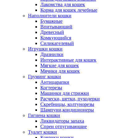
Лакомства для кошек
Корма для кошек лечебные
Наполнители кошки
Бумажные
Впитывающий
Древесный
Комкующийся
Силикагелевый
Игрушки кошки
Дразнилки
Интерактивные для кошек
Мягкие для кошек
Мячики для кошек
Груминг кошки
Антицарапки
Когтерезы
Машинки для стрижки
Расчески, щетки, пуходерки
Скребницы, колтунорезы
Шампуни,кондиционеры
Гигиена кошки
Ликвидаторы запаха
Спреи отпугивающие
Туалет кошки
Коврики кошки