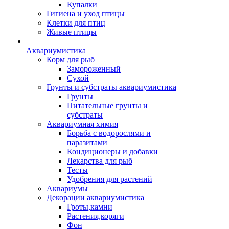
Купалки
Гигиена и уход птицы
Клетки для птиц
Живые птицы
Аквариумистика
Корм для рыб
Замороженный
Сухой
Грунты и субстраты аквариумистика
Грунты
Питательные грунты и
субстраты
Аквариумная химия
Борьба с водорослями и
паразитами
Кондиционеры и добавки
Лекарства для рыб
Тесты
Удобрения для растений
Аквариумы
Декорации аквариумистика
Гроты,камни
Растения,коряги
Фон