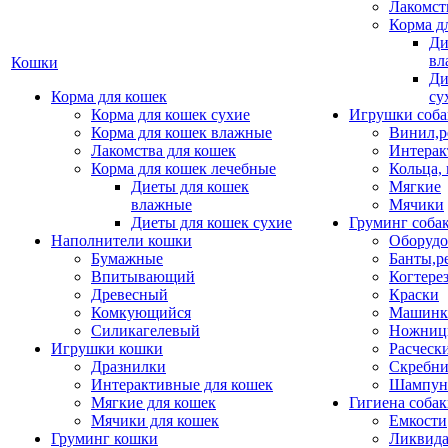
Лакомст
Корма д
Ди
вл
Кошки
Ди
Корма для кошек
су
Корма для кошек сухие
Игрушки соба
Корма для кошек влажные
Винил,р
Лакомства для кошек
Интерак
Корма для кошек лечебные
Кольца,
Диеты для кошек
Мягкие
влажные
Мячики
Диеты для кошек сухие
Груминг соба
Наполнители кошки
Оборудо
Бумажные
Банты,р
Впитывающий
Когтере
Древесный
Краски
Комкующийся
Машинки
Силикагелевый
Ножни
Игрушки кошки
Расческ
Дразнилки
Скребни
Интерактивные для кошек
Шампун
Мягкие для кошек
Гигиена соба
Мячики для кошек
Емкости
Груминг кошки
Ликвида