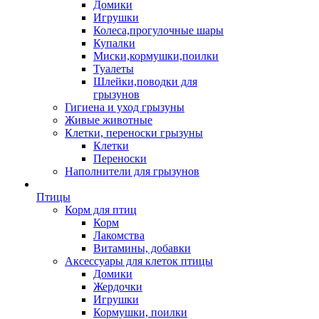
Домики
Игрушки
Колеса,прогулочные шары
Купалки
Миски,кормушки,поилки
Туалеты
Шлейки,поводки для
грызунов
Гигиена и уход грызуны
Живые животные
Клетки, переноски грызуны
Клетки
Переноски
Наполнители для грызунов
Птицы
Корм для птиц
Корм
Лакомства
Витамины, добавки
Аксессуары для клеток птицы
Домики
Жердочки
Игрушки
Кормушки, поилки