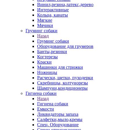
Винил,резина,латекс,дерево
Интерактивные
Кольца, канаты
Мягкие
Мячики
Груминг собаки
Назад
Груминг собаки
Оборудование для грумеров
Банты,резинки
Когтерезы
Краски
Машинки для стрижки
Ножницы
Расчески, щетки, пуходерки
Скребницы, колтунорезы
Шампуни,кондиционеры
Гигиена собаки
Назад
Гигиена собаки
Емкости
Ликвидаторы запаха
Салфетки,мыло,кремы
Спец. Оборудование
Спреи отпугивающие