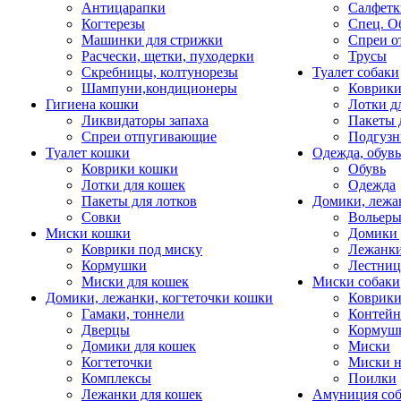
Антицарапки
Салфетк
Когтерезы
Спец. О
Машинки для стрижки
Спреи о
Расчески, щетки, пуходерки
Трусы
Скребницы, колтунорезы
Туалет собаки
Шампуни,кондиционеры
Коврик
Гигиена кошки
Лотки д
Ликвидаторы запаха
Пакеты 
Спреи отпугивающие
Подгузн
Туалет кошки
Одежда, обувь
Коврики кошки
Обувь
Лотки для кошек
Одежда
Пакеты для лотков
Домики, лежа
Совки
Вольеры
Миски кошки
Домики 
Коврики под миску
Лежанки
Кормушки
Лестни
Миски для кошек
Миски собаки
Домики, лежанки, когтеточки кошки
Коврики
Гамаки, тоннели
Контей
Дверцы
Кормуш
Домики для кошек
Миски
Когтеточки
Миски н
Комплексы
Поилки
Лежанки для кошек
Амуниция со