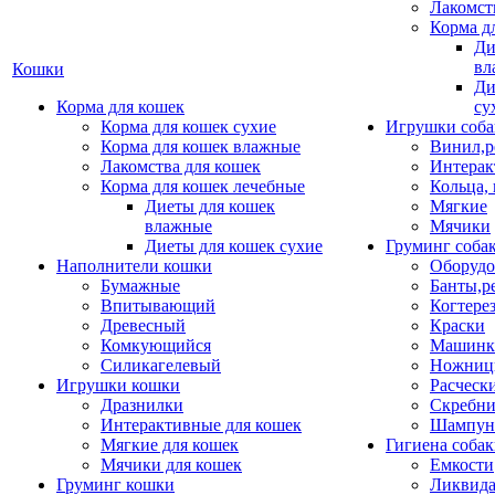
Лакомст
Корма д
Ди
вл
Кошки
Ди
Корма для кошек
су
Корма для кошек сухие
Игрушки соба
Корма для кошек влажные
Винил,р
Лакомства для кошек
Интерак
Корма для кошек лечебные
Кольца,
Диеты для кошек
Мягкие
влажные
Мячики
Диеты для кошек сухие
Груминг соба
Наполнители кошки
Оборудо
Бумажные
Банты,р
Впитывающий
Когтере
Древесный
Краски
Комкующийся
Машинки
Силикагелевый
Ножни
Игрушки кошки
Расческ
Дразнилки
Скребни
Интерактивные для кошек
Шампун
Мягкие для кошек
Гигиена соба
Мячики для кошек
Емкости
Груминг кошки
Ликвида