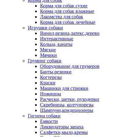
Корма для собак
Корма для собак сухие
Корма для собак влажные
Лакомства для собак
Корма для собак лечебные
Игрушки собаки
Винил,резина,латекс,дерево
Интерактивные
Кольца, канаты
Мягкие
Мячики
Груминг собаки
Оборудование для грумеров
Банты,резинки
Когтерезы
Краски
Машинки для стрижки
Ножницы
Расчески, щетки, пуходерки
Скребницы, колтунорезы
Шампуни,кондиционеры
Гигиена собаки
Емкости
Ликвидаторы запаха
Салфетки,мыло,кремы