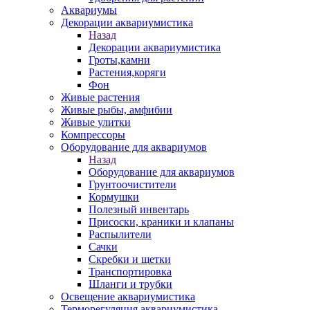
Аквариумы
Декорации аквариумистика
Назад
Декорации аквариумистика
Гроты,камни
Растения,коряги
Фон
Живые растения
Живые рыбы, амфибии
Живые улитки
Компрессоры
Оборудование для аквариумов
Назад
Оборудование для аквариумов
Грунтоочистители
Кормушки
Полезный инвентарь
Присоски, краники и клапаны
Распылители
Сачки
Скребки и щетки
Транспортировка
Шланги и трубки
Освещение аквариумистика
Терморегуляция аквариумистика