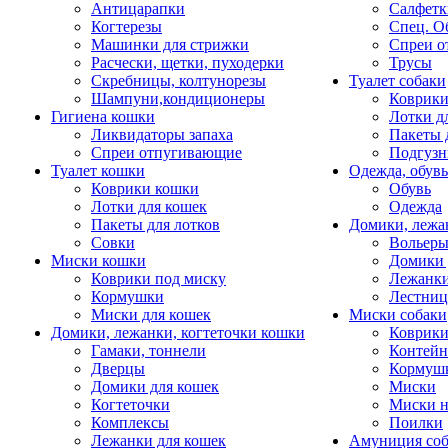
Антицарапки
Салфетк
Когтерезы
Спец. О
Машинки для стрижки
Спреи о
Расчески, щетки, пуходерки
Трусы
Скребницы, колтунорезы
Туалет собаки
Шампуни,кондиционеры
Коврик
Гигиена кошки
Лотки д
Ликвидаторы запаха
Пакеты 
Спреи отпугивающие
Подгузн
Туалет кошки
Одежда, обувь
Коврики кошки
Обувь
Лотки для кошек
Одежда
Пакеты для лотков
Домики, лежа
Совки
Вольеры
Миски кошки
Домики 
Коврики под миску
Лежанки
Кормушки
Лестни
Миски для кошек
Миски собаки
Домики, лежанки, когтеточки кошки
Коврики
Гамаки, тоннели
Контей
Дверцы
Кормуш
Домики для кошек
Миски
Когтеточки
Миски н
Комплексы
Поилки
Лежанки для кошек
Амуниция со