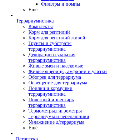
Фильтры и помпы
Ещё
Террариумистика
Комплекты
Корм для рептилий
Корм для рептилий живой
Грунты и субстраты
террариумистика
Декорации и укрытия
террариумистика
Живые змеи и насекомые
Живые ящерицы, амфибии и улитки
Обогрев для террариума
Освещение для террариума
Поилки и кормушки
террариумистика
Полезный инвентарь
террариумистика
Термометры,гигрометры
Террариумы и черепашники
Увлажнение д/террариума
Ещё
Ветаптека