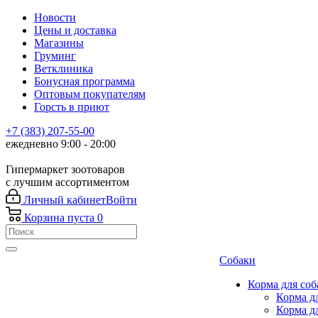
Новости
Цены и доставка
Магазины
Груминг
Ветклиника
Бонусная программа
Оптовым покупателям
Горсть в приют
+7 (383) 207-55-00
ежедневно 9:00 - 20:00
Гипермаркет зоотоваров
с лучшим ассортиментом
Личный кабинет
Войти
Корзина
пуста
0
Собаки
Корма для соб
Корма д
Корма д