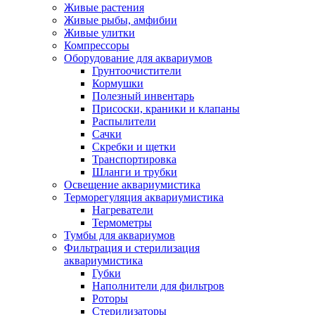
Живые растения
Живые рыбы, амфибии
Живые улитки
Компрессоры
Оборудование для аквариумов
Грунтоочистители
Кормушки
Полезный инвентарь
Присоски, краники и клапаны
Распылители
Сачки
Скребки и щетки
Транспортировка
Шланги и трубки
Освещение аквариумистика
Терморегуляция аквариумистика
Нагреватели
Термометры
Тумбы для аквариумов
Фильтрация и стерилизация
аквариумистика
Губки
Наполнители для фильтров
Роторы
Стерилизаторы