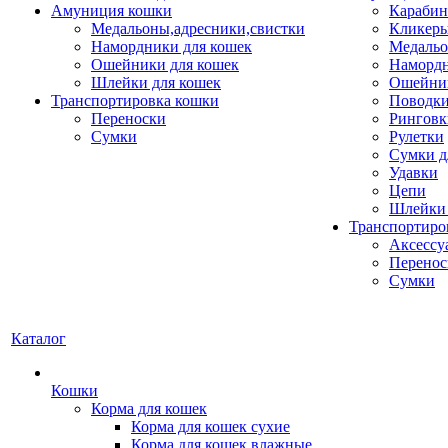
Амуниция кошки
Карабин
Медальоны,адресники,свистки
Кликеры
Намордники для кошек
Медальо
Ошейники для кошек
Наморд
Шлейки для кошек
Ошейник
Транспортировка кошки
Поводки
Переноски
Ринговк
Сумки
Рулетки
Сумки д
Удавки
Цепи
Шлейки 
Транспортиро
Аксессу
Перенос
Сумки
Каталог
Кошки
Корма для кошек
Корма для кошек сухие
Корма для кошек влажные