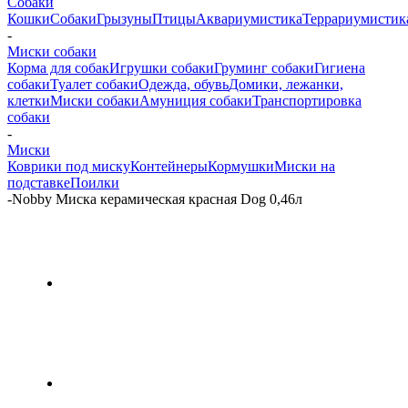
Собаки
Кошки
Собаки
Грызуны
Птицы
Аквариумистика
Террариумистик
-
Миски собаки
Корма для собак
Игрушки собаки
Груминг собаки
Гигиена
собаки
Туалет собаки
Одежда, обувь
Домики, лежанки,
клетки
Миски собаки
Амуниция собаки
Транспортировка
собаки
-
Миски
Коврики под миску
Контейнеры
Кормушки
Миски на
подставке
Поилки
-
Nobby Миска керамическая красная Dog 0,46л