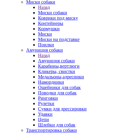
Миски собаки
Назад
Миски собаки
Коврики под миску
Контейнеры
Кормушки
Миски
Миски на подставке
Поилки
Амуниция собаки
Назад
Амуниция собаки
Карабины,вертлюги
Кликеры, свистки
Медальоны,адресники
Намордники
Ошейники для собак
Поводки для собак
Ринговки
Рулетки
Сумки для дрессировки
Удавки
Цепи
Шлейки для собак
Транспортировка собаки