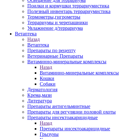
Освещение для террариума
Поилки и кормушки террариумистика
Полезный инвентарь террариумистика
Термометры,гигрометры
Террариумы и черепашники
Увлажнение д/террариума
Ветаптека
Назад
Ветаптека
Препараты по рецепту
Ветеринарные Препараты
Витаминно-минеральные комплексы
Назад
Витаминно-минеральные комплексы
Кошки
Собаки
Дерматология
Крема,мази
Литература
Препараты антигельминтные
Препараты для регуляции половой охоты
Препараты инсектоакарицидные
Назад
Препараты инсектоакарицидные
Грызуны