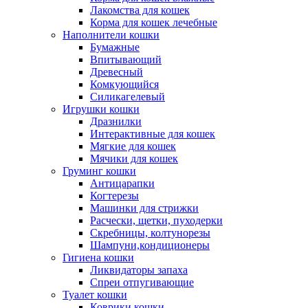
Лакомства для кошек
Корма для кошек лечебные
Наполнители кошки
Бумажные
Впитывающий
Древесный
Комкующийся
Силикагелевый
Игрушки кошки
Дразнилки
Интерактивные для кошек
Мягкие для кошек
Мячики для кошек
Груминг кошки
Антицарапки
Когтерезы
Машинки для стрижки
Расчески, щетки, пуходерки
Скребницы, колтунорезы
Шампуни,кондиционеры
Гигиена кошки
Ликвидаторы запаха
Спреи отпугивающие
Туалет кошки
Коврики кошки