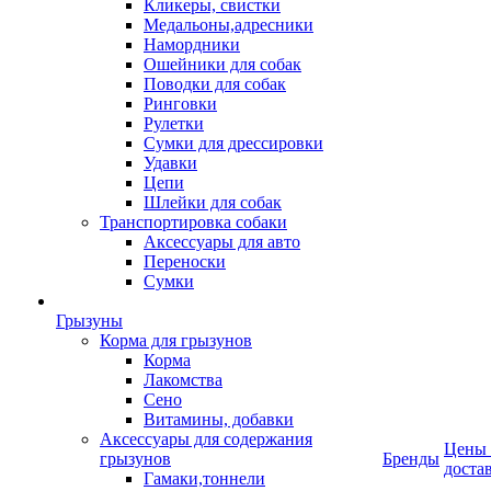
Кликеры, свистки
Медальоны,адресники
Намордники
Ошейники для собак
Поводки для собак
Ринговки
Рулетки
Сумки для дрессировки
Удавки
Цепи
Шлейки для собак
Транспортировка собаки
Аксессуары для авто
Переноски
Сумки
Грызуны
Корма для грызунов
Корма
Лакомства
Сено
Витамины, добавки
Аксессуары для содержания
Цены
грызунов
Бренды
доста
Гамаки,тоннели