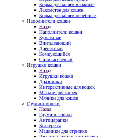
Корма для кошек влажные
Лакомства для кошек
Корма для кошек лечебные
Наполнители кошки
Назад
Наполнители кошки
Бумажные
Впитывающий
Древесный
Комкующийся
Силикагелевый
Игрушки кошки
Назад
Игрушки кошки
Дразнилки
Интерактивные для кошек
Мягкие для кошек
Мячики для кошек
Груминг кошки
Назад
Груминг кошки
Антицарапки
Когтерезы
Машинки для стрижки
Расчески, щетки, пуходерки