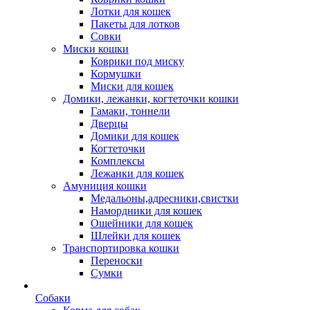
Лотки для кошек
Пакеты для лотков
Совки
Миски кошки
Коврики под миску
Кормушки
Миски для кошек
Домики, лежанки, когтеточки кошки
Гамаки, тоннели
Дверцы
Домики для кошек
Когтеточки
Комплексы
Лежанки для кошек
Амуниция кошки
Медальоны,адресники,свистки
Намордники для кошек
Ошейники для кошек
Шлейки для кошек
Транспортировка кошки
Переноски
Сумки
Собаки