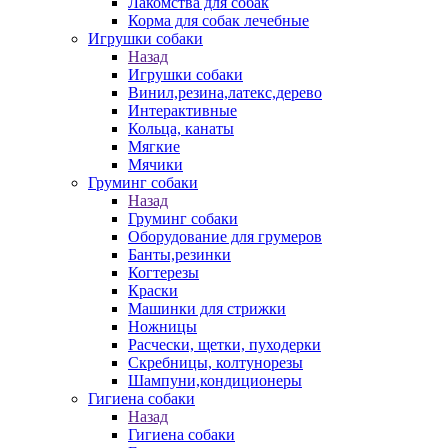
Лакомства для собак
Корма для собак лечебные
Игрушки собаки
Назад
Игрушки собаки
Винил,резина,латекс,дерево
Интерактивные
Кольца, канаты
Мягкие
Мячики
Груминг собаки
Назад
Груминг собаки
Оборудование для грумеров
Банты,резинки
Когтерезы
Краски
Машинки для стрижки
Ножницы
Расчески, щетки, пуходерки
Скребницы, колтунорезы
Шампуни,кондиционеры
Гигиена собаки
Назад
Гигиена собаки