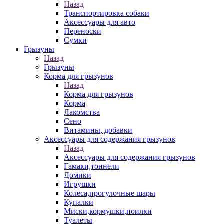
Назад
Транспортировка собаки
Аксессуары для авто
Переноски
Сумки
Грызуны
Назад
Грызуны
Корма для грызунов
Назад
Корма для грызунов
Корма
Лакомства
Сено
Витамины, добавки
Аксессуары для содержания грызунов
Назад
Аксессуары для содержания грызунов
Гамаки,тоннели
Домики
Игрушки
Колеса,прогулочные шары
Купалки
Миски,кормушки,поилки
Туалеты