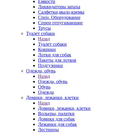
Емкости
Ликвидаторы запаха
Салфетки,мыло,кремы
Спец. Оборудование
Спреи отпугивающие
Трусы
Туалет собаки
Назад
Туалет собаки
Коврики
Лотки для собак
Пакеты для лотков
Подгузники
Одежда, обувь
Назад
Одежда, обувь
Обувь
Одежда
Домики, лежанки, клетки
Назад
Домики, лежанки, клетки
Вольеры, палатки
Домики для собак
Лежанки для собак
Лестницы