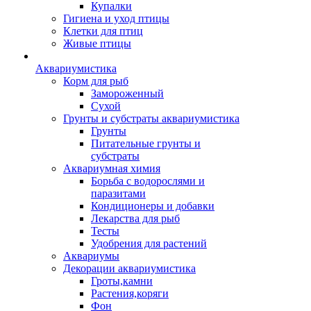
Купалки
Гигиена и уход птицы
Клетки для птиц
Живые птицы
Аквариумистика
Корм для рыб
Замороженный
Сухой
Грунты и субстраты аквариумистика
Грунты
Питательные грунты и
субстраты
Аквариумная химия
Борьба с водорослями и
паразитами
Кондиционеры и добавки
Лекарства для рыб
Тесты
Удобрения для растений
Аквариумы
Декорации аквариумистика
Гроты,камни
Растения,коряги
Фон