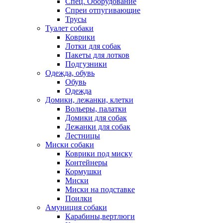
Спец. Оборудование
Спреи отпугивающие
Трусы
Туалет собаки
Коврики
Лотки для собак
Пакеты для лотков
Подгузники
Одежда, обувь
Обувь
Одежда
Домики, лежанки, клетки
Вольеры, палатки
Домики для собак
Лежанки для собак
Лестницы
Миски собаки
Коврики под миску
Контейнеры
Кормушки
Миски
Миски на подставке
Поилки
Амуниция собаки
Карабины,вертлюги