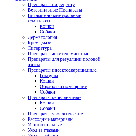
Препараты по рецепту
Ветеринарные Препараты
Витаминно-минеральные
комплексы
Кошки
Собаки
Дерматология
Крема,мази
Литература
Препараты антигельминтные
Препараты для регуляции половой
охоты
Препараты инсектоакарицидные
Грызуны
Кошки
Обработка помещений
Собаки
Препараты репеллентные
Кошки
Собаки
Препараты урологические
Расходные материалы
Успокоительные
Уход за глазами
Уход за зубами