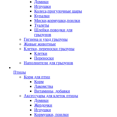
Домики
Игрушки
Колеса,прогулочные шары
Купалки
Миски,кормушки,поилки
Туалеты
Шлейки,поводки для
грызунов
Гигиена и уход грызуны
Живые животные
Клетки, переноски грызуны
Клетки
Переноски
Наполнители для грызунов
Птицы
Корм для птиц
Корм
Лакомства
Витамины, добавки
Аксессуары для клеток птицы
Домики
Жердочки
Игрушки
Кормушки, поилки