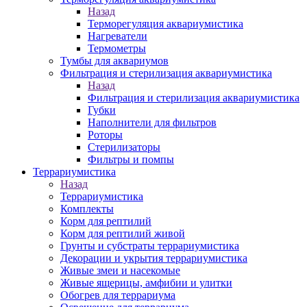
Назад
Терморегуляция аквариумистика
Нагреватели
Термометры
Тумбы для аквариумов
Фильтрация и стерилизация аквариумистика
Назад
Фильтрация и стерилизация аквариумистика
Губки
Наполнители для фильтров
Роторы
Стерилизаторы
Фильтры и помпы
Террариумистика
Назад
Террариумистика
Комплекты
Корм для рептилий
Корм для рептилий живой
Грунты и субстраты террариумистика
Декорации и укрытия террариумистика
Живые змеи и насекомые
Живые ящерицы, амфибии и улитки
Обогрев для террариума