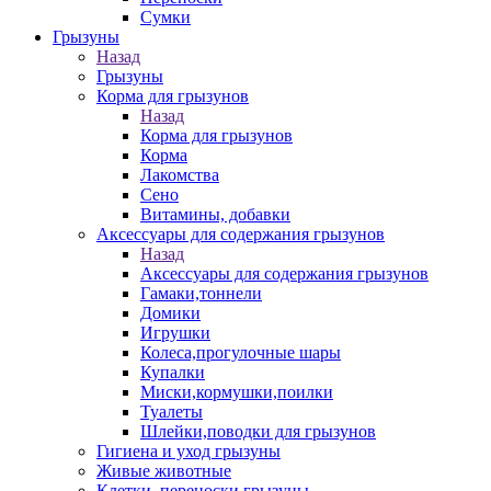
Сумки
Грызуны
Назад
Грызуны
Корма для грызунов
Назад
Корма для грызунов
Корма
Лакомства
Сено
Витамины, добавки
Аксессуары для содержания грызунов
Назад
Аксессуары для содержания грызунов
Гамаки,тоннели
Домики
Игрушки
Колеса,прогулочные шары
Купалки
Миски,кормушки,поилки
Туалеты
Шлейки,поводки для грызунов
Гигиена и уход грызуны
Живые животные
Клетки, переноски грызуны