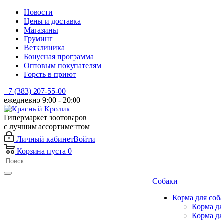
Новости
Цены и доставка
Магазины
Груминг
Ветклиника
Бонусная программа
Оптовым покупателям
Горсть в приют
+7 (383) 207-55-00
ежедневно 9:00 - 20:00
Гипермаркет зоотоваров
с лучшим ассортиментом
Личный кабинет
Войти
Корзина
пуста
0
Собаки
Корма для соб
Корма д
Корма д