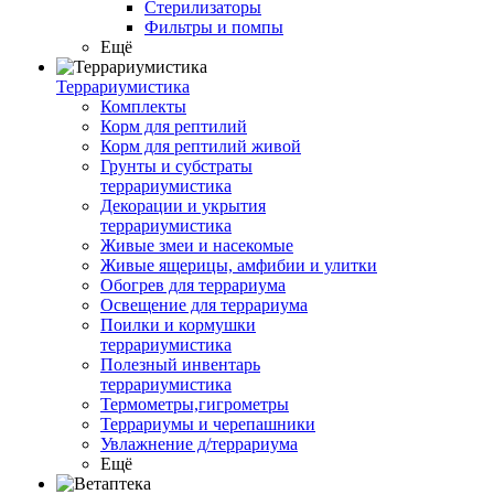
Стерилизаторы
Фильтры и помпы
Ещё
Террариумистика
Комплекты
Корм для рептилий
Корм для рептилий живой
Грунты и субстраты
террариумистика
Декорации и укрытия
террариумистика
Живые змеи и насекомые
Живые ящерицы, амфибии и улитки
Обогрев для террариума
Освещение для террариума
Поилки и кормушки
террариумистика
Полезный инвентарь
террариумистика
Термометры,гигрометры
Террариумы и черепашники
Увлажнение д/террариума
Ещё