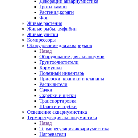
Декорации аквариумистика
Гроты,камни
Растения,коряги
Фон
Живые растения
Живые рыбы, амфибии
Живые улитки
Компрессоры
Оборудование для аквариумов
Назад
Оборудование для аквариумов
Грунтоочистители
Кормушки
Полезный инвентарь
Присоски, краники и клапаны
Распылители
Сачки
Скребки и щетки
Транспортировка
Шланги и трубки
Освещение аквариумистика
Терморегуляция аквариумистика
Назад
Терморегуляция аквариумистика
Нагреватели