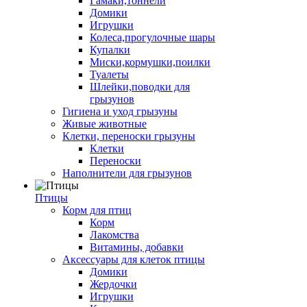
Гамаки,тоннели
Домики
Игрушки
Колеса,прогулочные шары
Купалки
Миски,кормушки,поилки
Туалеты
Шлейки,поводки для
грызунов
Гигиена и уход грызуны
Живые животные
Клетки, переноски грызуны
Клетки
Переноски
Наполнители для грызунов
Птицы
Корм для птиц
Корм
Лакомства
Витамины, добавки
Аксессуары для клеток птицы
Домики
Жердочки
Игрушки