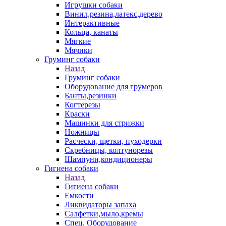
Игрушки собаки
Винил,резина,латекс,дерево
Интерактивные
Кольца, канаты
Мягкие
Мячики
Груминг собаки
Назад
Груминг собаки
Оборудование для грумеров
Банты,резинки
Когтерезы
Краски
Машинки для стрижки
Ножницы
Расчески, щетки, пуходерки
Скребницы, колтунорезы
Шампуни,кондиционеры
Гигиена собаки
Назад
Гигиена собаки
Емкости
Ликвидаторы запаха
Салфетки,мыло,кремы
Спец. Оборудование