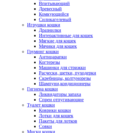
Впитывающий
Древесный
Комкующийся
Силикагелевый
Игрушки кошки
Дразнилки
Интерактивные для кошек
Мягкие для кошек
Мячики для кошек
Груминг кошки
Антицарапки
Когтерезы
Машинки для стрижки
Расчески, щетки, пуходерки
Скребницы, колтунорезы
Шампуни,кондиционеры
Гигиена кошки
Ликвидаторы запаха
Спреи отпугивающие
Туалет кошки
Коврики кошки
Лотки для кошек
Пакеты для лотков
Совки
Миски кошки