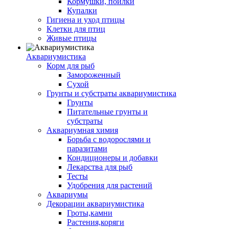
Кормушки, поилки
Купалки
Гигиена и уход птицы
Клетки для птиц
Живые птицы
Аквариумистика
Корм для рыб
Замороженный
Сухой
Грунты и субстраты аквариумистика
Грунты
Питательные грунты и
субстраты
Аквариумная химия
Борьба с водорослями и
паразитами
Кондиционеры и добавки
Лекарства для рыб
Тесты
Удобрения для растений
Аквариумы
Декорации аквариумистика
Гроты,камни
Растения,коряги