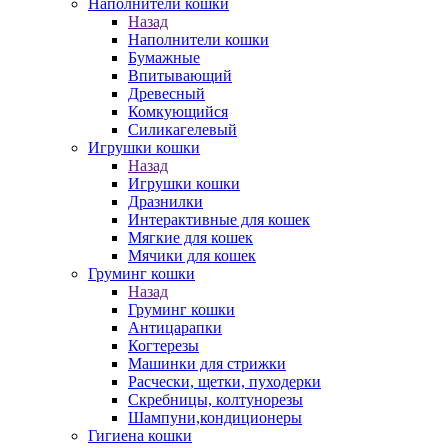
Наполнители кошки
Назад
Наполнители кошки
Бумажные
Впитывающий
Древесный
Комкующийся
Силикагелевый
Игрушки кошки
Назад
Игрушки кошки
Дразнилки
Интерактивные для кошек
Мягкие для кошек
Мячики для кошек
Груминг кошки
Назад
Груминг кошки
Антицарапки
Когтерезы
Машинки для стрижки
Расчески, щетки, пуходерки
Скребницы, колтунорезы
Шампуни,кондиционеры
Гигиена кошки