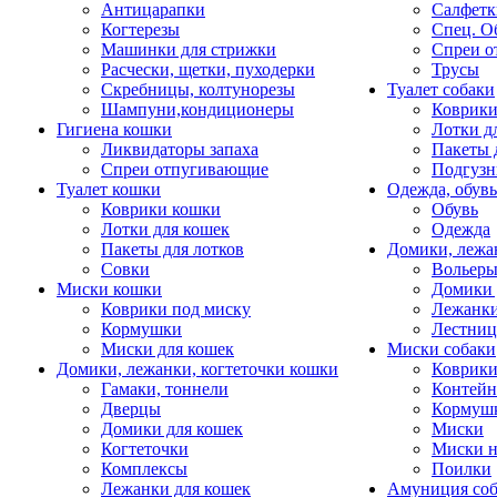
Антицарапки
Салфетк
Когтерезы
Спец. О
Машинки для стрижки
Спреи о
Расчески, щетки, пуходерки
Трусы
Скребницы, колтунорезы
Туалет собаки
Шампуни,кондиционеры
Коврик
Гигиена кошки
Лотки д
Ликвидаторы запаха
Пакеты 
Спреи отпугивающие
Подгузн
Туалет кошки
Одежда, обувь
Коврики кошки
Обувь
Лотки для кошек
Одежда
Пакеты для лотков
Домики, лежа
Совки
Вольеры
Миски кошки
Домики 
Коврики под миску
Лежанки
Кормушки
Лестни
Миски для кошек
Миски собаки
Домики, лежанки, когтеточки кошки
Коврики
Гамаки, тоннели
Контей
Дверцы
Кормуш
Домики для кошек
Миски
Когтеточки
Миски н
Комплексы
Поилки
Лежанки для кошек
Амуниция со