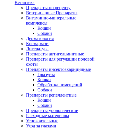
Ветаптека
Препараты по рецепту
Ветеринарные Препараты
Витаминно-минеральные
комплексы
Кошки
Собаки
Дерматология
Крема,мази
Литература
Препараты антигельминтные
Препараты для регуляции половой
охоты
Препараты инсектоакарицидные
Грызуны
Кошки
Обработка помещений
Собаки
Препараты репеллентные
Кошки
Собаки
Препараты урологические
Расходные материалы
Успокоительные
Уход за глазами