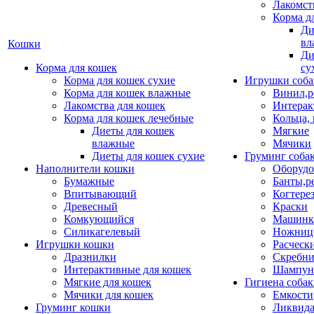
Лакомст
Корма д
Ди
вл
Кошки
Ди
Корма для кошек
су
Корма для кошек сухие
Игрушки соба
Корма для кошек влажные
Винил,р
Лакомства для кошек
Интерак
Корма для кошек лечебные
Кольца,
Диеты для кошек
Мягкие
влажные
Мячики
Диеты для кошек сухие
Груминг соба
Наполнители кошки
Оборудо
Бумажные
Банты,р
Впитывающий
Когтере
Древесный
Краски
Комкующийся
Машинки
Силикагелевый
Ножни
Игрушки кошки
Расческ
Дразнилки
Скребни
Интерактивные для кошек
Шампун
Мягкие для кошек
Гигиена соба
Мячики для кошек
Емкости
Груминг кошки
Ликвида