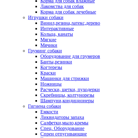
Корма для собак влажные
Лакомства для собак
Корма для собак лечебные
Игрушки собаки
Винил,резина,латекс,дерево
Интерактивные
Кольца, канаты
Мягкие
Мячики
Груминг собаки
Оборудование для грумеров
Банты,резинки
Когтерезы
Краски
Машинки для стрижки
Ножницы
Расчески, щетки, пуходерки
Скребницы, колтунорезы
Шампуни,кондиционеры
Гигиена собаки
Емкости
Ликвидаторы запаха
Салфетки,мыло,кремы
Спец. Оборудование
Спреи отпугивающие