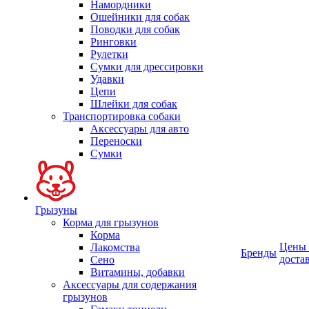
Намордники
Ошейники для собак
Поводки для собак
Ринговки
Рулетки
Сумки для дрессировки
Удавки
Цепи
Шлейки для собак
Транспортировка собаки
Аксессуары для авто
Переноски
Сумки
Грызуны
Корма для грызунов
Корма
Цены
Лакомства
Бренды
доста
Сено
Витамины, добавки
Аксессуары для содержания
грызунов