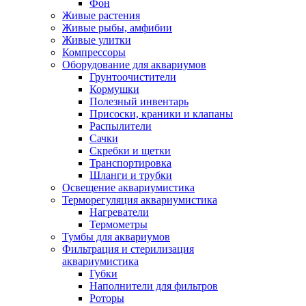
Фон
Живые растения
Живые рыбы, амфибии
Живые улитки
Компрессоры
Оборудование для аквариумов
Грунтоочистители
Кормушки
Полезный инвентарь
Присоски, краники и клапаны
Распылители
Сачки
Скребки и щетки
Транспортировка
Шланги и трубки
Освещение аквариумистика
Терморегуляция аквариумистика
Нагреватели
Термометры
Тумбы для аквариумов
Фильтрация и стерилизация
аквариумистика
Губки
Наполнители для фильтров
Роторы