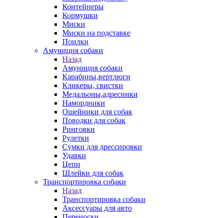
Контейнеры
Кормушки
Миски
Миски на подставке
Поилки
Амуниция собаки
Назад
Амуниция собаки
Карабины,вертлюги
Кликеры, свистки
Медальоны,адресники
Намордники
Ошейники для собак
Поводки для собак
Ринговки
Рулетки
Сумки для дрессировки
Удавки
Цепи
Шлейки для собак
Транспортировка собаки
Назад
Транспортировка собаки
Аксессуары для авто
Переноски