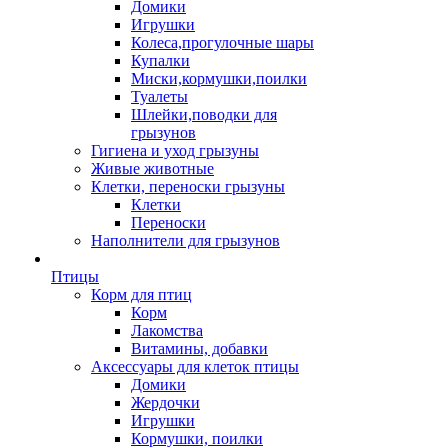
Домики
Игрушки
Колеса,прогулочные шары
Купалки
Миски,кормушки,поилки
Туалеты
Шлейки,поводки для
грызунов
Гигиена и уход грызуны
Живые животные
Клетки, переноски грызуны
Клетки
Переноски
Наполнители для грызунов
Птицы
Корм для птиц
Корм
Лакомства
Витамины, добавки
Аксессуары для клеток птицы
Домики
Жердочки
Игрушки
Кормушки, поилки