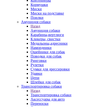
Контейнеры
Кормушки
Миски
Миски на подставке
Поилки
Амуниция собаки
Назад
Амуниция собаки
Карабины,вертлюги
Кликеры, свистки
Медальоны,адресники
Намордники
Ошейники для собак
Поводки для собак
Ринговки
Рулетки
Сумки для дрессировки
Удавки
Цепи
Шлейки для собак
Транспортировка собаки
Назад
Транспортировка собаки
Аксессуары для авто
Переноски