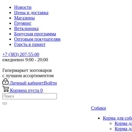
Новости
Цены и доставка
Магазины
Груминг
Ветклиника
Бонусная программа
Оптовым покупателям
Горсть в приют
+7 (383) 207-55-00
ежедневно 9:00 - 20:00
Гипермаркет зоотоваров
с лучшим ассортиментом
Личный кабинет
Войти
Корзина
пуста
0
Собаки
Корма для соб
Корма д
Корма д