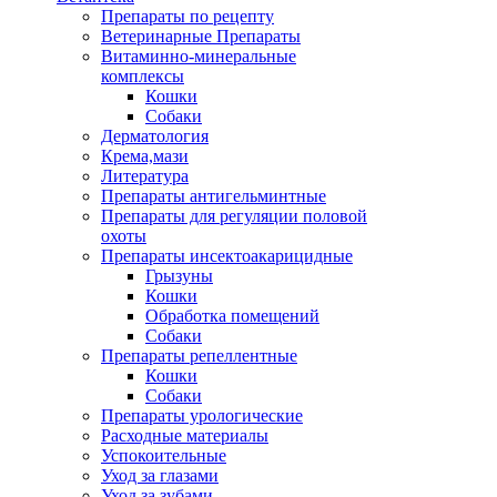
Препараты по рецепту
Ветеринарные Препараты
Витаминно-минеральные
комплексы
Кошки
Собаки
Дерматология
Крема,мази
Литература
Препараты антигельминтные
Препараты для регуляции половой
охоты
Препараты инсектоакарицидные
Грызуны
Кошки
Обработка помещений
Собаки
Препараты репеллентные
Кошки
Собаки
Препараты урологические
Расходные материалы
Успокоительные
Уход за глазами
Уход за зубами