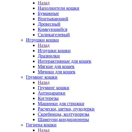
Назад
Наполнители кошки
Бумажные
Впитывающий
Древесный
Комкующийся
Силикагелевый
Игрушки кошки
Назад
Игрушки кошки
Дразнилки
Интерактивные для кошек
Мягкие для кошек
Мячики для кошек
Груминг кошки
Назад
Груминг кошки
Антицарапки
Когтерезы
Машинки для стрижки
Расчески, щетки, пуходерки
Скребницы, колтунорезы
Шампуни,кондиционеры
Гигиена кошки
Назад