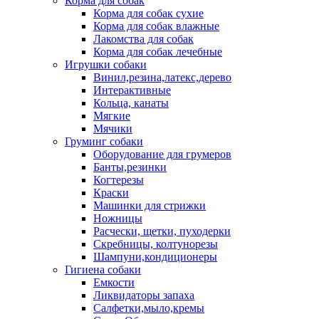
Корма для собак
Корма для собак сухие
Корма для собак влажные
Лакомства для собак
Корма для собак лечебные
Игрушки собаки
Винил,резина,латекс,дерево
Интерактивные
Кольца, канаты
Мягкие
Мячики
Груминг собаки
Оборудование для грумеров
Банты,резинки
Когтерезы
Краски
Машинки для стрижки
Ножницы
Расчески, щетки, пуходерки
Скребницы, колтунорезы
Шампуни,кондиционеры
Гигиена собаки
Емкости
Ликвидаторы запаха
Салфетки,мыло,кремы