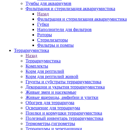
Тумбы для аквариумов
Фильтрация и стерилизация аквариумистика
Назад
Фильтрация и стерилизация аквариумистика
Губки
Наполнители для фильтров
Роторы
Стерилизаторы
Фильтры и помпы
Террариумистика
Назад
Террариумистика
Комплекты
Корм для рептилий
Корм для рептилий живой
Грунты и субстраты террариумистика
Декорации и укрытия террариумистика
Живые змеи и насекомые
Живые ящерицы, амфибии и улитки
Обогрев для террариума
Освещение для террариума
Поилки и кормушки террариумистика
Полезный инвентарь террариумистика
Термометры,гигрометры
Террариумы и черепашники