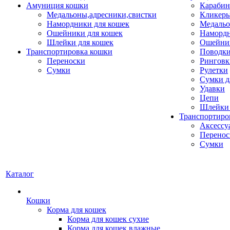
Амуниция кошки
Карабин
Медальоны,адресники,свистки
Кликеры
Намордники для кошек
Медальо
Ошейники для кошек
Наморд
Шлейки для кошек
Ошейник
Транспортировка кошки
Поводки
Переноски
Ринговк
Сумки
Рулетки
Сумки д
Удавки
Цепи
Шлейки 
Транспортиро
Аксессу
Перенос
Сумки
Каталог
Кошки
Корма для кошек
Корма для кошек сухие
Корма для кошек влажные