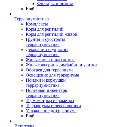
Фильтры и помпы
Ещё
Террариумистика
Комплекты
Корм для рептилий
Корм для рептилий живой
Грунты и субстраты
террариумистика
Декорации и укрытия
террариумистика
Живые змеи и насекомые
Живые ящерицы, амфибии и улитки
Обогрев для террариума
Освещение для террариума
Поилки и кормушки
террариумистика
Полезный инвентарь
террариумистика
Термометры,гигрометры
Террариумы и черепашники
Увлажнение д/террариума
Ещё
Ветаптека