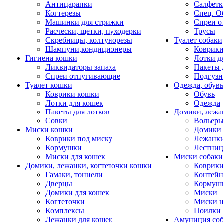
Антицарапки
Салфетк
Когтерезы
Спец. О
Машинки для стрижки
Спреи о
Расчески, щетки, пуходерки
Трусы
Скребницы, колтунорезы
Туалет собаки
Шампуни,кондиционеры
Коврик
Гигиена кошки
Лотки д
Ликвидаторы запаха
Пакеты 
Спреи отпугивающие
Подгузн
Туалет кошки
Одежда, обувь
Коврики кошки
Обувь
Лотки для кошек
Одежда
Пакеты для лотков
Домики, лежа
Совки
Вольеры
Миски кошки
Домики 
Коврики под миску
Лежанки
Кормушки
Лестни
Миски для кошек
Миски собаки
Домики, лежанки, когтеточки кошки
Коврики
Гамаки, тоннели
Контей
Дверцы
Кормуш
Домики для кошек
Миски
Когтеточки
Миски н
Комплексы
Поилки
Лежанки для кошек
Амуниция со