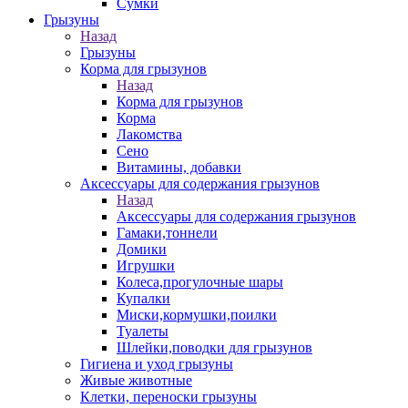
Сумки
Грызуны
Назад
Грызуны
Корма для грызунов
Назад
Корма для грызунов
Корма
Лакомства
Сено
Витамины, добавки
Аксессуары для содержания грызунов
Назад
Аксессуары для содержания грызунов
Гамаки,тоннели
Домики
Игрушки
Колеса,прогулочные шары
Купалки
Миски,кормушки,поилки
Туалеты
Шлейки,поводки для грызунов
Гигиена и уход грызуны
Живые животные
Клетки, переноски грызуны