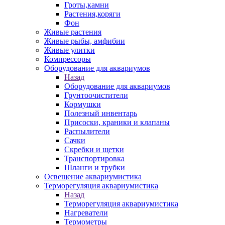
Гроты,камни
Растения,коряги
Фон
Живые растения
Живые рыбы, амфибии
Живые улитки
Компрессоры
Оборудование для аквариумов
Назад
Оборудование для аквариумов
Грунтоочистители
Кормушки
Полезный инвентарь
Присоски, краники и клапаны
Распылители
Сачки
Скребки и щетки
Транспортировка
Шланги и трубки
Освещение аквариумистика
Терморегуляция аквариумистика
Назад
Терморегуляция аквариумистика
Нагреватели
Термометры