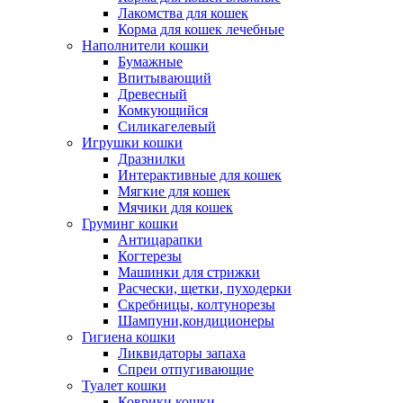
Лакомства для кошек
Корма для кошек лечебные
Наполнители кошки
Бумажные
Впитывающий
Древесный
Комкующийся
Силикагелевый
Игрушки кошки
Дразнилки
Интерактивные для кошек
Мягкие для кошек
Мячики для кошек
Груминг кошки
Антицарапки
Когтерезы
Машинки для стрижки
Расчески, щетки, пуходерки
Скребницы, колтунорезы
Шампуни,кондиционеры
Гигиена кошки
Ликвидаторы запаха
Спреи отпугивающие
Туалет кошки
Коврики кошки