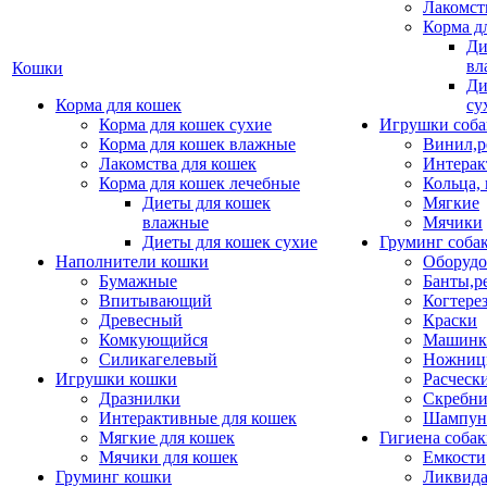
Лакомст
Корма д
Ди
вл
Кошки
Ди
Корма для кошек
су
Корма для кошек сухие
Игрушки соба
Корма для кошек влажные
Винил,р
Лакомства для кошек
Интерак
Корма для кошек лечебные
Кольца,
Диеты для кошек
Мягкие
влажные
Мячики
Диеты для кошек сухие
Груминг соба
Наполнители кошки
Оборудо
Бумажные
Банты,р
Впитывающий
Когтере
Древесный
Краски
Комкующийся
Машинки
Силикагелевый
Ножни
Игрушки кошки
Расческ
Дразнилки
Скребни
Интерактивные для кошек
Шампун
Мягкие для кошек
Гигиена соба
Мячики для кошек
Емкости
Груминг кошки
Ликвида