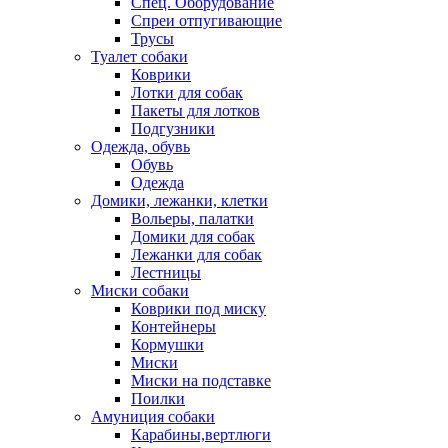
Спец. Оборудование
Спреи отпугивающие
Трусы
Туалет собаки
Коврики
Лотки для собак
Пакеты для лотков
Подгузники
Одежда, обувь
Обувь
Одежда
Домики, лежанки, клетки
Вольеры, палатки
Домики для собак
Лежанки для собак
Лестницы
Миски собаки
Коврики под миску
Контейнеры
Кормушки
Миски
Миски на подставке
Поилки
Амуниция собаки
Карабины,вертлюги