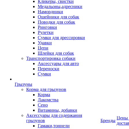
Кликеры, свистки
Медальоны,адресники
Намордники
Ошейники для собак
Поводки для собак
Ринговки
Рулетки
Сумки для дрессировки
Удавки
Цепи
Шлейки для собак
Транспортировка собаки
Аксессуары для авто
Переноски
Сумки
Грызуны
Корма для грызунов
Корма
Лакомства
Сено
Витамины, добавки
Аксессуары для содержания
Цены
грызунов
Бренды
доста
Гамаки,тоннели