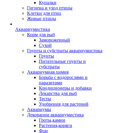
Купалки
Гигиена и уход птицы
Клетки для птиц
Живые птицы
Аквариумистика
Корм для рыб
Замороженный
Сухой
Грунты и субстраты аквариумистика
Грунты
Питательные грунты и
субстраты
Аквариумная химия
Борьба с водорослями и
паразитами
Кондиционеры и добавки
Лекарства для рыб
Тесты
Удобрения для растений
Аквариумы
Декорации аквариумистика
Гроты,камни
Растения,коряги
Фон