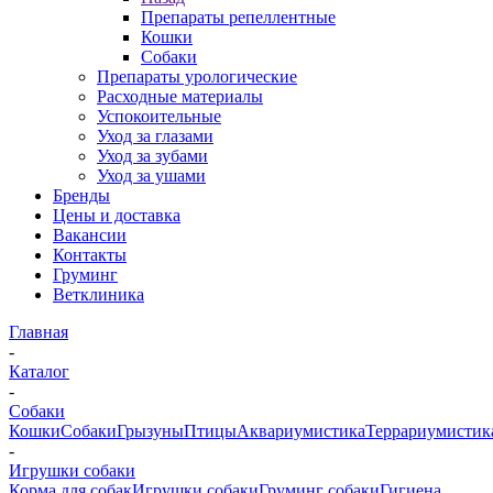
Препараты репеллентные
Кошки
Собаки
Препараты урологические
Расходные материалы
Успокоительные
Уход за глазами
Уход за зубами
Уход за ушами
Бренды
Цены и доставка
Вакансии
Контакты
Груминг
Ветклиника
Главная
-
Каталог
-
Собаки
Кошки
Собаки
Грызуны
Птицы
Аквариумистика
Террариумистик
-
Игрушки собаки
Корма для собак
Игрушки собаки
Груминг собаки
Гигиена