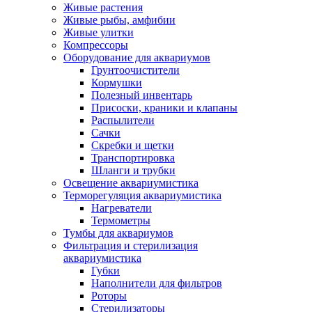
Живые растения
Живые рыбы, амфибии
Живые улитки
Компрессоры
Оборудование для аквариумов
Грунтоочистители
Кормушки
Полезный инвентарь
Присоски, краники и клапаны
Распылители
Сачки
Скребки и щетки
Транспортировка
Шланги и трубки
Освещение аквариумистика
Терморегуляция аквариумистика
Нагреватели
Термометры
Тумбы для аквариумов
Фильтрация и стерилизация
аквариумистика
Губки
Наполнители для фильтров
Роторы
Стерилизаторы