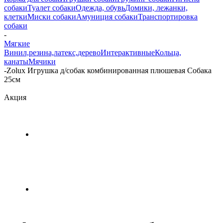
собаки
Туалет собаки
Одежда, обувь
Домики, лежанки,
клетки
Миски собаки
Амуниция собаки
Транспортировка
собаки
-
Мягкие
Винил,резина,латекс,дерево
Интерактивные
Кольца,
канаты
Мячики
-
Zolux Игрушка д/собак комбинированная плюшевая Собака
25см
Акция