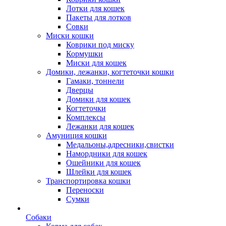
Лотки для кошек
Пакеты для лотков
Совки
Миски кошки
Коврики под миску
Кормушки
Миски для кошек
Домики, лежанки, когтеточки кошки
Гамаки, тоннели
Дверцы
Домики для кошек
Когтеточки
Комплексы
Лежанки для кошек
Амуниция кошки
Медальоны,адресники,свистки
Намордники для кошек
Ошейники для кошек
Шлейки для кошек
Транспортировка кошки
Переноски
Сумки
Собаки