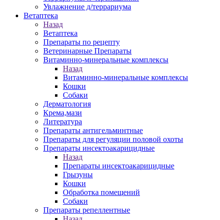
Увлажнение д/террариума
Ветаптека
Назад
Ветаптека
Препараты по рецепту
Ветеринарные Препараты
Витаминно-минеральные комплексы
Назад
Витаминно-минеральные комплексы
Кошки
Собаки
Дерматология
Крема,мази
Литература
Препараты антигельминтные
Препараты для регуляции половой охоты
Препараты инсектоакарицидные
Назад
Препараты инсектоакарицидные
Грызуны
Кошки
Обработка помещений
Собаки
Препараты репеллентные
Назад