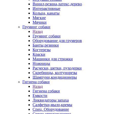
Винил,резина,латекс,дерево
Интерактивные
Кольца, канаты
Мягкие
Мячики
Груминг собаки
Назад
Груминг собаки
Оборудование для грумеров
Банты,резинки
Когтерезы
Краски
Машинки для стрижки
Ножницы
Расчески, щетки, пуходерки
Скребницы, колтунорезы
Шампуни,кондиционеры
Гигиена собаки
Назад
Гигиена собаки
Емкости
Ликвидаторы запаха
Салфетки,мыло,кремы
Спец. Оборудование
Спреи отпугивающие